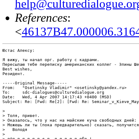
help@culturedialogue.or
References
:
<
46137B47.000006.3164
Юстас Алексу:

Я вижу, ты начал орг. работу с кадрами. 

Пересылаю тебе переписку американских коллег - Элины Ше
Best wishes,

Резидент.

-----Original Message-----

From: 	"Osetinsky Vladimir" <osetinsky@yandex.ru>

To: 	sdc-dialogues@culturedialogue.org

Date: 	Wed, 4 Apr 2007 14:17:43 +0400 (MSD)

Subject: Re: [Fwd: Re[2]: [Fwd: Re: Seminar_v_Kieve_May
> 

> Толя, привет.

> Оказалось, что у нас на майские куча свободных дней: 
> Можешь ли ты (пока предварительно) сказать, получится
>   Володя

> 

> пёп п п п п п я п  п п п п п пЁп !
