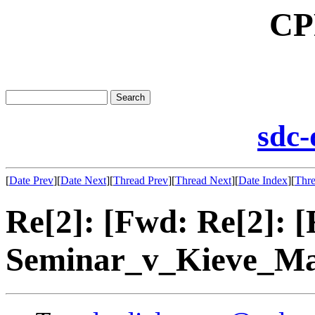
CP
sdc-
[
Date Prev
][
Date Next
][
Thread Prev
][
Thread Next
][
Date Index
][
Thre
Re[2]: [Fwd: Re[2]: 
Seminar_v_Kieve_May