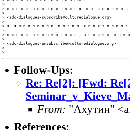
> 

> п я п п я  п п п п п я п я я я я  п п  я п я я я п п 
> 

> <sdc-dialogues-subscribe@culturedialogue.org>

> 

> я  я п п п п п п п п  п п п п п  я п п я я п п п п п 
> 

> п я п п я  п я п п я п я я я я , п я п я я п  п п я п
> 

> <sdc-dialogues-unsubscribe@culturedialogue.org>

> 

Follow-Ups
:
Re: Re[2]: [Fwd: Re[
Seminar_v_Kieve_May
From:
"Ахутин" <a
References
: