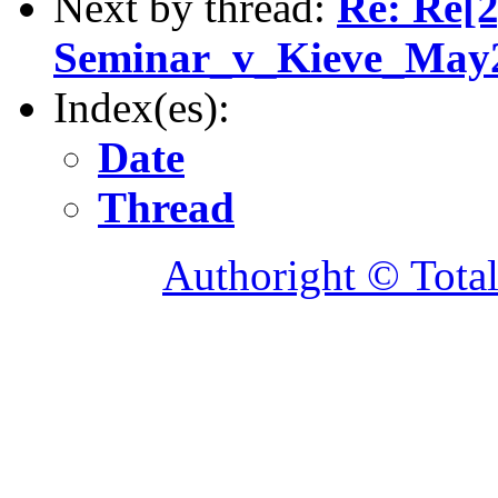
Next by thread:
Re: Re[2
Seminar_v_Kieve_May20
Index(es):
Date
Thread
Authoright © Tota