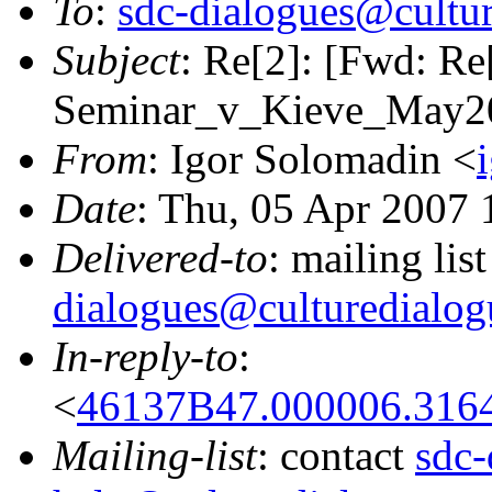
To
:
sdc-dialogues@cultur
Subject
: Re[2]: [Fwd: Re
Seminar_v_Kieve_May20
From
: Igor Solomadin <
Date
: Thu, 05 Apr 2007
Delivered-to
: mailing lis
dialogues@culturedialog
In-reply-to
:
<
46137B47.000006.3164
Mailing-list
: contact
sdc-