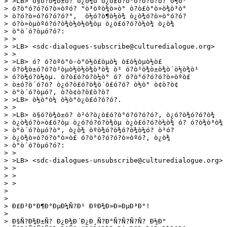
> >LB> ò§ó?ò¾ò±ó? ò¿ò¾ò´ò¿ò£ó?ò°ó?ó?ó?ó? ò½ò°

> ó?ò°ó?ó?ó?ò»òºó? "ò³òºò¾ò»ò° ò?ò£ò°ò»ò¾ò³ò°

> ò?ó?ò»ó?ó?ó?ó?",  ò½ó?ò¶ò½ò¾ ò¿ò¾ó?ò»ò°ó?ó?

> ó?ò»òµòºó?ó?ò¾ò½ò½ò¾òµ ò¿ò£ó?ó?ò¼ò¾ ò¿ò¾

> ò°ò´ó?òµó?ó?:

> >

> >LB> <sdc-dialogues-subscribe@culturedialogue.org>

> >

> >LB> ó? ó?òºò°ò·ò°ò½ò£òµò¼ ò£ò¼òµò½ò£

> ó?ò¾ò±ó?ó?ò²òµò½ò½ò¾ò³ò¾ ò² ó?ò²ò¾ò±ò¾ò´ò½ò¾ò¹

> ó?ò¾ó?ò¼òµ. ò?ò£ó?ó?ò¼ò° ó? ó?ò°ó?ó?ó?ò»òºò£

> ò±ó?ò´ó?ó? ò¿ó?ò£ó?ò¾ò´ò£ó?ó? ò½ò° ò¢ò?ò¢

> ò°ò´ó?òµó?, ò?ò¢ò?ò£ò?ò?

> >LB> ò½ò°ò¼ ò½ò°ò¿ò£ó?ó?ó?.

> >

> >LB> ò§ó?ò¾ò±ó? ò²ó?ò¿ò£ó?ò°ó?ó?ó?ó?, ò¿ó?ò¾ó?ó?ò¾

> ò¿ò¾ó?ò»ò£ó?òµ ò¿ó?ó?ó?ò¾òµ ò¿ò£ó?ó?ò¼ò¾ ó? ó?ò¾ò³ò¾

> ò°ò´ó?òµó?ò°, ò¿ò¾ òºò¾ó?ò¾ó?ò¾ò¼ó? ò²ó?

> ò¿ò¾ò»ó?ó?ò°ò»ò£ ó?ò°ó?ó?ó?ò»òºó?, ò¿ò¾

> ò°ò´ó?òµó?ó?:

> >

> >LB> <sdc-dialogues-unsubscribe@culturedialogue.org>

> >

> >

> >

> 

> 

> Ð£Ð²Ð°Ð¶Ð°ÐµÐ¼Ñ?Ð¹ ÐºÐ¾Ð»Ð»ÐµÐ³Ð°!

> 

> Ð§Ñ?Ð¾Ð±Ñ? Ð¿Ð¾Ð´Ð¿Ð¸Ñ?Ð°Ñ?Ñ?Ñ?Ñ? Ð½Ð°
