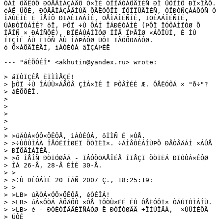
ÓÁÍ ÔÅËÓÔ ÐÒÅÄÌÁÇÁÅÔ Ó×ÏÉ ÓÏÏÂÒÁÖÅÎÉÑ ÐÏ ÜÔÏÍÕ ÐÏ×ÏÄÕ.

ëÁË ÜÔÉ, ÐÒÅÄÌÁÇÁÅÍÙÅ ÔÅËÓÔÏÍ ÏÔÎÏÛÅÎÉÑ, ÓÏÐÒÑÇÁÀÔÓÑ Ó

ÎÁÛÉÍÉ Ë ÎÅÍÕ ÐÏÄÈÏÄÁÍÉ, ÖÅÌÁÎÉÑÍÉ, ÏÖÉÄÁÎÉÑÍÉ,

ÚÁÐÒÏÓÁÍÉ? ôÏ, ÞÔÏ ÷Ù ÔÁÍ ÎÁÐÉÓÁÌÉ (ÞÔÏ ÏÓÔÁÌÏÓØ Õ

ÍÅÎÑ × ÐÁÍÑÔÉ), ÐÏËÁÚÁÌÏÓØ ÍÎÅ ÏÞÅÎØ ×ÁÖÎÙÍ, É ÍÙ

ÍÏÇÌÉ ÂÙ ÈÏÔÑ ÂÙ ÎÁÞÁÔØ ÜÔÏ ÏÂÓÕÖÄÁÔØ. 

ó Õ×ÁÖÅÎÉÅÍ, ìÁÒÉÓÁ âÏÇÁÞÉË

--- "áÈÕÔÉÎ" <akhutin@yandex.ru> wrote:

> äÏÒÏÇÉÅ ËÏÌÌÅÇÉ!

> þÔÏ ÷Ù ÎÁÚÙ×ÁÅÔÅ ÇÌÁ×ÏÊ Ï ÞÔÅÎÉÉ Æ. ÔÅËÓÔÁ × "ð÷"?

> áÈÕÔÉÎ.

> 

> 

> 

> 

> 

> >úÄÒÁ×ÓÔ×ÕÊÔÅ, ìÁÒÉÓÁ, ôÏÌÑ É ×ÓÅ.

> >÷ÙÓÙÌÁÀ ÎÅÓËÏÌØËÏ ÕÒÏËÏ×. ÷ÁÌÅÒÉÁÎÙÞÕ ÐÅÒÅÄÁÍ ×ÁÛÅ

> ÐÏÖÅÌÁÎÉÅ.

> >õ ÍÅÎÑ ÐÒÏÓØÂÁ - ÏÂÓÕÖÄÅÎÉÅ ÍÏÅÇÏ ÕÒÏËÁ ÐÏÓÔÁ×ÉÔØ

> ÎÁ 26-Å, 28-Å ÉÌÉ 30-Å.

> >

> >÷Ù ÐÉÓÁÌÉ 20 ÍÁÑ 2007 Ç., 18:25:19:

> >

> >LB> úÄÒÁ×ÓÔ×ÕÊÔÅ, éÒÉÎÁ!

> >LB> úÁ×ÔÒÁ ÂÕÄÕÔ ×ÓÅ ÏÔÒÙ×ËÉ ÉÚ ÔÅËÓÔÏ× ÒÁÚÏÓÌÁÎÙ. 

> >LB> é - ÐÒÉÓÏÅÄÉÎÑÀÓØ Ë ÐÒÏÓØÂÅ ÷ÏÌÙÎÃÁ,  ×ÙÛÌÉÔÅ

> ÜÔÉ
