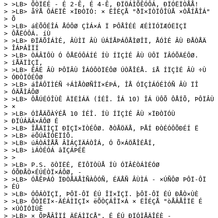
> >LB> ÕÒÏËÉ - É 2-Ê, É 4-Ê, ÐÏÖÁÌÕÊÓÔÁ, ÐÏÓËÏÒÅÅ!

> >LB> åÝÅ ÔÁËÏÊ ×ÏÐÒÏÓ: × ËÎÉÇÅ "ðÏ×ÏÒÏÔÎÙÅ ×ÒÅÍÅÎÁ"

> Õ

> >LB> áÈÕÔÉÎÁ ÅÓÔØ ÇÌÁ×Á Ï ÞÔÅÎÉÉ ÆÉÌÏÓÏÆÓËÏÇÏ

> ÔÅËÓÔÁ. íÙ

> >LB> ÐÏÄÕÍÁÌÉ, ÂÙÌÏ ÂÙ ÚÁÍÅÞÁÔÅÌØÎÏ, ÅÓÌÉ ÂÙ ÐÅÒÅÄ

> ÎÁÞÁÌÏÍ

> >LB> ÒÁÂÏÔÙ Ó ÔÅËÓÔÁÍÉ ÍÙ ÍÏÇÌÉ ÂÙ ÜÔÏ ÏÂÓÕÄÉÔØ.

> îÅÄÏÌÇÏ,

> >LB> ËÁË ÂÙ ÞÔÏÂÙ ÎÁÓÔÒÏÉÔØ ÚÒÅÎÉÅ. îÅ ÍÏÇÌÉ ÂÙ ÷Ù

> ÓÐÒÏÓÉÔØ

> >LB> áÎÁÔÏÌÉÑ ÷ÁÌÅÒØÑÎÏ×ÉÞÁ, ÎÅ ÓÏÇÌÁÓÉÌÓÑ ÂÙ ÏÎ

> ÓÄÅÌÁÔØ

> >LB> ÔÅÚÉÓÎÙÊ ÄÏËÌÁÄ (ÍÉÎ. ÎÁ 10) ÎÁ ÜÔÕ ÔÅÍÕ, ÞÔÏÂÙ

> ×

> >LB> ÓÌÅÄÕÀÝÉÅ 10 ÍÉÎ. ÍÙ ÍÏÇÌÉ ÂÙ ×ÏÐÒÏÓÙ

> ÐÏÚÁÄÁ×ÁÔØ É

> >LB> ÎÅÄÏÌÇÏ ÐÏÇÏ×ÏÒÉÔØ. ðÒÅÖÄÅ, ÞÅÍ ÐÒÉÓÔÕÐÉÍ Ë

> >LB> ëÕÚÁÎÓËÏÍÕ. 

> >LB> úÁÒÁÎÅÅ ÂÌÁÇÏÄÁÒÎÁ, Ó Õ×ÁÖÅÎÉÅÍ, 

> >LB> ìÁÒÉÓÁ âÏÇÁÞÉË

> >

> >LB> P.S. õÒÏËÉ, ËÏÔÏÒÙÅ ÍÙ ÓÏÂÉÒÁÌÉÓØ

> ÓÕÐÅÒ×ÉÚÉÒÏ×ÁÔØ, -

> >LB> ÓÅÊÞÁÓ ÏÐÒÅÄÅÌÑÀÔÓÑ, ÉÄÅÑ ÂÙÌÁ - ×ÚÑÔØ ÞÔÏ-ÔÏ

> ÉÚ

> >LB> ÓÔÁÒÏÇÏ, ÞÔÏ-ÔÏ ÉÚ ÎÏ×ÏÇÏ. þÔÏ-ÔÏ ÉÚ ÐÅÒ×ÙÈ

> >LB> ÕÒÏËÏ×-ÄÉÁÌÏÇÏ× ëÕÒÇÁÎÏ×Á × ËÎÉÇÅ "òÅÂÅÎÏË É

> ×ÚÒÏÓÌÙÊ

> >LB> × ÕÞÅÂÎÏÍ ÄÉÁÌÏÇÅ", É ÉÚ ÐÏÓÌÅÄÎÉÈ -
