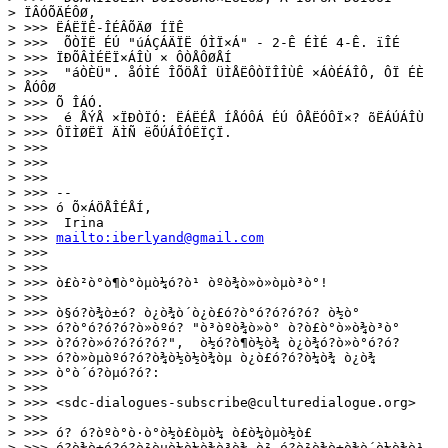
> ÏÂÓÕÄÉÔØ,

> >>> ËÁËÏÊ-ÎÉÂÕÄØ ÍÏÊ

> >>>  ÕÒÏË ÉÚ "úÁÇÁÄÏË ÓÌÏ×Á" - 2-Ê ÉÌÉ 4-Ê. ïÎÉ

> >>> ÏÐÕÂÌÉËÏ×ÁÎÙ × ÔÒÅÔØÅÍ

> >>>  "áÒÈÜ". åÓÌÉ ÎÕÖÅÎ ÜÌÅËÔÒÏÎÎÙÊ ×ÁÒÉÁÎÔ, ÔÏ ÉÈ

> ÅÓÔØ

> >>> Õ ÎÁÓ.

> >>>  é ÅÝÅ ×ÏÐÒÏÓ: ËÁËÉÅ ÍÅÓÔÁ ÉÚ ÔÅËÓÔÏ×? õËÁÚÁÎÙ

> >>> ÔÏÌØËÏ ÄÌÑ ëÕÚÁÎÓËÏÇÏ.

> >>> 

> >>> 

> >>> 

> >>> -- 

> >>> ó Õ×ÁÖÅÎÉÅÍ,

> >>>  Irina                         

> >>> 
mailto:iberlyand@gmail.com
> >>> 

> >>> 

> >>> ò£ò²ò°ò¶ò°òµò¼ó?ò¹ òºò¾ò»ò»òµò³ò°!

> >>> 

> >>> ò§ó?ò¾ò±ó? ò¿ò¾ò´ò¿ò£ó?ò°ó?ó?ó?ó? ò½ò°

> >>> ó?ò°ó?ó?ó?ò»òºó? "ò³òºò¾ò»ò° ò?ò£ò°ò»ò¾ò³ò°

> >>> ò?ó?ò»ó?ó?ó?ó?",  ò½ó?ò¶ò½ò¾ ò¿ò¾ó?ò»ò°ó?ó?

> >>> ó?ò»òµòºó?ó?ò¾ò½ò½ò¾òµ ò¿ò£ó?ó?ò¼ò¾ ò¿ò¾

> >>> ò°ò´ó?òµó?ó?:

> >>> 

> >>> <sdc-dialogues-subscribe@culturedialogue.org>

> >>> 

> >>> ó? ó?òºò°ò·ò°ò½ò£òµò¼ ò£ò¼òµò½ò£

> >>> ó?ò¾ò±ó?ó?ò²òµò½ò½ò¾ò³ò¾ ò² ó?ò²ò¾ò±ò¾ò´ò½ò¾ò¹
