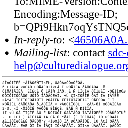
To:MIME-Version:Conten
Encoding:Message-ID;
b=QPi9Hkn7oqYsTNQ5
In-reply-to
: <
46506A0A.
Mailing-list
: contact
sdc-
help@culturedialogue.or
áÎÁÔÏÌÉÊ ÷ÁÌÅÒØÑÎÏ×ÉÞ, ÚÄÒÁ×ÓÔ×ÕÊÔÅ.

ñ ÉÍÅÌÁ ××ÉÄÕ ÐÒÅÄÉÓÌÏ×ÉÅ Ë ÞÔÅÎÉÀ ôÅÜÔÅÔÁ. ë

ÓÏÖÁÌÅÎÉÀ, ËÎÉÇÉ Õ ÍÅÎÑ ÎÅÔ, É Ñ ÍÏÇÌÁ ÔÏÌØËÏ ×ÓËÏÌØÚØ

ÐÒÏÓÍÏÔÒÅÔØ ÜÔÏÔ ÍÁÔÅÒÉÁÌ. ÷Ù ÇÏ×ÏÒÉÌÉ ÔÁÍ ÏÂ ÏÂÝÉÈ

×ÅÝÁÈ ÏÔÎÏÓÉÔÅÌØÎÏ ÞÔÅÎÉÑ ÆÉÌÏÓÏÆÓËÏÇÏ ÔÅËÓÔÁ É Ï

ÞÔÅÎÉÉ ôÅÜÔÅÔÁ ðÌÁÔÏÎÁ × ÞÁÓÔÎÏÓÔÉ.  çÄÅ-ÔÏ ÓÔÒÁÎÉÃÙ

2-3, ×Ï ×ÔÏÒÏÊ ÞÁÓÔÉ ËÎÉÇÉ, ËÁË Ñ ÐÏÍÎÀ.

îÏ ÷Ù ÖÅ ÍÏÇÌÉ ÂÙ É ÐÒÏÓÔÏ ÓÄÅÌÁÔØ ÍÁÌÅÎØËÉÊ (ÔÅÚÉÓÎÙÊ

- 10 ÍÉÎ.) ÄÏËÌÁÄ ÎÁ ÔÅÍÕ "ëÁË (É ÏÔËÕÄÁ) ÍÙ ÞÉÔÁÅÍ

ÆÉÌÏÓÏÆÓËÉÊ ÔÅËÓÔ"? ÷ÏÐÒÏÓ ÎÅ ÐÒÁÚÄÎÙÊ, ÍÙ ÅÇÏ ÓÅÂÅ

ÚÁÄÁÅÍ, ËÁË-ÔÏ ÎÁ ÎÅÇÏ ÏÔ×ÅÞÁÅÍ, ÓÎÏ×Á ÚÁÄÁÅÍ. þÁÓÔÏ
