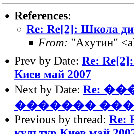
References
:
Re: Re[2]: Школа д
From:
"Ахутин" <a
Prev by Date:
Re: Re[2]
Киев май 2007
Next by Date:
Re: �
������� ����
Previous by thread:
Re: 
культур Киев май 200