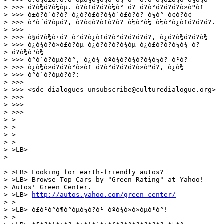
> >>> ó?ò¾ó?ò¼òµ. ò?ò£ó?ó?ò¼ò° ó? ó?ò°ó?ó?ó?ò»òºò£

> >>> ò±ó?ò´ó?ó? ò¿ó?ò£ó?ò¾ò´ò£ó?ó? ò½ò° ò¢ò?ò¢

> >>> ò°ò´ó?òµó?, ò?ò¢ò?ò£ò?ò? ò½ò°ò¼ ò½ò°ò¿ò£ó?ó?ó?.

> >>> 

> >>> ò§ó?ò¾ò±ó? ò²ó?ò¿ò£ó?ò°ó?ó?ó?ó?, ò¿ó?ò¾ó?ó?ò¾

> >>> ò¿ò¾ó?ò»ò£ó?òµ ò¿ó?ó?ó?ò¾òµ ò¿ò£ó?ó?ò¼ò¾ ó?

> ó?ò¾ò³ò¾

> >>> ò°ò´ó?òµó?ò°, ò¿ò¾ òºò¾ó?ò¾ó?ò¾ò¼ó? ò²ó?

> >>> ò¿ò¾ò»ó?ó?ò°ò»ò£ ó?ò°ó?ó?ó?ò»òºó?, ò¿ò¾

> >>> ò°ò´ó?òµó?ó?:

> >>> 

> >>> <sdc-dialogues-unsubscribe@culturedialogue.org>

> >>> 

> >>> 

> >>> 

> >

> >

> >

> > 

> >LB>

>

_______________________________________________________
> >LB> Looking for earth-friendly autos? 

> >LB> Browse Top Cars by "Green Rating" at Yahoo!

> Autos' Green Center.

> >LB> 
http://autos.yahoo.com/green_center/
> >

> >LB> ò£ò²ò°ò¶ò°òµò¼ó?ò¹ òºò¾ò»ò»òµò³ò°!

> >
