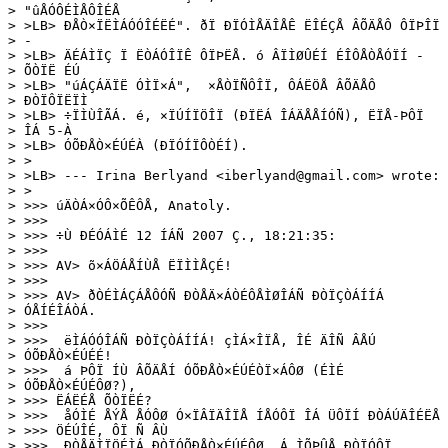
> "ûÅÓÔÉÌÅÔÎÉÅ

> >LB> ÐÅÒ×ÏËÌÁÓÓÎÉËÉ". ðÏ ÐÏÓÌÅÄÎÅÊ ËÎÉÇÅ ÂÕÄÅÔ ÔÏÞÎÏ

> -

> >LB> ÄÉÁÌÏÇ Ï ËÒÁÓÎÏÊ ÔÏÞËÅ. ó ÂÏÌØÛÉÍ ÉÎÔÅÒÅÓÏÍ -

> ÕÒÏË ÉÚ

> >LB> "úÁÇÁÄÏË ÓÌÏ×Á",  ×ÅÒÏÑÔÎÏ, ÔÁËÖÅ ÂÕÄÅÔ

> ÐÒÏÔÏËÏÌ

> >LB> ÷ÏÌÙÎÃÁ. é, ×ÏÚÍÏÖÎÏ (ÐÏËÁ ÎÁÄÅÅÍÓÑ), ËÏÅ-ÞÔÏ

> ÎÁ 5-À

> >LB> ÓÕÐÅÒ×ÉÚÉÀ (ÐÏÓÍÏÔÒÉÍ). 

> >

> >LB> --- Irina Berlyand <iberlyand@gmail.com> wrote:

> >

> >>> úÄÒÁ×ÓÔ×ÕÊÔÅ, Anatoly.

> >>> 

> >>> ÷Ù ÐÉÓÁÌÉ 12 ÍÁÑ 2007 Ç., 18:21:35:

> >>> 

> >>> AV> õ×ÁÖÁÅÍÙÅ ËÏÌÌÅÇÉ!

> >>> 

> >>> AV> ðÒÉÌÁÇÁÅÔÓÑ ÐÒÅÄ×ÁÒÉÔÅÌØÎÁÑ ÐÒÏÇÒÁÍÍÁ

> ÓÅÍÉÎÁÒÁ.

> >>> 

> >>>  ëÌÁÓÓÎÁÑ ÐÒÏÇÒÁÍÍÁ! çÌÁ×ÎÏÅ, ÎÉ ÄÎÑ ÂÅÚ

> ÓÕÐÅÒ×ÉÚÉÉ!

> >>>  á ÞÔÏ ÍÙ ÂÕÄÅÍ ÓÕÐÅÒ×ÉÚÉÒÏ×ÁÔØ (ÉÌÉ

> ÓÕÐÅÒ×ÉÚÉÔØ?),

> >>> ËÁËÉÅ ÕÒÏËÉ?

> >>>  åÓÌÉ ÅÝÅ ÅÓÔØ Ó×ÏÂÏÄÎÏÅ ÍÅÓÔÏ ÎÁ ÜÔÏÍ ÐÒÁÚÄÎÉËÅ

> >>> ÖÉÚÎÉ, ÔÏ Ñ ÂÙ

> >>>  ÐÒÅÄÌÏÖÉÌÁ ÐÒÏÓÕÐÅÒ×ÉÚÉÔØ, Á ÌÕÞÛÅ ÐÒÏÓÔÏ
