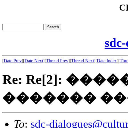
C
sdc-
[
Date Prev
][
Date Next
][
Thread Prev
][
Thread Next
][
Date Index
][
Thre
Re: Re[2]: ��
������� ���
To
:
sdc-dialogues@cultur