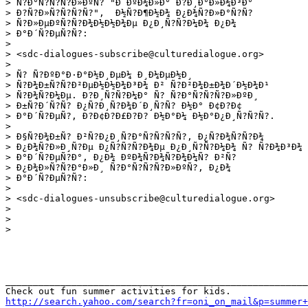
> Ñ?Ð°Ñ?Ñ?Ñ?Ð»ÐºÑ? "Ð¨ÐºÐ¾Ð»Ð° Ð?Ð¸Ð°Ð»Ð¾Ð³Ð°

> Ð?Ñ?Ð»Ñ?Ñ?Ñ?Ñ?",  Ð½Ñ?Ð¶Ð½Ð¾ Ð¿Ð¾Ñ?Ð»Ð°Ñ?Ñ?

> Ñ?Ð»ÐµÐºÑ?Ñ?Ð¾Ð½Ð½Ð¾Ðµ Ð¿Ð¸Ñ?Ñ?Ð¼Ð¾ Ð¿Ð¾

> Ð°Ð´Ñ?ÐµÑ?Ñ?:

> 

> <sdc-dialogues-subscribe@culturedialogue.org>

> 

> Ñ? Ñ?ÐºÐ°Ð·Ð°Ð½Ð¸ÐµÐ¼ Ð¸Ð¼ÐµÐ½Ð¸

> Ñ?Ð¾Ð±Ñ?Ñ?Ð²ÐµÐ½Ð½Ð¾Ð³Ð¾ Ð² Ñ?Ð²Ð¾Ð±Ð¾Ð´Ð½Ð¾Ð¹

> Ñ?Ð¾Ñ?Ð¼Ðµ. Ð?Ð¸Ñ?Ñ?Ð¼Ð° Ñ? Ñ?Ð°Ñ?Ñ?Ñ?Ð»ÐºÐ¸

> Ð±Ñ?Ð´Ñ?Ñ? Ð¿Ñ?Ð¸Ñ?Ð¾Ð´Ð¸Ñ?Ñ? Ð½Ð° Ð¢Ð?Ð¢

> Ð°Ð´Ñ?ÐµÑ?, Ð?Ð¢Ð?Ð£Ð?Ð? Ð½Ð°Ð¼ Ð½Ð°Ð¿Ð¸Ñ?Ñ?Ñ?.

> 

> Ð§Ñ?Ð¾Ð±Ñ? Ð²Ñ?Ð¿Ð¸Ñ?Ð°Ñ?Ñ?Ñ?Ñ?, Ð¿Ñ?Ð¾Ñ?Ñ?Ð¾

> Ð¿Ð¾Ñ?Ð»Ð¸Ñ?Ðµ Ð¿Ñ?Ñ?Ñ?Ð¾Ðµ Ð¿Ð¸Ñ?Ñ?Ð¼Ð¾ Ñ? Ñ?Ð¾Ð³Ð¾

> Ð°Ð´Ñ?ÐµÑ?Ð°, Ð¿Ð¾ ÐºÐ¾Ñ?Ð¾Ñ?Ð¾Ð¼Ñ? Ð²Ñ?

> Ð¿Ð¾Ð»Ñ?Ñ?Ð°Ð»Ð¸ Ñ?Ð°Ñ?Ñ?Ñ?Ð»ÐºÑ?, Ð¿Ð¾

> Ð°Ð´Ñ?ÐµÑ?Ñ?:

> 

> <sdc-dialogues-unsubscribe@culturedialogue.org>

> 

> 

> 

_______________________________________________________
http://search.yahoo.com/search?fr=oni_on_mail&p=summer+