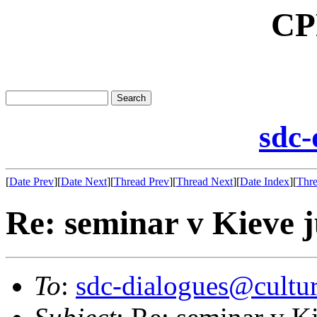
CP
sdc-
[
Date Prev
][
Date Next
][
Thread Prev
][
Thread Next
][
Date Index
][
Thre
Re: seminar v Kieve j
To
:
sdc-dialogues@cultur