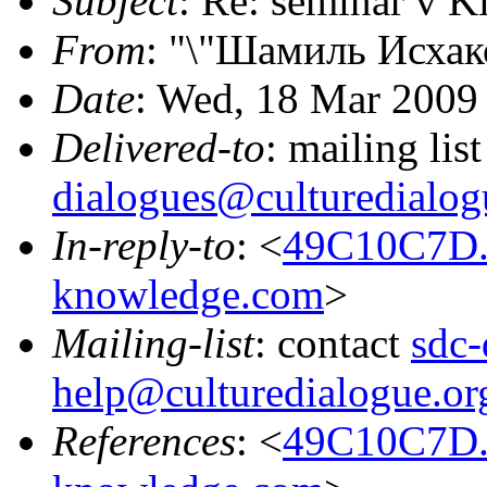
Subject
: Re: seminar v K
From
: "\"Шамиль Исхак
Date
: Wed, 18 Mar 2009
Delivered-to
: mailing lis
dialogues@culturedialog
In-reply-to
: <
49C10C7D.
knowledge.com
>
Mailing-list
: contact
sdc-
help@culturedialogue.or
References
: <
49C10C7D.