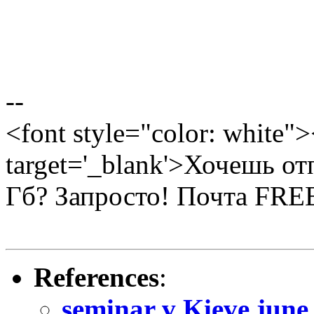
--
<font style="color: white">
target='_blank'>Хочешь о
Гб? Запросто! Почта FR
References
:
seminar v Kieve june