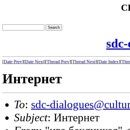
C
sdc-
[
Date Prev
][
Date Next
][
Thread Prev
][
Thread Next
][
Date Index
][
Thre
Интернет
To
:
sdc-dialogues@cultur
Subject
: Интернет