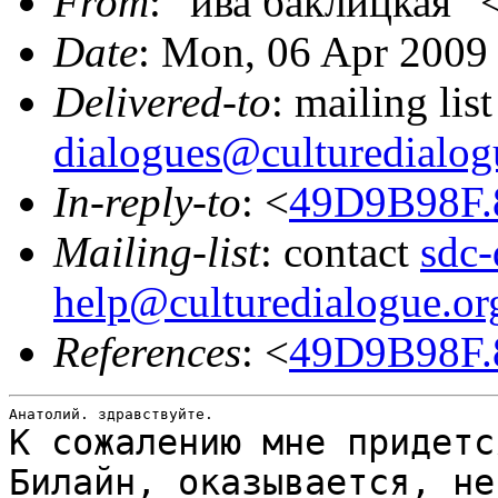
From
: "ива баклицкая" 
Date
: Mon, 06 Apr 2009
Delivered-to
: mailing lis
dialogues@culturedialog
In-reply-to
: <
49D9B98F.
Mailing-list
: contact
sdc-
help@culturedialogue.or
References
: <
49D9B98F.
К сожалению мне придетс
Билайн, оказывается, н