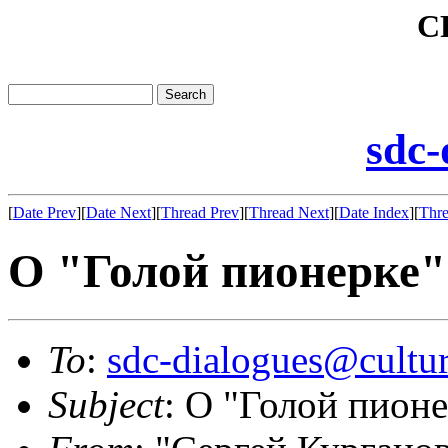
C
sdc-
[
Date Prev
][
Date Next
][
Thread Prev
][
Thread Next
][
Date Index
][
Thre
О "Голой пионерке"
To
:
sdc-dialogues@cultur
Subject
: О "Голой пион