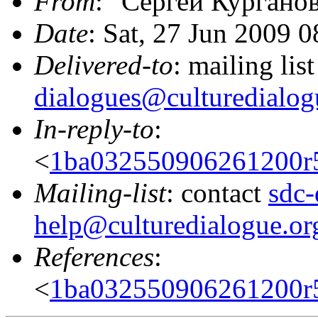
From
: "Сергей Курганов
Date
: Sat, 27 Jun 2009 
Delivered-to
: mailing lis
dialogues@culturedialog
In-reply-to
:
<
1ba032550906261200r
Mailing-list
: contact
sdc-
help@culturedialogue.or
References
:
<
1ba032550906261200r