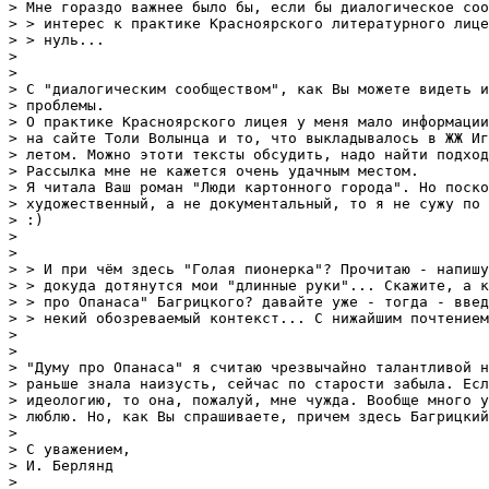
> Мне гораздо важнее было бы, если бы диалогическое соо
> > интерес к практике Красноярского литературного лице
> > нуль...

> 

> 

> С "диалогическим сообществом", как Вы можете видеть и
> проблемы.

> О практике Красноярского лицея у меня мало информации
> на сайте Толи Волынца и то, что выкладывалось в ЖЖ Иг
> летом. Можно этоти тексты обсудить, надо найти подход
> Рассылка мне не кажется очень удачным местом.

> Я читала Ваш роман "Люди картонного города". Но поско
> художественный, а не документальный, то я не сужу по 
> :)

> 

> 

> > И при чём здесь "Голая пионерка"? Прочитаю - напишу
> > докуда дотянутся мои "длинные руки"... Скажите, а к
> > про Опанаса" Багрицкого? давайте уже - тогда - введ
> > некий обозреваемый контекст... С нижайшим почтением
> 

> 

> "Думу про Опанаса" я считаю чрезвычайно талантливой н
> раньше знала наизусть, сейчас по старости забыла. Есл
> идеологию, то она, пожалуй, мне чужда. Вообще много у
> люблю. Но, как Вы спрашиваете, причем здесь Багрицкий
> 

> С уважением,

> И. Берлянд

> 
