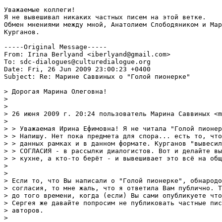
Уважаемые коллеги!

Я не вывешивал никаких частных писем на этой ветке.

Обмен мнениями между мной, Анатолием Слободяником и Мар
Курганов.

-----Original Message-----

From: Irina Berlyand <iberlyand@gmail.com>

To: sdc-dialogues@culturedialogue.org

Date: Fri, 26 Jun 2009 23:00:23 +0400

Subject: Re: Марине Саввиных о "Голой пионерке"

> Дорогая Марина Олеговна!

> 

> 

> 26 июня 2009 г. 20:24 пользователь Марина Саввиных <m
> 

> > Уважаемая Ирина Ефимовна! Я не читала "Голой пионер
> > Напишу. Нет пока предмета для спора... есть то, что
> > данных рамках и в данном формате. Курганов "вывесил
> > СОГЛАСИЯ - в рассылки диалогистов. Вот и делайте вы
> > кухне, а кто-то берёт - и вывешивает это всё на общ
> 

> 

> Если то, что Вы написали о "Голой пионерке", обнародо
> согласия, то мне жаль, что я ответила Вам публично. Т
> до того времени, когда (если) Вы сами опубликуете что
> Сергея же давайте попросим не публиковать частные пис
> авторов.

> 
