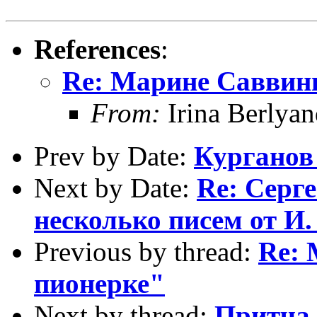
References
:
Re: Марине Саввин
From:
Irina Berlya
Prev by Date:
Курганов
Next by Date:
Re: Серге
несколько писем от И.
Previous by thread:
Re: 
пионерке"
Next by thread:
Притча 