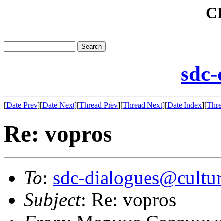
C
sdc-
[
Date Prev
][
Date Next
][
Thread Prev
][
Thread Next
][
Date Index
][
Thre
Re: vopros
To
:
sdc-dialogues@cultur
Subject
: Re: vopros