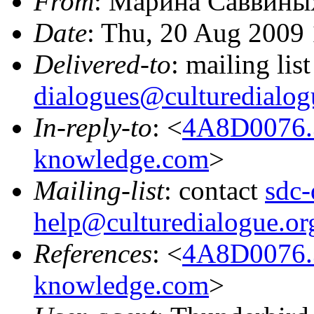
From
: Марина Саввины
Date
: Thu, 20 Aug 2009
Delivered-to
: mailing lis
dialogues@culturedialog
In-reply-to
: <
4A8D0076.
knowledge.com
>
Mailing-list
: contact
sdc-
help@culturedialogue.or
References
: <
4A8D0076.
knowledge.com
>