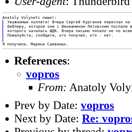
User-agent
: Thunderbir
Уважаемые коллеги! Вчера Сергей Курганов переслал на 
Библеру, которое они с Вениамином Литовским послали в
которого началась ШДК. Вчера письмо попало не по всем
Пожалуйста, сообщите, кто получил, кто - нет.

References
:
vopros
From:
Anatoly Voly
Prev by Date:
vopros
Next by Date:
Re: vopro
Previous by thread:
vopr