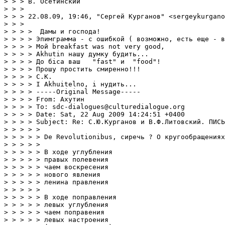
> > > В. Осетинский 

> > > 

> > > 22.08.09, 19:46, "Сергей Курганов" <sergeykurgano
> > > 

> > > >  Дамы и господа!

> > > > Эпимграмма - с ошибкой ( возможно, есть еще - в
> > > > Мой breakfast was not very good,

> > > > Akhutin нашу думку будить...

> > > > До бiса ваш   "fast" и  "food"!

> > > > Прошу простить смиренно!!!

> > > > С.К.

> > > > I Akhuitelno, i нудить...

> > > > -----Original Message-----

> > > > From: Ахутин 

> > > > To: sdc-dialogues@culturedialogue.org

> > > > Date: Sat, 22 Aug 2009 14:24:51 +0400

> > > > Subject: Re: С.Ю.Курганов и В.Ф.Литовский. ПИСЬ
> > > > > 

> > > > > De Revolutionibus, сиречь ? О кругообращениях

> > > > > 

> > > > > В ходе углубления 

> > > > > правых полевения 

> > > > > чаем воскресения 

> > > > > нового явления 

> > > > > ленина правления

> > > > >  

> > > > > В ходе поправления

> > > > > левых углубления

> > > > > чаем поправения

> > > > > левых настроения
