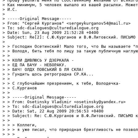
> Прошу уволить меня по собственному желанию от всякого
> Как минимум, 5 человек выпало из вашей расылки. Может
> И.С. 

>  

> -----Original Message-----

> From: "Сергей Курганов" <sergeykurganov54@mail.ru>

> To: sdc-dialogues@culturedialogue.org

> Date: Sun, 23 Aug 2009 21:52:28 +0400

> Subject: Re[2]: С.Ю.Курганов и В.Ф.Литовский. ПИСЬМО 
> 

> > Господин Осетинский! Мало того, что Вы называете "п
> > Володя, бить тебя по лицу за такую публичную наглую
> > 

> > КОЛИ ДИВЛЮСЬ У ДЗЕРКАЛА -

> > ЕД ПА БАЧУ - НЕБОРАКУ.

> > БАЧ! ОЛДХ ПОВСЬКИЙ Б ЛЯ СКЛА!

> > Гундить щось ретроградна СР.КА...

> > 

> > С глубочайшим презрением, к тебе, Володечка-

> > С.Курганов

> > 

> > -----Original Message-----

> > From: Osetinsky Vladimir <osetinsky@yandex.ru>

> > To: sdc-dialogues@culturedialogue.org

> > Date: Sat, 22 Aug 2009 20:56:53 +0400

> > Subject: Re: С.Ю.Курганов и В.Ф.Литовский. ПИСЬМО к
> > 

> > > Коллеги,

> > > я уже писал, что природная брезгливость не позвол
> > > 
