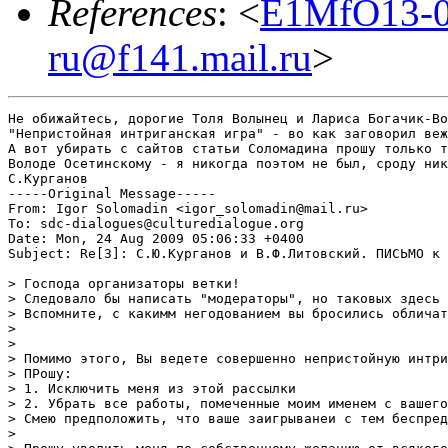
References
: <
E1MfO13-00
ru@f141.mail.ru
>
Не обижайтесь, дорогие Толя Волынец и Лариса Богачик-Во
"Непристойная интриганская игра" - во как заговорил веж
А вот убирать с сайтов статьи Соломадина прошу только т
Володе Осетинскому - я никогда поэтом не был, сроду ник
С.Курганов

-----Original Message-----

From: Igor Solomadin <igor_solomadin@mail.ru>

To: sdc-dialogues@culturedialogue.org

Date: Mon, 24 Aug 2009 05:06:33 +0400

Subject: Re[3]: С.Ю.Курганов и В.Ф.Литовский. ПИСЬМО к 
> Господа организаторы ветки!

> Следовало бы написать "модераторы", но таковых здесь 
> Вспомните, с какимм негодованием вы бросились обличат
> 

>  

> Помимо этого, Вы ведете совершенно непристойную интри
> ПРошу:

> 1. Исключить меня из этой рассылки

> 2. Убрать все работы, помеченные моим именем с вашего
> Смею предположить, что ваше заигрыванеи с тем беспред
> 
