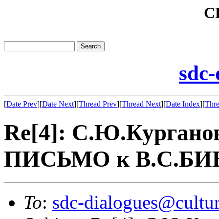
C
sdc-
[
Date Prev
][
Date Next
][
Thread Prev
][
Thread Next
][
Date Index
][
Thre
Re[4]: С.Ю.Кургано
ПИСЬМО к В.С.БИБЛ
To
:
sdc-dialogues@cultur