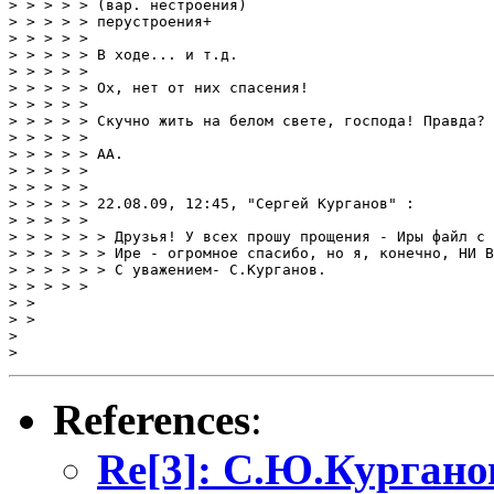
> > > > > (вар. нестроения)

> > > > > перустроения+

> > > > > 

> > > > > В ходе... и т.д. 

> > > > > 

> > > > > Ох, нет от них спасения! 

> > > > > 

> > > > > Скучно жить на белом свете, господа! Правда?

> > > > > 

> > > > > АА.

> > > > > 

> > > > > 

> > > > > 22.08.09, 12:45, "Сергей Курганов" :

> > > > > 

> > > > > > Друзья! У всех прошу прощения - Иры файл с 
> > > > > > Ире - огромное спасибо, но я, конечно, НИ В
> > > > > > С уважением- С.Курганов.

> > > > > 

> > 

> > 

> 

References
:
Re[3]: С.Ю.Кургано