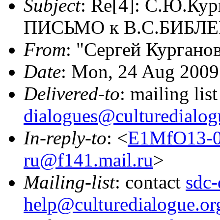
Subject
: Re[4]: С.Ю.Ку
ПИСЬМО к В.С.БИБЛЕРУ
From
: "Сергей Курганов
Date
: Mon, 24 Aug 2009
Delivered-to
: mailing lis
dialogues@culturedialog
In-reply-to
: <
E1MfO13-00
ru@f141.mail.ru
>
Mailing-list
: contact
sdc-
help@culturedialogue.or