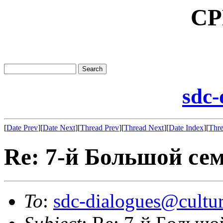
CP
sdc-
[
Date Prev
][
Date Next
][
Thread Prev
][
Thread Next
][
Date Index
][
Thre
Re: 7-й Большой се
To
:
sdc-dialogues@cultur