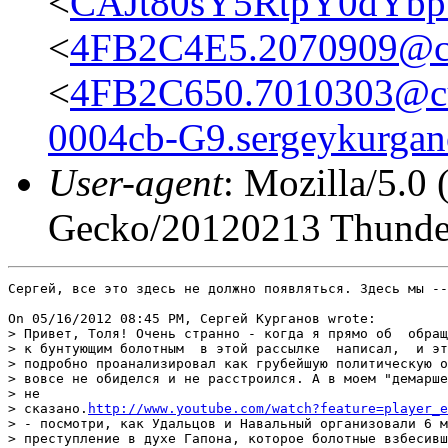
<
CAJt80sY5RtpY0dYbp
<
4FB2C4E5.2070909@cul
<
4FB2C650.7010303@cul
0004cb-G9.sergeykurgan
User-agent
: Mozilla/5.0
Gecko/20120213 Thunder
Сергей, все это здесь не должно появляться. Здесь мы --
On 05/16/2012 08:45 PM, Сергей Курганов wrote:

> Привет, Толя! Очень странно - когда я прямо об  обращ
> к бунтующим болотным  в этой рассылке  написал,  и эт
> подробно проанализировал как грубейшую политическую о
> вовсе не обиделся и не расстроился. А в моем "демарше
> не

> сказано.
http://www.youtube.com/watch?feature=player_e
> - посмотри, как Удальцов и Навальный организовали 6 м
> преступление в духе Гапона, которое болотные взбесивш