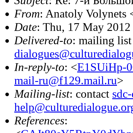
Subject
: Re: 7-й Большо
From
: Anatoly Volynets 
Date
: Thu, 17 May 2012
Delivered-to
: mailing lis
dialogues@culturedialog
In-reply-to
: <
E1SUiHp-00
mail-ru@f129.mail.ru
>
Mailing-list
: contact
sdc-
help@culturedialogue.or
References
: