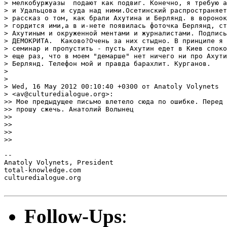
> мелкобуржуазы  подают как подвиг. Конечно, я требую а
> и Удальцова и суда над ними.Осетинский распространяет
> рассказ о том, как брали Ахутина и Берлянд. в воронок
> гордится ими,а в и-нете появилась фоточка Берлянд, ст
> Ахутиным и окруженной ментами и журналистами. Подпись
> ДЕМОКРИТА.  Каково?Очень за них стыдно. В принципе я 
> семинар и пропустить - пусть Ахутин едет в Киев споко
> еще раз, что в моем "демарше" нет ничего ни про Ахути
> Берлянд. Телефон мой и правда барахлит. Курганов.

> 

> 

> Wed, 16 May 2012 00:10:40 +0300 от Anatoly Volynets

> <av@culturedialogue.org>:

>> Мое предыдущее письмо влетело сюда по ошибке. Перед 
>> прошу сжечь. Анатолий Волынец

>> 

>> 

>> 

>> 

-- 

Anatoly Volynets, President

total-knowledge.com

culturedialogue.org

Follow-Ups
: