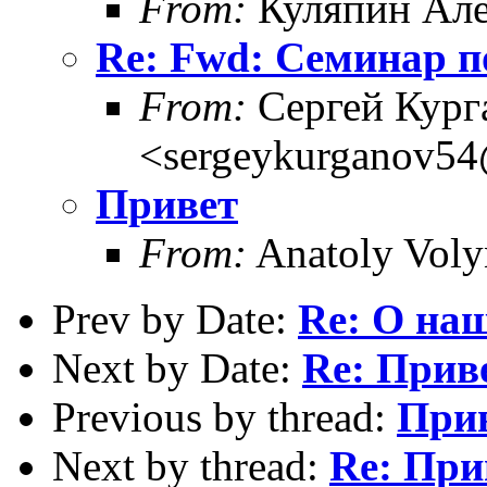
From:
Куляпин Але
Re: Fwd: Семинар 
From:
Сергей Кург
<sergeykurganov54
Привет
From:
Anatoly Voly
Prev by Date:
Re: О на
Next by Date:
Re: Прив
Previous by thread:
При
Next by thread:
Re: При