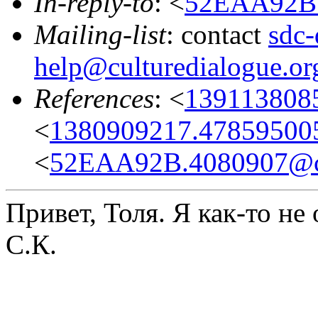
In-reply-to
: <
52EAA92B.
Mailing-list
: contact
sdc-
help@culturedialogue.or
References
: <
139113808
<
1380909217.478595005
<
52EAA92B.4080907@cul
Привет, Толя. Я как-то не
С.К.