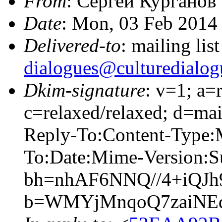
From
: Сергей Курганов
Date
: Mon, 03 Feb 2014
Delivered-to
: mailing lis
dialogues@culturedialog
Dkim-signature
: v=1; a=
c=relaxed/relaxed; d=mai
Reply-To:Content-Type:
To:Date:Mime-Version:S
bh=nhAF6NNQ//4+iQJh
b=WMYjMnqoQ7zaiNEd