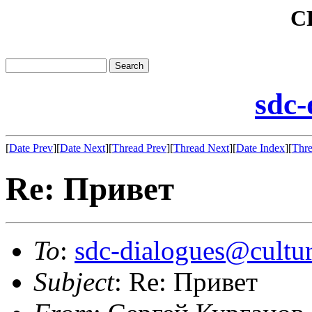
C
sdc-
[
Date Prev
][
Date Next
][
Thread Prev
][
Thread Next
][
Date Index
][
Thre
Re: Привет
To
:
sdc-dialogues@cultur
Subject
: Re: Привет