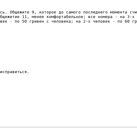
ось. Общежите 9,
которое до самого последнего момента сч
Общежитие 11, менее комфортабельное; все номера - на 3-х
овек - по 50
гривен с человека; на 2-х человек - по 60 г
исправиться.
