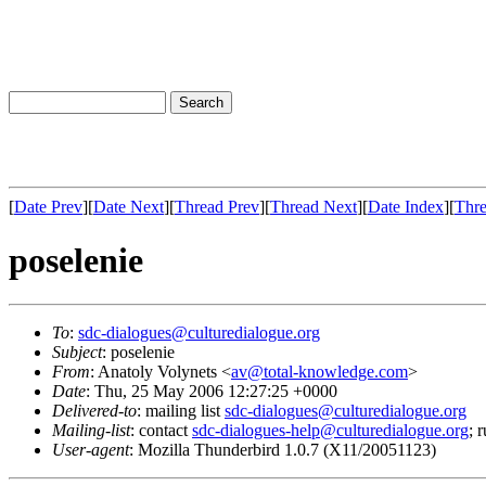
[
Date Prev
][
Date Next
][
Thread Prev
][
Thread Next
][
Date Index
][
Thre
poselenie
To
:
sdc-dialogues@culturedialogue.org
Subject
: poselenie
From
: Anatoly Volynets <
av@total-knowledge.com
>
Date
: Thu, 25 May 2006 12:27:25 +0000
Delivered-to
: mailing list
sdc-dialogues@culturedialogue.org
Mailing-list
: contact
sdc-dialogues-help@culturedialogue.org
; 
User-agent
: Mozilla Thunderbird 1.0.7 (X11/20051123)