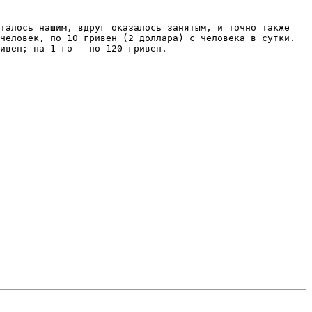
италось нашим, вдруг оказалось
занятым, и точно также
 человек, по 10
гривен (2 доллара) с человека в сутки.
ривен; на 1-го - по 120
гривен.