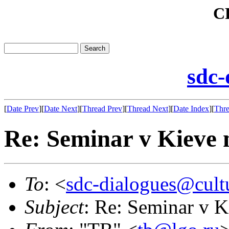
C
sdc-
[
Date Prev
][
Date Next
][
Thread Prev
][
Thread Next
][
Date Index
][
Thre
Re: Seminar v Kieve
To
: <
sdc-dialogues@cult
Subject
: Re: Seminar v 