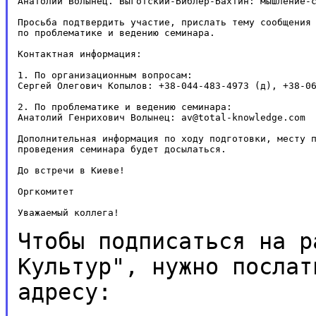
Анатолий Волынец. Выготский-Библер-Бахтин: мышление-с
Просьба подтвердить участие, прислать тему сообщения 
по проблематике и ведению семинара.

Контактная информация:

1. По организационным вопросам:

Сергей Олегович Копылов: +38-044-483-4973 (д), +38-06
2. По проблематике и ведению семинара:

Анатолий Генрихович Волынец: av@total-knowledge.com

Дополнительная информация по ходу подготовки, месту п
проведения семинара будет досылаться.

До встречи в Киеве!

Оргкомитет

Уважаемый коллега!

Чтобы подписаться на р
Культур", нужно посла
адресу: