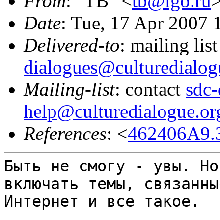
From
: "TB" <
tb@lgo.ru
Date
: Tue, 17 Apr 2007
Delivered-to
: mailing lis
dialogues@culturedialog
Mailing-list
: contact
sdc-
help@culturedialogue.or
References
: <
462406A9.
Быть не смогу - увы. Но
включать темы, связанн
Интернет и все такое.