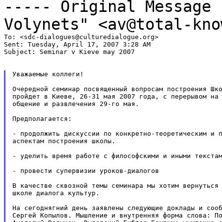
----- Original Message
Volynets" <av@total-kno
To: <sdc-dialogues@culturedialogue.org>

Sent: Tuesday, April 17, 2007 3:28 AM

Subject: Seminar v Kieve may 2007

Уважаемые коллеги!

Очередной семинар посвященный вопросам построения Шко
пройдет в Киеве, 26-31 мая 2007 года, с перерывом на 
общение и развлечения 29-го мая.

Предполагается:

- продолжить дискуссии по конкретно-теоретическим и п
аспектам построения школы.

- уделить время работе с философскими и иными текстам
- провести супервизии уроков-диалогов

В качестве сквозной темы семинара мы хотим вернуться 
школе диалога культур.

На сегоднягний день заявлены следующие доклады и сооб
Сергей Копылов. Мышление и внутренняя форма слова: По