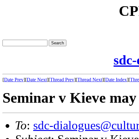
CP
sdc-
[
Date Prev
][
Date Next
][
Thread Prev
][
Thread Next
][
Date Index
][
Thre
Seminar v Kieve may
To
:
sdc-dialogues@cultur