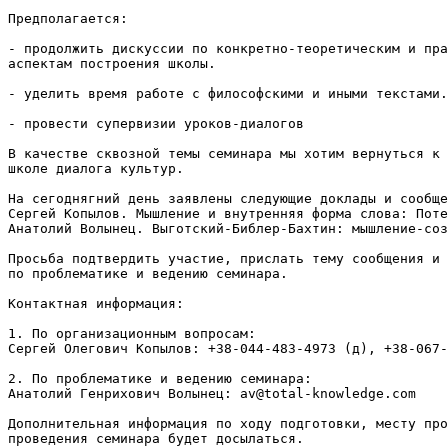
Предполагается:

- продолжить дискуссии по конкретно-теоретическим и пра
аспектам построения школы.

- уделить время работе с философскими и иными текстами.

- провести супервизии уроков-диалогов

В качестве сквозной темы семинара мы хотим вернуться к 
школе диалога культур.

На сегоднягний день заявлены следующие доклады и сообще
Сергей Копылов. Мышление и внутренняя форма слова: Поте
Анатолий Волынец. Выготский-Библер-Бахтин: мышление-соз
Просьба подтвердить участие, прислать тему сообщения и 
по проблематике и ведению семинара.

Контактная информация:

1. По организационным вопросам:

Сергей Олегович Копылов: +38-044-483-4973 (д), +38-067-
2. По проблематике и ведению семинара:

Анатолий Генрихович Волынец: av@total-knowledge.com

Дополнительная информация по ходу подготовки, месту про
проведения семинара будет досылаться.
