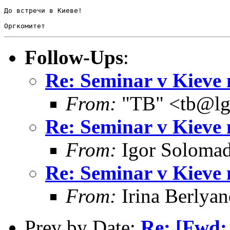
До встречи в Киеве!

Follow-Ups
:
Re: Seminar v Kieve
From:
"TB" <tb@lg
Re: Seminar v Kieve
From:
Igor Solomad
Re: Seminar v Kieve
From:
Irina Berlya
Prev by Date:
Re: [Fwd: