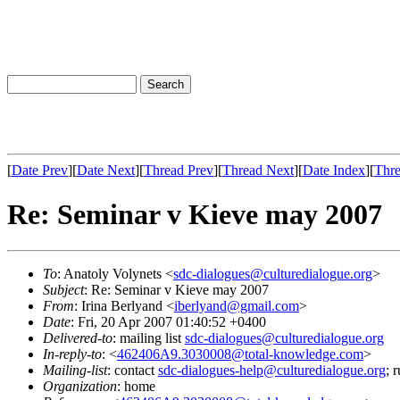
[
Date Prev
][
Date Next
][
Thread Prev
][
Thread Next
][
Date Index
][
Thre
Re: Seminar v Kieve may 2007
To
: Anatoly Volynets <
sdc-dialogues@culturedialogue.org
>
Subject
: Re: Seminar v Kieve may 2007
From
: Irina Berlyand <
iberlyand@gmail.com
>
Date
: Fri, 20 Apr 2007 01:40:52 +0400
Delivered-to
: mailing list
sdc-dialogues@culturedialogue.org
In-reply-to
: <
462406A9.3030008@total-knowledge.com
>
Mailing-list
: contact
sdc-dialogues-help@culturedialogue.org
; 
Organization
: home