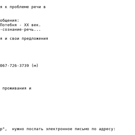
я к проблеме речи в

общения:

Потебня - XX век.

-сознание-речь...

я и свои предложения

067-726-3739 (м)

 проживания и

р",  нужно послать электронное письмо по адресу:
