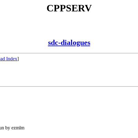
CPPSERV
sdc-dialogues
ad Index
]
run by ezmlm