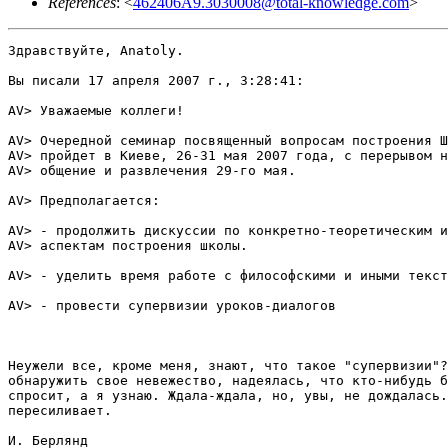
References
: <
462406A9.3030008@total-knowledge.com
>
Здравствуйте, Anatoly.

Вы писали 17 апреля 2007 г., 3:28:41:

AV> Уважаемые коллеги!

AV> Очередной семинар посвященный вопросам построения Ш
AV> пройдет в Киеве, 26-31 мая 2007 года, с перерывом н
AV> общение и развлечения 29-го мая.

AV> Предполагается:

AV> - продолжить дискуссии по конкретно-теоретическим и
AV> аспектам построения школы.

AV> - уделить время работе с философскими и иными текст
AV> - провести супервизии уроков-диалогов

Неужели все, кроме меня, знают, что такое "супервизии"?
обнаружить свое невежество, надеялась, что кто-нибудь б
спросит, а я узнаю. Ждала-ждала, но, увы, не дождалась.
пересиливает.

И. Берлянд
