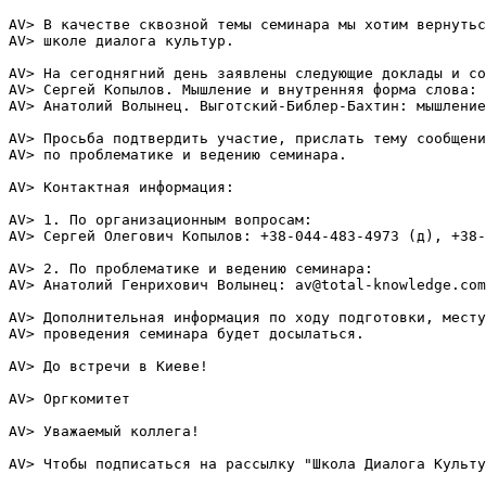
AV> В качестве сквозной темы семинара мы хотим вернутьс
AV> школе диалога культур.

AV> На сегоднягний день заявлены следующие доклады и со
AV> Сергей Копылов. Мышление и внутренняя форма слова: 
AV> Анатолий Волынец. Выготский-Библер-Бахтин: мышление
AV> Просьба подтвердить участие, прислать тему сообщени
AV> по проблематике и ведению семинара.

AV> Контактная информация:

AV> 1. По организационным вопросам:

AV> Сергей Олегович Копылов: +38-044-483-4973 (д), +38-
AV> 2. По проблематике и ведению семинара:

AV> Анатолий Генрихович Волынец: av@total-knowledge.com

AV> Дополнительная информация по ходу подготовки, месту
AV> проведения семинара будет досылаться.

AV> До встречи в Киеве!

AV> Оргкомитет

AV> Уважаемый коллега!

AV> Чтобы подписаться на рассылку "Школа Диалога Культу