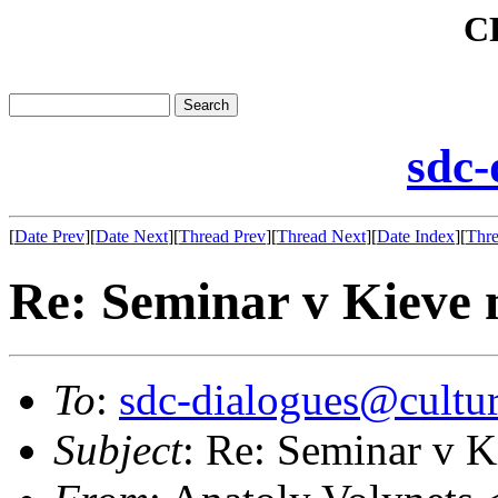
C
sdc-
[
Date Prev
][
Date Next
][
Thread Prev
][
Thread Next
][
Date Index
][
Thre
Re: Seminar v Kieve
To
:
sdc-dialogues@cultur
Subject
: Re: Seminar v 