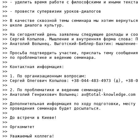
>> - уделить время работе с философскими и иными текста
>>

>> - провести супервизии уроков-диалогов

>>

>> В качестве сквозной темы семинара мы хотим вернуться
>> школе диалога культур.

>>

>> На сегоднягний день заявлены следующие доклады и соо
>> Сергей Копылов. Мышление и внутренняя форма слова: П
>> Анатолий Волынец. Выготский-Библер-Бахтин: мышление-
>>

>> Просьба подтвердить участие, прислать тему сообщения
>> по проблематике и ведению семинара.

>>

>> Контактная информация:

>>

>> 1. По организационным вопросам:

>> Сергей Олегович Копылов: +38-044-483-4973 (д), +38-0
>>

>> 2. По проблематике и ведению семинара:

>> Анатолий Генрихович Волынец: av@total-knowledge.com

>>

>> Дополнительная информация по ходу подготовки, месту 
>> проведения семинара будет досылаться.

>>

>> До встречи в Киеве!

>>

>> Оргкомитет

>>

>> Уважаемый коллега!
