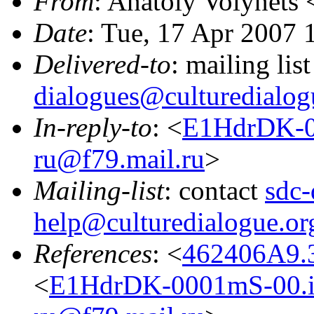
From
: Anatoly Volynets 
Date
: Tue, 17 Apr 2007
Delivered-to
: mailing lis
dialogues@culturedialog
In-reply-to
: <
E1HdrDK-00
ru@f79.mail.ru
>
Mailing-list
: contact
sdc-
help@culturedialogue.or
References
: <
462406A9.
<
E1HdrDK-0001mS-00.ig