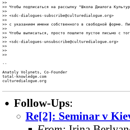
>>

>> Чтобы подписаться на рассылку "Школа Диалога Культур
>>

>> <sdc-dialogues-subscribe@culturedialogue.org>

>>

>> с указанием имени собственного в свободной форме. Пи
>>

>> Чтобы выписаться, просто пошлите пустое письмо с тог
>>

>> <sdc-dialogues-unsubscribe@culturedialogue.org>

>>

>>

>>     

-- 

Anatoly Volynets, Co-Founder

total-knowledge.com

culturedialogue.org

Follow-Ups
:
Re[2]: Seminar v Ki
From:
Irina Berlya