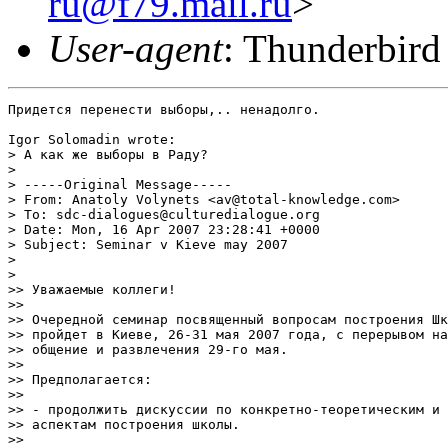
ru@f79.mail.ru
>
User-agent
: Thunderbird
Придется перенести выборы,.. ненадолго.

Igor Solomadin wrote:

> А как же выборы в Раду?

>

> -----Original Message-----

> From: Anatoly Volynets <av@total-knowledge.com>

> To: sdc-dialogues@culturedialogue.org

> Date: Mon, 16 Apr 2007 23:28:41 +0000

> Subject: Seminar v Kieve may 2007

>

>   

>> Уважаемые коллеги!

>>

>> Очередной семинар посвященный вопросам построения Шк
>> пройдет в Киеве, 26-31 мая 2007 года, с перерывом на
>> общение и развлечения 29-го мая.

>>

>> Предполагается:

>>

>> - продолжить дискуссии по конкретно-теоретическим и 
>> аспектам построения школы.

>>
