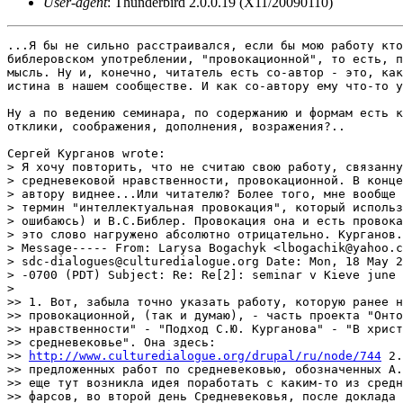
User-agent
: Thunderbird 2.0.0.19 (X11/20090110)
...Я бы не сильно расстраивался, если бы мою работу кто
библеровском употреблении, "провокационной", то есть, п
мысль. Ну и, конечно, читатель есть со-автор - это, как
истина в нашем сообществе. И как со-автору ему что-то у
Ну а по ведению семинара, по содержанию и формам есть к
отклики, соображения, дополнения, возражения?..

Сергей Курганов wrote:

> Я хочу повторить, что не считаю свою работу, связанну
> средневековой нравственности, провокационной. В конце
> автору виднее...Или читателю? Более того, мне вообще 
> термин "интеллектуальная провокация", который использ
> ошибаюсь) и В.С.Библер. Провокация она и есть провока
> это слово нагружено абсолютно отрицательно. Курганов.
> Message----- From: Larysa Bogachyk <lbogachik@yahoo.c
> sdc-dialogues@culturedialogue.org Date: Mon, 18 May 2
> -0700 (PDT) Subject: Re: Re[2]: seminar v Kieve june 
> 

>> 1. Вот, забыла точно указать работу, которую ранее н
>> провокационной, (так и думаю), - часть проекта "Онто
>> нравственности" - "Подход С.Ю. Курганова" - "В христ
>> средневековье". Она здесь: 

>> 
http://www.culturedialogue.org/drupal/ru/node/744
 2.
>> предложенных работ по средневековью, обозначенных А.
>> еще тут возникла идея поработать с каким-то из средн
>> фарсов, во второй день Средневековья, после доклада 