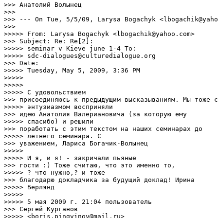
>>> Анатолий Волынец

>>> 

>>> --- On Tue, 5/5/09, Larysa Bogachyk <lbogachik@yaho
>>> 

>>>>> From: Larysa Bogachyk <lbogachik@yahoo.com>

>>> Subject: Re: Re[2]:

>>>>> seminar v Kieve june 1-4 To:

>>>>> sdc-dialogues@culturedialogue.org

>>> Date:

>>>>> Tuesday, May 5, 2009, 3:36 PM

>>>>> 

>>>>> 

>>>>> С удовольствием

>>> присоединяюсь к предыдущим высказываниям. Мы тоже с

>>>>> энтузиазмом восприняли

>>> идею Анатолия Валериановича (за которую ему

>>>>> спасибо) и решили

>>> поработать с этим текстом на наших семинарах до

>>>>> летнего семинара. С

>>> уважением, Лариса Богачик-Волынец

>>>>> 

>>>>> И я, и я! - закричали пьяные

>>> гости :) Тоже считаю, что это именно то,

>>>>> ? что нужно,? и тоже

>>> благодарю докладчика за будущий доклад! Ирина

>>>>> Берлянд

>>>>> 

>>>>> 5 мая 2009 г. 21:04 пользователь

>>> Сергей Курганов

>>>>> <boris.pingvinov@mail.ru>
