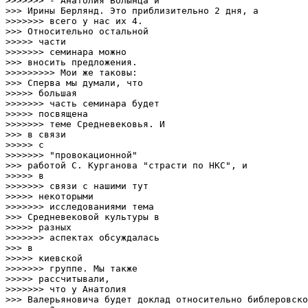
>>>>>>> - Анатолия Волынца и

>>> Ирины Берлянд. Это приблизительно 2 дня, а

>>>>>>> всего у нас их 4.

>>> Относительно остальной

>>>>> части

>>>>>>> семинара можно

>>> вносить предложения.

>>>>>>>>> Мои же таковы:

>>> Сперва мы думали, что

>>>>> большая

>>>>>>> часть семинара будет

>>>>> посвящена

>>>>>>> теме Средневековья. И

>>> в связи

>>>>> с

>>>>>>> "провокационной"

>>> работой С. Курганова "страсти по НКС", и

>>>>> в

>>>>>>> связи с нашими тут

>>>>> некоторыми

>>>>>>> исследованиями тема

>>> Средневековой культуры в

>>>>> разных

>>>>>>> аспектах обсуждалась

>>> в

>>>>> киевской

>>>>>>> группе. Мы также

>>>>> рассчитывали,

>>>>>>> что у Анатолия

>>> Валерьяновича будет доклад относительно библеровско