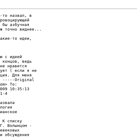
-то назвал, в

ровоцирующей

 бы азбучная

ж точно виднее...

акие-то идеи,

ю с идеей

 концов, ведь

не нравится

ует ( если я не

ция. Для меня

 -----Original

om> To:

009 10:35:13

1-4

азвала

логия

ианское

 К списку

Г. Волынцом -

евековых

и обсуждения
