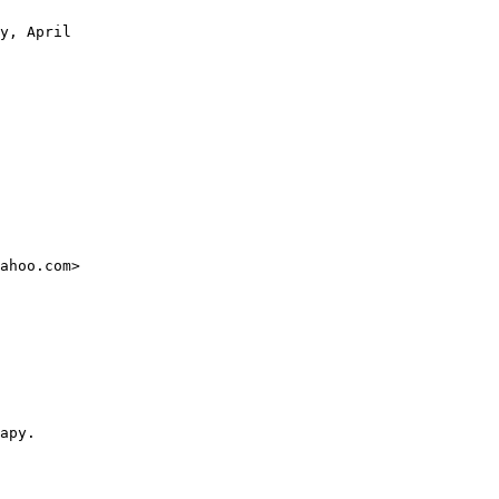
y, April

ahoo.com>

ару.
