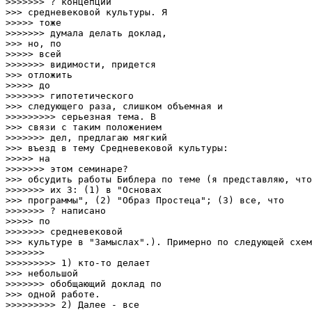
>>>>>>> ? концепции

>>> средневековой культуры. Я

>>>>> тоже

>>>>>>> думала делать доклад,

>>> но, по

>>>>> всей

>>>>>>> видимости, придется

>>> отложить

>>>>> до

>>>>>>> гипотетического

>>> следующего раза, слишком объемная и

>>>>>>>>> серьезная тема. В

>>> связи с таким положением

>>>>>>> дел, предлагаю мягкий

>>> въезд в тему Средневековой культуры:

>>>>> на

>>>>>>> этом семинаре?

>>> обсудить работы Библера по теме (я представляю, что

>>>>>>> их 3: (1) в "Основах

>>> программы", (2) "Образ Простеца"; (3) все, что

>>>>>>> ? написано

>>>>> по

>>>>>>> средневековой

>>> культуре в "Замыслах".). Примерно по следующей схем
>>>>>>> 

>>>>>>>>> 1) кто-то делает

>>> небольшой

>>>>>>> обобщающий доклад по

>>> одной работе.

>>>>>>>>> 2) Далее - все
