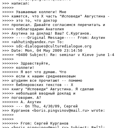
>>> написал:

>>>>> 

>>>>> Уважаемые коллеги! Мне

>>> кажется, что Х часть "Исповеди" Августина -

>>>>> это то, что доктор

>>> прописал. Давайте согласимся перечитать и

>>>>> поблагодарим Анатолия

>>> Ахутина за доклад! Ваш? С.Курганов.

>>>>> -----Original Message----- From: Ахутин

>>> <akhutin@yandex.ru> To:

>>>>> sdc-dialogues@culturedialogue.org

>>> Date: Mon, 04 May 2009 23:14:50

>>>>> +0400 Subject: Re: seminar v Kieve june 1-4

>>>>> 

>>>>>>> Здравствуйте,

>>>>> коллеги!

>>>>>>> Я вот что думаю. Что

>>>>> если к нашим средневековым

>>> штудиям все прочитают -- помимо

>>>>> библеровских текстов -- X

>>> книгу "Исповеди" Августина. Я сделаю

>>>>> небольшой вводный доклад и

>>> поговорим. А?

>>>>>>> А. Ахутин

>>>>> --- On Thu, 4/30/09, Сергей

>>> Курганов <boris.pingvinov@mail.ru> wrote:

>>>>> 

>>>>> 

>>>>>>> From: Сергей Курганов

>>> <boris.pingvinov@mail.ru> Subject: Re[2]:
