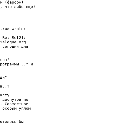
м (фарсом)

, что-либо еще)

.ru> wrote:

 Re: Re[2]:

ialogue.org 

 сегодня для

слы" 

рограммы..." и

ди"

в..?

ксту 

 диспутов по 

. Совместное

 особым углом

отелось бы 
