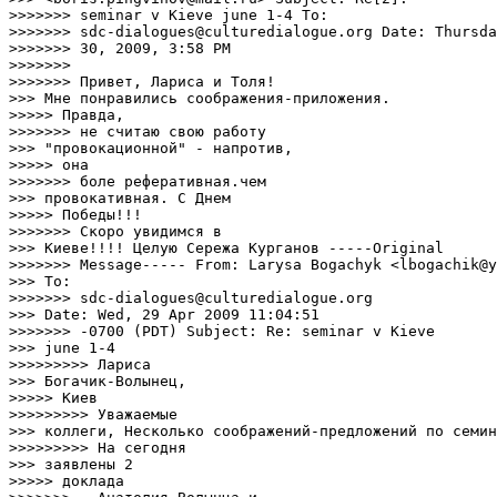
>>>>>>> seminar v Kieve june 1-4 To:

>>>>>>> sdc-dialogues@culturedialogue.org Date: Thursda
>>>>>>> 30, 2009, 3:58 PM

>>>>>>> 

>>>>>>> Привет, Лариса и Толя!

>>> Мне понравились соображения-приложения.

>>>>> Правда,

>>>>>>> не считаю свою работу

>>> "провокационной" - напротив,

>>>>> она

>>>>>>> боле реферативная.чем

>>> провокативная. С Днем

>>>>> Победы!!!

>>>>>>> Скоро увидимся в

>>> Киеве!!!! Целую Сережа Курганов -----Original

>>>>>>> Message----- From: Larysa Bogachyk <lbogachik@y
>>> To:

>>>>>>> sdc-dialogues@culturedialogue.org

>>> Date: Wed, 29 Apr 2009 11:04:51

>>>>>>> -0700 (PDT) Subject: Re: seminar v Kieve

>>> june 1-4

>>>>>>>>> Лариса

>>> Богачик-Волынец,

>>>>> Киев

>>>>>>>>> Уважаемые

>>> коллеги, Несколько соображений-предложений по семин
>>>>>>>>> На сегодня

>>> заявлены 2

>>>>> доклада
