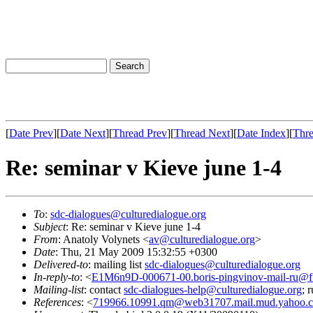
[
Date Prev
][
Date Next
][
Thread Prev
][
Thread Next
][
Date Index
][
Thre
Re: seminar v Kieve june 1-4
To
:
sdc-dialogues@culturedialogue.org
Subject
: Re: seminar v Kieve june 1-4
From
: Anatoly Volynets <
av@culturedialogue.org
>
Date
: Thu, 21 May 2009 15:32:55 +0300
Delivered-to
: mailing list
sdc-dialogues@culturedialogue.org
In-reply-to
: <
E1M6n9D-000671-00.boris-pingvinov-mail-ru@f1
Mailing-list
: contact
sdc-dialogues-help@culturedialogue.org
; 
References
: <
719966.10991.qm@web31707.mail.mud.yahoo.