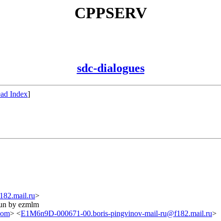
CPPSERV
sdc-dialogues
ad Index
]
82.mail.ru
>
run by ezmlm
com
> <
E1M6n9D-000671-00.boris-pingvinov-mail-ru@f182.mail.ru
>