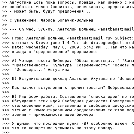
>> Августина Есть пока вопросы, правда, как именно с ни
>> поработать можно (почитать, пересказать, представить
>> - может быть, будут предложения...

>> 

>> С уважением, Лариса Богачик-Волынец

>> 

>> --- On Wed, 5/6/09, Анатолий Волынец <anatbanat@mail
>> 

>>> From: Анатолий Волынец <anatbanat@mail.ru> Subject:
>>> seminar v Kieve june 1-4 To: sdc-dialogues@cultured
>>> Date: Wednesday, May 6, 2009, 5:42 PM ...Так что на
>>> въезда в "средневековье" предложено:

>>> 

>>> А) Четыре текста Библера: "Образ простеца..." "Замы
>>> "Нравственность. Культура. Современность" "Основы п
>>>  "Исповедь..." Августина

>>> 

>>> Б) Вступительный доклад Анатолия Ахутина по "Испове
>>> 

>>> Как насчет вступления к прочим текстам? Добровольце
>>> 

>>> В) Ряд форм работы: Составление "списка идей" по те
>>> Обсуждение этих идей Свободная дискуссия Проведение
>>> столкновению идей, выявленных в свободной дискуссии
>>> чтение с комментированием средневековых текстов под
>>> зрения - приложимости идей Библера

>>> 

>>> Я думаю, что последний пункт -В) особоенно важен. Х
>>> что-то конкретное услышать по этому поводу.

>>> 
