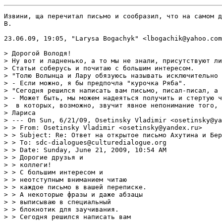
Извини, ща перечитал письмо и сообразил, что на самом деле не ответил на твой вопрос, что мы имеем в виду, говоря о "диалоге". Я в своих опусах попробовал показать несколько поворотов темы. Главный: необходимость для понимания (мира, проблемы, произведения и проч.) сопряжения разных способов понимать.
В.

23.06.09, 19:05, "Larysa Bogachyk" <lbogachik@yahoo.com>:

> Дорогой Володя!
> Ну вот и ладненько, а то мы не знали, присутствуют ли наши коллеги или полностью ушли в action. Рада слышать. 
> Статьи соберусь и почитаю с большим интересом.  
> "Толю Волынца и Лару обязуюсь называть исключительно деда Толя и баба Лара".
> - Если можно, я бы предпочла "курочка Ряба".
> "Сегодня решился написать вам письмо, писал-писал, а потом все стер, но оставил самую главную часть – торжественное обещание".
> - Может быть, мы можем надеяться получить и стертую часть тоже? Конечно, можно думать, что все сказано и показано в статьях. Кое-что из них я читала, но вряд ли смогла бы воспроизвести стройно твое понятие диалога. Иногда, действительно, обидно бывает - прочтешь доклад, а обсуждать начинают совсем левые вещи, не слыша главной мысли, или обсуждение вообще к докладу не относится. Это случается, довольно часто. И все-таки можно снисходить до невнимательных, непонимающих коллег и повторять много раз главную мысль. Так что и в спорах,
>  в которых, возможно, звучит явное непонимание того, что вы делаете, просто нормально было бы обозначить лишний раз свои позиции. 
> Лариса
> --- On Sun, 6/21/09, Osetinsky Vladimir <osetinsky@yandex.ru> wrote:
> > From: Osetinsky Vladimir <osetinsky@yandex.ru>
> > Subject: Re: Ответ на открытое письмо Ахутина и Берлянд
> > To: sdc-dialogues@culturedialogue.org
> > Date: Sunday, June 21, 2009, 10:54 AM
> > Дорогие друзья и
> > коллеги!
> > С большим интересом и
> > неотступ