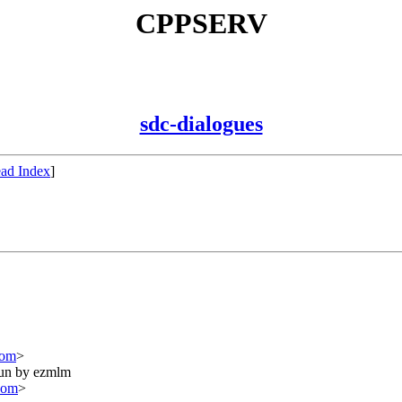
CPPSERV
sdc-dialogues
ad Index
]
com
>
run by ezmlm
com
>