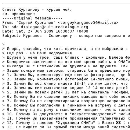
Ответы Курганову - курсив мой. 
см. приложение. 
-----Original Message-----
From: "Сергей Курганов" <sergeykurganov54@mail.ru>
To: sdc-dialogues@culturedialogue.org
Date: Sat, 27 Jun 2009 16:30:37 +0400
Subject: Курганов - Соломадину - конкретные вопросы в очень спокойной форме

> 
> Игорь, спасибо, что хоть прочитали, а не выбросили в мусорную корзину. Может все-таки как-то и подействует. На что ответили - на то ответили. На что не стали - значит, не случилось.
> Еще раз - на Ваши недоумения.
> Друзей у меня трое. Саша Спивак - школьный, Валера Фрадков - по физ-матшколе, Аркадий Погорелов - армейский. Это все. Все остальные мужчины - только приятели или сослуживцы. Я никогда не привыкну к слову "друг" как к разменной монете. Я воспитан на "Трех товарищах" Ремарка. На какую дружбу Вы могли рассчитывать после предательства Библера?
> Компромисс заключался на все мое время работы в ОЧАГе и предполагал, что я буду работать в начальной школе и не буду вмешиваться в работу учителей старшей шкорлы. Это распространялась и на Донскую, и на Вас, и на Осетинского. Пришел в старшую школу Валеныч - стало распространяться на Валеныча, хотя многие  его педагогические манеры и раздражали - но компромисс есть компромисс.
> Никогда Вы с Осетинским не дружили и не дружите. Ели друг друга поедом. И еще будете есть. Осетинский и Донская съели Перскую, устроили в ОЧАГе склоку,несравнимую с нынешней по масштабу ( мы все больше  скандалим, слава Богу,в электронном режиме, в гимназии - практически никогда,  Осетинский и на совещаниях Перскую поливал будь здоров, сам слышал) разрушили диалогическоен сообщество, разделили лабораторию на "ЛУВР" и "ЭРМИТАЖ". Осетинский оскорблял Перскую на совещаниях при Медреше ( цитировать не буду, хотя фразу классическую запомнил.) Осетинский к Вам относился и относится с пренебрежением, примерно как Шер Хан к Табаки ( если еще помните Киплинга). Это отлично видно в его беспрецедентном по резкости анализе Вашей работы в гимназии ( очень неплохой и интересной) в его заметках в ЖЖ летом 2008 года. Эту работу он ни в грош не ставил и добился-таки своего -из урочной формы Вы ушли в ТВО, то есть за пределы уроков, за пределы построения старшей ШКОЛЫ, за пределы предметности.Теперь Вас с ним объединяет страх, что о Вашей педагогической деятельности кто-то, рискуя всем, рискуя даже  потерять второклассников ( вы оба мстительны, жестоки и, как я увидел, склонны к доносительству)систематически говорит ПРАВДУ.  Так как он, проработавший в школе тридцать лет, эту правду видит. Говорит не для того, чтобы прославиться или утвердиться, а потому что за детей страшно, горько и обидно. Вы добились ( не без моей методической помощи), что дети - ручные, полностью в вашей духовной власти, вас обожают, за вас горло перегрызут ( "Заклюем!"). Это и опасно. Есть надежда, чо систематическое проговаривание правды человеком, который кое-что понимает в педагогической экспертизе деятельности  инновационных преподавателей ( много лет работы экспертом министерства образования России по экспериментальным инновационным площадкам), так или иначе сделает вас всех осторожнее. И - делает. И пока я могу, как зайчик, бить в барабанчик этих дурацких клавиш, я буду это делать, стараясь говорить максимально точно, максимально правдиво. Меня за это будут травить ( в том числе и воспитанные вами дети с вашей подачи - так уже было и еще будет), может, попробуют увольнять ( всякие педсоветы, профсоюзные собрания, коллективные письма о невозможности работать в коллективе с таким человеком и пр. - все это я уже проходил, а вы еще не испробовали). Вас поддерживает ( как Вы говорите) администрация школы, диалогическое сообщество, сам мэтр Ахутин, сама мэтресса Берлянд, заокеанская профессура. Вы сильны, успешны и у власти. Я совершенно один, ни на кого не ссылаюсь, никаких детей и взрослых в борьбу не вовлекаю. Но в этом моя сила. Потому что человеку, владеющему правдой и речью, никакая партия, никакая поддерживающая стая не нужна. В этом, кстати, я очень сильно отличаюсь от Ленина - никогда к партийному строительству склонен не был.
> Задаю конкретные вопросы, стараясь быть предельно корректным. Вы обещали ответить.
> 1. Зачем Вы, комментируя еще осенью фотографии, где был изображен 1з-летний  ребенок в нетрезвом состоянии, честно и с некоторым страхом и недоумением об этом говоривший, писали "Это не страшно, можно выпить, я тоже в 13 лет держал бутылочку паццталом?
> 2. Зачем Вы, комментируя фотографию 14-летнего юноши, курящего сигару в подражание любимому Валенычу, писали, что считаете вполне достойным делом благородного дона выкурить сигарку после ужина?
> 3. Зачем Вы постоянно пишете 13-14 летним детям, что они похожи на хиппи, что в их работах много психоделики, и это хорошо и вам очень нравится?
> 4. Зачем вы систематически водили 13-14-летних детей в театр на спектакли, явно не рассчтанные на аудиторию такого возраста? Это - спектакли чрезвычайно фривольного содержания и уж никак не адресованные подросткам.
> 5. Зачем Вы повели детей 13 лет на спектакль "Пойдем, вас ждет машина!", запрещенный театром для просмотра детьми младше 18 лет ( было даже объявление в газете, я его сохранил, это же объявление я повесил и в гимназии), если знали, что в спектакле есть очень жестокие сцены сексуального характера и суицидального характера? 
> 6. Почему Вы не сделали никаких выводов для себя после того, как одна из родителей  подростков призвала на родительском собрании Вас к ответственности за неправильную возрастную адресованность Вашей культурно-педагогической внеклассной деятельности?
> 7. Почему Вы не скорректировали возрастную направленность своей деятельности даже после того, как девочка слегла в больницу с нервным приступом и была вынуждена покинуть гимназию?
> 8. Почему Вы пригласили в гимназию на встречу с детьми 11-16 лет известную в Харькове группу "МОРЖ", хотя отлично знали о том, что эта группа поет скабрезные песни остро сексуального содержания, явно не рассчитанные на детские уши?
> 9. Почему на встречу с мальчиком-певцом ( очень талантливым), который в одной из песен вполне позитивно пел про "план", попали дети 10 лет, в частности, Таня Кохановская, которая задавала неудоменные вопросы?
> 10. Почему Вы допускаете в "искусствоведческих" письменных обсуждениях в интернете, чтобы Сеня Дудинов открыто и грубо матерился? Разве это мальчик из семьи, где родители матерятся? Вряд ли. Не является ли хорошо известное всей гимназии вызывающее и грубое поведение Сени Дудинова сформированным отчасти и вседозволенностью, царящей в ТВО?
> 11. Почему Вы захваливаете произведения талантливых художниц? Неужели Вам действительно нравятся абсолютно все, что они рисуют, даже явно слабые работы? Почему Вы так делаете? У Вас есть какие-то неизвестные мне причины?
> 12. Почему в галерее "Художницы ОЧАГа" в Вашем ЖЖ ( галерею посещает Мариничева и другие известные люди России и Украины)в течение полугода представлена только одна художница? Это сознательный фаворитизм или у Вас есть другие причины? Почему в одной из картин до сих пор не исправлена грубая орфографичекая ошибка?
> 13. Не видите ли Вы прямой связи между вашей системой работы с группой подростков-художниц и - формированием у них экстремально-демонстративных и нацеленных на эпатаж взрослого опасных для жизни форм поведения ( в частности, проведение вечеринок на крыше высотного дома с балансированием над городом с риском для жизни и фотографированием этих проб)?
> 14. Зачем вы водите в вечерние рестораны 14-летних детей, отлично зная, что в вечерние рестораны дети этого возраста посещать не должны?
> 15. Вы действительно считаете, что мои рассуждения о катастрофическом взрослении этих детей ( я здесь не касаюсь форм катастрофического взросления и алкоголизации ЭТОЙ ЖЕ группы подростков в походах Валеныча - Вы в них не ходите) - чистый вздор, ревнивые поклепы выжившего из ума преподавателя? Вы действтельно не видите -  в качестве реальной  - ни одной проблемы, которые я поднимаю? Вы думаете, что все ( в этом плане) делаете правильно, но только я мешаю вам своей  злобной и необъективной критикой?
> С уважением
> С.КУРГАНОВ
> 
> -----Original Message-----
> From: Igor Solomadin <igor_solomadin@mail.ru>
> To: sdc-dialogues@culturedialogue.org
> Date: Sat, 27 Jun 2009 13:35:36 +0400
> Subject: Re: Курганов - Соломадину
> 
> > Отвечаю также между строк
> > И.С.
> > 
> > -----Original Message-----
> > From: "Сергей Курганов" <sergeykurganov54@mail.ru>
> > To: sdc-dialogues@culturedialogue.org
> > Date: Sat, 27 Jun 2009 08:25:42 +0400
> > Subject: Курганов - Соломадину
> > 
> > > 
> > > И.Соломадин пишет:
> > > > Пока что я получил только реакцию С.Ю. Курганова в виде реплик между строк. Спасибо СЕргею за этот первый отклик.
> > > СК: И Вам спасибо.
> > > 
> > >  Однако в полемику с ним я ввязываться не буду , поскольку уже писал, что на инвективы не отвечаю, а вот на конкретные вопросы с готовностью отвечу, от кого бы они ни исходили.
> > > 
> > > СК. Какие инвективы? Я покажу в моем тексте конкретные деловые вопросы, которые я задал, вполне корректно. Но Вы не стали на них отвечать. Почему?
> > 
> > И.С. Покажите, где конкретные вопросы - отвечу на каждый. Пока не показали.
> > 
> > > > Во всяком случае, фиксирую, что у меня и С.Ю. КУрганова разное видение как прошлого, так настоящего и будущего деятельности, связанной с ШДК.
> > > 
> > > СК. Разное видение. Но так ведь всегда бывает, правда? 
> > И.С. Бывает...
> > 
> > >  Мне есть, что ответить. Однако, я не хочу заражаться стилистикой
> > > 
> > > СК. Опять стилистика! Я уже стараюсь смягчать свою стилистку, как могу, а Вы все равно уклоняетесь от прямых ответов, ссылаясь на стилистику. Почему?
> > 
> > И.С. Потому, что нет конкретных вопросов. Есть обвинения. На них не отвечаю. 
> > > 
> > >  реплик С.Ю. Курганова, повторять уже многократно сказанное и ходить по кругу ("вечное врзвращение") к одному и тому же, поэтому прилагаю к этому письму свое интервью, которое опубликовано в JREEP,vol. 47, No.2, March - April, pp. 87 - 94. 
> > > > 
> > > > Поскольку