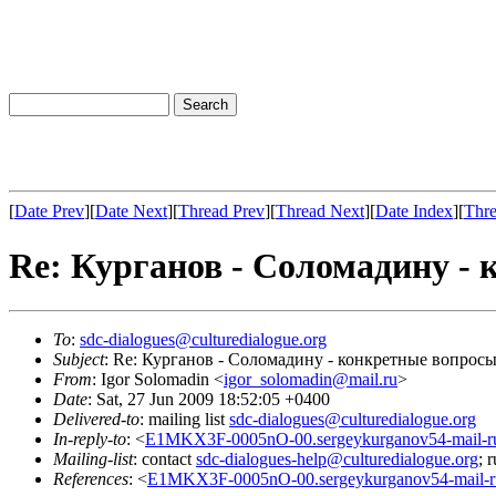
[
Date Prev
][
Date Next
][
Thread Prev
][
Thread Next
][
Date Index
][
Thre
Re: Курганов - Соломадину -
To
:
sdc-dialogues@culturedialogue.org
Subject
: Re: Курганов - Соломадину - конкретные вопрос
From
: Igor Solomadin <
igor_solomadin@mail.ru
>
Date
: Sat, 27 Jun 2009 18:52:05 +0400
Delivered-to
: mailing list
sdc-dialogues@culturedialogue.org
In-reply-to
: <
E1MKX3F-0005nO-00.sergeykurganov54-mail-ru
Mailing-list
: contact
sdc-dialogues-help@culturedialogue.org
; 
References
: <
E1MKX3F-0005nO-00.sergeykurganov54-mail-r