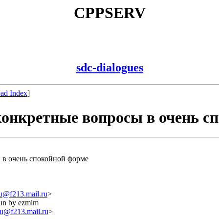
CPPSERV
sdc-dialogues
ad Index
]
 конкретные вопросы в очень с
ы в очень спокойной форме
@f213.mail.ru
>
run by ezmlm
u@f213.mail.ru
>