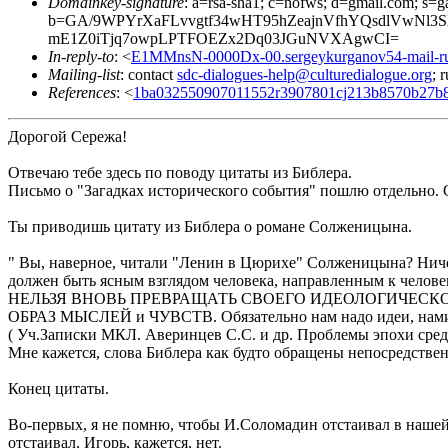
Domainkey-signature
: a=rsa-sha1; c=nofws; d=gmail.com; s=ga
b=GA/9WPYrXaFLvvgtf34wHT95hZeajnVfhYQsdlVwNl3S
mE1Z0iTjq7owpLPTFOEZx2Dq03JGuNVXAgwCI=
In-reply-to
: <
E1MMnsN-0000Dx-00.sergeykurganov54-mail-ru
Mailing-list
: contact
sdc-dialogues-help@culturedialogue.org
; 
References
: <
1ba032550907011552r3907801cj213b8570b27b8
Дорогой Сережа!
Отвечаю тебе здесь по поводу цитаты из Библера.
Письмо о "Загадках исторического события" пошлю отдельно. О
Ты приводишь цитату из Библера о романе Солженицына.
" Вы, наверное, читали "Ленин в Цюрихе" Солженицына? Ничего
должен быть ясным взглядом человека, направленным к челове
НЕЛЬЗЯ ВНОВЬ ПРЕВРАЩАТЬ СВОЕГО ИДЕОЛОГИЧЕСКОГО ПР
ОБРАЗ МЫСЛЕЙ и ЧУВСТВ. Обязательно нам надо идеи, нам
( Уч.Записки МКЛ. Аверинцев С.С. и др. Проблемы эпохи средне
Мне кажется, слова Библера как будто обращены непосредстве
Конец цитаты.
Во-первых, я не помню, чтобы И.Соломадин отстаивал в нашей 
отстаивал, Игорь, кажется, нет.