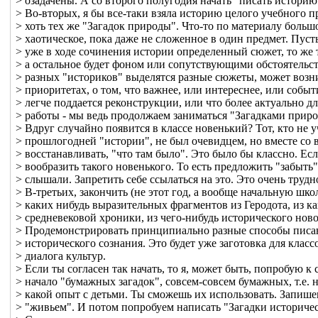
> озадачены. А со второго полугодия начать "писать историю
> Во-вторых, я бы все-таки взяла историю целого учебного 
> хоть тех же "Загадок природы". Что-то по материалу больш
> хаотическое, пока даже не сложенное в один предмет. Пуст
> уже в ходе сочинения истории определенный сюжет, то же 
> а остальное будет фоном или сопутствующими обстоятельст
> разных "историков" выделятся разные сюжеты, может возн
> приоритетах, о том, что важнее, или интереснее, или событ
> легче поддается реконструкции, или что более актуально 
> работы - мы ведь продолжаем заниматься "Загадками прир
> Вдруг случайно появится в классе новенький? Тот, кто не у
> прошлогодней "истории", не был очевидцем, но вместе со 
> восстанавливать, "что там было". Это было бы классно. Ес
> вообразить такого новенького. То есть предложить "забыть"
> слышали. Запретить себе ссылаться на это. Это очень трудн
> В-третьих, закончить (не этот год, а вообще начальную шк
> каких нибудь выразительных фрагментов из Геродота, из к
> средневековой хроники, из чего-нибудь исторического нов
> Продемонстрировать принципиально разные способы писа
> исторического сознания. Это будет уже заготовка для класс
> диалога культур.
> Если ты согласен так начать, то я, может быть, попробую к
> начало "бумажных загадок", совсем-совсем бумажных, т.е. 
> какой опыт с детьми. Ты сможешь их использовать. Запише
> "живьем". И потом попробуем написать "Загадки историчес