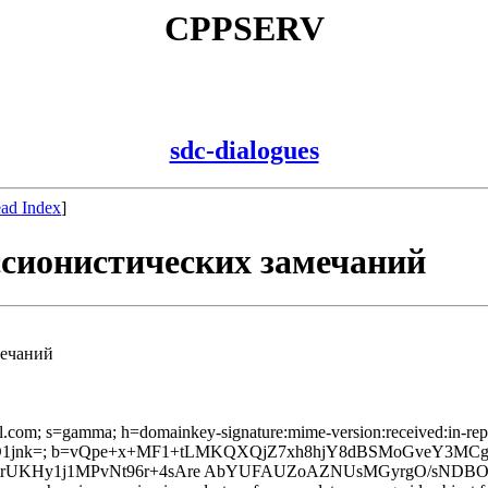
CPPSERV
sdc-dialogues
ad Index
]
ссионистических замечаний
мечаний
l.com; s=gamma; h=domainkey-signature:mime-version:received:in-reply-
nk=; b=vQpe+x+MF1+tLMKQXQjZ7xh8hjY8dBSMoGveY3MCgV
8mrUKHy1j1MPvNt96r+4sAre AbYUFAUZoAZNUsMGyrgO/sNDB