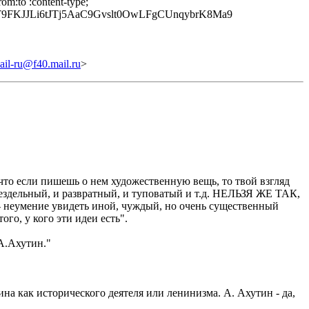
om:to :content-type;
FKJJLi6tJTj5AaC9Gvslt0OwLFgCUnqybrK8Ma9
l-ru@f40.mail.ru
>
что если пишешь о нем художественную вещь, то твой взгляд
ездельный, и развратный, и туповатый и т.д. НЕЛЬЗЯ ЖЕ ТАК,
ие увидеть иной, чуждый, но очень существенный
 у кого эти идеи есть".
А.Ахутин."
а как исторического деятеля или ленинизма. А. Ахутин - да,