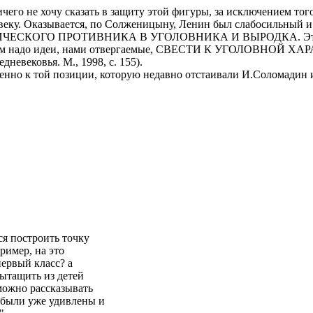
го не хочу сказать в защиту этой фигуры, за исключением того
веку. Оказывается, по Солженицыну, Ленин был слабосильный и
КОГО ПРОТИВНИКА В УГОЛОВНИКА И ВЫРОДКА. Это ведь -
 надо идеи, нами отвергаемые, СВЕСТИ К УГОЛОВНОЙ ХАРАКТ
невековья. М., 1998, с. 155).
венно к той позиции, которую недавно отстаивали И.Соломадин 
ся построить точку
ример, на это
первый класс? а
вытащить из детей
 можно рассказывать
а были уже удивлены и