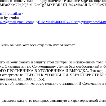
mma; h=mime-version:in-reply-to:references:date:message-id:subject:fr
MFarZhM2PgPQfuzLGorCg7 MXEBR3J7Ufn24Mb48JUNcIP/OeST9
@f40.mail.ru
>
run by ezmlm
2c9@mail.gmail.com
> <
E1MMnsN-0000Dx-00.sergeykurganov54-mai
чень бы мне хотелось отделить мух от котлет.
 не хочу сказать в защиту этой фигуры, за исключением того, 
ку. Оказывается, по Солженицыну, Ленин был слабосильный и б
ОТИВНИКА В УГОЛОВНИКА И ВЫРОДКА. Это ведь - неумен
и отвергаемые, СВЕСТИ К УГОЛОВНОЙ ХАРАКТЕРИСТИКЕ того,
вековья. М., 1998, с. 155).
нно к той позиции, которую недавно отстаивали И.Соломадин и 
рассылке какую-то позицию, связанную с характеристикой Ленин