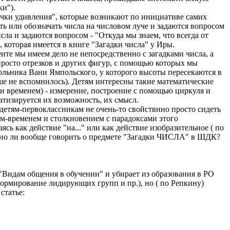
ки").
Кочки удивления", которые возникают по инициативе самих
ть или обозначать числа на числовом луче и задаются вопросом
а и задаются вопросом - "Откуда мы знаем, что всегда от
которая имеется в книге "Загадки числа" у Иры.
нте мы имеем дело не непосредственно с загадками числа, а
 просто отрезков и других фигур, с помощью которых мы
ольника Вани Ямпольского, у которого высоты пересекаются в
ше не вспомнилось). Детям интересны такие математические
и временем) - измерение, построение с помощью циркуля и
атизируется их возможность, их смысл.
 детям-первоклассникам не очень-то свойствнно просто сидеть
ом-временем и столкновением с парадоксами этого
ясь как действие "на..." или как действие изобразительное ( по
ерно ли вообще говорить о предмете "Загадки ЧИСЛА" в ШДК?
к "Видам общения в обучении" и убирает из образования в РО
формирование лидирующих групп и пр.), но ( по Репкину)
статье: