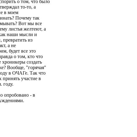
спорить о том, что было
тверждал то-то, а
не в моем
минать? Почему так
умывать? Вот мы все
ему листья желтеют, а
, как наши мысли и
, превратить из
кт, а не
им, будет все это
равда о том, кто что
е хроникеры создать
же? Вообще, "горячая"
оду в ОЧАГе. Так что
х принять участие в
 году.
ло опробовано - в
суждениями.
-