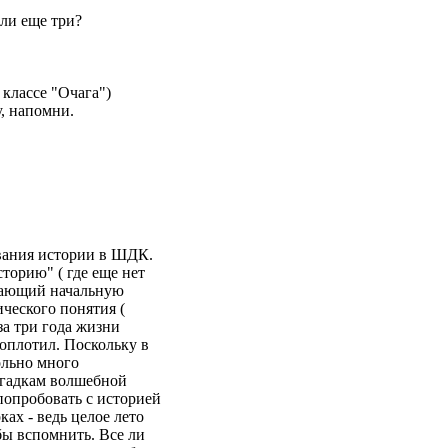
или еще три?
 классе "Очага")
у, напомни.
авания истории в ШДК.
сторию" ( где еще нет
ршающий начальную
ического понятия (
за три года жизни
воплотил. Поскольку в
ольно много
загадкам волшебной
попробовать с историей
ках - ведь целое лето
обы вспомнить. Все ли