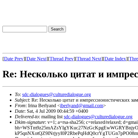
[
Date Prev
][
Date Next
][
Thread Prev
][
Thread Next
][
Date Index
][
Thre
Re: Несколько цитат и импре
To
:
sdc-dialogues@culturedialogue.org
Subject
: Re: Несколько цитат и импрессионистических за
From
: Irina Berlyand <
iberlyand@gmail.com
>
Date
: Sat, 4 Jul 2009 00:44:59 +0400
Delivered-to
: mailing list
sdc-dialogues@culturedialogue.org
Dkim-signature
: v=1; a=rsa-sha256; c=relaxed/relaxed; d=gmai
bh=WSTm9z25mAZsYIgYKuc27NzGcKpgEwWGRYBnjyO1j
kP5qnNXotQZ9lNrjyyI0P2RbePqHdQ0crYgTUGn7pPO0