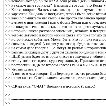
> > вспоминают одно и то же? А если разные дети начинают 
> > на самом деле год назад? Например, говорят, что Костя у
> > Костя говорит - Да нет, я так никогда не мог думать - это 
> > характере!Как дальше поступать, чтобы было легче вспо
> > важно помнить то что было, а не просто это заново прид
> > думаем о притяжении ( или о форме Земли или о том, поч
> > не опадают зелеными и т.д. - а кто-то в это время думает
> > историю нашего разговора запомнить, оставить в истории
> > чего-то летучего в исторический факт ( это пока только фа
> > историческое событие). Может быть, кто-то, пока мы спор
> > снимать на видео? А потом у нас всегда будет настоящая п
> > на самом деле говорил... А могут ли разные исторически
> > разные, спорящие друг с другом фильмы об одном и том 
> > ШДК уменя будет во втором классе в грядущем учебном г
> > если у кого есть идеи - куры еще живы))). Приглашаю все
> > построении ШДК во втором классе ОЧАГа в 2009-2010 уч.
> > Что вы думаете?
> > А вот то о чем говорит Ира Берлянд и то, что реально бы
> > пятом классе. С небольшими моими теоретическими рас
> >
> > С.Курганов, "ОЧАГ" Введение в историю (5 класс)
> >
> >
> > -------------------------------------------------------------------------------
> >