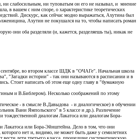
, ни слабосильным, ни туповатым он его не называл, и мнение
шла, в вашем с ним споре, о характеристике теоретических
едствий. Дискурс, как сейчас модно выражаться, Ахутина был
олженицина, Ахутин не покушался на то, чтобы написать роман
ую они оба разделяли (и, кажется, разделяешь ты), никак не
 в сентябре, во втором классе ШДК в "ОЧАГе". Начальная школа
ва", "Загадки истории" - так они называются в расписании и в
лись. Стоит написать об этом еще одну главу в "бумажную
хутиным и В.Библером). Несколько соображений по этому
етическое - в смысле В.Давыдова - и диалогическое) в обучении
ьник Вани Ямпольского" в 5 классе и др.). Различение
ки тождественной диалогам Лакатоса или диалогам Бора-
ги Лакатоса или Бора-Эйнштейна. Дело в том, что они
 которого нет и, видимо, не может быть даже у семилетних
т вести дети третьего класса, прошедшие систематическую