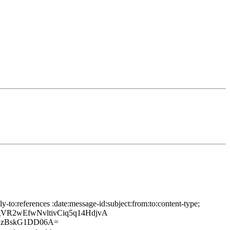
to:references :date:message-id:subject:from:to:content-type;
R2wEfwNvltivCiq5q14HdjvA
OzBskG1DD06A=