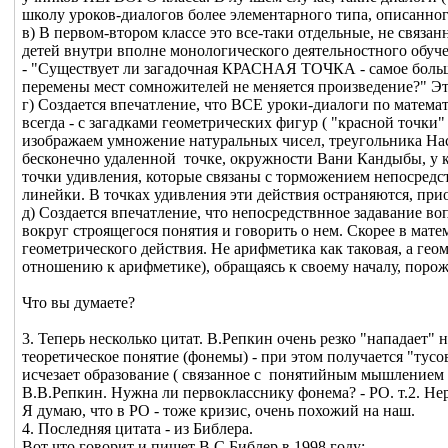
школу уроков-диалогов более элементарного типа, описанног
в) В первом-втором классе это все-таки отдельные, не связ
детей внутри вполне монологического деятельностного обуче
- "Существует ли загадочная КРАСНАЯ ТОЧКА - самое большое
перемены мест сомножителей не меняется произведение?" Эти
г) Создается впечатление, что ВСЕ уроки-диалоги по математ
всегда - с загадками геометрических фигур ( "красной точк
изображаем умножение натуральных чисел, треугольника Наст
бесконечно удаленной точке, окружности Вани Кандыбы, у ко
точки удивления, которые связаны с торможением непосредст
линейки. В точках удивления эти действия остраняются, при
д) Создается впечатление, что непосредствнное задавание во
вокруг строящегося понятия и говорить о нем. Скорее в мат
геометрического действия. Не арифметика как таковая, а геом
отношению к арифметике), обращаясь к своему началу, поро
Что вы думаете?
3. Теперь несколько цитат. В.Репкин очень резко "нападает"
теоретическое понятие (фонемы) - при этом получается "тус
исчезает образование ( связанное с понятийным мышлением -
В.В.Репкин. Нужна ли первокласснику фонема? - РО. т.2. Не
Я думаю, что в РО - тоже кризис, очень похожий на наш.
4. Последняя цитата - из Библера.
Вот что говорит и пишет В.С.Библер в 1998 году: