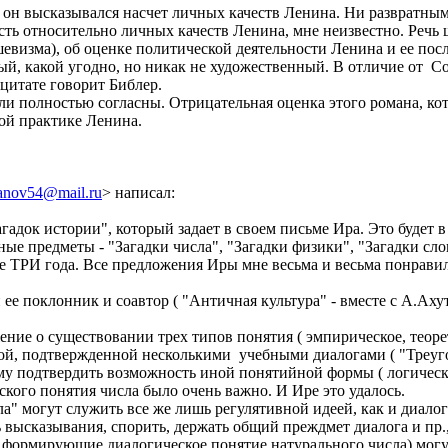
 он высказывался насчет личных качеств Ленина. Ни развратным
сть относительно личных качеств Ленина, мне неизвестно. Речь 
визма), об оценке политической деятельности Ленина и ее посл
ый, какой угодно, но никак не художественный. В отличие от С
 цитате говорит Библер.
 полностью согласны. Отрицательная оценка этого романа, котор
ой практике Ленина.
anov54@mail.ru
>
написал:
агадок истории", который задает в своем письме Ира. Это будет
ные предметы - "Загадки числа", "Загадки физики", "Загадки сло
еще ТРИ года. Все предложения Иры мне весьма и весьма понрави
й ее поклонник и соавтор ( "Античная культура" - вместе с А.А
жение о существовании трех типов понятия ( эмпирическое, теор
, подтвержденной несколькими учебными диалогами ( "Треугол
ому подтвердить возможность иной понятийной формы ( логичес
кого понятия числа было очень важно. И Ире это удалось.
сла" могут служить все же лишь регулятивной идеей, как и диало
 высказывания, спорить, держать общий преждмет диалога и пр.,
 формирующие диалогическое понятие натурального числа) могу