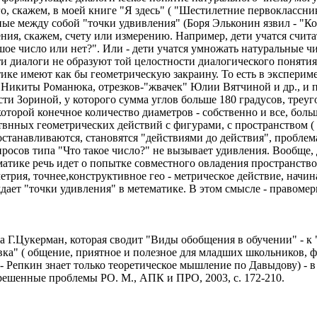
о, скажем, в моей книге "Я здесь" ( "Шестилетние первоклассни
анные между собой "точки удвивления" (Боря Эльконин язвил - "
ния, скажем, счету или измерению. Например, дети учатся счита
 число или нет?". Или - дети учатся умножать натуральные числ
 диалоги не образуют той целостности диалогического понятия, 
ике имеют как бы геометрическую закраину. То есть в экспериме
и" Никиты Романюка, отрезков-"жвачек" Юлии Вятчиной и др., и
и Зориной, у которого сумма углов больше 180 градусов, треуг
торой конечное количество диаметров - собственно и все, боль
внных геометрических действий с фигурами, с пространством ( 
останавливаются, становятся "действиями до действия", проблем
просов типа "Что такое число?" не вызывает удивления. Вообще,
ематике речь идет о попытке совместного овладения пространств
етрия, точнее,конструктивное гео - метрическое действие, начина
ждает "точки удивления" в метематике. В этом смысле - правом
 на Г.Цукерман, которая сводит "Виды обобщения в обучении" - 
овка" ( общение, приятное и полезное для младших школьников, 
 Репкин знает только теоретическое мышление по Давыдову) - в 
решенные проблемы РО. М., АПК и ПРО, 2003, с. 172-210.