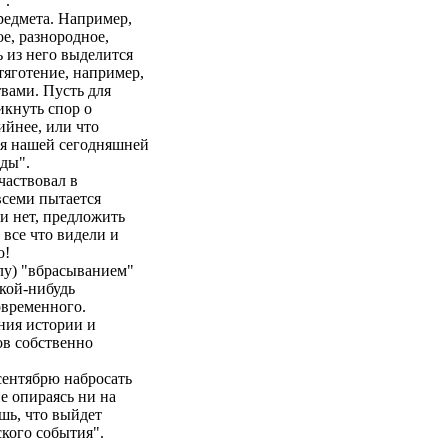
".
предмета. Например,
ое, разнородное,
ь из него выделится
тяготение, например,
вами. Пусть для
икнуть спор о
ийнее, или что
для нашей сегодняшней
оды".
частвовал в
всеми пытается
ли нет, предложить
 все что видели и
о!
олу) "вбрасыванием"
акой-нибудь
овременного.
ния истории и
ов собственно
 сентябрю набросать
не опираясь ни на
шь, что выйдет
кого события".