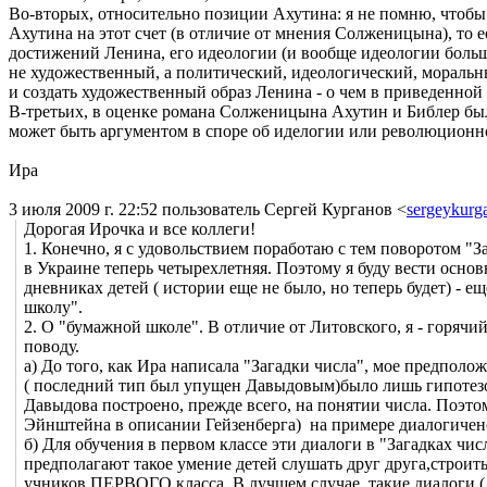
Во-вторых, относительно позиции Ахутина: я не помню, чтобы
Ахутина на этот счет (в отличие от мнения Солженицына), то е
достижений Ленина, его идеологии (и вообще идеологии больше
не художественный, а политический, идеологический, моральн
и создать художественный образ Ленина - о чем в приведенной
В-третьих, в оценке романа Солженицына Ахутин и Библер были
может быть аргументом в споре об иделогии или революционн
Ира
3 июля 2009 г. 22:52 пользователь Сергей Курганов
<
sergeykurg
Дорогая Ирочка и все коллеги!
1. Конечно, я с удовольствием поработаю с тем поворотом "З
в Украине теперь четырехлетняя. Поэтому я буду вести основ
дневниках детей ( истории еще не было, но теперь будет) - 
школу".
2. О "бумажной школе". В отличие от Литовского, я - горячи
поводу.
а) До того, как Ира написала "Загадки числа", мое предполо
( последний тип был упущен Давыдовым)было лишь гипотезой
Давыдова построено, прежде всего, на понятии числа. Поэт
Эйнштейна в описании Гейзенберга) на примере диалогиченс
б) Для обучения в первом классе эти диалоги в "Загадках чи
предполагают такое умение детей слушать друг друга,строить
учников ПЕРВОГО класса. В лучшем случае, такие диалоги (