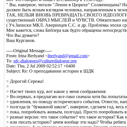
" Вы, наверное, читали "Ленин в Цюрихе" Солженицына? Ниче
должен быть ясным взглядом человека, направленным к чело
ТАК, НЕЛЬЗЯ ВНОВЬ ПРЕВРАЩАТЬ СВОЕГО ИДЕОЛОГИЧЕС
существенный ОБРАЗ МЫСЛЕЙ и ЧУВСТВ. Обязательно нам
( Уч.Записки МКЛ. Аверинцев С.С. и др. Проблемы эпохи сред
Мне кажется, слова Библера как будто обращены непосредст
Что Вы думаете?
Ваш Курганов.
-----Original Message-----
From: Irina Berlyand <
iberlyand@gmail.com
>
To:
sdc-dialogues@culturedialogue.org
Date: Thu, 2 Jul 2009 02:52:17 +0400
Subject: Re: О преподавании истории в ШДК
> Дорогой Сережа!
>
> Насчет твоих кур, вот какие у меня соображения:
> Во-первых, я предлагаю все-таки сначала хотя бы попытать
> удивления, по поводу исторического события. Отвести, нап
> полгода (в "бумажной школе", наверное, сделаем год, весь 
> пока, попробовать живьем, полгода). Просто попробовать 
> разные версии: что такое событие? что такое история? Как
> или писать историю? зачем вообще эти надо? Чтобы ребят