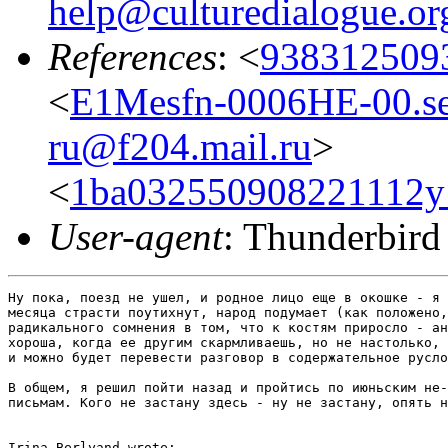
help@culturedialogue.or
References
: <
938312509
<
E1Mesfn-0006HE-00.se
ru@f204.mail.ru
>
<
1ba032550908221112y
User-agent
: Thunderbird
Ну пока, поезд не ушел, и родное лицо еще в окошке - я 
месяца страсти поутихнут, народ подумает (как положено,
радикального сомнения в том, что к костям приросло - ан
хороша, когда ее другим скармливаешь, но не настолько, 
и можно будет перевести разговор в содержательное русло
В общем, я решил пойти назад и пройтись по июньским не-
письмам. Кого не застану здесь - ну не застану, опять н
Irina Berlyand wrote:
