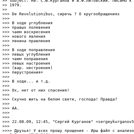
>> Subject: Re: С.Ю.Курганов и В.Ф.Литовский. ПИСЬМО к 
>> 1979.

>>

>>> De Revolutionibus, сиречь ? О кругообращениях

>>>

>>> В ходе углубления

>>> правых полевения

>>> чаем воскресения

>>> нового явления

>>> ленина правления

>>>

>>> В ходе поправления

>>> левых углубления

>>> чаем поправения

>>> левых настроения

>>> (вар. нестроения)

>>> перустроения+

>>>

>>> В ходе... и т.д.

>>>

>>> Ох, нет от них спасения!

>>>

>>> Скучно жить на белом свете, господа! Правда?

>>>

>>> АА.

>>>

>>>

>>> 22.08.09, 12:45, "Сергей Курганов" <sergeykurganov5
>>>

>>>> Друзья! У всех прошу прощения - Иры файл с анализо