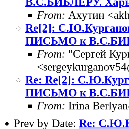
В.С.БИБЛЕРУ. Харьк
From:
Ахутин <akh
Re[2]: С.Ю.Кургано
ПИСЬМО к В.С.БИБЛ
From:
"Сергей Кур
<sergeykurganov54
Re: Re[2]: С.Ю.Кур
ПИСЬМО к В.С.БИБЛ
From:
Irina Berlya
Prev by Date:
Re: С.Ю.