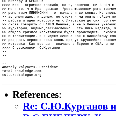
>> Библеру ОТКРЫЛСЯ!

>>>> Ире - огромное спасибо, но я, конечно, НИ В ЧЕМ с 
>> меня то, что Ира называет "революционным романтизмом
>> романтизм ЛЕНИНСКИЙ - от начала и до конца. Но вновь
>> аргументацию, я думаю, не стоит - мы опять пойдем по
>> работы и идеи которого мы с Литовским до сих пор глу
>> снова говорить о НАШЕМ Ленине, а не о Ленине учебник
>> аудитории, видимо,бессмысленно. Есть лишь надежда, ч
>> общего кризиса капитализма будет происходить неизбеж
>> интеллигенции, и к идеям Ленина как к важнейшему спо
>> двадцать первого века вновь придут крупнейшие эконом
>> историки. Как всегда - вначале в Европе и США, а пот
>>>> С уважением- С.Курганов.

>>

>>

-- 

Anatoly Volynets, President

total-knowledge.com

culturedialogue.org

References
:
Re: С.Ю.Курганов 