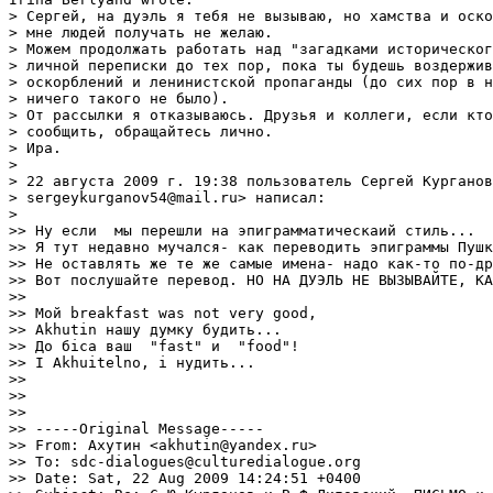
> Сергей, на дуэль я тебя не вызываю, но хамства и оско
> мне людей получать не желаю.

> Можем продолжать работать над "загадками историческог
> личной переписки до тех пор, пока ты будешь воздержив
> оскорблений и ленинистской пропаганды (до сих пор в н
> ничего такого не было).

> От рассылки я отказываюсь. Друзья и коллеги, если кто
> сообщить, обращайтесь лично.

> Ира.

> 

> 22 августа 2009 г. 19:38 пользователь Сергей Курганов
> sergeykurganov54@mail.ru> написал:

> 

>> Ну если  мы перешли на эпиграмматическаий стиль...

>> Я тут недавно мучался- как переводить эпиграммы Пушк
>> Не оставлять же те же самые имена- надо как-то по-др
>> Вот послушайте перевод. НО НА ДУЭЛЬ НЕ ВЫЗЫВАЙТЕ, КА
>>

>> Мой breakfast was not very good,

>> Akhutin нашу думку будить...

>> До бiса ваш  "fast" и  "food"!

>> I Akhuitelno, i нудить...

>>

>>

>>

>> -----Original Message-----

>> From: Ахутин <akhutin@yandex.ru>

>> To: sdc-dialogues@culturedialogue.org

>> Date: Sat, 22 Aug 2009 14:24:51 +0400
