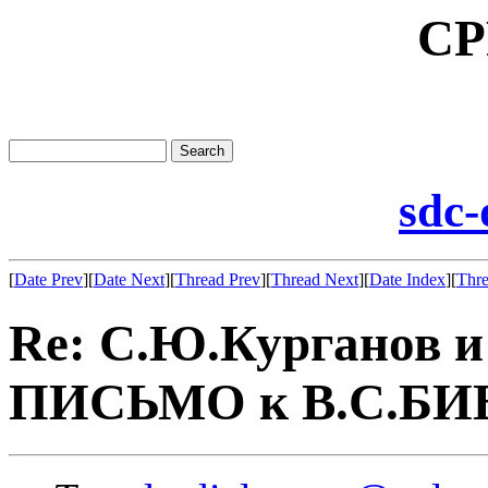
CP
sdc-
[
Date Prev
][
Date Next
][
Thread Prev
][
Thread Next
][
Date Index
][
Thre
Re: С.Ю.Курганов и
ПИСЬМО к В.С.БИБЛ