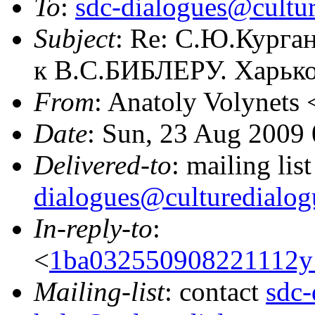
To
:
sdc-dialogues@cultur
Subject
: Re: С.Ю.Кург
к В.С.БИБЛЕРУ. Харько
From
: Anatoly Volynets 
Date
: Sun, 23 Aug 2009
Delivered-to
: mailing lis
dialogues@culturedialog
In-reply-to
:
<
1ba032550908221112y
Mailing-list
: contact
sdc-