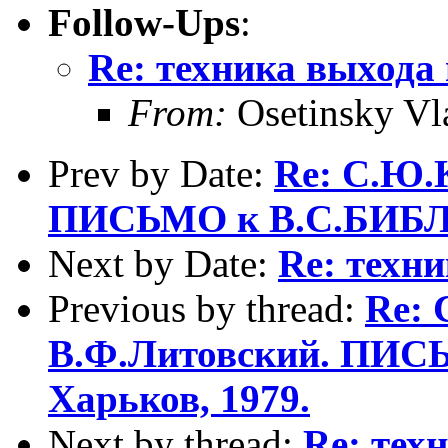
Follow-Ups
:
Re: техника выхода 
From:
Osetinsky Vl
Prev by Date:
Re: С.Ю.
ПИСЬМО к В.С.БИБЛЕ
Next by Date:
Re: техни
Previous by thread:
Re: 
В.Ф.Литовский. ПИС
Харьков, 1979.
Next by thread:
Re: тех