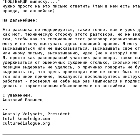
"ПОДТВЕРДИ выписку...."

нужно просто на это письмо ответить (там в нем есть эта
правда, по-английски)

На дальнейшее:

Эта рассылка не модерируется, также точно, как и урок-д
как мог, техническую сторону этого разговора, но не виж
том, чтобы как-то специально этот разговор организовыва
могу и не хочу выступать здесь полицией нравов. Я могу 
высказываться или не высказываться, высказывать свое от
или иному письму, высказыванию, идее (не к автору) или 
Я, просто как равноправный участник разговора, также пы
удерживаться от оценочных суждений столько, сколько мог
позицию выдержать не удалось, о причинах говорить не бу
выдержать то, что здесь происходит или не хочет быть эт
той или иной причине, пожалуйста воспользуйтесь инструк
работает - проверил на себе еще раз (выписался и подпис
делать с торжественным объявлением и по-английски - на 
С уважением,

Анатолий Волынец

-- 

Anatoly Volynets, President

total-knowledge.com

culturedialogue.org
