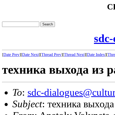
C
sdc-
[
Date Prev
][
Date Next
][
Thread Prev
][
Thread Next
][
Date Index
][
Thre
техника выхода из р
To
:
sdc-dialogues@cultur
Subject
: техника выхода