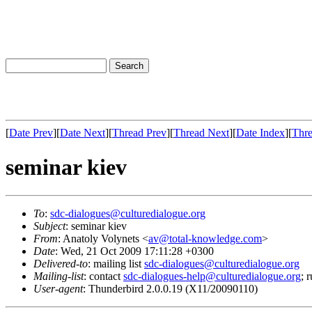
[
Date Prev
][
Date Next
][
Thread Prev
][
Thread Next
][
Date Index
][
Thre
seminar kiev
To
:
sdc-dialogues@culturedialogue.org
Subject
: seminar kiev
From
: Anatoly Volynets <
av@total-knowledge.com
>
Date
: Wed, 21 Oct 2009 17:11:28 +0300
Delivered-to
: mailing list
sdc-dialogues@culturedialogue.org
Mailing-list
: contact
sdc-dialogues-help@culturedialogue.org
; 
User-agent
: Thunderbird 2.0.0.19 (X11/20090110)