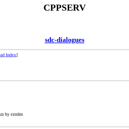
CPPSERV
sdc-dialogues
ad Index
]
run by ezmlm