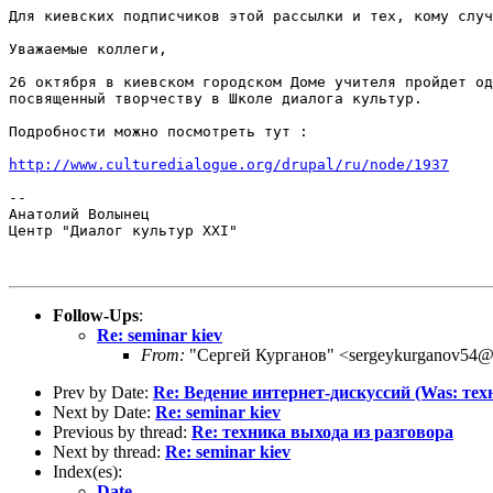
Для киевских подписчиков этой рассылки и тех, кому случ
Уважаемые коллеги,

26 октября в киевском городском Доме учителя пройдет од
посвященный творчеству в Школе диалога культур.

Подробности можно посмотреть тут :

http://www.culturedialogue.org/drupal/ru/node/1937
-- 

Анатолий Волынец

Центр "Диалог культур XXI"

Follow-Ups
:
Re: seminar kiev
From:
"Сергей Курганов" <sergeykurganov54@
Prev by Date:
Re: Ведение интернет-дискуссий (Was: техн
Next by Date:
Re: seminar kiev
Previous by thread:
Re: техника выхода из разговора
Next by thread:
Re: seminar kiev
Index(es):
Date