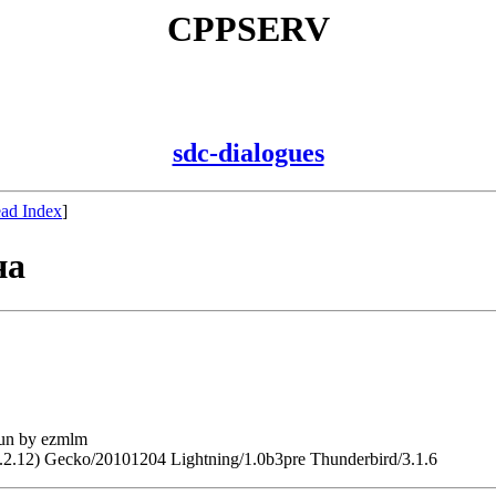
CPPSERV
sdc-dialogues
ad Index
]
на
run by ezmlm
9.2.12) Gecko/20101204 Lightning/1.0b3pre Thunderbird/3.1.6