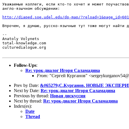
Уважаемые коллеги, если кто-то хочет и может поучаствов
англо-язычном обсуждении:

http://diaped.soe.udel.edu/dp-map/?reload=1&page_id=601
Впрочем, я думаю, русско-язычные тут тоже могут найти д
-- 

Anatoly Volynets

total-knowledge.com

culturedialogue.org

Follow-Ups
:
Re: урок-диалог Игоря Саламадина
From:
"Сергей Курганов" <sergeykurganov54@
Prev by Date:
&#65279;С.Курганов. НОВЫЕ ЭКСПЕРИМЕ
Next by Date:
Re: урок-диалог Игоря Саламадина
Previous by thread:
Новая дискуссия
Next by thread:
Re: урок-диалог Игоря Саламадина
Index(es):
Date
Thread