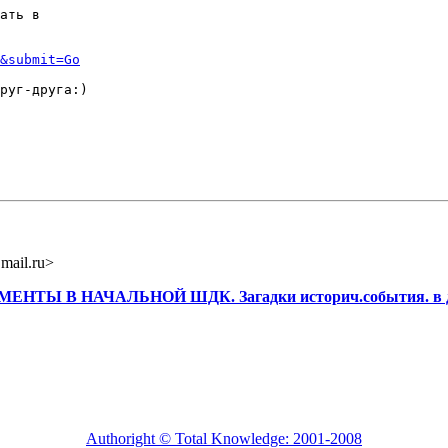
ать в

&submit=Go
руг-друга:)

mail.ru>
НТЫ В НАЧАЛЬНОЙ ШДК. Загадки историч.события. в дву
Authoright © Total Knowledge: 2001-2008