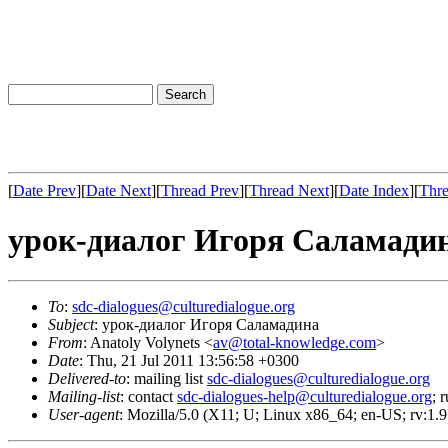
[
Date Prev
][
Date Next
][
Thread Prev
][
Thread Next
][
Date Index
][
Thre
урок-диалог Игоря Саламади
To
:
sdc-dialogues@culturedialogue.org
Subject
: урок-диалог Игоря Саламадина
From
: Anatoly Volynets <
av@total-knowledge.com
>
Date
: Thu, 21 Jul 2011 13:56:58 +0300
Delivered-to
: mailing list
sdc-dialogues@culturedialogue.org
Mailing-list
: contact
sdc-dialogues-help@culturedialogue.org
; 
User-agent
: Mozilla/5.0 (X11; U; Linux x86_64; en-US; rv:1.