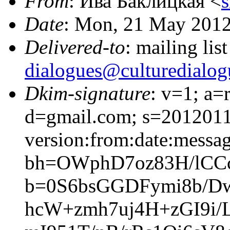
From
: Ива Баклицкая <
Date
: Mon, 21 May 2012
Delivered-to
: mailing lis
dialogues@culturedialog
Dkim-signature
: v=1; a=
d=gmail.com; s=201201
version:from:date:message
bh=OWphD7oz83H/lCC
b=0S6bsGGDFymi8b/D
hcW+zmh7uj4H+zGI9i