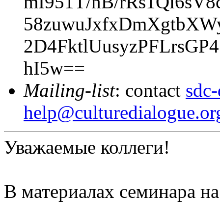
mI951T/nB/rRs1Qi6s
58zuwuJxfxDmXgtbXW
2D4FktlUusyzPFLrsG
hI5w==
Mailing-list
: contact
sdc-
help@culturedialogue.or
Уважаемые коллеги!
В материалах семинара на