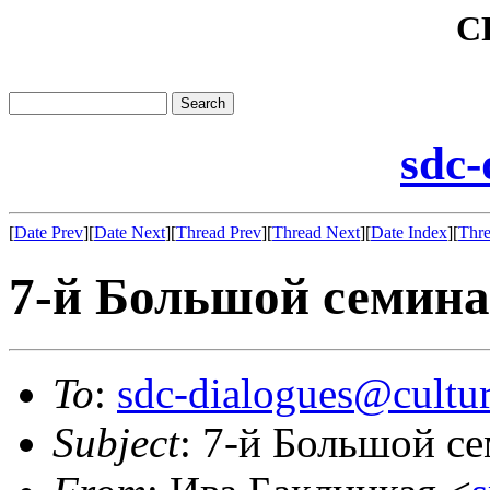
C
sdc-
[
Date Prev
][
Date Next
][
Thread Prev
][
Thread Next
][
Date Index
][
Thre
7-й Большой семина
To
:
sdc-dialogues@cultur
Subject
: 7-й Большой с