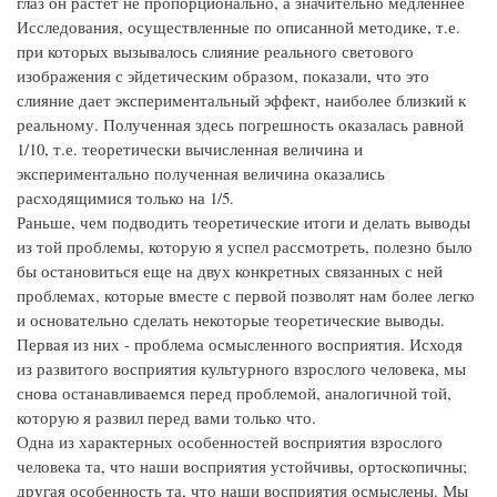
глаз он растет не пропорционально, а значительно медленнее
Исследования, осуществленные по описанной методике, т.е.
при которых вызывалось слияние реального светового
изображения с эйдетическим образом, показали, что это
слияние дает экспериментальный эффект, наиболее близкий к
реальному. Полученная здесь погрешность оказалась равной
1/10, т.е. теоретически вычисленная величина и
экспериментально полученная величина оказались
расходящимися только на 1/5.
Раньше, чем подводить теоретические итоги и делать выводы
из той проблемы, которую я успел рассмотреть, полезно было
бы остановиться еще на двух конкретных связанных с ней
проблемах, которые вместе с первой позволят нам более легко
и основательно сделать некоторые теоретические выводы.
Первая из них - проблема осмысленного восприятия. Исходя
из развитого восприятия культурного взрослого человека, мы
снова останавливаемся перед проблемой, аналогичной той,
которую я развил перед вами только что.
Одна из характерных особенностей восприятия взрослого
человека та, что наши восприятия устойчивы, ортоскопичны;
другая особенность та, что наши восприятия осмыслены. Мы