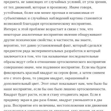
предмета, не зависящих от случайных условий, от угла зрения,
от тех движений, которые я произвожу. Иначе говоря,
устойчивая, более или менее прочная и независимая от
субъективных и случайных наблюдений картина становится
возможной благодаря ортоскопическому восприятию.
Интерес к этой проблеме возрастает в связи с тем, что
некоторые аналогичные восприятию явления обнаруживают
другие психические свойства; в частности, вы знаете,
вероятно, тот давно установленный факт, который сделался
предметом ряда экспериментальных разработок и который
заключается в том, что так называемые последовательные
образы ведут себя в отношении ортоскопического восприятия
совершенно иначе, чем подлинное восприятие. Если мы будем
фиксировать красный квадрат на сером фоне, а затем снимем
его с этого фона, то увидим квадрат, окрашенный в
дополнительный цвет. Этот опыт показывает нам, чем было бы
наше восприятие, если бы оно было лишено ортоскопичности.
Квадрат будет расти, если я стану отодвигать экран. Если я
придвину экран в два раза ближе, квадрат уменьшится в два
раза. Восприятие его величины, местоположения или движения
оказывается в зависимости от движения, угла зрения, от всех