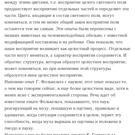
между этими цветами, т.е. восприятие целого светового поля
предшествует восприятию отдельных частей и определяет эти
части. Цвета, входящие в состав светового поля, могут
изменяться, и тем не менее общий закон восприятия поля
останется тем же самым. Эти опыты были перенесены с
низших животных на человекоподобных обезьян, с известной
модификацией поставлены и на ребенке. Они показали, что
наше восприятие возникает как целостный процесс. Отдельные
части могут меняться, а характер восприятия сохраняется. И
обратно: структура, которая образует целостное восприятие,
может изменяться, но при изменении этой структуры
образуется иное целостное восприятие.
Напомню опыт Г. Фолькельта с пауком; этот опыт показал то,
о чем мы говорим сейчас, в еще более целостном виде, хотя и
менее ясно с экспериментальной стороны. Речь идет об
известном опыте Фолькельта, показавшего, что паук,
реагирующий на муху, попавшую в паутину, правильно и
адекватно, когда ситуация сохраняется в целом, теряет эту
способность, когда муха вырвана из паутины и положена в
гнездо к пауку.
Напомню один из более поздних опытов К. Готтшальда,