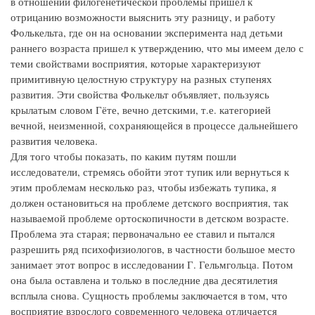
в отношении филогенетической проблемы пришел к
отрицанию возможности выяснить эту разницу, и работу
Фолькельта, где он на основании эксперимента над детьми
раннего возраста пришел к утверждению, что мы имеем дело с
теми свойствами восприятия, которые характеризуют
примитивную целостную структуру на разных ступенях
развития. Эти свойства Фолькельт объявляет, пользуясь
крылатым словом Гёте, вечно детскими, т.е. категорией
вечной, неизменной, сохраняющейся в процессе дальнейшего
развития человека.
Для того чтобы показать, по каким путям пошли
исследователи, стремясь обойти этот тупик или вернуться к
этим проблемам несколько раз, чтобы избежать тупика, я
должен остановиться на проблеме детского восприятия, так
называемой проблеме ортоскопичности в детском возрасте.
Проблема эта старая; первоначально ее ставил и пытался
разрешить ряд психофизиологов, в частности большое место
занимает этот вопрос в исследовании Г. Гельмгольца. Потом
она была оставлена и только в последние два десятилетия
всплыла снова. Сущность проблемы заключается в том, что
восприятие взрослого современного человека отличается