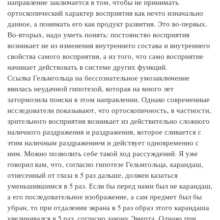
направление заключается в том, чтобы не принимать
ортоскопический характер восприятия как нечто изначально
данное, а понимать его как продукт развития. Это во-первых.
Во-вторых, надо уметь понять: постоянство восприятия
возникает не из изменения внутреннего состава и внутреннего
свойства самого восприятия, а из того, что само восприятие
начинает действовать в системе других функций.
Ссылка Гельмгольца на бессознательное умозаключение
явилась неудачной гипотезой, которая на много лет
затормозила поиски в этом направлении. Однако современные
исследователи показывают, что ортоскопичность, в частности,
зрительного восприятия возникает из действительно сложного
наличного раздражения и раздражения, которое сливается с
этим наличным раздражением и действует одновременно с
ним. Можно позволить себе такой ход рассуждений. Я уже
говорил вам, что, согласно гипотезе Гельмгольца, карандаш,
отнесенный от глаза в 5 раз дальше, должен казаться
уменьшившимся в 5 раз. Если бы перед нами был не карандаш,
а его последовательное изображение, а сам предмет был бы
убран, то при отдалении экрана в 5 раз образ этого карандаша
увеличивался в 5 раз, согласно закону Эмерта. Однако при