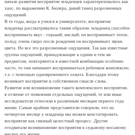
начале развития восприятие младенцев характеризовалось как
хаос, по выражению К. Бюлера, дикий танец разрозненных
ощущений.
В те годы, когда я учился в университете, восприятие
младенца рассматривалось таким образом: младенец способен
воспринимать вкус - горький, кислый; он воспринимает тепло,
холод; очень скоро после рождения он воспринимает звуки,
цвета. Но все это разрозненные ощущения. Так как известные
группы ощущений, принадлежащие к одним и тем же
предметам, повторяются в известной комбинации особенно
часто, то они начинают восприниматься ребенком комплексно,
т.е. с помощью одновременного охвата. Благодаря этому
возникает восприятие в собственном смысле слова.
Развитие или возникновение такого комплексного восприятия,
в отличие от появления отдельных ощущений, те или иные
исследователи относили к различным месяцам первого года
жизни. Самые крайние представители говорили, что на
четвертом месяце у младенца мы можем констатировать
восприятие как связный целостный процесс. Другие
отодвигали возникновение восприятия к седьмому-восьмому
месяцу его жизни.