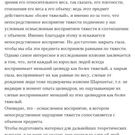
зрения его относительного веса, так сказать, его плотности,
отношения его веса к его объему: ведь этот предмет
действительно «более тяжелый», и именно из-за того, что
непосредственное восприятие тяжести подменено у нас
условным осмысленным восприятием тяжести в соотношении
с объемом. Именно благодаря этому и искажается
непосредственное восприятие. Но достаточно закрыть глаза,
чтобы мы оба эти предмета восприняли равными по тяжести.
Однако самое интересное в исследовании иллюзии заключается
в том, что, хотя каждый из взрослых людей всегда
воспринимает меньший цилиндр как более тяжелый, а закрыв
глаза, воспринимает их как равные по весу, слепые от
рождения люди тоже подвержены иллюзии Шарпантье, т.е. не
видящие в момент опыта цилиндров, но ощупывающие их
слепые воспринимают меньший из этих цилиндров как более
тяжелый.
Очевидно, это - осмысленное восприятие, в котором
непосредственное ощущение тяжести сопоставляется с
объемом предмета.
Чтобы подготовить материал для дальнейших теоретических
выводов, я не могу не сказать еще несколько слов об этой