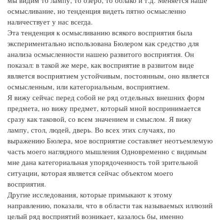
мы видим то лампу, то озеро, то облако и т.д. Меняется наше
осмысливание, но тенденция видеть пятно осмысленно
наличествует у нас всегда.
Эта тенденция к осмысливанию всякого восприятия была
экспериментально использована Бюлером как средство для
анализа осмысленности нашею развитого восприятия. Он
показал: в такой же мере, как восприятие в развитом виде
является восприятием устойчивым, постоянным, оно является
осмысленным, или категориальным, восприятием.
Я вижу сейчас перед собой не ряд отдельных внешних форм
предмета, но вижу предмет, который мной воспринимается
сразу как таковой, со всем значением и смыслом. Я вижу
лампу, стол, людей, дверь. Во всех этих случаях, по
выражению Бюлера, мое восприятие составляет неотъемлемую
часть моего наглядного мышления Одновременно с видимым
мне дана категориальная упорядоченность той зрительной
ситуации, которая является сейчас объектом моего
восприятия.
Другие исследования, которые примыкают к этому
направлению, показали, что в области так называемых иллюзий
целый ряд восприятий возникает, казалось бы, именно