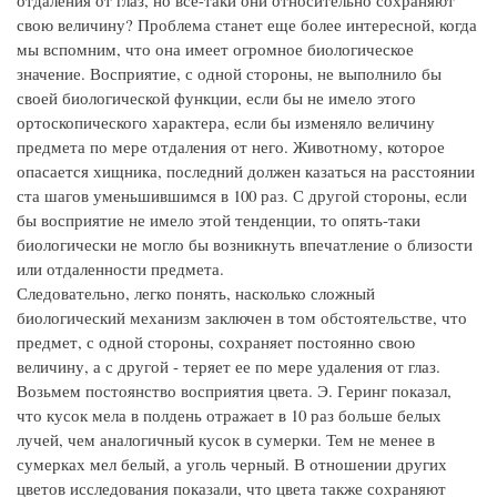
отдаления от глаз, но все-таки они относительно сохраняют
свою величину? Проблема станет еще более интересной, когда
мы вспомним, что она имеет огромное биологическое
значение. Восприятие, с одной стороны, не выполнило бы
своей биологической функции, если бы не имело этого
ортоскопического характера, если бы изменяло величину
предмета по мере отдаления от него. Животному, которое
опасается хищника, последний должен казаться на расстоянии
ста шагов уменьшившимся в 100 раз. С другой стороны, если
бы восприятие не имело этой тенденции, то опять-таки
биологически не могло бы возникнуть впечатление о близости
или отдаленности предмета.
Следовательно, легко понять, насколько сложный
биологический механизм заключен в том обстоятельстве, что
предмет, с одной стороны, сохраняет постоянно свою
величину, а с другой - теряет ее по мере удаления от глаз.
Возьмем постоянство восприятия цвета. Э. Геринг показал,
что кусок мела в полдень отражает в 10 раз больше белых
лучей, чем аналогичный кусок в сумерки. Тем не менее в
сумерках мел белый, а уголь черный. В отношении других
цветов исследования показали, что цвета также сохраняют