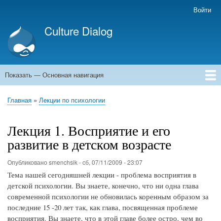
Перейти
Войти
Меню
к
учётной
Culture Dialog
основному
записи
содержанию
пользователя
Показать — Основная навигация
Основная
навигация
Главная
Книги
Авторы
Kомментарии
Архивы емейлов
Форумы
Главная
Лекции по психологии
Строка
навигации
Лекция 1. Восприятие и его
развитие в детском возрасте
Опубликовано
smenchsik
-
сб, 07/11/2009 - 23:07
Тема нашей сегодняшней лекции - проблема восприятия в
детской психологии. Вы знаете, конечно, что ни одна глава
современной психологии не обновилась коренным образом за
последние 15 -20 лет так, как глава, посвященная проблеме
восприятия. Вы знаете, что в этой главе более остро, чем во