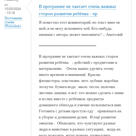
пт,
В программе не хватает очень важных
10/25/2024
- 13:16
сторон развития ребёнка - пр
Постоянная
ссылка
Я поместил этот комментарий, но текст явно не
(Permalink)
мой, и не могу вспомнить чей. Кто-нибудь,
начиная с автора, может напомнить? -- Анатолий
===========================
В программе не хватает очень важных сторон
развития ребёнка - действий с предметами и
материалами; Очень важно уделять этому
много времени и внимания| Краски.
фломастеры. пластилин. лего. кубики. коробки.
лоскуты. бумага.вода . мыло. песок. палочки.
листики. шишки. и всё. что можно сделать с ними
и из них вместе с ребёнком. предметы
домашнего обихода и умение пользоваться ими.
Готовить с детьми простую еду . привлекать их
к уборке и домашним делам. И ещё развитие
эмпатии . Объяснять. что чувствуют разные
люди и животные в разных ситуациях. когда их
надо пожалеть. когда помочь. развеселить.