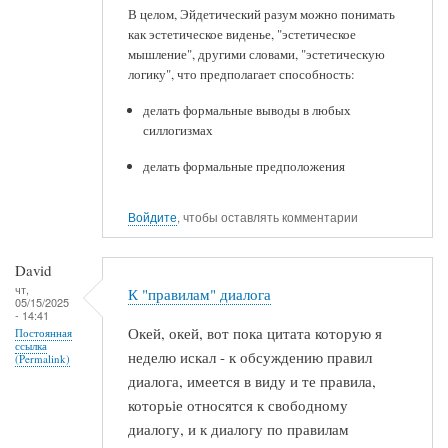
В целом, Эйдетический разум можно понимать
как эстетическое виденье, "эстетическое
мышление", другими словами, "эстетическую
логику", что предполагает способность:
делать формальные выводы в любых
силлогизмах
делать формальные предположения
Войдите
, чтобы оставлять комментарии
David
чт,
К "правилам" диалога
05/15/2025
- 14:41
Окей, окей, вот пока цитата которую я
Постоянная
ссылка
неделю искал - к обсуждению правил
(Permalink)
диалога, имеется в виду и те правила,
которьіе относятся к свободному
диалогу, и к диалогу по правилам