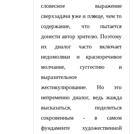
словесное выражение 
сверхзадачи 
у
же и пл
о
ще, чем то 
содержание, что пытается 
донести автор зрителю. Поэтому 
их диалог часто включает 
недомолвки и красноречивое 
молчание, суггестию и 
выразительное 
жестикулирование. Но это 
непременно диалог, ведь жажда 
высказаться, поделиться 
сокровенным - в самом 
фундаменте художественной 