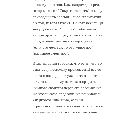
некоему понятию. Как, например, к реи,
которая гласит "Сократ - человек", я могу
присоединить "бельій", либо "грамматик",
а к той, которая гласит "Сократ бежит", [я
могу добавить] "хорошо", либо какое-
нибудь другое подходящее к этому слову
определение, или же к утверждению
"если это человек, то это животное" -
"разумное смертное".
Итак, когда ми говорим, что речь [что-то
означает], поскольку произнесеньі все ее
части и впереди нее уже совсем ничего
нет, то мьі ничему не можем придать
никакого свойства через его обозначение.
Но чтоби само предложение понималось
как [что-то] значащее, если мьі
стремимся приписать какое-то свойство в
нем чему-либо иному, то скорее душе