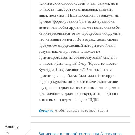
психических способностей и тип разума, но и
личность - как субъект отношения, видения
мира, поступка... Наша школа не претендует на
прямое "формирование", и в то же время она
менее, чем любая другая, может позволить себе
не интересоваться этим процессом или думать,
что не влияет на него. Во-вторых, делая своим
предметом определенный исторический тип
разума, школа при этом не может не
ориентироваться на сответствующий ему тип
личности (см., напр., Библер "Нравственность.
Культура. Современность"). Что значит эта
ориентация - проблема (или задача), которую
надо продумать, но так или иначе становление
внутреннего диалога этих типов в итоге должно
дать личность диалогическую, и это - одно из
ключевых определений цели ШДК.
Войдите
, чтобы оставлять комментарии
Anatoly
пн,
Зарисовка о способностях для Античного