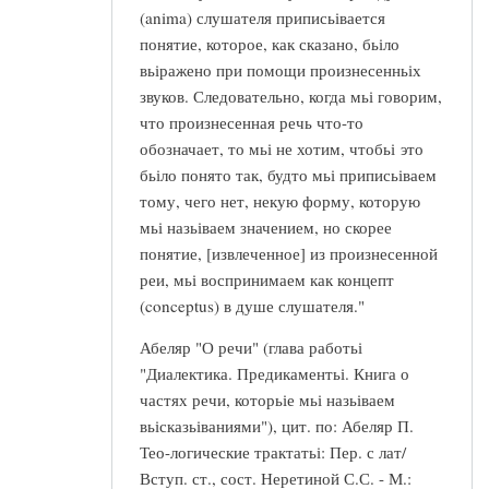
(anima) слушателя приписьівается
понятие, которое, как сказано, бьіло
вьіражено при помощи произнесенньіх
звуков. Следовательно, когда мьі говорим,
что произнесенная речь что-то
обозначает, то мьі не хотим, чтобьі это
бьіло понято так, будто мьі приписьіваем
тому, чего нет, некую форму, которую
мьі назьіваем значением, но скорее
понятие, [извлеченное] из произнесенной
реи, мьі воспринимаем как концепт
(conceptus) в душе слушателя."
Абеляр "О речи" (глава работьі
"Диалектика. Предикаментьі. Книга о
частях речи, которьіе мьі назьіваем
вьісказьіваниями"), цит. по: Абеляр П.
Тео-логические трактатьі: Пер. с лат/
Вступ. ст., сост. Неретиной С.С. - М.: