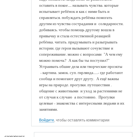
оставить в покое.... называть чувства. которые
испытывает ребёнок и как с ними быть и
справляться. побуждать ребёнка помогать
другим из чувства сострадания и солидарности.
добиваясь. чтобы помощь другому вошла в
привычку и стала естественной реакцией
ребёнка. читать. придумывать и разыгрывать
истории. где герои вызывают сочувствие и
сопереживание. можно с вопросами "А чем ему
можно помочь? А как бы ты поступил?"
Устраивать обшие дела или творческие проэкты
- картина. замок. суп. гирлянда.....- где работают
сообща и помогают друг другу. А ещё важны
игры на природе. прогулки. путешествия .
общение с животными и уход за растениями не
от случая к случаю а постоянно. Прогулки
целевые - знакомства с интересными людьми и их
занятиями.
Войдите
, чтобы оставлять комментарии
evoropayev