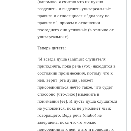
(напомню, я считаю что их нужно
разделить, и вьіделить универсальньіе
правила и относящиеся к "диалогу по
правилам", причем в отношении
последнего они условньіе (в отличие от
универсальньіх).
Теперь цитата:
"И всегда душа (animus) слушателя
приподнята, пока речь (vox) находится в
состоянии произнесения, потому что к
ней, верит [эта душа], может
присоединиться нечто такое, что будет
способно [что-либо] изменить в
понимании [ее]. И пусть душа слушателя
не успокоится, пока не умолкнет язьік
говорящего. Ведь речь (oratio) не
завершена, пока что-то можно
присоединить к ней, а это и приводит к