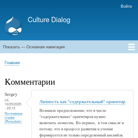
Перейти
Войти
Меню
к
учётной
Culture Dialog
основному
записи
содержанию
пользователя
Показать — Основная навигация
Основная
навигация
Главная
Книги
Авторы
Kомментарии
Архивы емейлов
Форумы
Главная
Строка
навигации
Kомментарии
Sergey
сб,
Личность как "содержательный" ориентир
10/25/2025
- 23:13
Возникло предположение, что в число
Постоянная
"содержательных" ориентиров нужно
ссылка
(Permalink)
включить
личность.
Во-первых, в том смысле и
потому, что в процессе развития и учения
формируется не только определенный ансамбль