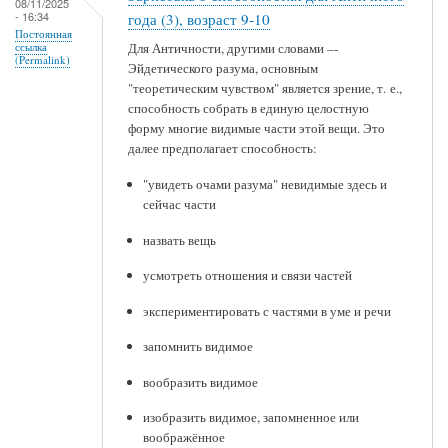
08/11/2025
- 16:34
года (3), возраст 9-10
Постоянная
ссылка
Для Античности, другими словами –-
(Permalink)
Эйдетического разума, основным
"теоретическим чувством" является зрение, т. е.,
способность собрать в единую целостную
форму многие видимые части этой вещи. Это
далее предполагает способность:
"увидеть очами разума" невидимые здесь и
сейчас части
назвать вещь
усмотреть отношения и связи частей
экспериментировать с частями в уме и речи
запомнить видимое
вообразить видимое
изобразить видимое, запомненное или
воображённое