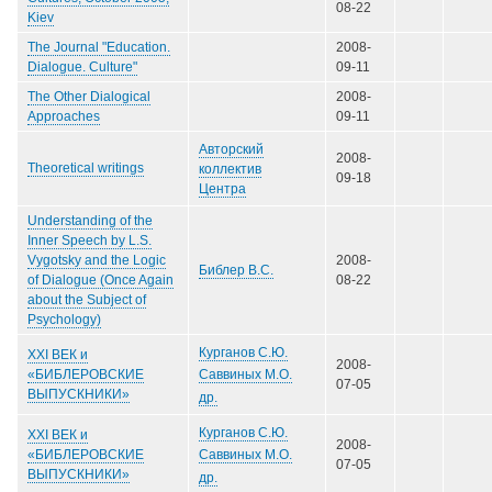
08-22
Kiev
The Journal "Education.
2008-
Dialogue. Culture"
09-11
The Other Dialogical
2008-
Approaches
09-11
Авторский
2008-
Theoretical writings
коллектив
09-18
Центра
Understanding of the
Inner Speech by L.S.
Vygotsky and the Logic
2008-
Библер В.С.
of Dialogue (Once Again
08-22
about the Subject of
Psychology)
Курганов С.Ю.
XXI ВЕК и
2008-
Саввиных М.О.
«БИБЛЕРОВСКИЕ
07-05
ВЫПУСКНИКИ»
др.
Курганов С.Ю.
XXI ВЕК и
2008-
Саввиных М.О.
«БИБЛЕРОВСКИЕ
07-05
ВЫПУСКНИКИ»
др.