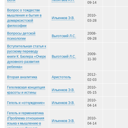
Воля
09-14
Вопрос о тождестве
мышления и бытия в
2010-
Ильенков Э.В.
домарксистской
03-28
философии
Вопросы детской
2008-
Выготский Л.С.
психологии
09-28
Вступительная статья к
русскому переводу
2009-
Выготский Л.С.
книги К. Бюлера «Очерк
11-30
духовного развития
ребенка»
2012-
Аристотель
Вторая аналитика
02-03
Гегелевская концепция
2010-
Ильенков Э.В.
красоты и истины
05-15
2010-
Ильенков Э.В.
Гегель и «отчуждение»
04-14
Гегель и герменевтика
(Проблема отношения
2010-
Ильенков Э.В.
языка к мышлению в
04-14