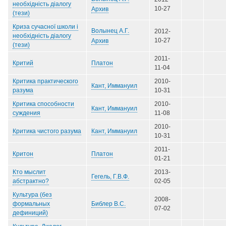
необхідність діалогу
10-27
Архив
(тези)
Криза сучасної школи і
Волынец А.Г.
2012-
необхідність діалогу
10-27
Архив
(тези)
2011-
Платон
Критий
11-04
Критика практического
2010-
Кант, Иммануил
разума
10-31
Критика способности
2010-
Кант, Иммануил
суждения
11-08
2010-
Кант, Иммануил
Критика чистого разума
10-31
2011-
Платон
Критон
01-21
Кто мыслит
2013-
Гегель, Г.В.Ф.
абстрактно?
02-05
Культура (без
2008-
Библер В.С.
формальных
07-02
дефиниций)