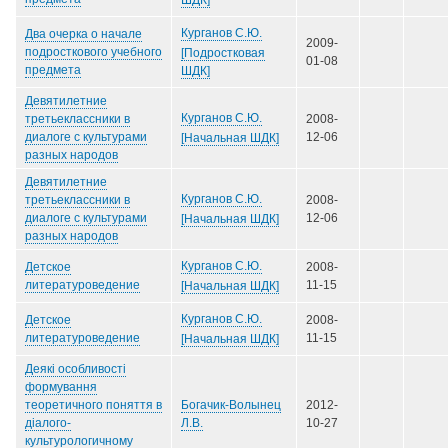
ШДК]
Курганов С.Ю.
Два очерка о начале
2009-
подросткового учебного
[Подростковая
01-08
предмета
ШДК]
Девятилетние
Курганов С.Ю.
третьеклассники в
2008-
диалоге с культурами
12-06
[Начальная ШДК]
разных народов
Девятилетние
Курганов С.Ю.
третьеклассники в
2008-
диалоге с культурами
12-06
[Начальная ШДК]
разных народов
Курганов С.Ю.
Детское
2008-
литературоведение
11-15
[Начальная ШДК]
Курганов С.Ю.
Детское
2008-
литературоведение
11-15
[Начальная ШДК]
Деякі особливості
формування
Богачик-Волынец
теоретичного поняття в
2012-
Л.В.
діалого-
10-27
культурологичному