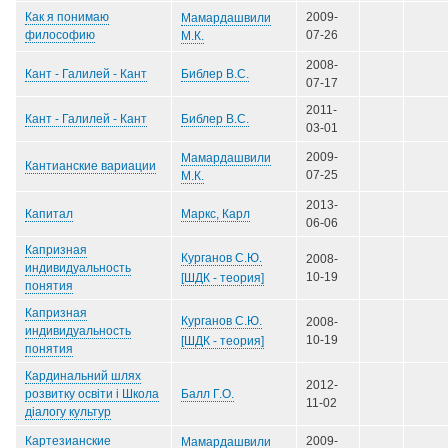
Как я понимаю
2009-
Мамардашвили
философию
07-26
М.К.
2008-
Библер В.С.
Кант - Галилей - Кант
07-17
2011-
Библер В.С.
Кант - Галилей - Кант
03-01
2009-
Мамардашвили
Кантианские вариации
07-25
М.К.
2013-
Маркс, Карл
Капитал
06-06
Капризная
Курганов С.Ю.
2008-
индивидуальность
10-19
[ШДК - теория]
понятия
Капризная
Курганов С.Ю.
2008-
индивидуальность
10-19
[ШДК - теория]
понятия
Кардинальний шлях
2012-
Балл Г.О.
розвитку освіти і Школа
11-02
діалогу культур
Картезианские
2009-
Мамардашвили