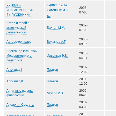
Курганов С.Ю.
XXI ВЕК и
2008-
Саввиных М.О.
«БИБЛЕРОВСКИЕ
07-05
ВЫПУСКНИКИ»
др.
Автор и герой в
2009-
Бахтин М.М.
эстетической
07-08
деятельности
2008-
Волынец А.Г.
Авторское право
09-16
Александр Иванович
2010-
Ильенков Э.В.
Мещеряков и его
04-14
педагогика
2011-
Платон
Алкивиад I
12-02
2011-
Платон
Алкивиад II
12-02
Античные начала
2009-
Ахутин А.В.
философии
06-26
2011-
Платон
Апология Сократа
03-09
2013-