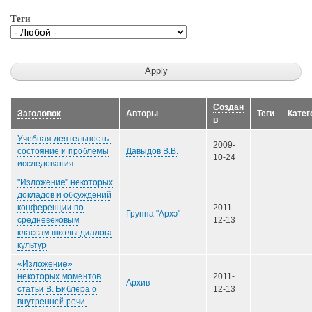
Теги
Создан
Заголовок
Авторы
Теги
Катег
в
Учебная деятельность:
2009-
Давыдов В.В.
состояние и проблемы
10-24
исследования
"Изложение" некоторых
докладов и обсуждений
конференции по
2011-
Группа "Архэ"
средневековым
12-13
классам школы диалога
культур
«Изложение»
некоторых моментов
2011-
Архив
статьи В. Библера о
12-13
внутренней речи.