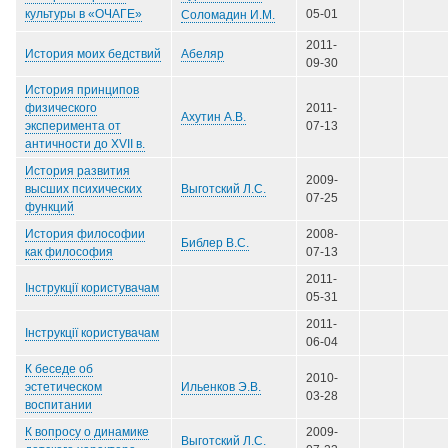
культуры в «ОЧАГЕ»
05-01
Соломадин И.М.
2011-
Абеляр
История моих бедствий
09-30
История принципов
физического
2011-
Ахутин А.В.
эксперимента от
07-13
античности до XVII в.
История развития
2009-
Выготский Л.С.
высших психических
07-25
функций
История философии
2008-
Библер В.С.
как философия
07-13
2011-
Інструкції користувачам
05-31
2011-
Інструкції користувачам
06-04
К беседе об
2010-
Ильенков Э.В.
эстетическом
03-28
воспитании
К вопросу о динамике
2009-
Выготский Л.С.