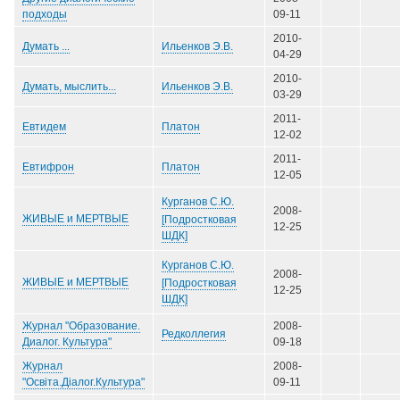
подходы
09-11
2010-
Ильенков Э.В.
Думать ...
04-29
2010-
Ильенков Э.В.
Думать, мыслить...
03-29
2011-
Платон
Евтидем
12-02
2011-
Платон
Евтифрон
12-05
Курганов С.Ю.
2008-
ЖИВЫЕ и МЕРТВЫЕ
[Подростковая
12-25
ШДК]
Курганов С.Ю.
2008-
ЖИВЫЕ и МЕРТВЫЕ
[Подростковая
12-25
ШДК]
Журнал "Образование.
2008-
Редколлегия
Диалог. Культура"
09-18
Журнал
2008-
"Освіта.Діалог.Культура"
09-11