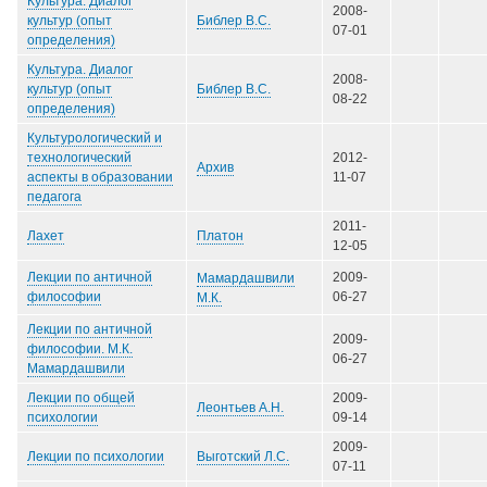
Культура. Диалог
2008-
Библер В.С.
культур (опыт
07-01
определения)
Культура. Диалог
2008-
Библер В.С.
культур (опыт
08-22
определения)
Культурологический и
технологический
2012-
Архив
аспекты в образовании
11-07
педагога
2011-
Платон
Лахет
12-05
Лекции по античной
2009-
Мамардашвили
философии
06-27
М.К.
Лекции по античной
2009-
философии. М.К.
06-27
Мамардашвили
Лекции по общей
2009-
Леонтьев А.Н.
психологии
09-14
2009-
Выготский Л.С.
Лекции по психологии
07-11