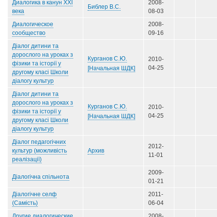
Диалогика в канун XXI
2008-
Библер В.С.
века
08-03
Диалогическое
2008-
сообщество
09-16
Діалог дитини та
дорослого на уроках з
Курганов С.Ю.
2010-
фiзики та iсторiї у
04-25
[Начальная ШДК]
другому класі Школи
діалогу культур
Діалог дитини та
дорослого на уроках з
Курганов С.Ю.
2010-
фiзики та iсторiї у
04-25
[Начальная ШДК]
другому класі Школи
діалогу культур
Діалог педагогічних
2012-
Архив
культур (можливість
11-01
реалізації)
2009-
Діалогічна спільнота
01-21
Діалогічне селф
2011-
(Самість)
06-04
Другие диалогические
2008-