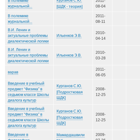
Курганов С.Ю.
В полемике
2011-
журнальной...
08-04
[ШДК - теория]
В полемике
2011-
журнальной...
08-11
В.И. Ленин и
2010-
Ильенков Э.В.
актуальные проблемы
04-14
диалектической логики
В.И. Ленин и
2010-
Ильенков Э.В.
актуальные проблемы
03-28
диалектической логики
2011-
варав
06-05
Введение в учебный
Курганов С.Ю.
предмет “Физика” в
2008-
[Подростковая
седьмом классе Школы
12-25
ШДК]
диалога культур
Введение в учебный
Курганов С.Ю.
предмет “Физика” в
2008-
[Подростковая
седьмом классе Школы
12-25
ШДК]
диалога культур
Введение в
2009-
Мамардашвили