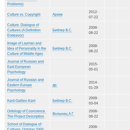
Problems)
2012-
Архив
Culture vs. Copyright
07-22
Culture. Dialogue of
2008-
Библер В.С.
Cultures (A Definition
08-22
Endeavor)
Image of Layman and
2008-
Библер В.С.
Idea of Personality in the
08-22
Culture of Middle Ages
Journal of Russian and
2015-
East European
05-01
Psychology
Journal of Russian and
2014-
др.
Eastern Europe
01-29
Psychology
2009-
Библер В.С.
Kant-Galileo-Kant
03-04
Ontology of Cosncience.
2008-
Волынец А.Г.
The Project Description
08-22
School of Dialogue of
2008-
Cultures, October 2005,