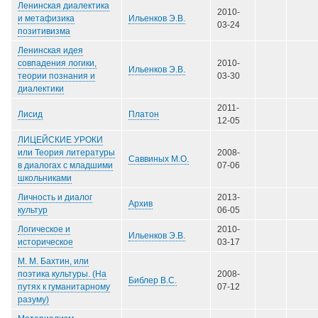
Ленинская диалектика
2010-
Ильенков Э.В.
и метафизика
03-24
позитивизма
Ленинская идея
совпадения логики,
2010-
Ильенков Э.В.
теории познания и
03-30
диалектики
2011-
Платон
Лисид
12-05
ЛИЦЕЙСКИЕ УРОКИ
или Теория литературы
2008-
Саввиных М.О.
в диалогах с младшими
07-06
школьниками
Личность и диалог
2013-
Архив
культур
06-05
Логическое и
2010-
Ильенков Э.В.
историческое
03-17
М. М. Бахтин, или
поэтика культуры. (На
2008-
Библер В.С.
путях к гуманитарному
07-12
разуму)