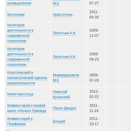
размышления
07-27
М.К.
2011-
Аристотель
Категории
04-30
Категория
деятельности в
2009-
Леонтьев А.Н.
современной
12-07
психологии
Категория
деятельности в
2009-
Леонтьев А.Н.
современной
09-23
психологии
Классический и
Мамардашвили
2009-
неклассический идеалы
М.К.
07-26
рациональности
2012-
Николай
Книги простеца
02-22
Кузанский
Комментарий к первой
2011-
Прокл Диадох
книге «Начал» Евклида
11-24
Комментарий к
2011-
Боэций
Порфирию
10-17