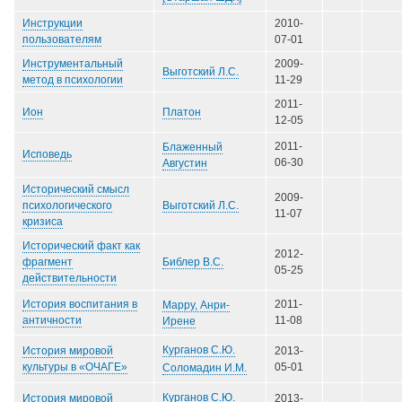
Инструкции
2010-
пользователям
07-01
Инструментальный
2009-
Выготский Л.С.
метод в психологии
11-29
2011-
Платон
Ион
12-05
2011-
Блаженный
Исповедь
06-30
Августин
Исторический смысл
2009-
Выготский Л.С.
психологического
11-07
кризиса
Исторический факт как
2012-
Библер В.С.
фрагмент
05-25
действительности
История воспитания в
2011-
Марру, Анри-
античности
11-08
Ирене
Курганов С.Ю.
История мировой
2013-
культуры в «ОЧАГЕ»
05-01
Соломадин И.М.
Курганов С.Ю.
История мировой
2013-