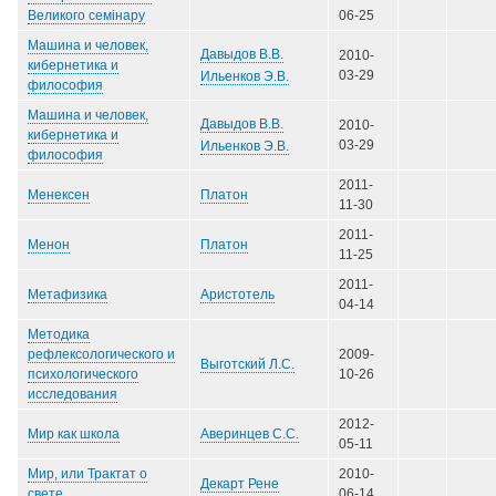
Великого семінару
06-25
Машина и человек,
Давыдов В.В.
2010-
кибернетика и
03-29
Ильенков Э.В.
философия
Машина и человек,
Давыдов В.В.
2010-
кибернетика и
03-29
Ильенков Э.В.
философия
2011-
Платон
Менексен
11-30
2011-
Платон
Менон
11-25
2011-
Аристотель
Метафизика
04-14
Методика
рефлексологического и
2009-
Выготский Л.С.
психологического
10-26
исследования
2012-
Аверинцев С.С.
Мир как школа
05-11
Мир, или Трактат о
2010-
Декарт Рене
свете
06-14