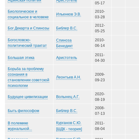
Аристотель
Афинская полития
05-17
Биологическое и
2010-
Ильенков Э.В.
социальное в человеке
03-28
2012-
Библер В.С.
Бог Декарта и Cпинозы
05-25
Богословско-
2010-
Спиноза
политический трактат
06-14
Бенедикт
2011-
Аристотель
Большая этика
04-30
Борьба за проблему
сознания в
2009-
Леонтьев А.Н.
становлении советской
09-23
психологии
2020-
Волынец А.Г.
Будущее цивилизации
08-19
2008-
Библер В.С.
Быть философом
07-13
Курганов С.Ю.
В полемике
2011-
журнальной...
08-04
[ШДК - теория]