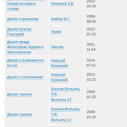
2010-
Ильенков Э.В.
Очерки истории и
03-24
теории.
2008-
Библер В.С.
Диалог и диалогика
08-03
Диалог культур.
2012-
Архив
Глоссарий
07-22
Диалог между
2011-
Абеляр
Философом, Иудеем и
11-04
Христианином
Диалог о возможности-
2014-
Николай
бытии
07-01
Кузанский
2012-
Николай
Диалог о становлении
02-22
Кузанский
Богачик-Волынец
2009-
Л.В.
Диалог-тренинг
01-20
Волынец А.Г.
Богачик-Волынец
2009-
Л.В.
Диалог-тренинг
01-20
Волынец А.Г.