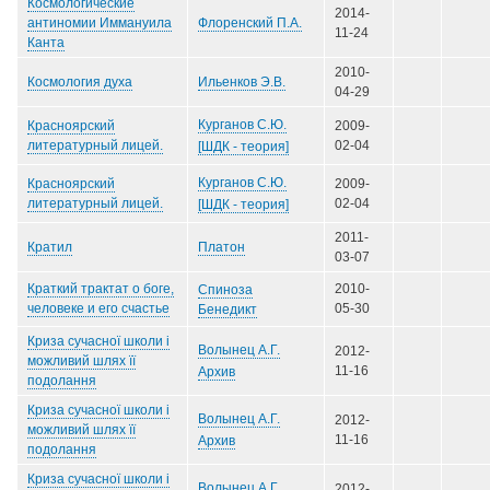
Космологические
2014-
Флоренский П.А.
антиномии Иммануила
11-24
Канта
2010-
Ильенков Э.В.
Космология духа
04-29
Курганов С.Ю.
Красноярский
2009-
литературный лицей.
02-04
[ШДК - теория]
Курганов С.Ю.
Красноярский
2009-
литературный лицей.
02-04
[ШДК - теория]
2011-
Платон
Кратил
03-07
Краткий трактат о боге,
2010-
Спиноза
человеке и его счастье
05-30
Бенедикт
Криза сучасної школи і
Волынец А.Г.
2012-
можливий шлях її
11-16
Архив
подолання
Криза сучасної школи і
Волынец А.Г.
2012-
можливий шлях її
11-16
Архив
подолання
Криза сучасної школи і
Волынец А.Г.
2012-