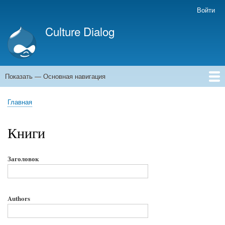
Перейти
Войти
Меню
к
учётной
Culture Dialog
основному
записи
содержанию
пользователя
Показать — Основная навигация
Основная
навигация
Главная
Книги
Авторы
Kомментарии
Архивы емейлов
Форумы
Главная
Строка
навигации
Книги
Заголовок
Authors