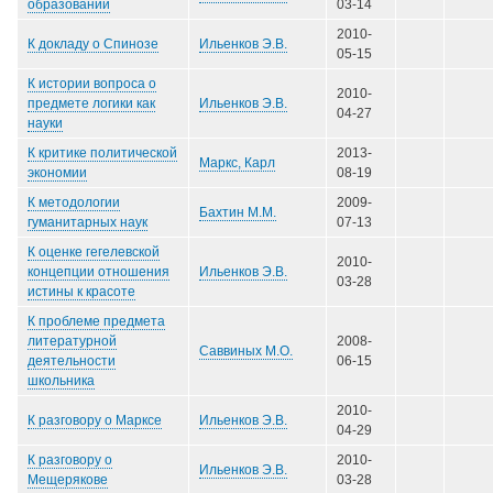
образовании
03-14
2010-
Ильенков Э.В.
К докладу о Спинозе
05-15
К истории вопроса о
2010-
Ильенков Э.В.
предмете логики как
04-27
науки
К критике политической
2013-
Маркс, Карл
экономии
08-19
К методологии
2009-
Бахтин М.М.
гуманитарных наук
07-13
К оценке гегелевской
2010-
Ильенков Э.В.
концепции отношения
03-28
истины к красоте
К проблеме предмета
литературной
2008-
Саввиных М.О.
деятельности
06-15
школьника
2010-
Ильенков Э.В.
К разговору о Марксе
04-29
К разговору о
2010-
Ильенков Э.В.
Мещерякове
03-28