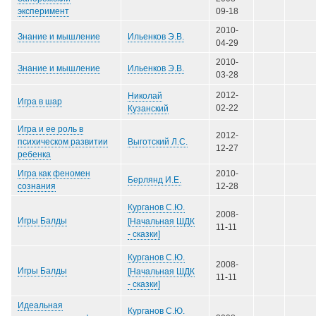
эксперимент
09-18
2010-
Ильенков Э.В.
Знание и мышление
04-29
2010-
Ильенков Э.В.
Знание и мышление
03-28
2012-
Николай
Игра в шар
02-22
Кузанский
Игра и ее роль в
2012-
Выготский Л.С.
психическом развитии
12-27
ребенка
Игра как феномен
2010-
Берлянд И.Е.
сознания
12-28
Курганов С.Ю.
2008-
Игры Балды
[Начальная ШДК
11-11
- сказки]
Курганов С.Ю.
2008-
Игры Балды
[Начальная ШДК
11-11
- сказки]
Идеальная
Курганов С.Ю.