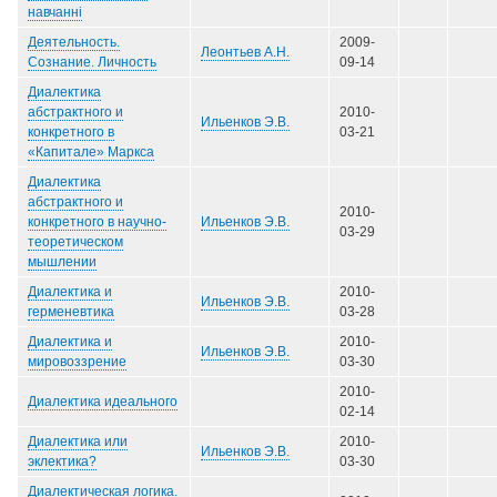
навчанні
Деятельность.
2009-
Леонтьев А.Н.
Сознание. Личность
09-14
Диалектика
абстрактного и
2010-
Ильенков Э.В.
конкретного в
03-21
«Капитале» Маркса
Диалектика
абстрактного и
2010-
Ильенков Э.В.
конкретного в научно-
03-29
теоретическом
мышлении
Диалектика и
2010-
Ильенков Э.В.
герменевтика
03-28
Диалектика и
2010-
Ильенков Э.В.
мировоззрение
03-30
2010-
Диалектика идеального
02-14
Диалектика или
2010-
Ильенков Э.В.
эклектика?
03-30
Диалектическая логика.