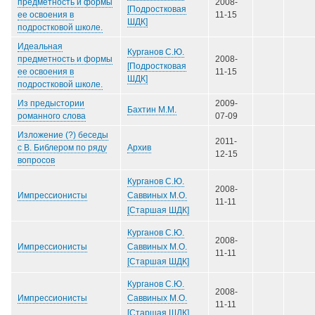
предметность и формы
2008-
[Подростковая
ее освоения в
11-15
ШДК]
подростковой школе.
Идеальная
Курганов С.Ю.
предметность и формы
2008-
[Подростковая
ее освоения в
11-15
ШДК]
подростковой школе.
Из предыстории
2009-
Бахтин М.М.
романного слова
07-09
Изложение (?) беседы
2011-
Архив
с В. Библером по ряду
12-15
вопросов
Курганов С.Ю.
2008-
Саввиных М.О.
Импрессионисты
11-11
[Старшая ШДК]
Курганов С.Ю.
2008-
Саввиных М.О.
Импрессионисты
11-11
[Старшая ШДК]
Курганов С.Ю.
2008-
Саввиных М.О.
Импрессионисты
11-11
[Старшая ШДК]