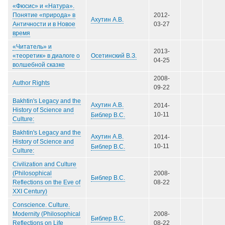
«Фюсис» и «Натура».
Понятие «природа» в
2012-
Ахутин А.В.
Античности и в Новое
03-27
время
«Читатель» и
2013-
Осетинский В.З.
«теоретик» в диалоге о
04-25
волшебной сказке
2008-
Author Rights
09-22
Bakhtin's Legacy and the
Ахутин А.В.
2014-
History of Science and
10-11
Библер В.С.
Culture:
Bakhtin's Legacy and the
Ахутин А.В.
2014-
History of Science and
10-11
Библер В.С.
Culture:
Civilization and Culture
(Philosophical
2008-
Библер В.С.
Reflections on the Eve of
08-22
XXI Century)
Conscience. Culture.
Modernity (Philosophical
2008-
Библер В.С.
Reflections on Life
08-22