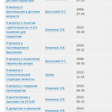
детского характера
07-23
К вопросу о
2009-
Выготский Л.С.
многоязычии в детском
07-24
возрасте
К вопросу о понятии
«деятельность» и его
2010-
Ильенков Э.В.
значении для
03-28
педагогики
К вопросу о
2010-
Ильенков Э.В.
противоречии в
03-31
мышлении
К вопросу о психологии
2008-
Выготский Л.С.
творчества актера
09-30
К вопросу о
2012-
Архив
психологической
11-16
структуре личности
К вопросу о товарном
2010-
Ильенков Э.В.
производстве
04-29
К выступлению у
2010-
Ильенков Э.В.
экономистов 24.II.65
05-15
К дискуссии о школьном
2010-
Ильенков Э.В.