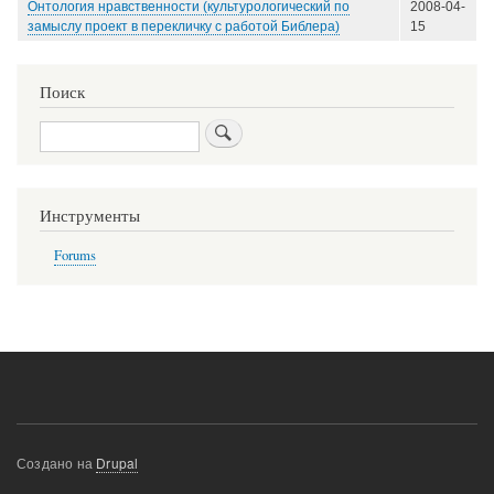
Онтология нравственности (культурологический по
2008-04-
замыслу проект в перекличку с работой Библера)
15
Поиск
Поиск
Инструменты
Forums
Создано на
Drupal