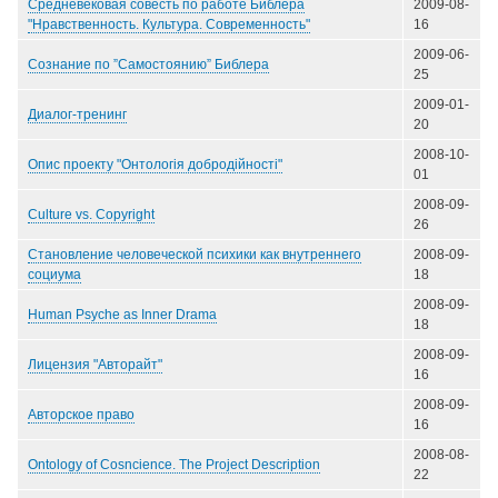
Средневековая совесть по работе Библера
2009-08-
"Нравственность. Культура. Современность"
16
2009-06-
Сознание по ”Самостоянию” Библера
25
2009-01-
Диалог-тренинг
20
2008-10-
Опис проекту "Онтологія добродійності"
01
2008-09-
Culture vs. Copyright
26
Становление человеческой психики как внутреннего
2008-09-
социума
18
2008-09-
Human Psyche as Inner Drama
18
2008-09-
Лицензия "Авторайт"
16
2008-09-
Авторское право
16
2008-08-
Ontology of Cosncience. The Project Description
22