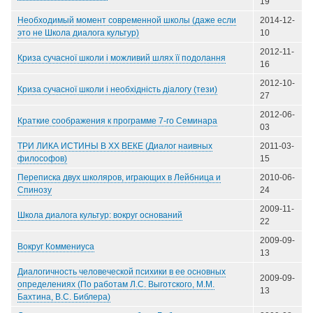
19
Необходимый момент современной школы (даже если
2014-12-
это не Школа диалога культур)
10
2012-11-
Криза сучасної школи і можливий шлях її подолання
16
2012-10-
Криза сучасної школи і необхідність діалогу (тези)
27
2012-06-
Краткие соображения к программе 7-го Семинара
03
ТРИ ЛИКА ИСТИНЫ В ХХ ВЕКЕ (Диалог наивных
2011-03-
философов)
15
Переписка двух школяров, играющих в Лейбница и
2010-06-
Спинозу
24
2009-11-
Школа диалога культур: вокруг оснований
22
2009-09-
Вокруг Коммениуса
13
Диалогичность человеческой психики в ее основных
2009-09-
определениях (По работам Л.С. Выготского, М.М.
13
Бахтина, В.С. Библера)