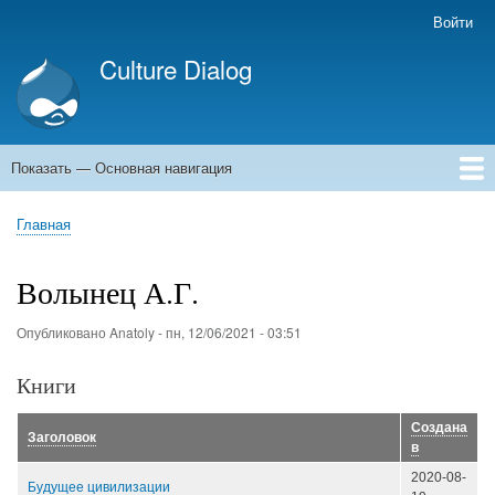
Перейти
Войти
Меню
к
учётной
Culture Dialog
основному
записи
содержанию
пользователя
Показать — Основная навигация
Основная
навигация
Главная
Книги
Авторы
Kомментарии
Архивы емейлов
Форумы
Главная
Строка
навигации
Волынец А.Г.
Опубликовано
Anatoly
-
пн, 12/06/2021 - 03:51
Книги
Созданa
Заголовок
в
2020-08-
Будущее цивилизации