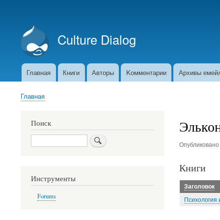
Меню
учётной
Culture Dialog
записи
пользователя
Главная
Книги
Авторы
Kомментарии
Архивы емей
Основная
навигация
Главная
Строка
навигации
Элькон
Поиск
Поиск
Опубликован
Книги
Инструменты
Заголовок
Forums
Психология 