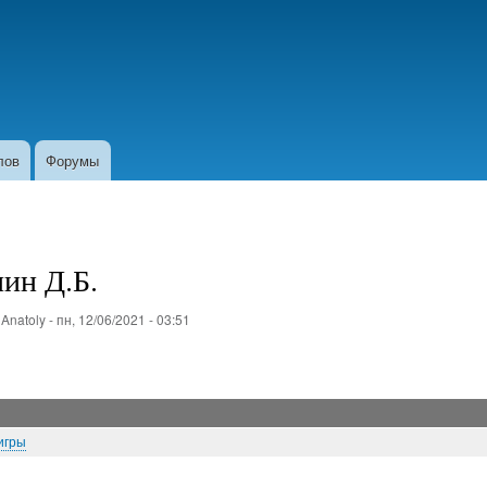
Перейти
к
основному
содержанию
лов
Форумы
ин Д.Б.
о
Anatoly
-
пн, 12/06/2021 - 03:51
игры