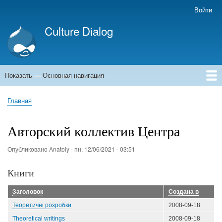
Перейти
Войти
Меню
к
учётной
Culture Dialog
основному
записи
содержанию
пользователя
Показать — Основная навигация
Основная
навигация
Главная
Книги
Авторы
Kомментарии
Архивы емейлов
Форумы
Главная
Строка
навигации
Авторский коллектив Центра
Опубликовано
Anatoly
-
пн, 12/06/2021 - 03:51
Книги
Заголовок
Созданa в
Теоретичні розробки
2008-09-18
Theoretical writings
2008-09-18