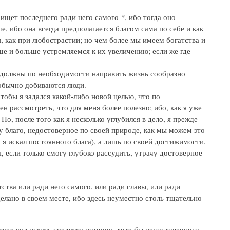
 ищет последнего ради него самого *, ибо тогда оно
, ибо она всегда предполагается благом сама по себе и как
я, как при любострастии; но чем более мы имеем богатства и
ше и больше устремляемся к их увеличению; если же где-
ы должны по необходимости направить жизнь сообразно
 обычно добиваются люди.
чтобы я задался какой-либо новой целью, что по
н рассмотреть, что для меня более полезно; ибо, как я уже
Но, после того как я несколько углубился в дело, я прежде
шу благо, недостоверное по своей природе, как мы можем это
о я искал постоянного блага), а лишь по своей достижимости.
 если только смогу глубоко рассудить, утрачу достоверное
ства или ради него самого, или ради славы, или ради
делано в своем месте, ибо здесь неуместно столь тщательно
всех сил искать средства помощи, хотя бы недостоверного.