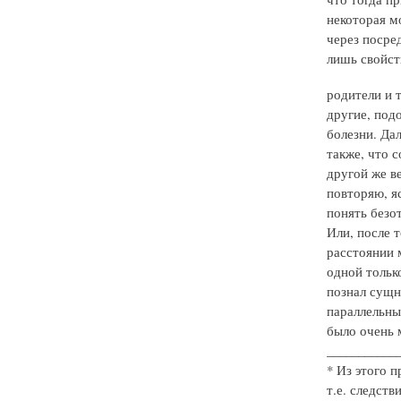
некоторая мо
через посре
лишь свойст
родители и т
другие, под
болезни. Да
также, что 
другой же в
повторяю, я
понять безо
Или, после т
расстоянии 
одной только
познал сущно
параллельные
было очень 
___________
* Из этого 
т.е. следств