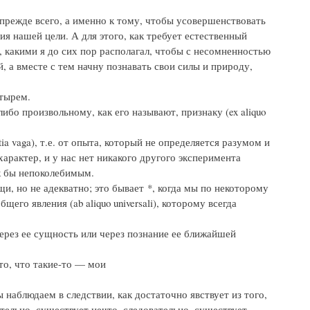
 прежде всего, а именно к тому, чтобы усовершенствовать
я нашей цели. А для этого, как требует естественный
 5, какими я до сих пор располагал, чтобы с несомненностью
, а вместе с тем начну познавать свои силы и природу,
етырем.
либо произвольному, как его называют, признаку (ex aliquo
ia vaga), т.е. от опыта, который не определяется разумом и
арактер, и у нас нет никакого другого эксперимента
ак бы непоколебимым.
и, но не адекватно; это бывает *, когда мы по некоторому
его явления (ab aliquo universali), которому всегда
через ее сущность или через познание ее ближайшей
то, что такие-то — мои
 наблюдаем в следствии, как достаточно явствует из того,
тельно, существует нечто, следовательно, существует