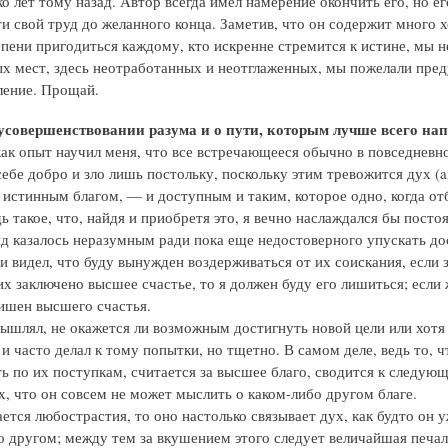
о лет тому назад. Автор всегда имел намерение окончить его, но его
ти свой труд до желанного конца. Заметив, что он содержит много 
епени пригодиться каждому, кто искренне стремится к истине, мы н
х мест, здесь неотработанных и неотглаженных, мы пожелали преду
ение. Прощай.
 усовершенствовании разума и о пути, которым лучше всего на
ак опыт научил меня, что все встречающееся обычно в повседневной 
ебе добро и зло лишь постольку, поскольку этим тревожится дух (an
 истинным благом, — и доступным и таким, которое одно, когда отб
дь такое, что, найдя и приобретя это, я вечно наслаждался бы пост
яд казалось неразумным ради пока еще недостоверного упускать дос
и видел, что буду вынужден воздерживаться от их соискания, если 
их заключено высшее счастье, то я должен буду его лишиться; если 
лишен высшего счастья.
мышлял, не окажется ли возможным достигнуть новой цели или хотя 
и часто делал к тому попытки, но тщетно. В самом деле, ведь то, ч
ь по их поступкам, считается за высшее благо, сводится к следующ
х, что он совсем не может мыслить о каком-либо другом благе.
ется любострастия, то оно настолько связывает дух, как будто он 
 другом; между тем за вкушением этого следует величайшая печаль 