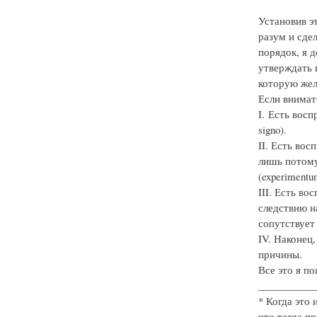
Установив э
разум и сде
порядок, я д
утверждать 
которую жел
Если внимат
I. Есть восп
signo).
II. Есть вос
лишь потому
(experiment
III. Есть в
следствию на
сопутствует 
IV. Наконец
причины.
Все это я п
___________
* Когда это 
что тогда п