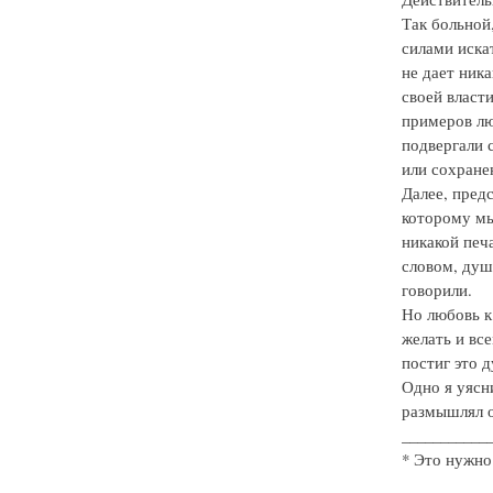
Так больной
силами искат
не дает ника
своей власти
примеров лю
подвергали 
или сохране
Далее, предс
которому мы
никакой печа
словом, душ
говорили.
Но любовь к
желать и вс
постиг это 
Одно я уясн
размышлял о
___________
* Это нужно