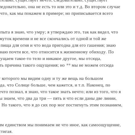
едовательно, она не есть то или это и т.д. Во втором случае
ечто, как мы покажем в примере; но приписывается всего
ыта я знаю, что умру; я утверждаю это, так как видел, что
жуток времени и не все скончались от одной и той же
пища для огня и что вода пригодна для его гашения; знаю
знаю почти все, что относится к жизненному обиходу. По
щаем такое-то тело и никакое другое, мы отсюда,
есть причина такого ощущения; но ** мы не можем отсюда
илу которого мы видим одну и ту же вещь на большом
а, что Солнце больше, чем кажется, и т.п. Наконец, по
то познал, я знаю, что такое знать нечто; или из того, что я
 знаем, что два да три — пять и что если даны две линии,
 Но такого, что я до сих пор мог постигнуть этим познанием,
этим единством мы понимаем не что иное, как самоощущение,
стигая.