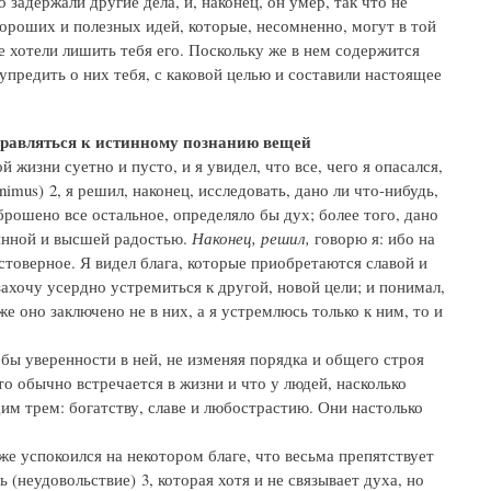
 задержали другие дела, и, наконец, он умер, так что не
хороших и полезных идей, которые, несомненно, могут в той
е хотели лишить тебя его. Поскольку же в нем содержится
предить о них тебя, с каковой целью и составили настоящее
правляться к истинному познанию вещей
жизни суетно и пусто, и я увидел, что все, чего я опасался,
imus) 2, я решил, наконец, исследовать, дано ли что-нибудь,
рошено все остальное, определяло бы дух; более того, дано
оянной и высшей радостью.
Наконец, решил,
говорю я: ибо на
товерное. Я видел блага, которые приобретаются славой и
захочу усердно устремиться к другой, новой цели; и понимал,
же оно заключено не в них, а я устремлюсь только к ним, то и
бы уверенности в ней, не изменяя порядка и общего строя
то обычно встречается в жизни и что у людей, насколько
им трем: богатству, славе и любострастию. Они настолько
уже успокоился на некотором благе, что весьма препятствует
(неудовольствие) 3, которая хотя и не связывает духа, но