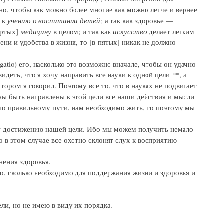
но, чтобы как можно более многие как можно легче и вернее
 к
учению о воспитании детей;
а так как здоровье —
ертых]
медицину
в целом; и так как
искусство
делает легким
ни и удобства в жизни, то [в-пятых] никак не должно
tio) его, насколько это возможно вначале, чтобы он удачно
еть, что я хочу направить все науки к одной цели **, а
ором я говорил. Поэтому все то, что в науках не подвигает
ны быть направлены к этой цели все наши действия и мысли
ум по правильному пути, нам необходимо жить, то поэтому мы
ует достижению нашей цели. Ибо мы можем получить немало
о в этом случае все охотно склонят слух к восприятию
нения здоровья.
ко, сколько необходимо для поддержания жизни и здоровья и
ли, но не имею в виду их порядка.