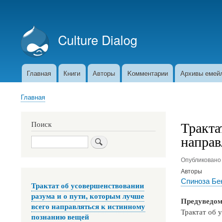
Меню
учётной
Culture Dialog
записи
пользователя
Главная
Книги
Авторы
Kомментарии
Архивы емей
Основная
навигация
Главная
Строка
навигации
Тракта
Поиск
направ
Поиск
Опубликован
Авторы
Спиноза Бе
Трактат об усовершенствовании
разума и о пути, которым лучше
Предуведом
всего направляться к истинному
Трактат об 
познанию вещей