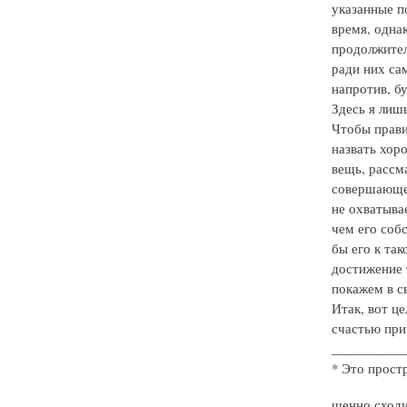
указанные п
время, однак
продолжител
ради них сам
напротив, б
Здесь я лиш
Чтобы прави
назвать хор
вещь, рассм
совершающее
не охватыва
чем его собс
бы его к та
достижение 
покажем в св
Итак, вот ц
счастью прин
___________
* Это простр
шенно сходи