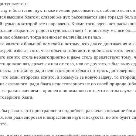
ритупляет его.
аву и богатство, дух также немало рассеивается, особенно если он
тся высшим благом; славою же дух рассеивается еще гораздо больше
 целью, к которой все направлено. Кроме того, здесь нет раскаяни
больше возрастает радость (удовольствие) 4, и поэтому мы все боль
а нас обманет, тогда возникает величайшая печаль.
ава является большой помехой и потому, что для ее достижения м
юдей, избегая того, чего обычно избегают, и добиваясь того, чего
что все это столь неблагоприятно и даже столь препятствует тому, 
и должно воздержаться или от того, или от другого, я был вынужде
алось, что я хочу ради недостоверного блага потерять достоверное. 
 что если, отбросив все это, я возьмусь за новую задачу, то отбро
из сказанного, ради блага недостоверного не по своей природе (иб
же размышлением я пришел к пониманию того, что в этом случае я,
товерного блага.
_______
бы развить это пространнее и подробнее, различая соискание богат
, или ради здоровья и возрастания наук и искусств, но это будет с
это.
но, я видел, что нахожусь в величайшей опасности и вынужден изо 