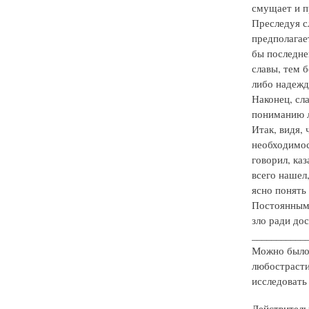
смущает и п
Преследуя сл
предполагае
бы последней
славы, тем 
либо надежд
Наконец, сл
пониманию л
Итак, видя, 
необходимост
говорил, каз
всего нашел,
ясно понять 
Постоянным 
зло ради дос
___________
Можно было 
любострастия
исследовать 
Действитель