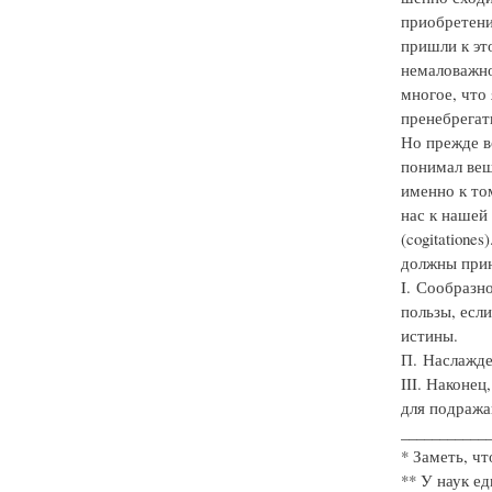
приобретени
пришли к эт
немаловажно
многое, что
пренебрега
Но прежде в
понимал вещ
именно к то
нас к нашей
(cogitatione
должны прин
I. Сообразн
пользы, если
истины.
П. Наслажде
III. Наконе
для подража
___________
* Заметь, чт
** У наук ед