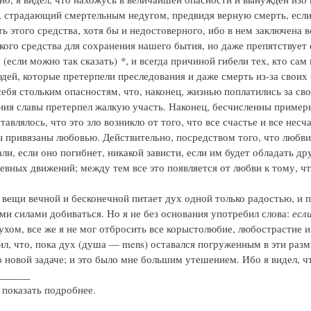
, страдающий смертельным недугом, предвидя верную смерть, если
ь этого средства, хотя бы и недостоверного, ибо в нем заключена в
кого средства для сохранения нашего бытия, но даже препятствует 
 (если можно так сказать) *, и всегда причиной гибели тех, кто са
дей, которые претерпели преследования и даже смерть из-за своих б
себя стольким опасностям, что, наконец, жизнью поплатились за св
ния славы претерпел жалкую участь. Наконец, бесчисленны пример
тавлялось, что это зло возникло от того, что все счастье и все несч
 привязаны любовью. Действительно, посредством того, что любви н
ли, если оно погибнет, никакой зависти, если им будет обладать др
евных движений; между тем все это появляется от любви к тому, что
 вещи вечной и бесконечной питает дух одной только радостью, и 
еми силами добиваться. Но я не без основания употребил слова:
есл
духом, все же я не мог отбросить все корыстолюбие, любострастие и
ил, что, пока дух (душа — mens) оставался погруженным в эти раз
 новой задаче; и это было мне большим утешением. Ибо я видел, ч
_______
 показать подробнее.