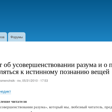
Перейти
к
основному
содержанию
лов
Форумы
т об усовершенствовании разума и о 
ляться к истинному познанию вещей
о
smenchsik
-
пн, 05/31/2010 - 17:53
недикт
ление читателя
усовершенствовании разума», который мы, любезный читатель, пред