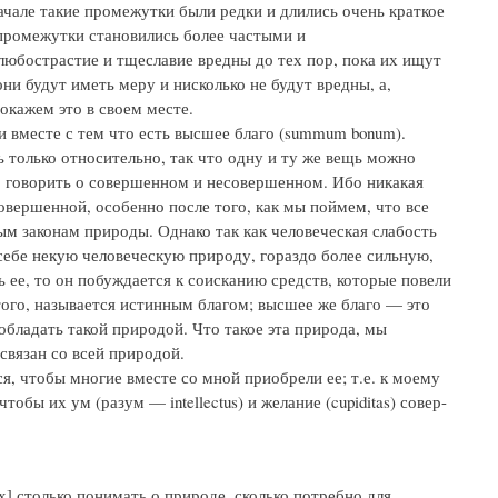
ачале такие промежутки были редки и длились очень краткое
и промежутки становились более частыми и
любострастие и тщеславие вредны до тех пор, пока их ищут
они будут иметь меру и нисколько не будут вредны, а,
окажем это в своем месте.
и вместе с тем что есть высшее благо (summum bonum).
ь только относительно, так что одну и ту же вещь можно
о говорить о совершенном и несовершенном. Ибо никакая
овершенной, особенно после того, как мы поймем, что все
м законам природы. Однако так как человеческая слабость
себе некую человеческую природу, гораздо более сильную,
ь ее, то он побуждается к соисканию средств, которые повели
того, называется истинным благом; высшее же благо — это
обладать такой природой. Что такое эта природа, мы
связан со всей природой.
я, чтобы многие вместе со мной приобрели ее; т.е. к моему
обы их ум (разум — intellectus) и желание (cupiditas) совер-
] столько понимать о природе, сколько потребно для