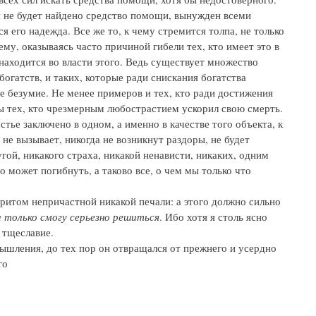
 не будет найдено средство помощи, вынужден всеми
ся его надежда. Все же то, к чему стремится толпа, не только
ему, оказываясь часто причиной гибели тех, кто имеет это в
м находится во власти этого. Ведь существует множество
огатств, и таких, которые ради снискания богатства
ое безумие. Не менее примеров и тех, кто ради достижения
ы тех, кто чрезмерным любострастием ускорил свою смерть.
астье заключено в одном, а именно в качестве того объекта, к
е вызывает, никогда не возникнут раздоры, не будет
угой, никакого страха, никакой ненависти, никаких, одним
 может погибнуть, а таково все, о чем мы только что
притом непричастной никакой печали: а этого должно сильно
и только смогу серьезно решиться
. Ибо хотя я столь ясно
 тщеславие.
мышления, до тех пор он отвращался от прежнего и усердно
то