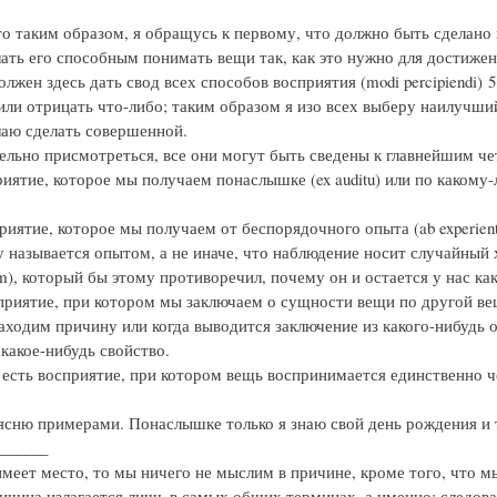
то таким образом, я обращусь к первому, что должно быть сделано
лать его способным понимать вещи так, как это нужно для достижени
олжен здесь дать свод всех способов восприятия (modi percipiendi)
или отрицать что-либо; таким образом я изо всех выберу наилучший
аю сделать совершенной.
ельно присмотреться, все они могут быть сведены к главнейшим ч
риятие, которое мы получаем понаслышке (ex auditu) или по какому-
приятие, которое мы получаем от беспорядочного опыта (ab experient
 называется опытом, а не иначе, что наблюдение носит случайный х
um), который бы этому противоречил, почему он и остается у нас к
осприятие, при котором мы заключаем о сущности вещи по другой вещ
ходим причину или когда выводится заключение из какого-нибудь общ
какое-нибудь свойство.
, есть восприятие, при котором вещь воспринимается единственно 
оясню примерами. Понаслышке только я знаю свой день рождения и 
_______
имеет место, то мы ничего не мыслим в причине, кроме того, что мы
ричина излагается лишь в самых общих терминах, а именно: следова