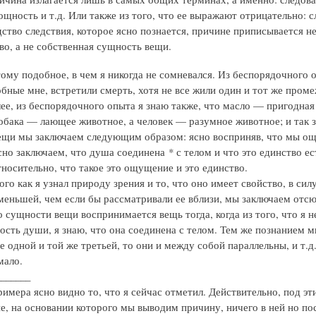
щность и т.д. Или также из того, что ее выражают отрицательно: сл
дство следствия, которое ясно познается, причине приписывается н
во, а не собственная сущность вещи.
ому подобное, в чем я никогда не сомневался. Из беспорядочного оп
обные мне, встретили смерть, хотя не все жили один и тот же проме
лее, из беспорядочного опыта я знаю также, что масло — пригодная 
собака — лающее животное, а человек — разумное животное; и так 
ещи мы заключаем следующим образом: ясно восприняв, что мы ощу
сно заключаем, что душа соединена * с телом и что это единство 
тносительно, что такое это ощущение и это единство.
ого как я узнал природу зрения и то, что оно имеет свойство, в с
меньшей, чем если бы рассматривали ее вблизи, мы заключаем отсюд
 сущности вещи воспринимается вещь тогда, когда из того, что я неч
сть души, я знаю, что она соединена с телом. Тем же познанием мы
 одной и той же третьей, то они и между собой параллельны, и т.д.
мало.
_______
примера ясно видно то, что я сейчас отметил. Действительно, под 
ие, на основании которого мы выводим причину, ничего в ней но по