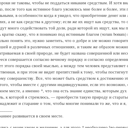
ороки не таковы, чтобы не поддаться никаким средствам. И хотя вн
о, после того как истинное благо уяснялось мне более и более, эт
ьными, в особенности когда я увидел, что приобретение денег или 
их, а не как средства к другому; если же их ищут как средства, то 
удут много содействовать той доли, ради которой их ищут, как мы п
ь кратко скажу, что я понимаю под истинным благом (verum bonum) 
льно понять это, нужно заметить, что о добре и зле можно говорит
ошей и дурной в различных отношениях, и таким же образом можн
атриваемая в своей природе, не будет названа совершенной или нес
ся совершается согласно вечному порядку и согласно определенны
ет этого порядка своей мыслью, а между тем человек представляет 
твенная, и при этом не видит препятствий к тому, чтобы постигнут
кому совершенству. Все, что может быть средством к достижению э
того, чтобы вместе с другими индивидуумами, если это возможно, 
оем месте, а именно *, что она есть знание единства, которым дух 
ель, к которой я стремлюсь, — приобрести такую природу и старатьс
адлежит и старание о том, чтобы многие понимали то же, что и я, чт
_______
аннее развивается в своем месте.
лись с моим умом и желанием, а для этого * необходимо [во-первых