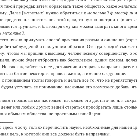
я такой природы; затем образовать такое общество, какое желатель
ому. Далее [в-третьих] нужно обратиться к
моральной философии
и
е средство для достижения этой цели, то нужно построить [в-четв
 является трудным, и благодаря ему мы можем выиграть много време
ть
механикой.
сего нужно придумать способ врачевания разума и очищения (expurga
и без заблуждений и наилучшим образом. Отсюда каждый сможет вид
му, чтобы мы пришли к высшему человеческому совершенству, о кот
 цели, нужно будет отбросить как бесполезное; одним словом, долж
s). Но так как, заботясь о ее достижении и стараясь направить раз
ять за благие некоторые правила жизни, а именно следующие:
о с пониманием толпы говорить и делать все то, что не препятств
 будем уступать ее пониманию, насколько это возможно; добавь, чт
ниями пользоваться настолько, насколько это достаточно для сохра
ц, денег или любых других вещей стараться приобретать лишь столь
ния обычаям общества, не противным нашей цели.
_______
о здесь я хочу только перечислить науки, необходимые для нашей це
иная цель, к которой они все должны быть направлены.