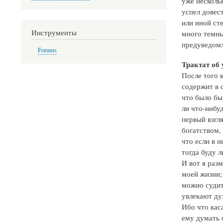
уже нескольк
успел довес
или иной ст
Инструменты
много темны
предуведомл
Forums
Трактат об
После того к
содержит в с
что было бы
ли что-нибу
первый взгл
богатством, 
что если в н
тогда буду 
И вот я раз
моей жизни; 
можно судит
увлекают ду
Ибо что каса
ему думать о