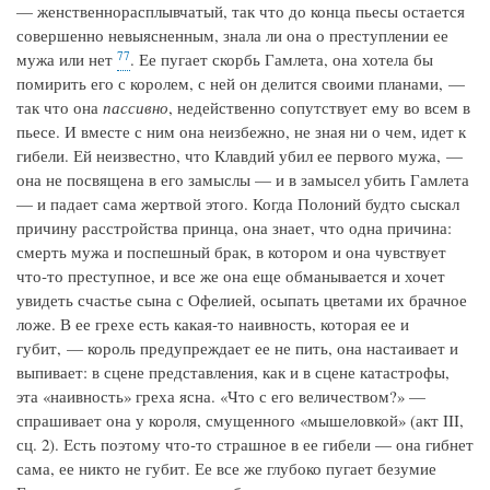
— женственнорасплывчатый, так что до конца пьесы остается
совершенно невыясненным, знала ли она о преступлении ее
77
мужа или нет
. Ее пугает скорбь Гамлета, она хотела бы
помирить его с королем, с ней он делится своими планами, —
так что она
пассивно
, недейственно сопутствует ему во всем в
пьесе. И вместе с ним она неизбежно, не зная ни о чем, идет к
гибели. Ей неизвестно, что Клавдий убил ее первого мужа, —
она не посвящена в его замыслы — и в замысел убить Гамлета
— и падает сама жертвой этого. Когда Полоний будто сыскал
причину расстройства принца, она знает, что одна причина:
смерть мужа и поспешный брак, в котором и она чувствует
что‑то преступное, и все же она еще обманывается и хочет
увидеть счастье сына с Офелией, осыпать цветами их брачное
ложе. В ее грехе есть какая‑то наивность, которая ее и
губит, — король предупреждает ее не пить, она настаивает и
выпивает: в сцене представления, как и в сцене катастрофы,
эта «наивность» греха ясна. «Что с его величеством?» —
спрашивает она у короля, смущенного «мышеловкой» (акт III,
сц. 2). Есть поэтому что‑то страшное в ее гибели — она гибнет
сама, ее никто не губит. Ее все же глубоко пугает безумие