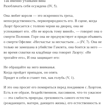
Так именно утайками вина
Разоблачать себя осуждена (IV, 5).
Она любит короля — это искренность греха,
непосредственность, первоприродность его. В сцене, когда
Лаэрт бросается с толпою черни на дворец, она не
успокаивает его. «Но не король тому виной», — говорит она о
смерти Полония. Горе она не предчувствует и придя объявить
о смерти Офелии: «Несчастье за несчастьем…» (IV, 7). Она не
только не замешана в убийстве Гамлета, она боится за него —
во время схватки на кладбище она говорит Лаэрту: «Не
трогайте его», И она защищает его:
Не обращайте на него вниманья.
Когда пройдет припадок, он опять
Придет в себя и станет тих, как голубь (V, 1).
И это она просит его помириться перед поединком с Лаэртом.
Есть в ее образе, бездейственном, пассивном, что‑то ужасное
— эта слабость природы, греховность самого естества
(рождающего, матери, дающего жизнь), его естественность и