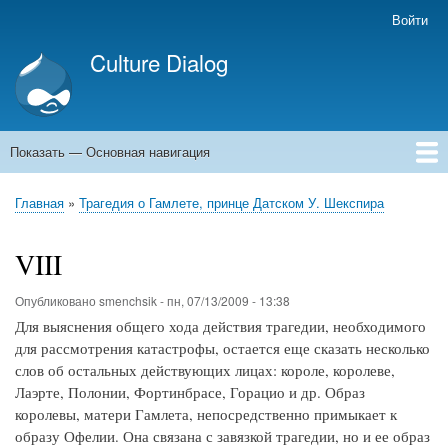
Перейти
Войти
Меню
к
учётной
Culture Dialog
основному
записи
содержанию
пользователя
Показать — Основная навигация
Основная
навигация
Главная
Книги
Авторы
Kомментарии
Архивы емейлов
Форумы
Главная
Трагедия о Гамлете, принце Датском У. Шекспира
Строка
навигации
VIII
Опубликовано
smenchsik
-
пн, 07/13/2009 - 13:38
Для выяснения общего хода действия трагедии, необходимого
для рассмотрения катастрофы, остается еще сказать несколько
слов об остальных действующих лицах: короле, королеве,
Лаэрте, Полонии, Фортинбрасе, Горацио и др. Образ
королевы, матери Гамлета, непосредственно примыкает к
образу Офелии. Она связана с завязкой трагедии, но и ее образ