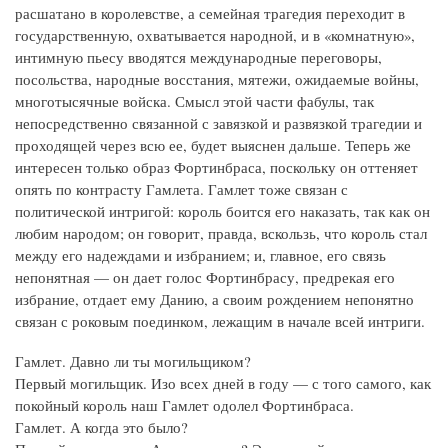
расшатано в королевстве, а семейная трагедия переходит в
государственную, охватывается народной, и в «комнатную»,
интимную пьесу вводятся международные переговоры,
посольства, народные восстания, мятежи, ожидаемые войны,
многотысячные войска. Смысл этой части фабулы, так
непосредственно связанной с завязкой и развязкой трагедии и
проходящей через всю ее, будет выяснен дальше. Теперь же
интересен только образ Фортинбраса, поскольку он оттеняет
опять по контрасту Гамлета. Гамлет тоже связан с
политической интригой: король боится его наказать, так как он
любим народом; он говорит, правда, вскользь, что король стал
между его надеждами и избранием; и, главное, его связь
непонятная — он дает голос Фортинбрасу, предрекая его
избрание, отдает ему Данию, а своим рождением непонятно
связан с роковым поединком, лежащим в начале всей интриги.
Гамлет. Давно ли ты могильщиком?
Первый могильщик. Изо всех дней в году — с того самого, как
покойный король наш Гамлет одолел Фортинбраса.
Гамлет. А когда это было?