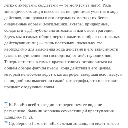
легко с актерами, солдатами — те молятся за него). Роль
эпизодических лиц в пьесе ясна: не принимая участия в ходе
действия, они нужны в его отдельных местах; их бегло
очерченные образы (могильщики, актеры, придворные,
солдаты и т.д.) глубоко значительны и для стиля трагедии.
Здесь мы в самых общих чертах наметили образы остальных
действующих лиц — лишь постольку, поскольку это
необходимо для выяснения хода действия и его зависимости
(связи, подчинения или господства) от действующих лиц.
Теперь остается в самых кратких словах остановиться на
общем обзоре фабулы пьесы, хода действия в его целом,
который неизбежно ведет к катастрофе, завершая всю пьесу, и
на подробном выяснении самой катастрофы, что и составит
предмет следующей главы.
__________
77
К. Р.: «Во всей трагедии в теперешнем ее виде не
разъяснено, была ли королева соучастницей преступления
Клавдия» (т. 2).
78
Ср. Берне о Гамлете: «Как слепая лошадь, он ведет колесо