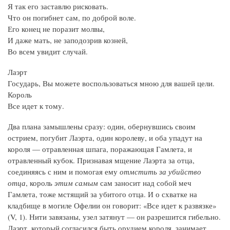
Я так его заставлю рисковать.
Что он погибнет сам, по доброй воле.
Его конец не поразит молвы,
И даже мать, не заподозрив козней,
Во всем увидит случай.
Лаэрт
Государь, Вы можете воспользоваться мною для вашей цели.
Король
Все идет к тому.
Два плана замышлены сразу: один, обернувшись своим
острием, погубит Лаэрта, один королеву, и оба упадут на
короля — отравленная шпага, поражающая Гамлета, и
отравленный кубок. Признавая мщение Лаэрта за отца,
соединяясь с ним и помогая ему
отмстить за убийство
отца
, король
этим самым
сам заносит над собой меч
Гамлета, тоже мстящий за убитого отца. И о схватке на
кладбище в могиле Офелии он говорит: «Все идет к развязке»
(V, 1). Нити завязаны, узел затянут — он разрешится гибельно.
Лаэрт, который согласился быть орудием короля, занимает