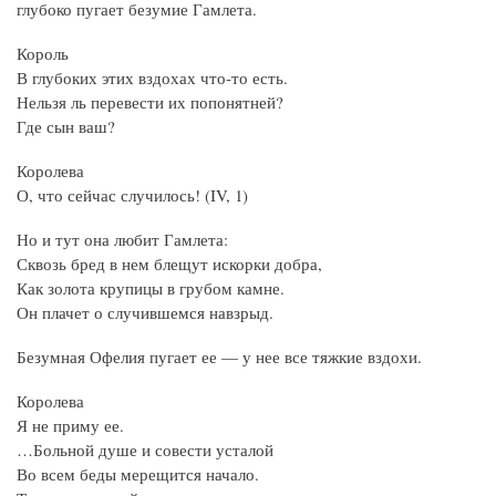
глубоко пугает безумие Гамлета.
Король
В глубоких этих вздохах что‑то есть.
Нельзя ль перевести их попонятней?
Где сын ваш?
Королева
О, что сейчас случилось! (IV, 1)
Но и тут она любит Гамлета:
Сквозь бред в нем блещут искорки добра,
Как золота крупицы в грубом камне.
Он плачет о случившемся навзрыд.
Безумная Офелия пугает ее — у нее все тяжкие вздохи.
Королева
Я не приму ее.
…Больной душе и совести усталой
Во всем беды мерещится начало.