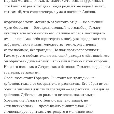
Первый могильщик. Аль не знаете? Это всякий дурак знает.
Это было как раз в тот день, когда родился молодой Гамлет,
тот самый, что сошел теперь с ума и послан в Англию.
Фортинбрас тоже мститель за убитого отца — не знающий
муки безволия — боговдохновенный честолюбец. Гамлет,
чувствуя всю особенность его, отличие от себя, восхищаясь
им и не понимая себя (приведено выше), уже предрекает его
избрание: такие нужны королевству, земле, энергичные,
честолюбивые, без трагедии. Полная противоположность
Гамлету, его победитель, не знающий разлада с «this machine»,
он обрисован двумя‑тремя штрихами и только с этой стороны.
Но и его воля, как и Лаэрта, как и безволие Гамлета, подчинена
трагедии, ее законам.
Особняком стоит Горацию. Он стоит вне трагедии, не
действователь, а ее созерцатель и рассказчик. Его образ имеет
больше значения для стиля трагедии — ее рассказа, чем для ее
действия. Действенная роль его не очень значительная
(соединение Гамлета с Тенью отмечено выше), но
«стилистическая» — чрезвычайно значительная. Он
символизирует зрителя, смотрящего в молчании всю