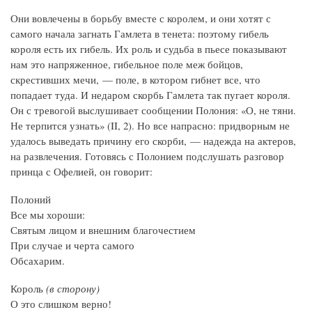
Они вовлечены в борьбу вместе с королем, и они хотят с
самого начала загнать Гамлета в тенета: поэтому гибель
короля есть их гибель. Их роль и судьба в пьесе показывают
нам это напряженное, гибельное поле меж бойцов,
скрестивших мечи, — поле, в котором гибнет все, что
попадает туда. И недаром скорбь Гамлета так пугает короля.
Он с тревогой выслушивает сообщении Полония: «О, не тяни.
Не терпится узнать» (II, 2). Но все напрасно: придворным не
удалось выведать причину его скорби, — надежда на актеров,
на развлечения. Готовясь с Полонием подслушать разговор
принца с Офелией, он говорит:
Полоний
Все мы хороши:
Святым лицом и внешним благочестием
При случае и черта самого
Обсахарим.
Король
(в сторону)
О это слишком верно!