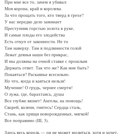
При мне все то, зачем я убивал:
Моя корона, край и королева.
За что прощать того, кто тверд в грехе?
У нас нередко дело заминает
Преступник горстью золота в руке,
И самые плоды его злодейства
Есть откуп от законности. Не то
Там наверху. Там в подлинности голой
Лежат деянья наши без прикрас,
И мы должны на очной ставке с прошлым
Держать ответ. Так что же? Как мне быть?
Покаяться? Раскаянье всесильно.
Но что, когда и каяться нельзя!
Мучение! О грудь, чернее смерти!
О лужа, где, барахтаясь, душа
Все глубже вязнет! Ангелы, на помощь!
Скорей, колени, гнитесь! Сердца сталь,
Стань, как хрящи новорожденных, мягкой!
Все поправимо (III, 3).
Здесь весь король — он не может молиться, хотя и хочет,