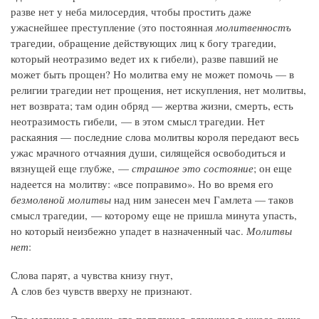
разве нет у неба милосердия, чтобы простить даже
ужаснейшее преступление (это постоянная
молитвенностъ
трагедии, обращение действующих лиц к богу трагедии,
который неотразимо ведет их к гибели), разве павший не
может быть прощен? Но молитва ему не может помочь — в
религии трагедии нет прощения, нет искупления, нет молитвы,
нет возврата; там один обряд — жертва жизни, смерть, есть
неотразимость гибели, — в этом смысл трагедии. Нет
раскаяния — последние слова молитвы короля передают весь
ужас мрачного отчаяния души, силящейся освободиться и
вязнущей еще глубже, —
страшное это состояние
; он еще
надеется на молитву: «все поправимо». Но во время его
безмолвной молитвы
над ним занесен меч Гамлета — таков
смысл трагедии, — которому еще не пришла минута упасть,
но который неизбежно упадет в назначенный час.
Молитвы
нет
:
Слова парят, а чувства книзу гнут,
А слов без чувств вверху не признают.
Это метание в агонии, это погрязшая, вязнущая в ужасе душа