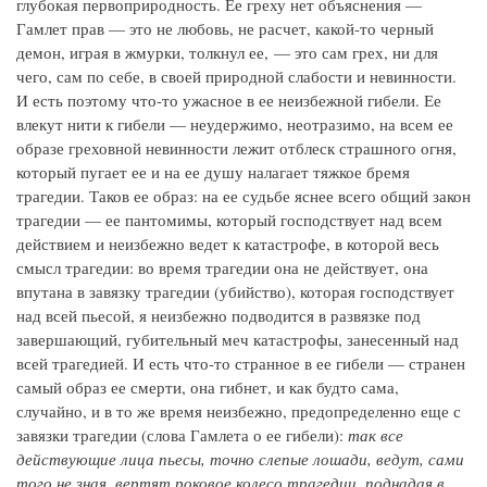
глубокая первоприродность. Ее греху нет объяснения —
Гамлет прав — это не любовь, не расчет, какой‑то черный
демон, играя в жмурки, толкнул ее, — это сам грех, ни для
чего, сам по себе, в своей природной слабости и невинности.
И есть поэтому что‑то ужасное в ее неизбежной гибели. Ее
влекут нити к гибели — неудержимо, неотразимо, на всем ее
образе греховной невинности лежит отблеск страшного огня,
который пугает ее и на ее душу налагает тяжкое бремя
трагедии. Таков ее образ: на ее судьбе яснее всего общий закон
трагедии — ее пантомимы, который господствует над всем
действием и неизбежно ведет к катастрофе, в которой весь
смысл трагедии: во время трагедии она не действует, она
впутана в завязку трагедии (убийство), которая господствует
над всей пьесой, я неизбежно подводится в развязке под
завершающий, губительный меч катастрофы, занесенный над
всей трагедией. И есть что‑то странное в ее гибели — странен
самый образ ее смерти, она гибнет, и как будто сама,
случайно, и в то же время неизбежно, предопределенно еще с
завязки трагедии (слова Гамлета о ее гибели):
так все
действующие лица пьесы, точно слепые лошади, ведут, сами
того не зная, вертят роковое колесо трагедии, поднадая в