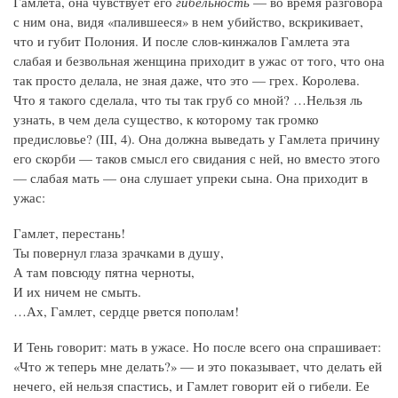
Гамлета, она чувствует его
гибельность
— во время разговора
с ним она, видя «палившееся» в нем убийство, вскрикивает,
что и губит Полония. И после слов‑кинжалов Гамлета эта
слабая и безвольная женщина приходит в ужас от того, что она
так просто делала, не зная даже, что это — грех. Королева.
Что я такого сделала, что ты так груб со мной? …Нельзя ль
узнать, в чем дела существо, к которому так громко
предисловье? (III, 4). Она должна выведать у Гамлета причину
его скорби — таков смысл его свидания с ней, но вместо этого
— слабая мать — она слушает упреки сына. Она приходит в
ужас:
Гамлет, перестань!
Ты повернул глаза зрачками в душу,
А там повсюду пятна черноты,
И их ничем не смыть.
…Ах, Гамлет, сердце рвется пополам!
И Тень говорит: мать в ужасе. Но после всего она спрашивает:
«Что ж теперь мне делать?» — и это показывает, что делать ей
нечего, ей нельзя спастись, и Гамлет говорит ей о гибели. Ее