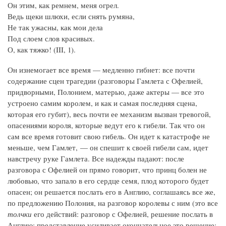
Он этим, как ремнем, меня огрел.
Ведь щеки шлюхи, если снять румяна,
Не так ужасны, как мои дела
Под слоем слов красивых.
О, как тяжко! (III, 1).
Он изнемогает все время — медленно гибнет: все почти
содержание сцен трагедии (разговоры Гамлета с Офелией,
придворными, Полонием, матерью, даже актеры — все это
устроено самим королем, и как и самая последняя сцена,
которая его губит), весь почти ее механизм вызван тревогой,
опасениями короля, которые ведут его к гибели. Так что он
сам все время готовит свою гибель. Он идет к катастрофе не
меньше, чем Гамлет, — он спешит к своей гибели сам, идет
навстречу руке Гамлета. Все надежды падают: после
разговора с Офелией он прямо говорит, что принц болен не
любовью, что запало в его сердце семя, плод которого будет
опасен; он решается послать его в Англию, соглашаясь все же,
по предложению Полония, на разговор королевы с ним (это все
толчки
его действий: разговор с Офелией, решение послать в
Англию; представление усиливает окончательное это решение;