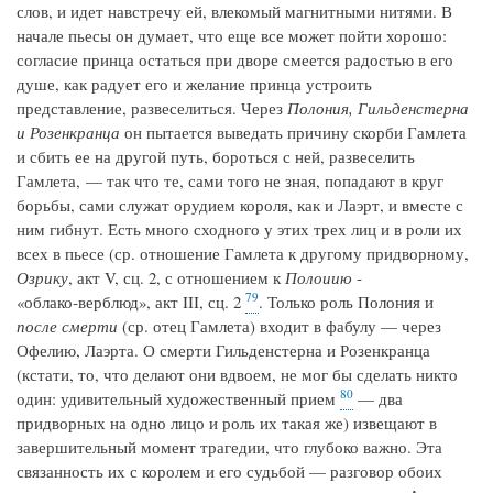
слов, и идет навстречу ей, влекомый магнитными нитями. В
начале пьесы он думает, что еще все может пойти хорошо:
согласие принца остаться при дворе смеется радостью в его
душе, как радует его и желание принца устроить
представление, развеселиться. Через
Полония, Гильденстерна
и Розенкранца
он пытается выведать причину скорби Гамлета
и сбить ее на другой путь, бороться с ней, развеселить
Гамлета, — так что те, сами того не зная, попадают в круг
борьбы, сами служат орудием короля, как и Лаэрт, и вместе с
ним гибнут. Есть много сходного у этих трех лиц и в роли их
всех в пьесе (ср. отношение Гамлета к другому придворному,
Озрику
, акт V, сц. 2, с отношением к
Полоиию
‑
79
«облако‑верблюд», акт III, сц. 2
. Только роль Полония и
после смерти
(ср. отец Гамлета) входит в фабулу — через
Офелию, Лаэрта. О смерти Гильденстерна и Розенкранца
(кстати, то, что делают они вдвоем, не мог бы сделать никто
80
один: удивительный художественный прием
— два
придворных на одно лицо и роль их такая же) извещают в
завершительный момент трагедии, что глубоко важно. Эта
связанность их с королем и его судьбой — разговор обоих