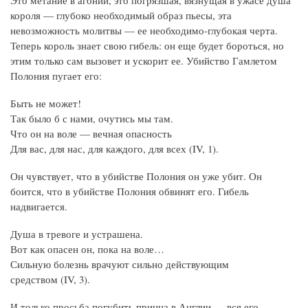
короля — глубоко необходимый образ пьесы, эта
невозможность молитвы — ее необходимо‑глубокая черта.
Теперь король знает свою гибель: он еще будет бороться, но
этим только сам вызовет и ускорит ее. Убийство Гамлетом
Полония пугает его:
Быть не может!
Так было б с нами, очутись мы там.
Что он на воле — вечная опасность
Для вас, для нас, для каждого, для всех (IV, 1).
Он чувствует, что в убийстве Полония он уже убит. Он
боится, что в убийстве Полония обвинят его. Гибель
надвигается.
Душа в тревоге и устрашена.
Вот как опасен он, пока на воле…
Сильную болезнь врачуют сильно действующим
средством (IV, 3).
И только просьба погубить принца в Англии — вся его