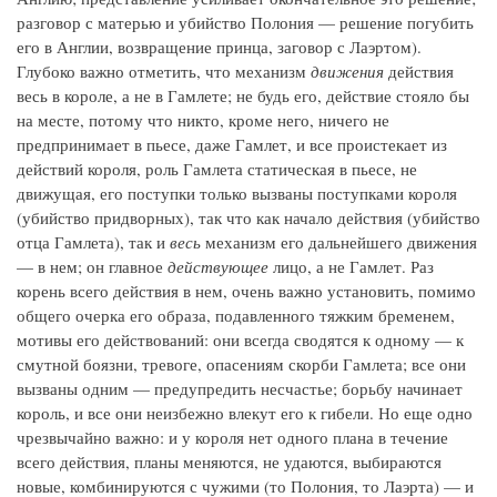
разговор с матерью и убийство Полония — решение погубить
его в Англии, возвращение принца, заговор с Лаэртом).
Глубоко важно отметить, что механизм
движения
действия
весь в короле, а не в Гамлете; не будь его, действие стояло бы
на месте, потому что никто, кроме него, ничего не
предпринимает в пьесе, даже Гамлет, и все проистекает из
действий короля, роль Гамлета статическая в пьесе, не
движущая, его поступки только вызваны поступками короля
(убийство придворных), так что как начало действия (убийство
отца Гамлета), так и
весь
механизм его дальнейшего движения
— в нем; он главное
действующее
лицо, а не Гамлет. Раз
корень всего действия в нем, очень важно установить, помимо
общего очерка его образа, подавленного тяжким бременем,
мотивы его действований: они всегда сводятся к одному — к
смутной боязни, тревоге, опасениям скорби Гамлета; все они
вызваны одним — предупредить несчастье; борьбу начинает
король, и все они неизбежно влекут его к гибели. Но еще одно
чрезвычайно важно: и у короля нет одного плана в течение
всего действия, планы меняются, не удаются, выбираются
новые, комбинируются с чужими (то Полония, то Лаэрта) — и