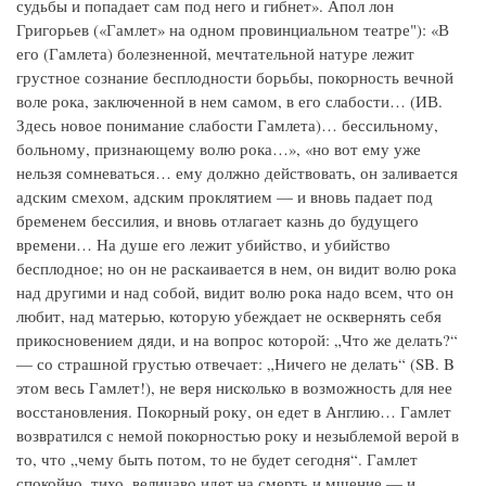
судьбы и попадает сам под него и гибнет». Апол лон
Григорьев («Гамлет» на одном провинциальном театре"): «В
его (Гамлета) болезненной, мечтательной натуре лежит
грустное сознание бесплодности борьбы, покорность вечной
воле рока, заключенной в нем самом, в его слабости… (ИВ.
Здесь новое понимание слабости Гамлета)… бессильному,
больному, признающему волю рока…», «но вот ему уже
нельзя сомневаться… ему должно действовать, он заливается
адским смехом, адским проклятием — и вновь падает под
бременем бессилия, и вновь отлагает казнь до будущего
времени… На душе его лежит убийство, и убийство
бесплодное; но он не раскаивается в нем, он видит волю рока
над другими и над собой, видит волю рока надо всем, что он
любит, над матерью, которую убеждает не осквернять себя
прикосновением дяди, и на вопрос которой: „Что же делать?“
— со страшной грустью отвечает: „Ничего не делать“ (SB. B
этом весь Гамлет!), не веря нисколько в возможность для нее
восстановления. Покорный року, он едет в Англию… Гамлет
возвратился с немой покорностью року и незыблемой верой в
то, что „чему быть потом, то не будет сегодня“. Гамлет
спокойно, тихо, величаво идет на смерть и мщение — и