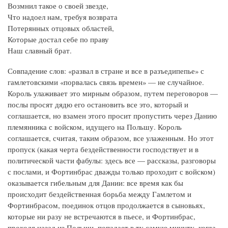
Возмнил такое о своей звезде,
Что надоел нам, требуя возврата
Потерянных отцовых областей,
Которые достал себе по праву
Наш славный брат.
Совпадение слов: «развал в стране и все в разъедипепье» с
гамлетовскими «порвалась связь времен» — не случайное.
Король улаживает это мирным образом, путем переговоров —
послы просят дядю его остановить все это, который и
соглашается, но взамен этого просит пропустить через Данию
племянника с войском, идущего на Польшу. Король
соглашается, считая, таким образом, все улаженным. Но этот
пропуск (какая черта бездейственности господствует и в
политической части фабулы: здесь все — рассказы, разговоры
с послами, и Фортинбрас дважды только проходит с войском)
оказывается гибельным для Дании: все время как бы
происходит бездейственная борьба между Гамлетом и
Фортинбрасом, поединок отцов продолжается в сыновьях,
которые ни разу не встречаются в пьесе, и Фортинбрас,
проходя назад из Польши, попадает в ту самую минуту, когда