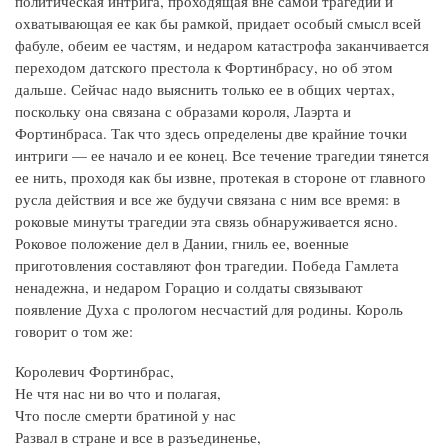
политическая интрига, проходящая вне самой трагедии и
охватывающая ее как бы рамкой, придает особый смысл всей
фабуле, обеим ее частям, и недаром катастрофа заканчивается
переходом датского престола к Фортинбрасу, но об этом
дальше. Сейчас надо выяснить только ее в общих чертах,
поскольку она связана с образами короля, Лаэрта и
Фортинбраса. Так что здесь определены две крайние точки
интриги — ее начало и ее конец. Все течение трагедии тянется
ее нить, проходя как бы извне, протекая в стороне от главного
русла действия и все же будучи связана с ним все время: в
роковые минуты трагедии эта связь обнаруживается ясно.
Роковое положение дел в Дании, гниль ее, военные
приготовления составляют фон трагедии. Победа Гамлета
ненадежна, и недаром Горацио и солдаты связывают
появление Духа с прологом несчастий для родины. Король
говорит о том же:
Королевич Фортинбрас,
Не чтя нас ни во что и полагая,
Что после смерти братиной у нас
Развал в стране и все в разъединенье,