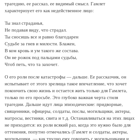
трагедию, ее рассказ, ее видимый смысл. Гамлет
характеризует его как недейственное лицо:
Ты знал страданья,
Не подавая виду, что страдал.
Ты сносишь все и равно благодарен
Судьбе за гнев и милости. Блажен,
В ком кровь и ум такого же состава.
Он не рожок под пальцами судьбы,
Чтоб петь, что та захочет.
О его роли после катастрофы — дальше. Ее рассказчик, он
испытывает от этого зрелища такое впечатление, что хочет
покончить свою жизнь и остается жить только для Гамлета,
только по его просьбе. Это глубоко важная черта стиля
трагедии. Дальше идут лица эпизодические: придворные,
священники, офицеры, солдаты, послы, могильщики, актеры,
матросы, вестники, свита и т.д. Останавливаться на этих лицах
не приходится: их роли всякий раз, когда это нужно было для
оттенения, попутно отмечались (Гамлет и солдаты, актеры,
могильщики, — как трудно ему говорить с могильщиками и