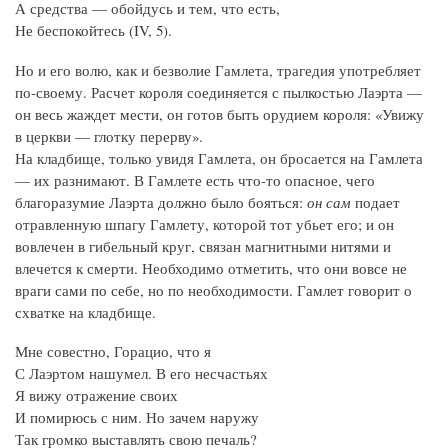
А средства — обойдусь и тем, что есть,
Не беспокойтесь (IV, 5).
Но и его волю, как и безволие Гамлета, трагедия употребляет
по‑своему. Расчет короля соединяется с пылкостью Лаэрта —
он весь жаждет мести, он готов быть орудием короля: «Увижу
в церкви — глотку перерву».
На кладбище, только увидя Гамлета, он бросается на Гамлета
— их разнимают. В Гамлете есть что‑то опасное, чего
благоразумие Лаэрта должно было бояться:
он сам
подает
отравленную шпагу Гамлету, которой тот убьет его; и он
вовлечен в гибельный круг, связан магнитными нитями и
влечется к смерти. Необходимо отметить, что они вовсе не
враги сами по себе, но по необходимости. Гамлет говорит о
схватке на кладбище.
Мне совестно, Горацио, что я
С Лаэртом нашумел. В его несчастьях
Я вижу отражение своих
И помирюсь с ним. Но зачем наружу
Так громко выставлять свою печаль?