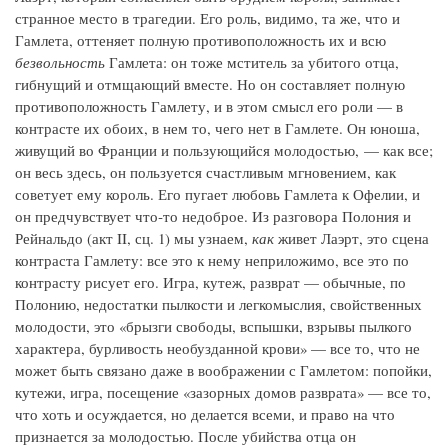
странное место в трагедии. Его роль, видимо, та же, что и
Гамлета, оттеняет полную противоположность их и всю
безвольность
Гамлета: он тоже мститель за убитого отца,
гибнущий и отмщающий вместе. Но он составляет полную
противоположность Гамлету, и в этом смысл его роли — в
контрасте их обоих, в нем то, чего нет в Гамлете. Он юноша,
живущий во Франции и пользующийся молодостью, — как все;
он весь здесь, он пользуется счастливым мгновением, как
советует ему король. Его пугает любовь Гамлета к Офелии, и
он предчувствует что‑то недоброе. Из разговора Полония и
Рейнальдо (акт II, сц. 1) мы узнаем,
как
живет Лаэрт, это сцена
контраста Гамлету: все это к нему неприложимо, все это по
контрасту рисует его. Игра, кутеж, разврат — обычные, по
Полонию, недостатки пылкости и легкомыслия, свойственных
молодости, это «брызги свободы, вспышки, взрывы пылкого
характера, бурливость необузданной крови» — все то, что не
может быть связано даже в воображении с Гамлетом: попойки,
кутежи, игра, посещение «зазорных домов разврата» — все то,
что хоть и осуждается, но делается всеми, и право на что
признается за молодостью. После убийства отца он