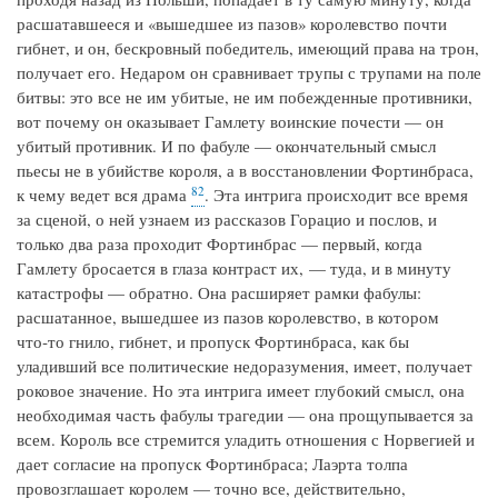
расшатавшееся и «вышедшее из пазов» королевство почти
гибнет, и он, бескровный победитель, имеющий права на трон,
получает его. Недаром он сравнивает трупы с трупами на поле
битвы: это все не им убитые, не им побежденные противники,
вот почему он оказывает Гамлету воинские почести — он
убитый противник. И по фабуле — окончательный смысл
пьесы не в убийстве короля, а в восстановлении Фортинбраса,
82
к чему ведет вся драма
. Эта интрига происходит все время
за сценой, о ней узнаем из рассказов Горацио и послов, и
только два раза проходит Фортинбрас — первый, когда
Гамлету бросается в глаза контраст их, — туда, и в минуту
катастрофы — обратно. Она расширяет рамки фабулы:
расшатанное, вышедшее из пазов королевство, в котором
что‑то гнило, гибнет, и пропуск Фортинбраса, как бы
уладивший все политические недоразумения, имеет, получает
роковое значение. Но эта интрига имеет глубокий смысл, она
необходимая часть фабулы трагедии — она прощупывается за
всем. Король все стремится уладить отношения с Норвегией и
дает согласие на пропуск Фортинбраса; Лаэрта толпа
провозглашает королем — точно все, действительно,