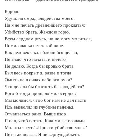
Король
Удушлив смрад злодейства моего.
На мне печать древнейшего проклятья:
Убийство брата. Жаждою горю,
Всем сердцем рвусь, но не могу молиться,
Помилованья нет такой вине.
Как человек с колеблющейся целью,
Не знаю, что начать, и ничего
Не делаю. Когда бы кровью брата
Был весь покрыт я, разве и тогда
Омыть не в силах небо эти руки?
Что делала бы благость без злодейств?
Кого б тогда прощало милосердье?
Мы молимся, чтоб бог нам не дал пасть
Иль вызволил из глубины паденья.
Отчаиваться рано. Выше взор!
Я пал, чтоб встать. Какими же словами
Молиться тут? «Прости убийство мне»?
Нет, так нельзя. Я не вернул добычи.