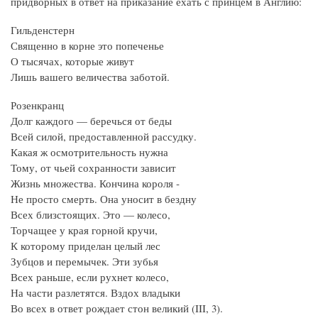
придворных в ответ на приказание ехать с принцем в Англию:
Гильденстерн
Священно в корне это попеченье
О тысячах, которые живут
Лишь вашего величества заботой.
Розенкранц
Долг каждого — беречься от беды
Всей силой, предоставленной рассудку.
Какая ж осмотрительность нужна
Тому, от чьей сохранности зависит
Жизнь множества. Кончина короля ‑
Не просто смерть. Она уносит в бездну
Всех близстоящих. Это — колесо,
Торчащее у края горной кручи,
К которому приделан целый лес
Зубцов и перемычек. Эти зубья
Всех раньше, если рухнет колесо,
На части разлетятся. Вздох владыки
Во всех в ответ рождает стон великий (III, 3).