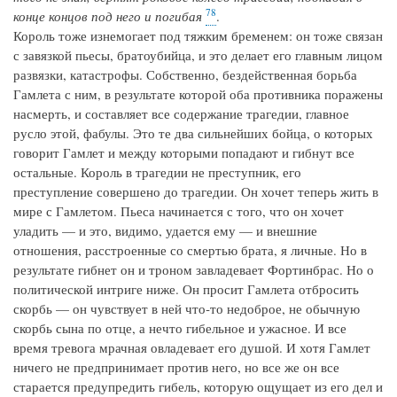
78
конце концов под него и погибая
.
Король тоже изнемогает под тяжким бременем: он тоже связан
с завязкой пьесы, братоубийца, и это делает его главным лицом
развязки, катастрофы. Собственно, бездейственная борьба
Гамлета с ним, в результате которой оба противника поражены
насмерть, и составляет все содержание трагедии, главное
русло этой, фабулы. Это те два сильнейших бойца, о которых
говорит Гамлет и между которыми попадают и гибнут все
остальные. Король в трагедии не преступник, его
преступление совершено до трагедии. Он хочет теперь жить в
мире с Гамлетом. Пьеса начинается с того, что он хочет
уладить — и это, видимо, удается ему — и внешние
отношения, расстроенные со смертью брата, я личные. Но в
результате гибнет он и троном завладевает Фортинбрас. Но о
политической интриге ниже. Он просит Гамлета отбросить
скорбь — он чувствует в ней что‑то недоброе, не обычную
скорбь сына по отце, а нечто гибельное и ужасное. И все
время тревога мрачная овладевает его душой. И хотя Гамлет
ничего не предпринимает против него, но все же он все
старается предупредить гибель, которую ощущает из его дел и