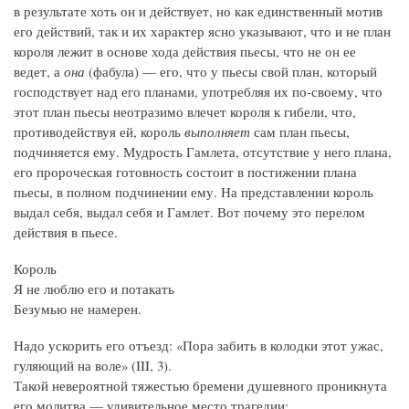
в результате хоть он и действует, но как единственный мотив
его действий, так и их характер ясно указывают, что и не план
короля лежит в основе хода действия пьесы, что не он ее
ведет, а
она
(фабула) — его, что у пьесы свой план, который
господствует над его планами, употребляя их по‑своему, что
этот план пьесы неотразимо влечет короля к гибели, что,
противодействуя ей, король
выполняет
сам план пьесы,
подчиняется ему. Мудрость Гамлета, отсутствие у него плана,
его пророческая готовность состоит в постижении плана
пьесы, в полном подчинении ему. На представлении король
выдал себя, выдал себя и Гамлет. Вот почему это перелом
действия в пьесе.
Король
Я не люблю его и потакать
Безумью не намерен.
Надо ускорить его отъезд: «Пора забить в колодки этот ужас,
гуляющий на воле» (III, 3).
Такой невероятной тяжестью бремени душевного проникнута
его молитва — удивительное место трагедии: