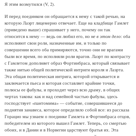
Я этим возмутился (V, 2).
И перед поединком он обращается к нему с такой речью, на
которую Лаэрт лицемерно отвечает. Еще на кладбище Гамлет
(приведено выше) спрашивает у него, почему он так
относится к нему — ведь он любил его, но
не в этом дело
: оба
исполняют свои роли, назначенные им, и только по
совершении всего оба примиряются, точно они не врагами
были все время, по исполняли роли врагов. Лаэрт по контрасту
с Гамлетом дополняет образ Фортинбраса, который связывает
также нитью общей политической интриги короля и Лаэрта.
Эта общая политическая интрига, которой открывается и
заключается пьеса и которая составляет крайние точки,
полюсы ее фабулы, и проходит через всю драму, в общих
чертах такова: как и над семейной частью фабулы, здесь
господствует «пантомима» — событие, совершившееся до
поднятия занавеса, которое определило собой все: из рассказа
Горацио мы узнаем о поединке Гамлета и Фортинбраса отцов,
победителем из которого вышел Гамлет. Теперь, со смертью
обоих, и в Дании и в Норвегии царствуют братья их. Эта