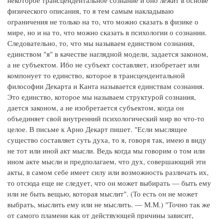
некоторое трансцендентальное сознание и оно лежит в основе
физического описания, то я тем самым накладываю
ограничения не только на то, что можно сказать в физике о
мире, но и на то, что можно сказать в психологии о сознании.
Следовательно, то, что мы называем единством сознания,
единством "я" в качестве наглядной модели, задается законом,
а не субъектом. Ибо не субъект составляет, изобретает или
компонует то единство, которое в трансцендентальной
философии Декарта и Канта называется единствам сознания.
Это единство, которое мы называем структурой сознания,
дается законом, а не изобретается субъектом, когда он
объединяет свой внутренний психологический мир во что-то
целое. В письме к Арно Декарт пишет. "Если мыслящее
существо составляет суть духа, то я, говоря так, имею в виду
не тот или иной акт мысли. Ведь когда мы говорим о том или
ином акте мысли и предполагаем, что дух, совершающий эти
акты, в самом себе имеет силу или возможность различать их,
то отсюда еще не следует, что он может выбирать — быть ему
или не быть вещью, которая мыслит". (То есть он не может
выбрать, мыслить ему или не мыслить. — М.М.) "Точно так же
от самого пламени как от действующей причины зависит,