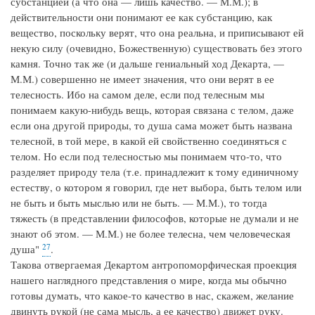
субстанцией (а что она — лишь качество. — М.М.); в
действительности они понимают ее как субстанцию, как
вещество, поскольку верят, что она реальна, и приписывают ей
некую силу (очевидно, Божественную) существовать без этого
камня. Точно так же (и дальше гениальный ход Декарта, —
М.М.) совершенно не имеет значения, что они верят в ее
телесность. Ибо на самом деле, если под телесным мы
понимаем какую-нибудь вещь, которая связана с телом, даже
если она другой природы, то душа сама может быть названа
телесной, в той мере, в какой ей свойственно соединяться с
телом. Но если под телесностью мы понимаем что-то, что
разделяет природу тела (т.е. принадлежит к тому единичному
естеству, о котором я говорил, где нет выбора, быть телом или
не быть и быть мыслью или не быть. — М.М.), то тогда
тяжесть (в представлении философов, которые не думали и не
знают об этом. — М.М.) не более телесна, чем человеческая
27
душа"
.
Такова отвергаемая Декартом антропоморфическая проекция
нашего наглядного представления о мире, когда мы обычно
готовы думать, что какое-то качество в нас, скажем, желание
двинуть рукой (не сама мысль, а ее качество) движет руку.