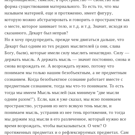
форма существования материального. То есть то, что мы
называем материей, еще и протяженно, имеет фигуру,
которую можно абстрагировать и говорить о пространстве как
о месте, которое занимает тело, и т.д. и т.д. Значит, исходя из
сказанного, Декарт был неправ?
Но я хочу предупредить, прежде чем двигаться дальше, что
Декарт был одним из тех редких мыслителей (а они, слава
Богу, были), которые имели силу мыслить ненаглядно. Силу —
держать мысль. А держать мысль — значит постоянно, снова и
снова возрождать ее. А возрождать нужно, потому что
понимаем мы только нашим безобъектным, а не предметным
сознанием. Когда безобъектное сознание работает вместе с
предметным сознанием, тогда мы что-то понимаем. То есть
тогда мы имеем Мысль мыслей (как минимум "две мысли
одним разом!"). Если, как я уже сказал, мы ясно понимаем
пространство, устранив из него всякую тень мысли, и
понимаем мысль, устранив из нее тень протяжения, то тогда
мы держим ход мысли в его различенное, который нужно все
время возрождать, чтобы высказываться. О чем? О
протяженных предметах и о рефлексируемых предметах. Сам