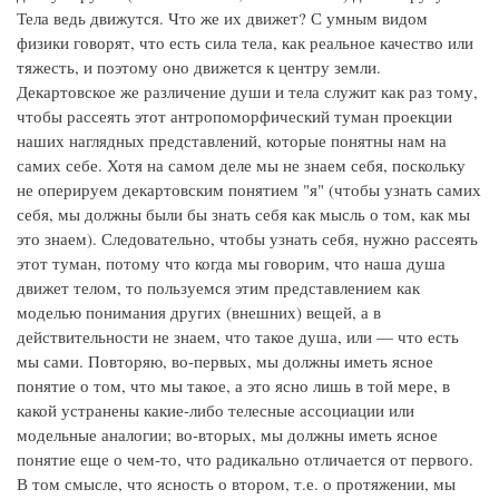
Тела ведь движутся. Что же их движет? С умным видом
физики говорят, что есть сила тела, как реальное качество или
тяжесть, и поэтому оно движется к центру земли.
Декартовское же различение души и тела служит как раз тому,
чтобы рассеять этот антропоморфический туман проекции
наших наглядных представлений, которые понятны нам на
самих себе. Хотя на самом деле мы не знаем себя, поскольку
не оперируем декартовским понятием "я" (чтобы узнать самих
себя, мы должны были бы знать себя как мысль о том, как мы
это знаем). Следовательно, чтобы узнать себя, нужно рассеять
этот туман, потому что когда мы говорим, что наша душа
движет телом, то пользуемся этим представлением как
моделью понимания других (внешних) вещей, а в
действительности не знаем, что такое душа, или — что есть
мы сами. Повторяю, во-первых, мы должны иметь ясное
понятие о том, что мы такое, а это ясно лишь в той мере, в
какой устранены какие-либо телесные ассоциации или
модельные аналогии; во-вторых, мы должны иметь ясное
понятие еще о чем-то, что радикально отличается от первого.
В том смысле, что ясность о втором, т.е. о протяжении, мы