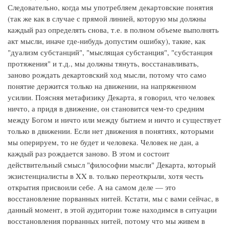
Следовательно, когда мы употребляем декартовские понятия
(так же как в случае с прямой линией, которую мы должны
каждый раз определять снова, т.е. в полном объеме выполнять
акт мысли, иначе где-нибудь допустим ошибку), такие, как
"дуализм субстанций", "мыслящая субстанция", "субстанция
протяжения" и т.д., мы должны тянуть, восстанавливать,
заново рождать декартовский ход мысли, потому что само
понятие держится только на движении, на напряженном
усилии. Поясняя метафизику Декарта, я говорил, что человек
ничто, а придя в движение, он становится чем-то средним
между Богом и ничто или между бытием и ничто и существует
только в движении. Если нет движения в понятиях, которыми
мы оперируем, то не будет и человека. Человек не дан, а
каждый раз рождается заново. В этом и состоит
действительный смысл "философии мысли" Декарта, который
экзистенциалисты в XX в. только переоткрыли, хотя честь
открытия присвоили себе. А на самом деле — это
восстановление порванных нитей. Кстати, мы с вами сейчас, в
данный момент, в этой аудитории тоже находимся в ситуации
восстановления порванных нитей, потому что мы живем в