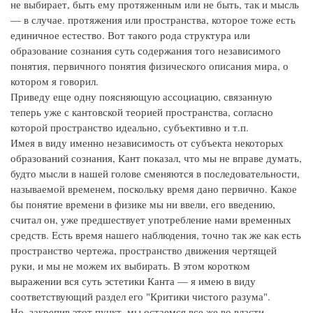
не выбирает, быть ему протяженным или не быть, так и мысль
— в случае. протяжения или пространства, которое тоже есть
единичное естество. Вот такого рода структура или
образование сознания суть содержания того независимого
понятия, первичного понятия физического описания мира, о
котором я говорил.
Приведу еще одну поясняющую ассоциацию, связанную
теперь уже с кантовской теорией пространства, согласно
которой пространство идеально, субъективно и т.п.
Имея в виду именно независимость от субъекта некоторых
образований сознания, Кант показал, что мы не вправе думать,
будто мысли в нашей голове сменяются в последовательности,
называемой временем, поскольку время дано первично. Какое
бы понятие времени в физике мы ни ввели, его введению,
считал он, уже предшествует употребление нами временных
средств. Есть время нашего наблюдения, точно так же как есть
пространство чертежа, пространство движения чертящей
руки, и мы не можем их выбирать. В этом коротком
выражении вся суть эстетики Канта — я имею в виду
соответствующий раздел его "Критики чистого разума".
Но, закрепив этот пункт, мы остаемся все же во власти