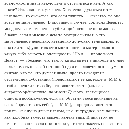
возможность знать некую цель и стремиться к ней. А как
иначе? Язык наш так устроен. Хотя если вдуматься в эту
нелепость, то окажется, что если тяжесть — качество, то оно
вовсе не материально. В противном случае, согласно Декарту,
мы допускаем смешение субстанций, неясное понимание.
Значит, если я мыслю о чем-то материальном и в это
материальное невольно, незаметно допускаю тень мысли, то
она (эта тень) уничтожает в моем понятии материального
какую-либо ясность и очевидность. "Но я, — продолжает
Декарт, — убежден, что такого качества нет в природе и о нем
нельзя иметь никакой истинной идеи в человеческом разуме; я
считаю, что те, кто думает иначе, просто исходят из
бестелесной субстанции (представляют ее как модель. М.М.),
чтобы представить себе, что такое тяжесть (модель
антропоморфическую, по мысли Декарта, являющуюся
ошибкой воображения, если мы обратим здесь внимание на
слова "представить себе", — М.М.), и предполагают, что
понять, как душа движет телом, нам не труднее, чем понять,
как подобная тяжесть движет камень вниз. И при этом не
имеет значения, если они говорят, что эта тяжесть не является