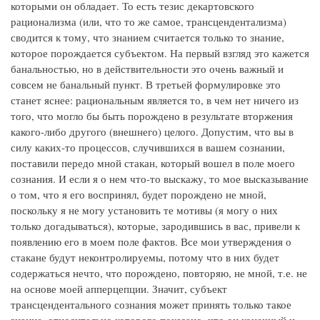
которыми он обладает. То есть тезис декартовского
рационализма (или, что то же самое, трансцендентализма)
сводится к тому, что знанием считается только то знание,
которое порождается субъектом. На первый взгляд это кажется
банальностью, но в действительности это очень важный и
совсем не банальный пункт. В третьей формулировке это
станет яснее: рациональным является то, в чем нет ничего из
того, что могло бы быть порождено в результате вторжения
какого-либо другого (внешнего) целого. Допустим, что вы в
силу каких-то процессов, случившихся в вашем сознании,
поставили передо мной стакан, который вошел в поле моего
сознания. И если я о нем что-то выскажу, то мое высказывание
о том, что я его воспринял, будет порождено не мной,
поскольку я не могу установить те мотивы (я могу о них
только догадываться), которые, зародившись в вас, привели к
появлению его в моем поле фактов. Все мои утверждения о
стакане будут неконтролируемы, потому что в них будет
содержаться нечто, что порождено, повторяю, не мной, т.е. не
на основе моей апперцепции. Значит, субъект
трансцендентального сознания может принять только такое