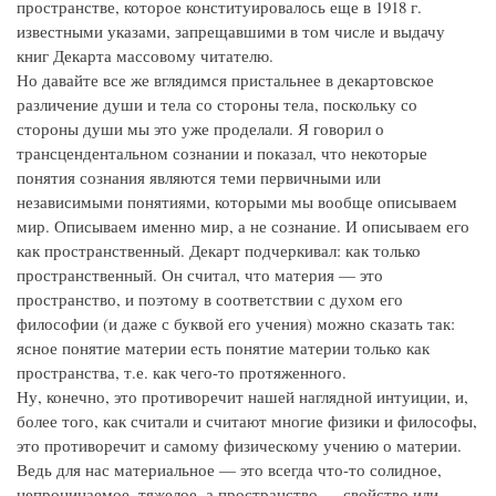
пространстве, которое конституировалось еще в 1918 г.
известными указами, запрещавшими в том числе и выдачу
книг Декарта массовому читателю.
Но давайте все же вглядимся пристальнее в декартовское
различение души и тела со стороны тела, поскольку со
стороны души мы это уже проделали. Я говорил о
трансцендентальном сознании и показал, что некоторые
понятия сознания являются теми первичными или
независимыми понятиями, которыми мы вообще описываем
мир. Описываем именно мир, а не сознание. И описываем его
как пространственный. Декарт подчеркивал: как только
пространственный. Он считал, что материя — это
пространство, и поэтому в соответствии с духом его
философии (и даже с буквой его учения) можно сказать так:
ясное понятие материи есть понятие материи только как
пространства, т.е. как чего-то протяженного.
Ну, конечно, это противоречит нашей наглядной интуиции, и,
более того, как считали и считают многие физики и философы,
это противоречит и самому физическому учению о материи.
Ведь для нас материальное — это всегда что-то солидное,
непроницаемое, тяжелое, а пространство — свойство или