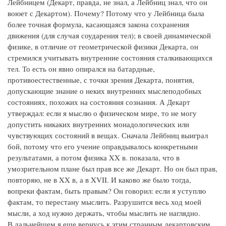
Лейбницем (Декарт, правда, не знал, а Лейбниц знал, что он
воюет с Декартом). Почему? Потому что у Лейбница была
более точная формула, касающаяся закона сохранения
движения (для случая соударения тел); в своей динамической
физике, в отличие от геометрической физики Декарта, он
стремился учитывать внутренние состояния сталкивающихся
тел. То есть он явно опирался на батардные,
противоестественные, с точки зрения Декарта, понятия,
допускающие знание о неких внутренних мыслеподобных
состояниях, похожих на состояния сознания. А Декарт
утверждал: если я мыслю о физическом мире, то не могу
допустить никаких внутренних монадологических или
чувствующих состояний в вещах. Сначала Лейбниц выиграл
бой, потому что его учение оправдывалось конкретными
результатами, а потом физика XX в. показала, что в
умозрительном плане был прав все же Декарт. Но он был прав,
повторяю, не в XX в, а в XVII. И каково же было тогда,
вопреки фактам, быть правым? Он говорил: если я уступлю
фактам, то перестану мыслить. Разрушится весь ход моей
мысли, а ход нужно держать, чтобы мыслить не наглядно.
В дальнейшем я еще вернусь к этим странным декартовским