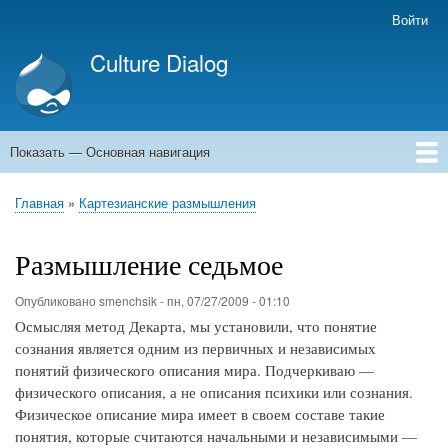
Перейти
Войти
Меню
к
учётной
Culture Dialog
основному
записи
содержанию
пользователя
Показать — Основная навигация
Основная
навигация
Главная
Книги
Авторы
Kомментарии
Архивы емейлов
Форумы
Главная
Картезианские размышления
Строка
навигации
Размышление седьмое
Опубликовано
smenchsik
-
пн, 07/27/2009 - 01:10
Осмысляя метод Декарта, мы установили, что понятие
сознания является одним из первичных и независимых
понятий физического описания мира. Подчеркиваю —
физического описания, а не описания психики или сознания.
Физическое описание мира имеет в своем составе такие
понятия, которые считаются начальными и независимыми —