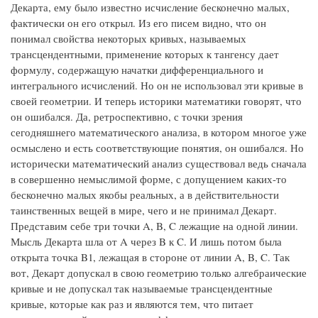
Декарта, ему было известно исчисление бесконечно малых,
фактически он его открыл. Из его писем видно, что он
понимал свойства некоторых кривых, называемых
трансцендентными, применение которых к тангенсу дает
формулу, содержащую начатки дифференциального и
интегрального исчислений. Но он не использовал эти кривые в
своей геометрии. И теперь историки математики говорят, что
он ошибался. Да, ретроспективно, с точки зрения
сегодняшнего математического анализа, в котором многое уже
осмыслено и есть соответствующие понятия, он ошибался. Но
исторически математический анализ существовал ведь сначала
в совершенно немыслимой форме, с допущением каких-то
бесконечно малых якобы реальных, а в действительности
таинственных вещей в мире, чего и не принимал Декарт.
Представим себе три точки A, B, C лежащие на одной линии.
Мысль Декарта шла от A через B к C. И лишь потом была
открыта точка B1, лежащая в стороне от линии A, B, C. Так
вот, Декарт допускал в свою геометрию только алгебраические
кривые и не допускал так называемые трансцендентные
кривые, которые как раз и являются тем, что питает