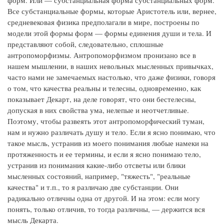
форм. Или — субстанциальная форма субстанциальных форм.
Все субстанциальные формы, которые Аристотель или, вернее,
средневековая физика предполагали в мире, построены по
модели этой формы форм — формы единения души и тела. И
представляют собой, следовательно, сплошные
антропоморфизмы. Антропоморфизмом пронизано все в
нашем мышлении, в наших невольных мысленных привычках,
часто нами не замечаемых настолько, что даже физики, говоря
о том, что качества реальны и телесны, одновременно, как
показывает Декарт, на деле говорят, что они бестелесны,
допуская в них свойства ума, нелепые и неотчетливые.
Поэтому, чтобы развеять этот антропоморфический туман,
нам и нужно различать душу и тело. Если я ясно понимаю, что
такое мысль, устранив из моего понимания любые намеки на
протяженность и ее термины, и если я ясно понимаю тело,
устранив из понимания какие-либо отсветы или блики
мысленных состояний, например, "тяжесть", "реальные
качества" и т.п., то я различаю две субстанции. Они
радикально отличны одна от другой. И на этом: если могу
понять, только отличив, то тогда различны, — держится вся
мысль Декарта.