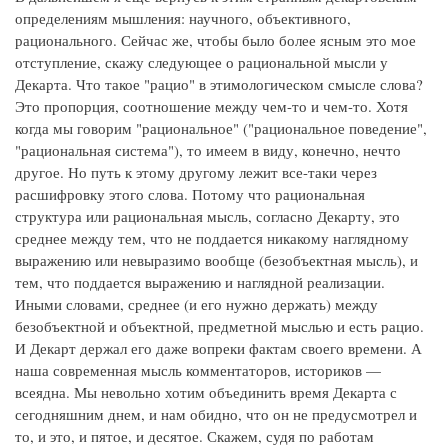
определениям мышления: научного, объективного,
рационального. Сейчас же, чтобы было более ясным это мое
отступление, скажу следующее о рациональной мысли у
Декарта. Что такое "рацио" в этимологическом смысле слова?
Это пропорция, соотношение между чем-то и чем-то. Хотя
когда мы говорим "рациональное" ("рациональное поведение",
"рациональная система"), то имеем в виду, конечно, нечто
другое. Но путь к этому другому лежит все-таки через
расшифровку этого слова. Потому что рациональная
структура или рациональная мысль, согласно Декарту, это
среднее между тем, что не поддается никакому наглядному
выражению или невыразимо вообще (безобъектная мысль), и
тем, что поддается выражению и наглядной реализации.
Иными словами, среднее (и его нужно держать) между
безобъектной и объектной, предметной мыслью и есть рацио.
И Декарт держал его даже вопреки фактам своего времени. А
наша современная мысль комментаторов, историков —
всеядна. Мы невольно хотим объединить время Декарта с
сегодняшним днем, и нам обидно, что он не предусмотрел и
то, и это, и пятое, и десятое. Скажем, судя по работам