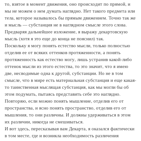
то, взятое в момент движения, оно происходит по прямой, и
мы не можем о нем думать наглядно. Нет такого предмета или
тела, которое называлось бы прямым движением. Точно так же
и мысль — субстанция не в наглядном смысле этого слова.
Предваряя дальнейшее изложение, я выражу декартовскую
мысль (хотя я это еще до конца не пояснил) так.
Поскольку я могу понять естество мысли, только полностью
отделив ее от всяких оттенков протяженности, а понять
протяженность как естество могу, лишь устранив какой-либо
оттенок мысли из этого естества, то это значит, что я имею
две, несводимые одна к другой, субстанции. Но не в том
смысле, что в мире есть материальная субстанция и еще какая-
то таинственная мыслящая субстанция, как мы могли бы об
этом подумать, пытаясь представить себе это наглядно.
Повторяю, если можно понять мышление, отделив его от
пространства, и ясно понять пространство, отделив его от
мышления, то они различны. И должны удерживаться в этом
их различии, никогда не смешиваться.
И вот здесь, пересказывая вам Декарта, я оказался фактически
в том месте, где и возникла необходимость различения