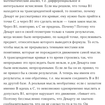
математический анализ, т.е. дифференциальное и
интегральное исчисления. Если мы решили, что точка B1
находится на трансцендентной кривой, то понятно, почему
Декарт не рассматривал эти кривые; ему нужно было прийти к
точке C, а через B1 это сделать нельзя — таков закон мысли.
Через B1, повторяю, к C не придешь. Почему? Потому что
Декарт шел в своей геометрии только к таким результатам,
когда можно было непрерывно, по каждой точке, прослеживать
предмет, относительно которого выводится формула. То есть
чтобы мысль не прерывалась темными местами или
понятиями, которые не порождаются движением самой мысли.
А трансцендентные кривые в то время строились так, что
непрерывно это проследить было нельзя, и для Декарта они
были неясными, непрозрачными. Если ли бы он их принял, то
не пришел бы к своим результатам. А теперь мы имеем его
результаты, и они обратимы, т.е. мы можем соединить B и B1
на другой базе. А реальная мысль необратима: если с захватом
именно B идешь к C, то невозможно одновременно мыслить и
допускать B1, которое нарушает это движение, сбивает его.
Поэтому бессмысленно говорить, что Декарту не хватило
сообразительности, что он не сделал то-то и то-то. Он