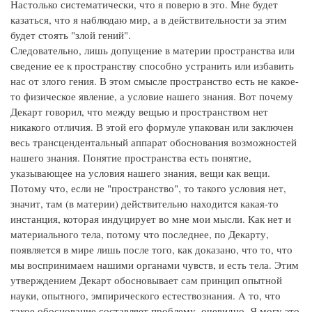
Настолько систематически, что я поверю в это. Мне будет
казаться, что я наблюдаю мир, а в действительности за этим
будет стоять "злой гений".
Следовательно, лишь допущение в материи пространства или
сведение ее к пространству способно устранить или избавить
нас от злого гения. В этом смысле пространство есть не какое-
то физическое явление, а условие нашего знания. Вот почему
Декарт говорил, что между вещью и пространством нет
никакого отличия. В этой его формуле упакован или заключен
весь трансцендентальный аппарат обоснования возможностей
нашего знания. Понятие пространства есть понятие,
указывающее на условия нашего знания, вещи как вещи.
Потому что, если не "пространство", то такого условия нет,
значит, там (в материи) действительно находится какая-то
инстанция, которая индуцирует во мне мои мысли. Как нет и
материального тела, потому что последнее, по Декарту,
появляется в мире лишь после того, как доказано, что то, что
мы воспринимаем нашими органами чувств, и есть тела. Этим
утверждением Декарт обосновывает сам принцип опытной
науки, опытного, эмпирического естествознания. A то, что
такое обоснование составляет проблему, очевидно. Я могу это