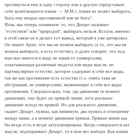
протянуться ему в одну сторону или в другую (представьте
себе колеблющееся пламя. — М.М.); пламя не может выбирать,
быть ему вещью протяженной или не быть".
Итак, мы теперь понимаем: то, что Декарт называет
"естеством" или "природой", выбирать нельзя. Кстати, именно
в этой связи он и делает тот вывод, который я уже цитировал.
Он пишет Арно, что мы не можем выбирать (а то, что мы не
можем выбирать, и есть естество), и далее говорит, что под
мыслью имеется в виду не какая-то универсалия,
охватывающая различные модусы или виды мысли, но
партикулярное естество, которое содержит в себе все виды,
так же как протяжение есть естество (т.е. опять-таки не
абстракция, не универсалия), включающее в себя все виды
протяжения. Следовательно, там, где движение (в момент
движения), оно будет по прямой линии, хотя реальное
движение всегда по кривой. Но для реального движения,
скажет Декарт, нужны, как минимум, два пункта и отношение
между ними, а в момент движения прямая. Прямая линия как
бы везде есть и везде актуализирована. Когда совершается акт
мысли, подчеркивает Декарт, то в нем нет выбора. Как пламя