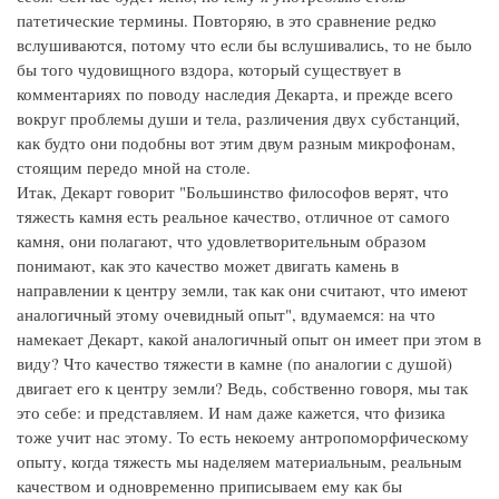
патетические термины. Повторяю, в это сравнение редко
вслушиваются, потому что если бы вслушивались, то не было
бы того чудовищного вздора, который существует в
комментариях по поводу наследия Декарта, и прежде всего
вокруг проблемы души и тела, различения двух субстанций,
как будто они подобны вот этим двум разным микрофонам,
стоящим передо мной на столе.
Итак, Декарт говорит "Большинство философов верят, что
тяжесть камня есть реальное качество, отличное от самого
камня, они полагают, что удовлетворительным образом
понимают, как это качество может двигать камень в
направлении к центру земли, так как они считают, что имеют
аналогичный этому очевидный опыт", вдумаемся: на что
намекает Декарт, какой аналогичный опыт он имеет при этом в
виду? Что качество тяжести в камне (по аналогии с душой)
двигает его к центру земли? Ведь, собственно говоря, мы так
это себе: и представляем. И нам даже кажется, что физика
тоже учит нас этому. То есть некоему антропоморфическому
опыту, когда тяжесть мы наделяем материальным, реальным
качеством и одновременно приписываем ему как бы