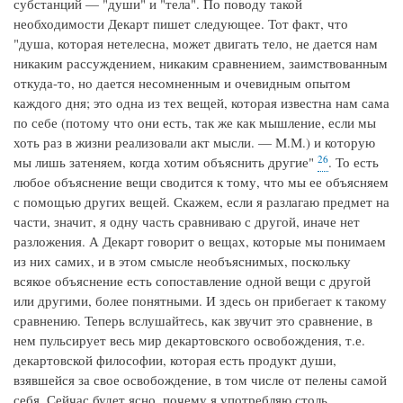
субстанций — "души" и "тела". По поводу такой
необходимости Декарт пишет следующее. Тот факт, что
"душа, которая нетелесна, может двигать тело, не дается нам
никаким рассуждением, никаким сравнением, заимствованным
откуда-то, но дается несомненным и очевидным опытом
каждого дня; это одна из тех вещей, которая известна нам сама
по себе (потому что они есть, так же как мышление, если мы
хоть раз в жизни реализовали акт мысли. — М.М.) и которую
26
мы лишь затеняем, когда хотим объяснить другие"
. То есть
любое объяснение вещи сводится к тому, что мы ее объясняем
с помощью других вещей. Скажем, если я разлагаю предмет на
части, значит, я одну часть сравниваю с другой, иначе нет
разложения. А Декарт говорит о вещах, которые мы понимаем
из них самих, и в этом смысле необъяснимых, поскольку
всякое объяснение есть сопоставление одной вещи с другой
или другими, более понятными. И здесь он прибегает к такому
сравнению. Теперь вслушайтесь, как звучит это сравнение, в
нем пульсирует весь мир декартовского освобождения, т.е.
декартовской философии, которая есть продукт души,
взявшейся за свое освобождение, в том числе от пелены самой
себя. Сейчас будет ясно, почему я употребляю столь