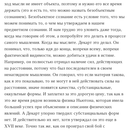
ход мысли не имеет объекта, поэтому и нужно его все время
держать (это и есть то, что можно назвать безобъектным
сознанием). Безобъектное сознание есть условие того, что мы
можем понимать то, о чем мы утверждаем в нашем
предметном сознании. И нам трудно это уловить даже тогда,
когда мы говорим об этом, а попробуйте это делать в процессе
самого мышления. Когда вы мыслите. Декарт это делал. Он
понимал, что, только идя до конца, вопреки всему, вопреки
фактической видимости, можно добиться удачи в истине.
Например, он полностью отрицал наличие сил, действующих
на расстоянии, потому что был последователен в своем
ненаглядном мышлении. Он говорил, что если материя такова,
как я это показываю, то не могут в ней действовать силы на
расстоянии, иначе появятся качества, субстанциальные,
оккультные формы. И заплатил за это дорогую цену, так как в
это же время рядом возникла физика Ньютона, которая имела
больший успех при объяснении и описании физических
явлений. А Декарт упорно твердил: субстанциальных форм
нет. И действительно их нет, хотя утверждал он это еще в
XVII веке. Точно так же, как он проиграл свой бой с