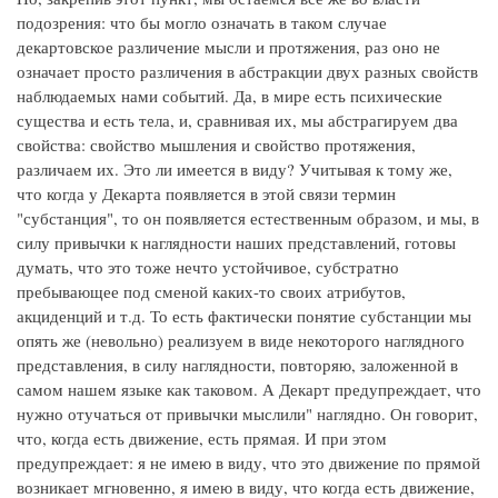
подозрения: что бы могло означать в таком случае
декартовское различение мысли и протяжения, раз оно не
означает просто различения в абстракции двух разных свойств
наблюдаемых нами событий. Да, в мире есть психические
существа и есть тела, и, сравнивая их, мы абстрагируем два
свойства: свойство мышления и свойство протяжения,
различаем их. Это ли имеется в виду? Учитывая к тому же,
что когда у Декарта появляется в этой связи термин
"субстанция", то он появляется естественным образом, и мы, в
силу привычки к наглядности наших представлений, готовы
думать, что это тоже нечто устойчивое, субстратно
пребывающее под сменой каких-то своих атрибутов,
акциденций и т.д. То есть фактически понятие субстанции мы
опять же (невольно) реализуем в виде некоторого наглядного
представления, в силу наглядности, повторяю, заложенной в
самом нашем языке как таковом. А Декарт предупреждает, что
нужно отучаться от привычки мыслили" наглядно. Он говорит,
что, когда есть движение, есть прямая. И при этом
предупреждает: я не имею в виду, что это движение по прямой
возникает мгновенно, я имею в виду, что когда есть движение,