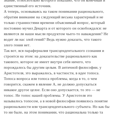
знание, относительно которого показано, что он конечный и
единственный его источник.
А теперь, основываясь на таком понимании рационального,
обратим внимание на следующий весьма характерный и не
только странностями времени объяснимый вопрос, который
постоянно мучил Декарта и от которого он освобождался: не
являются ли наши мысли продуктом чьего-то наваждения? Не
водит ли нас злой гений? Ведь нужно доказать, что такого
злого гения нет.
Так вот, вся параферналия трансцендентального сознания и
строится на этом: на доказательстве рационального как
такового, которое не имеет внутри себя ничего, что
порождалось бы другим целым. В античной философии, у
Аристотеля, это выражалось, в частности, в идее топоса.
Топоса вопроса или топоса проблемы, когда в то, о чем
говорится, скажем в явление А, не должно допускаться
никакое другое целое. Если оно допускается, то это — не
топос. Не топос нашей проблемы. У Аристотеля это
называлось топосом, а в новой философии появилось понятие
рациональности или трансцендентального субъекта. Но как бы
то ни было, на этом понимании, что рациональна только та