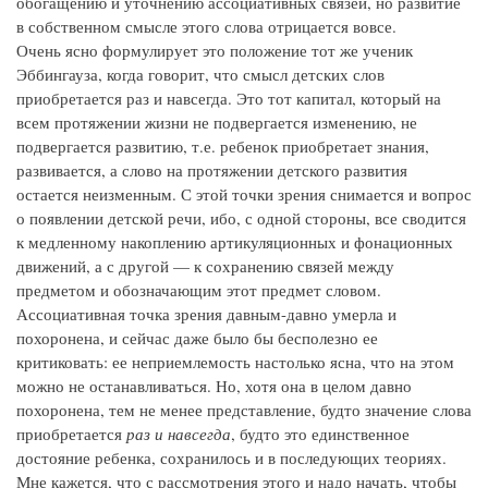
обогащению и уточнению ассоциативных связей, но развитие
в собственном смысле этого слова отрицается вовсе.
Очень ясно формулирует это положение тот же ученик
Эббингауза, когда говорит, что смысл детских слов
приобретается раз и навсегда. Это тот капитал, который на
всем протяжении жизни не подвергается изменению, не
подвергается развитию, т.е. ребенок приобретает знания,
развивается, а слово на протяжении детского развития
остается неизменным. С этой точки зрения снимается и вопрос
о появлении детской речи, ибо, с одной стороны, все сводится
к медленному накоплению артикуляционных и фонационных
движений, а с другой — к сохранению связей между
предметом и обозначающим этот предмет словом.
Ассоциативная точка зрения давным-давно умерла и
похоронена, и сейчас даже было бы бесполезно ее
критиковать: ее неприемлемость настолько ясна, что на этом
можно не останавливаться. Но, хотя она в целом давно
похоронена, тем не менее представление, будто значение слова
приобретается
раз и навсегда
, будто это единственное
достояние ребенка, сохранилось и в последующих теориях.
Мне кажется, что с рассмотрения этого и надо начать, чтобы