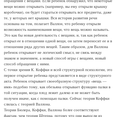
обращения с вещами. Если ребенок обнаружил, что некоторые
вещи можно открывать (например, вы ему открыли крышку
коробочки), он будет стараться открывать все предметы, даже
те, у которых нет крышки. Вся история развития речи
основана на том, полагает Валлон, что ребенку открыли
возможность наименования вещи, что вещь можно называть.
Это как бы новая деятельность с вещами, и, так как ребенок
открыл ее в отношении одной вещи, он затем переносит ее и в
отношении ряда других вещей. Таким образом, для Валлона
ребенок открывает не логический смысл, не связь между
знаком и значением, а новый способ игры с вещами, новый
способ обращения с ними.
С точки зрения К. Коффки и всей структурной психологии, это
первое открытие ребенка представляется в виде структурного
акта. Ребенок открывает своеобразную структуру «вещь —
имя» подобно тому, как обезьяна открывает функцию палки в
той ситуации, когда плод лежит далеко и не может быть
получен иначе, как с помощью палки. Сейчас теория Коффки
слилась с теорией Валлона.
Теории Бюлера, Коффки, Валлона более соответствуют
фактам, чем теория Штерна, потому что они выросли из