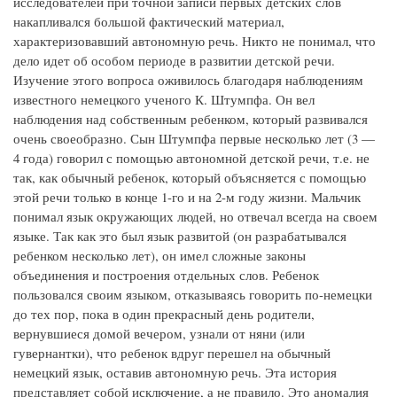
исследователей при точной записи первых детских слов
накапливался большой фактический материал,
характеризовавший автономную речь. Никто не понимал, что
дело идет об особом периоде в развитии детской речи.
Изучение этого вопроса оживилось благодаря наблюдениям
известного немецкого ученого К. Штумпфа. Он вел
наблюдения над собственным ребенком, который развивался
очень своеобразно. Сын Штумпфа первые несколько лет (3 —
4 года) говорил с помощью автономной детской речи, т.е. не
так, как обычный ребенок, который объясняется с помощью
этой речи только в конце 1-го и на 2-м году жизни. Мальчик
понимал язык окружающих людей, но отвечал всегда на своем
языке. Так как это был язык развитой (он разрабатывался
ребенком несколько лет), он имел сложные законы
объединения и построения отдельных слов. Ребенок
пользовался своим языком, отказываясь говорить по-немецки
до тех пор, пока в один прекрасный день родители,
вернувшиеся домой вечером, узнали от няни (или
гувернантки), что ребенок вдруг перешел на обычный
немецкий язык, оставив автономную речь. Эта история
представляет собой исключение, а не правило. Это аномалия