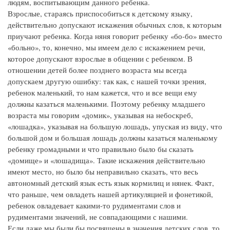
людям, воспитывающим данного ребенка.
Взрослые, стараясь приспособиться к детскому языку,
действительно допускают искажения обычных слов, к которым
приучают ребенка. Когда няня говорит ребенку «бо-бо» вместо
«больно», то, конечно, мы имеем дело с искажением речи,
которое допускают взрослые в общении с ребенком. В
отношении детей более позднего возраста мы всегда
допускаем другую ошибку: так как, с нашей точки зрения,
ребенок маленький, то нам кажется, что и все вещи ему
должны казаться маленькими. Поэтому ребенку младшего
возраста мы говорим «домик», указывая на небоскреб,
«лошадка», указывая на большую лошадь, упуская из виду, что
большой дом и большая лошадь должны казаться маленькому
ребенку громадными и что правильно было бы сказать
«домище» и «лошадища». Такие искажения действительно
имеют место, но было бы неправильно сказать, что весь
автономный детский язык есть язык кормилиц и нянек. Факт,
что раньше, чем овладеть нашей артикуляцией и фонетикой,
ребенок овладевает какими-то рудиментами слов и
рудиментами значений, не совпадающими с нашими.
Если даже мы были бы посвящены в значения детских слов, то