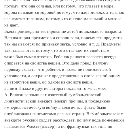
потому, что она соленая, или потому, что плавает в море;
корова называется коровой потому, что дает молоко, а теленок
называется теленком, потому что он еще маленький и молока
не дает.
Было произведено тестирование детей дошкольного возраста.
Называли ряд предметов и спрашивали, почему эти предметы
так называются: по признаку звука, условно и т. д. Предметы
так называются, потому что это отвечает их свойствам, —
таков был смысл ответов. Ребенок раннего возраста всегда
опирается на свойства вещей. Это дало повод Валлону
первому сказать, что ребенок и позже не понимает этой
условности, а сохраняет представление о слове как об одном
из атрибутов вещи, об одном из свойств вещи.
За ним Пиаже и другие авторы показали то же самое.
А. Валлон вспоминает известный гумбольдтовский
лингвистический анекдот (между прочим, в последнюю
империалистическую войну аналогичные факты были
опубликованы лингвистами разных стран). В гумбольдтовском
анекдоте русский солдат рассуждает, почему вода по-немецки
называется Wasser (вассер), а по-французски так-то, а по-