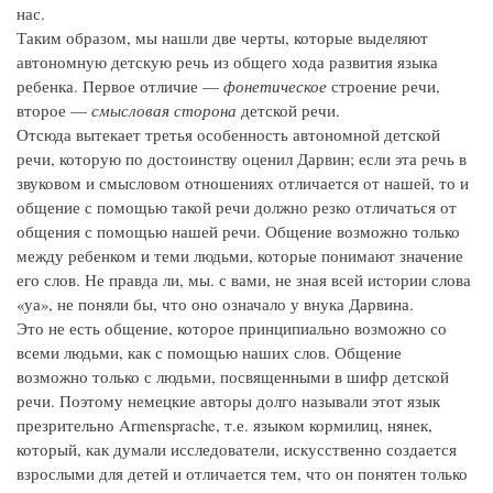
нас.
Таким образом, мы нашли две черты, которые выделяют
автономную детскую речь из общего хода развития языка
ребенка. Первое отличие —
фонетическое
строение речи,
второе —
смысловая сторона
детской речи.
Отсюда вытекает третья особенность автономной детской
речи, которую по достоинству оценил Дарвин; если эта речь в
звуковом и смысловом отношениях отличается от нашей, то и
общение с помощью такой речи должно резко отличаться от
общения с помощью нашей речи. Общение возможно только
между ребенком и теми людьми, которые понимают значение
его слов. Не правда ли, мы. с вами, не зная всей истории слова
«уа», не поняли бы, что оно означало у внука Дарвина.
Это не есть общение, которое принципиально возможно со
всеми людьми, как с помощью наших слов. Общение
возможно только с людьми, посвященными в шифр детской
речи. Поэтому немецкие авторы долго называли этот язык
презрительно Armensprache, т.е. языком кормилиц, нянек,
который, как думали исследователи, искусственно создается
взрослыми для детей и отличается тем, что он понятен только