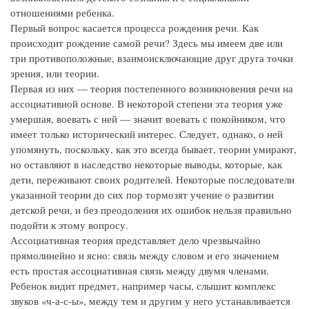
отношениями ребенка.
Первый вопрос касается процесса рождения речи. Как
происходит рождение самой речи? Здесь мы имеем две или
три противоположные, взаимоисключающие друг друга точки
зрения, или теории.
Первая из них — теория постепенного возникновения речи на
ассоциативной основе. В некоторой степени эта теория уже
умершая, воевать с ней — значит воевать с покойником, что
имеет только исторический интерес. Следует, однако, о ней
упомянуть, поскольку, как это всегда бывает, теории умирают,
но оставляют в наследство некоторые выводы, которые, как
дети, переживают своих родителей. Некоторые последователи
указанной теории до сих пор тормозят учение о развитии
детской речи, и без преодоления их ошибок нельзя правильно
подойти к этому вопросу.
Ассоциативная теория представляет дело чрезвычайно
прямолинейно и ясно: связь между словом и его значением
есть простая ассоциативная связь между двумя членами.
Ребенок видит предмет, например часы, слышит комплекс
звуков «ч-а-с-ы», между тем и другим у него устанавливается