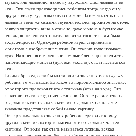
звукам, или названию, данному взрослым, стал называть ее
«уа». Эти звуки производились ребенком тогда, когда он у
пруда видел утку, плавающую по воде. Затем мальчик стал
называть теми же самыми звуками молоко, пролитое на столе,
всякую жидкость, вино в стакане, даже молоко в бутылочке,
очевидно, перенося это название из-за того, что там была
вода, жидкость. Однажды ребенок играл старинными
монетами с изображением птиц. Он стал их тоже называть
«уа». Наконец, все маленькие круглые блестящие предметы,
напоминающие монеты (пуговки, медали), стали называться
«уа».
Таким образом, если бы мы записали значения слова «уа» у
ребенка, то мы нашли бы какое-то первоначальное значение,
от которого происходят все остальные (утка на воде). Это
значение почти всегда очень сложно. Оно не расчленено на
отдельные качества, как значения отдельных слов, такое
значение представляет собой целую картину.
От первоначального значения ребенок переходит к ряду
других значений, которые вытекают из отдельных частей
картины. От воды так стала называться лужица, всякая
жидкость, впоследствии бутылка. От утки стали называться