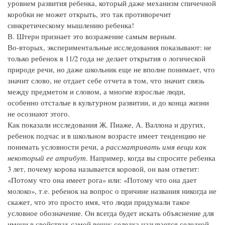
уровнем развития ребенка, который даже механизм спичечной
коробки не может открыть, это так противоречит
синкретическому мышлению ребенка!
В. Штерн признает это возражение самым верным.
Во-вторых, экспериментальные исследования показывают: не
только ребенок в 11/2 года не делает открытия о логической
природе речи, но даже школьник еще не вполне понимает, что
значит слово, не отдает себе отчета в том, что значит связь
между предметом и словом, а многие взрослые люди,
особенно отсталые в культурном развитии, и до конца жизни
не осознают этого.
Как показали исследования Ж. Пиаже, А. Валлона и других,
ребенок подчас и в школьном возрасте имеет тенденцию не
понимать условности речи, а
рассматривать имя вещи как
некоторый ее атрибут
. Например, когда вы спросите ребенка
3 лет, почему корова называется коровой, он вам ответит:
«Потому что она имеет рога» или: «Потому что она дает
молоко», т.е. ребенок на вопрос о причине названия никогда не
скажет, что это просто имя, что люди придумали такое
условное обозначение. Он всегда будет искать объяснение для
имени в свойствах самой вещи: селедка называется селедкой