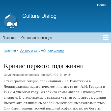
Перейти
Войти
Меню
к
учётной
Culture Dialog
основному
записи
содержанию
пользователя
Показать — Основная навигация
Основная
навигация
Главная
Книги
Авторы
Kомментарии
Архивы емейлов
Форумы
Главная
Вопросы детской психологии
Строка
навигации
Кризис первого года жизни
Опубликовано
smenchsik
-
пн, 02/01/2010 - 04:54
Стенограмма лекции, прочитанной Л.С. Выготским в
Ленинградском педагогическом институте им. А.И. Герцена в
1933/34 учебном году. Из архива семья автора. Публикуется
впервые. В стенограмме отражена устная речь автора. Лекции
Выготского отличались особой смысловой выразительностью.
Они были лишены всякой внешней эффектности, но богаты