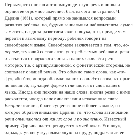
Первым, кто описал автономную детскую речь и понял и
оценил ее огромное значение, был, как это ни странно, Ч.
Дарвин (1881), который прямо не занимался вопросами
развития ребенка, но, будучи гениальным наблюдателем, сумел
заметить, следя за развитием своего внука, что, прежде чем
перейти к языковому периоду, ребенок говорит на
своеобразном языке. Своеобразие заключается в том, что,
во-
первых
, звуковой состав слов, употребляемых ребенком, резко
отличается от звукового состава наших слов. Эта речь
моторно, т.е. с артикуляционной, с фонетической стороны, не
совпадает с нашей речью. Это обычно такие слова, как «пу-
фу», «бо-бо», иногда обломки наших слов. Это слова, которые
по внешней, звучащей форме отличаются от слов нашего
языка. Иногда они похожи на наши слова, иногда резко с ними
расходятся, иногда напоминают наши искаженные слова.
Второе
отличие, более существенное и более важное, на
которое обратил внимание Дарвин, то, что слова автономной
речи
отличаются от наших слов и по значению
. Известный
пример Дарвина часто цитируется в учебниках. Его внук,
однажды увидя утку, плавающую на пруду, подражая ли ее