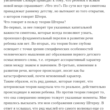
увеличение словаря приводит к тому, что ребенок о всякой
новой вещи спрашивает: «Что это?» По сути все три симптома
принадлежат раннему детству, но вытекают из того открытия,
о котором говорит Штерн.
Что говорит в пользу теории Штерна?
Во-первых, за нее говорят три указанных капитальной
важности симптома, которые всегда позволяют узнать,
произошел фундаментальный перелом в развитии речи
ребенка или нет. Во-вторых, эта теория более глубоко
освещает с точки зрения специфических особенностей
человеческого мышления акт образования первого детского
осмысленного слова, т.е. отрицает ассоциативный характер
связи между знаком и значением. В-третьих, изменение в
развитии речи, которое происходит, носит как бы
катастрофический, почти мгновенный характер.
Таким образом, есть ряд данных, которые говорят, что
штерновская теория нащупала что-то реальное, действительно
происходящее в жизни ребенка. Но против теории говорит то,
что она совершенно неверно толкует указанные моменты. Мне
пришлось высказать эти мои соображения самому Штерну. В
ответ я услышал, что ряд мыслей его самого волновал еще со