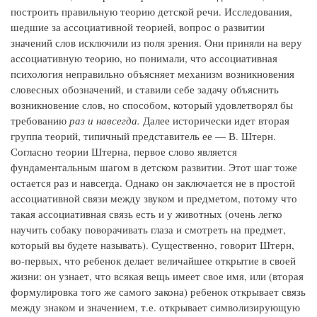
построить правильную теорию детской речи. Исследования,
шедшие за ассоциативной теорией, вопрос о развитии
значений слов исключили из поля зрения. Они приняли на веру
ассоциативную теорию, но понимали, что ассоциативная
психология неправильно объясняет механизм возникновения
словесных обозначений, и ставили себе задачу объяснить
возникновение слов, но способом, который удовлетворял бы
требованию
раз и навсегда.
Далее исторически идет вторая
группа теорий, типичный представитель ее — В. Штерн.
Согласно теории Штерна, первое слово является
фундаментальным шагом в детском развитии. Этот шаг тоже
остается раз и навсегда. Однако он заключается не в простой
ассоциативной связи между звуком и предметом, потому что
такая ассоциативная связь есть и у животных (очень легко
научить собаку поворачивать глаза и смотреть на предмет,
который вы будете называть). Существенно, говорит Штерн,
во-первых, что ребенок делает величайшее открытие в своей
жизни: он узнает, что всякая вещь имеет свое имя, или (вторая
формулировка того же самого закона) ребенок открывает связь
между знаком и значением, т.е. открывает символизирующую