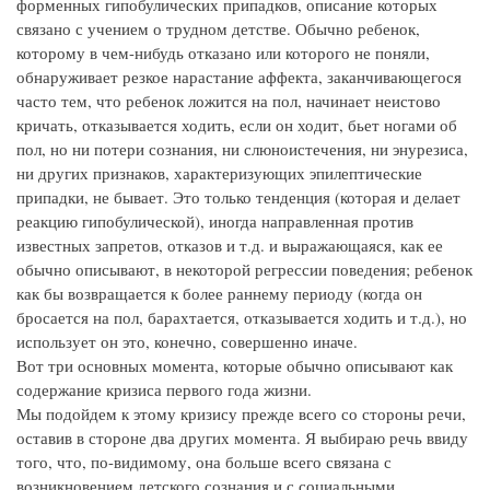
форменных гипобулических припадков, описание которых
связано с учением о трудном детстве. Обычно ребенок,
которому в чем-нибудь отказано или которого не поняли,
обнаруживает резкое нарастание аффекта, заканчивающегося
часто тем, что ребенок ложится на пол, начинает неистово
кричать, отказывается ходить, если он ходит, бьет ногами об
пол, но ни потери сознания, ни слюноистечения, ни энурезиса,
ни других признаков, характеризующих эпилептические
припадки, не бывает. Это только тенденция (которая и делает
реакцию гипобулической), иногда направленная против
известных запретов, отказов и т.д. и выражающаяся, как ее
обычно описывают, в некоторой регрессии поведения; ребенок
как бы возвращается к более раннему периоду (когда он
бросается на пол, барахтается, отказывается ходить и т.д.), но
использует он это, конечно, совершенно иначе.
Вот три основных момента, которые обычно описывают как
содержание кризиса первого года жизни.
Мы подойдем к этому кризису прежде всего со стороны речи,
оставив в стороне два других момента. Я выбираю речь ввиду
того, что, по-видимому, она больше всего связана с
возникновением детского сознания и с социальными