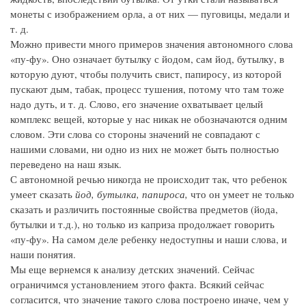
монеты с изображением орла, а от них — пуговицы, медали и
т. д.
Можно привести много примеров значения автономного слова
«пу-фу». Оно означает бутылку с йодом, сам йод, бутылку, в
которую дуют, чтобы получить свист, папиросу, из которой
пускают дым, табак, процесс тушения, потому что там тоже
надо дуть, и т. д. Слово, его значение охватывает целый
комплекс вещей, которые у нас никак не обозначаются одним
словом. Эти слова со стороны значений не совпадают с
нашими словами, ни одно из них не может быть полностью
переведено на наш язык.
С автономной речью никогда не происходит так, что ребенок
умеет сказать
йод, бутылка, папироса,
что он умеет не только
сказать и различить постоянные свойства предметов (йода,
бутылки и т.д.), но только из каприза продолжает говорить
«пу-фу». На самом деле ребенку недоступны и наши слова, и
наши понятия.
Мы еще вернемся к анализу детских значений. Сейчас
ограничимся установлением этого факта. Всякий сейчас
согласится, что значение такого слова построено иначе, чем у