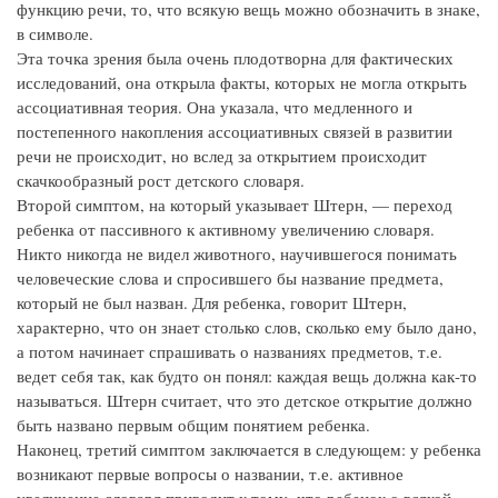
функцию речи, то, что всякую вещь можно обозначить в знаке,
в символе.
Эта точка зрения была очень плодотворна для фактических
исследований, она открыла факты, которых не могла открыть
ассоциативная теория. Она указала, что медленного и
постепенного накопления ассоциативных связей в развитии
речи не происходит, но вслед за открытием происходит
скачкообразный рост детского словаря.
Второй симптом, на который указывает Штерн, — переход
ребенка от пассивного к активному увеличению словаря.
Никто никогда не видел животного, научившегося понимать
человеческие слова и спросившего бы название предмета,
который не был назван. Для ребенка, говорит Штерн,
характерно, что он знает столько слов, сколько ему было дано,
а потом начинает спрашивать о названиях предметов, т.е.
ведет себя так, как будто он понял: каждая вещь должна как-то
называться. Штерн считает, что это детское открытие должно
быть названо первым общим понятием ребенка.
Наконец, третий симптом заключается в следующем: у ребенка
возникают первые вопросы о названии, т.е. активное