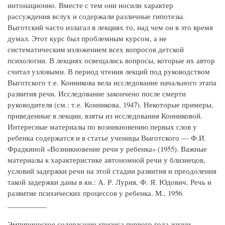
интонационно. Вместе с тем они носили характер
рассуждения вслух и содержали различные гипотезы.
Выготский часто излагал в лекциях то, над чем он в это время
думал. Этот курс был проблемным курсом, а не
систематическим изложением всех вопросов детской
психологии. В лекциях освещались вопросы, которые их автор
считал узловыми. В период чтения лекций под руководством
Выготского т.е. Конникова вела исследование начального этапа
развития речи. Исследование закончено после смерти
руководителя (см.: т.е. Конникова, 1947). Некоторые примеры,
приведенные в лекции, взяты из исследования Конниковой.
Интересные материалы по возникновению первых слов у
ребенка содержатся и в статье ученицы Выготского — Ф.И.
Фрадкиной «Возникновение речи у ребенка» (1955). Важные
материалы к характеристике автономной речи у близнецов,
условий задержки речи на этой стадии развития и преодоления
такой задержки даны в кн.: А. Р. Лурия, Ф. Я. Юдович. Речь и
развитие психических процессов у ребенка. М., 1956.
___________
Эмпирическое содержание кризиса первого года жизни