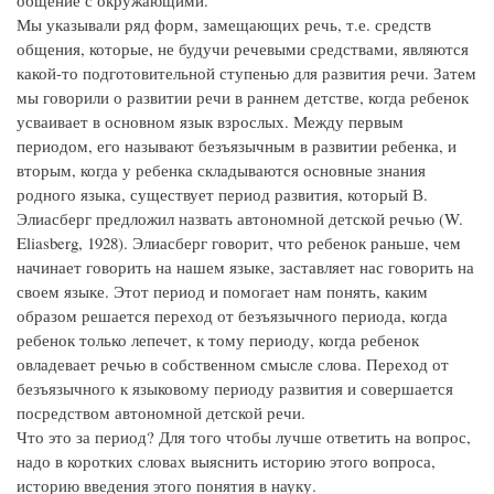
общение с окружающими.
Мы указывали ряд форм, замещающих речь, т.е. средств
общения, которые, не будучи речевыми средствами, являются
какой-то подготовительной ступенью для развития речи. Затем
мы говорили о развитии речи в раннем детстве, когда ребенок
усваивает в основном язык взрослых. Между первым
периодом, его называют безъязычным в развитии ребенка, и
вторым, когда у ребенка складываются основные знания
родного языка, существует период развития, который В.
Элиасберг предложил назвать автономной детской речью (W.
Eliasberg, 1928). Элиасберг говорит, что ребенок раньше, чем
начинает говорить на нашем языке, заставляет нас говорить на
своем языке. Этот период и помогает нам понять, каким
образом решается переход от безъязычного периода, когда
ребенок только лепечет, к тому периоду, когда ребенок
овладевает речью в собственном смысле слова. Переход от
безъязычного к языковому периоду развития и совершается
посредством автономной детской речи.
Что это за период? Для того чтобы лучше ответить на вопрос,
надо в коротких словах выяснить историю этого вопроса,
историю введения этого понятия в науку.