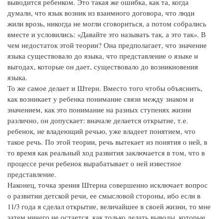
выводится ребенком. Это такая же ошибка, как та, когда
думали, что язык возник из взаимного договора, что люди
жили врозь, никогда не могли сговориться, а потом собрались
вместе и условились: «Давайте это называть так, а это так». В
чем недостаток этой теории? Она предполагает, что значение
языка существовало до языка, что представление о языке и
выгодах, которые он дает, существовало до возникновения
языка.
То же самое делает и Штерн. Вместо того чтобы объяснить,
как возникает у ребенка понимание связи между знаком и
значением, как это понимание на разных ступенях жизни
различно, он допускает: вначале делается открытие, т.е.
ребенок, не владеющий речью, уже владеет понятием, что
такое речь. По этой теории, речь вытекает из понятия о ней, в
то время как реальный ход развития заключается в том, что в
процессе речи ребенок вырабатывает о ней известное
представление.
Наконец, точка зрения Штерна совершенно исключает вопрос
о развитии детской речи, ее смысловой стороны, ибо если в
11/3 года я сделал открытие, величайшее в своей жизни, то мне
затем ничего не остается, как только делать выводы, которые