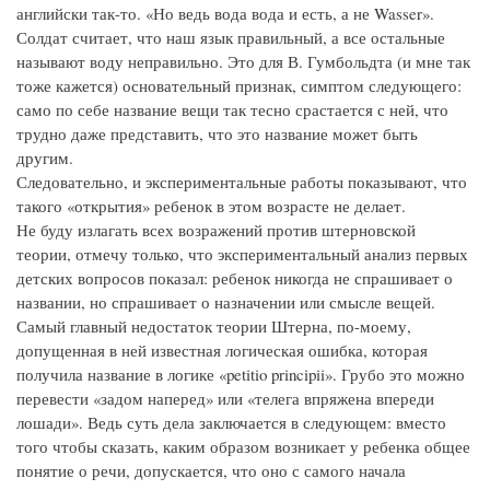
английски так-то. «Но ведь вода вода и есть, а не Wasser».
Солдат считает, что наш язык правильный, а все остальные
называют воду неправильно. Это для В. Гумбольдта (и мне так
тоже кажется) основательный признак, симптом следующего:
само по себе название вещи так тесно срастается с ней, что
трудно даже представить, что это название может быть
другим.
Следовательно, и экспериментальные работы показывают, что
такого «открытия» ребенок в этом возрасте не делает.
Не буду излагать всех возражений против штерновской
теории, отмечу только, что экспериментальный анализ первых
детских вопросов показал: ребенок никогда не спрашивает о
названии, но спрашивает о назначении или смысле вещей.
Самый главный недостаток теории Штерна, по-моему,
допущенная в ней известная логическая ошибка, которая
получила название в логике «petitio principii». Грубо это можно
перевести «задом наперед» или «телега впряжена впереди
лошади». Ведь суть дела заключается в следующем: вместо
того чтобы сказать, каким образом возникает у ребенка общее
понятие о речи, допускается, что оно с самого начала