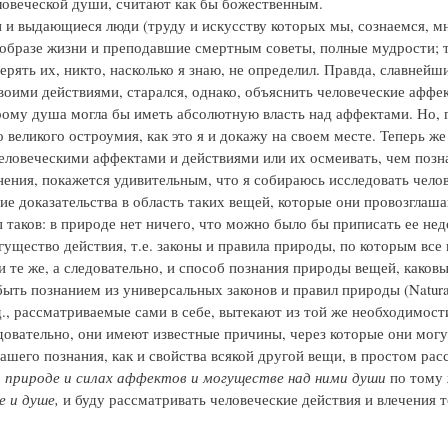
ловеческой души, считают как бы божественным.
 и выдающиеся люди (труду и искусству которых мы, сознаемся, м
образе жизни и преподавшие смертным советы, полные мудрости; т
ерять их, никто, насколько я знаю, не определил. Правда, славней
воими действиями, старался, однако, объяснить человеческие аффек
рому душа могла бы иметь абсолютную власть над аффектами. Но, п
 великого остроумия, как это я и докажу на своем месте. Теперь ж
еловеческими аффектами и действиями или их осмеивать, чем позна
нения, покажется удивительным, что я собираюсь исследовать чело
гие доказательства в область таких вещей, которые они провозгл
таков: в природе нет ничего, что можно было бы приписать ее недо
гущество действия, т.е. законы и правила природы, по которым все
 и те же, а следовательно, и способ познания природы вещей, каков
ыть познанием из универсальных законов и правил природы (Naturae 
.д., рассматриваемые сами в себе, вытекают из той же необходимос
едовательно, они имеют известные причины, через которые они могу
ашего познания, как и свойства всякой другой вещи, в простом рас
 природе и силах аффектов и могуществе над ними души
по тому 
е и душе,
и буду рассматривать человеческие действия и влечения т