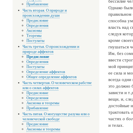
бессилие че
Прибавление
Однако были
Часть вторая. О природе и
правильном 
происхождении души
способна ум
Предисловие
Определения
власть над с
Аксиомы
следуя кото
Теоремы
кроме своего
Постулаты
гнушаться ч
Часть третья. О происхождении и
природе аффектов
Им, без сом
Предисловие
ввести стро
Определения
мой принцип 
Постулаты
Определение аффектов
ее сила и мо
Общее определение аффектов
всегда одни
Часть четвертая. О человеческом рабстве
это должно б
или о силах аффектов
зависти и т
Предисловие
Определения
вещи, и, сл
Аксиома и теоремы
достойные н
Прибавление
трактовать
о
Часть пятая. О могуществе разума или о
частях
о бог
человеческой свободе
Предисловие
и телах.
Аксиомы и теоремы