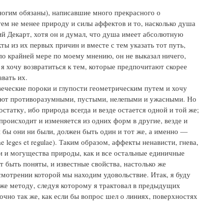
ногим обязаны), написавшие много прекрасного о
ем не менее природу и силы аффектов и то, насколько душа
ший Декарт, хотя он и думал, что душа имеет абсолютную
ты из их первых причин и вместе с тем указать тот путь,
о крайней мере по моему мнению, он не выказал ничего,
е я хочу возвратиться к тем, которые предпочитают скорее
вать их.
веческие пороки и глупости геометрическим путем и хочу
ашают противоразумными, пустыми, нелепыми и ужасными. Но
статку, ибо природа всегда и везде остается одной и той же;
 происходит и изменяется из одних форм в другие, везде и
ы бы они ни были, должен быть один и тот же, а именно —
leges et regulae). Таким образом, аффекты ненависти, гнева,
ти и могущества природы, как и все остальные единичные
т быть поняты, и известные свойства, настолько же
смотрении которой мы находим удовольствие. Итак, я буду
же методу, следуя которому я трактовал в предыдущих
очно так же, как если бы вопрос шел о линиях, поверхностях