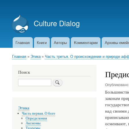
Меню
учётной
Culture Dialog
записи
пользователя
Главная
Книги
Авторы
Kомментарии
Архивы емей
Основная
навигация
Главная
Этика
Часть третья. О происхождении и природе аф
Строка
навигации
Преди
Поиск
Поиск
Опубликован
Большинство
законам при
государство
Этика
над своими 
Часть первая. О боге
приписывают
Определения
осмеивают, 
Аксиомы
Теоремы