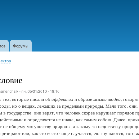
Перейти
к
основному
содержанию
лов
Форумы
фектов
словие
о
smenchsik
-
пн, 05/31/2010 - 18:10
 тех, которые писали
об аффектах
и
образе жизни людей
, говоря
роды, но о вещах, лежащих за пределами природы. Мало того, они,
м в государстве: они верят, что человек скорее нарушает порядок 
действиями и определяется не иначе, как самим собою. Далее, прич
 не общему могуществу природы, а какому-то недостатку природы 
презирают или, как это всего чаще случается, ею гнушаются, того 