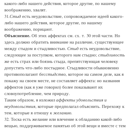
какого-либо нашего действия, которое другие, по нашему
воображению, хвалят.
31.
Стыд
есть неудовольствие, сопровождаемое идеей какого-
либо нашего действия, которое другие, по нашему
воображению, порицают.
Объяснение.
Об этих аффектах см. сх. т. 30 этой части. Но
здесь должно обратить внимание на различие, существующее
между стыдом и стыдливостью.
Стыд
есть неудовольствие,
следующее за поступком, которого нам стыдно;
стыдливость
же есть страх или боязнь стыда, препятствующая человеку
допустить что-либо постыдное. Стыдливости обыкновенно
противополагают
бесстыдство,
которое на самом деле, как я
покажу на своем месте, не составляет аффекта: но названия
аффектов (как я уже говорил) более показывают их
словоупотребление, чем природу.
Таким образом, я изложил
аффекты удовольствия и
неудовольствия
, которые предполагал объяснить. Перехожу к
тем, которые я отношу
к желанию.
32. Тоска есть желание или влечение к обладанию какой-либо
вещью, поддерживаемое памятью об этой вещи и вместе с тем