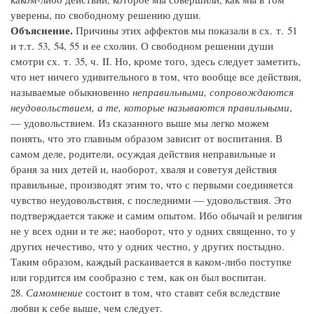
уверены, по свободному решению души.
Объяснение.
Причины этих аффектов мы показали в сх. т. 51
и т.т. 53, 54, 55 и ее схолии. О свободном решении души
смотри сх. т. 35, ч. II. Но, кроме того, здесь следует заметить,
что нет ничего удивительного в том, что вообще все действия,
называемые обыкновенно
неправильными, сопровождаются
неудовольствием, а те, которые называются правильными
,
— удовольствием. Из сказанного выше мы легко можем
понять, что это главным образом зависит от воспитания. В
самом деле, родители, осуждая действия неправильные и
браня за них детей и, наоборот, хваля и советуя действия
правильные, производят этим то, что с первыми соединяется
чувство неудовольствия, с последними — удовольствия. Это
подтверждается также и самим опытом. Ибо обычай и религия
не у всех одни и те же; наоборот, что у одних священно, то у
других нечестиво, что у одних честно, у других постыдно.
Таким образом, каждый раскаивается в каком-либо поступке
или гордится им сообразно с тем, как он был воспитан.
28.
Самомнение
состоит в том, что ставят себя вследствие
любви к себе выше, чем следует.