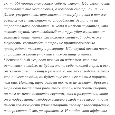
сх. т. 56) противоположных себе не имеют. Ибо скромность
составляет вид честолюбия, о котором смотри сх. т. 29.
Далее, умеренность, трезвость и целомудрие, как я также
говорил уже, указывают на способность души, а не на
страдательное состояние. И хотя и может случиться, что
человек скупой, честолюбивый или трус удерживается от
излишней пищи, питья или половых сношений, однако же
трусость, честолюбие и страх не противоположны
чревоугодию, пьянству и разврату. Ибо скупой весьма часто
страстно желает утонуть в чужой пище и питье.
Честолюбивый же, если только он надеется, что это
останется в тайне, не будет знать себе никакой меры, и если
он живет среди пьяниц и развратников, то вследствие того,
что он честолюбив, он будет еще склоннее к этим порокам,
чем они. Наконец, трус делает то, чего не желает: бросая в
море свои богатства ради того, чтобы избежать смерти,
он тем не менее остается скупцом; так и развратник, хотя
он и подвергается неудовольствию вследствие того, что не
имеет возможности удовлетворить своему сладострастью,
не перестает быть развратником. И вообще эти аффекты