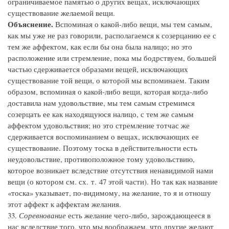
ограничиваемое памятью о других вещах, исключающих
существование желаемой вещи.
Объяснение.
Вспоминая о какой-либо вещи, мы тем самым,
как мы уже не раз говорили, располагаемся к созерцанию ее с
тем же аффектом, как если бы она была налицо; но это
расположение или стремление, пока мы бодрствуем, большей
частью сдерживается образами вещей, исключающих
существование той вещи, о которой мы вспоминаем. Таким
образом, вспоминая о какой-либо вещи, которая когда-либо
доставила нам удовольствие, мы тем самым стремимся
созерцать ее как находящуюся налицо, с тем же самым
аффектом удовольствия; но это стремление тотчас же
сдерживается воспоминанием о вещах, исключающих ее
существование. Поэтому тоска в действительности есть
неудовольствие, противоположное тому удовольствию,
которое возникает вследствие отсутствия ненавидимой нами
вещи (о котором см. сх. т. 47 этой части). Но так как название
«тоска» указывает, по-видимому, на желание, то я и отношу
этот аффект к аффектам желания.
33.
Соревнование
есть желание чего-либо, зарождающееся в
нас вследствие того, что мы воображаем, что другие желают