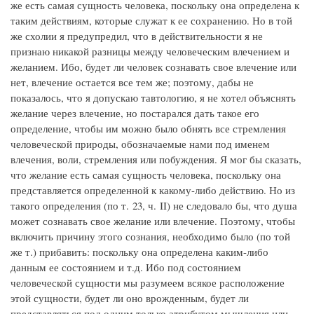
же есть самая сущность человека, поскольку она определена к
таким действиям, которые служат к ее сохранению. Но в той
же схолии я предупредил, что в действительности я не
признаю никакой разницы между человеческим влечением и
желанием. Ибо, будет ли человек сознавать свое влечение или
нет, влечение остается все тем же; поэтому, дабы не
показалось, что я допускаю тавтологию, я не хотел объяснять
желание через влечение, но постарался дать такое его
определение, чтобы им можно было обнять все стремления
человеческой природы, обозначаемые нами под именем
влечения, воли, стремления или побуждения. Я мог бы сказать,
что желание есть самая сущность человека, поскольку она
представляется определенной к какому-либо действию. Но из
такого определения (по т. 23, ч. II) не следовало бы, что душа
может сознавать свое желание или влечение. Поэтому, чтобы
включить причину этого сознания, необходимо было (по той
же т.) прибавить: поскольку она определена каким-либо
данным ее состоянием и т.д. Ибо под состоянием
человеческой сущности мы разумеем всякое расположение
этой сущности, будет ли оно врожденным, будет ли
представляться под одним только атрибутом мышления или