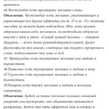
нравится.
44.
Честолюбие
есть чрезмерное желание славы.
Объяснение.
Честолюбие есть желание, увеличивающее и
укрепляющее все другие аффекты (по т. 27 и т. 31); поэтому
оно едва ли может быть побеждено. Ибо, пока человек
одержим каким-либо желанием, он необходимо одержим
вместе с тем и этим. «Самый лучший человек, — говорит
Цицерон, — всего более руководствуется славой. Даже
философы на тех книгах, в которых они пишут о презрении к
славе, подписывают свое имя» и т.д.
45.
Чревоугодие
есть неумеренное желание или любовь к
пиршествам.
46.
Пьянство
есть неумеренное желание и любовь к вину.
47.
Скупость
есть неумеренное желание и любовь к
богатствам.
48.
Разврат
есть также желание и любовь к половым
сношениям.
Объяснение.
Будет ли такое желание половых сношений
умеренно или неумеренно, оно обыкновенно называется
развратом. Затем эти пять аффектов (как я говорил в