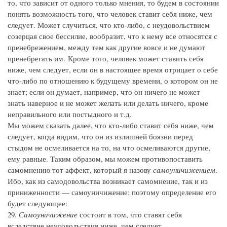
то, что зависит от одного только мнения, то будем в состоянии
понять возможность того, что человек ставит себя ниже, чем
следует. Может случиться, что кто-либо, с неудовольствием
созерцая свое бессилие, вообразит, что к нему все относятся с
пренебрежением, между тем как другие вовсе и не думают
пренебрегать им. Кроме того, человек может ставить себя
ниже, чем следует, если он в настоящее время отрицает о себе
что-либо по отношению к будущему времени, о котором он не
знает; если он думает, например, что он ничего не может
знать наверное и не может желать или делать ничего, кроме
неправильного или постыдного и т.д.
Мы можем сказать далее, что кто-либо ставит себя ниже, чем
следует, когда видим, что он из излишней боязни перед
стыдом не осмеливается на то, на что осмеливаются другие,
ему равные. Таким образом, мы можем противопоставить
самомнению тот аффект, который я назову
самоуничижением
.
Ибо, как из самодовольства возникает самомнение, так и из
приниженности — самоуничижение; поэтому определение его
будет следующее:
29.
Самоуничижение
состоит в том, что ставят себя
вследствие неудовольствия ниже, чем следует.