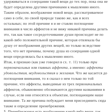
удерживаться в созерцании такой вещи до тех пор, пока она не
будет определена другими причинами к мышлению иного.
Таким образом, воображение новой вещи, рассматриваемое
само в себе, по своей природе таково же, как и всех
остальных; по этой причине я и не ставлю поглощение
внимания в число аффектов и не вижу никакой причины делать
это, так как такое сосредоточивание души происходит не по
какой-либо положительной причине, которая отвлекала бы
душу от воображения других вещей, но только вследствие
того, что нет причины, почему душа из созерцания одной
вещи определялась бы к мышлению иного.
Итак, я признаю (как уже говорил в сх. т. 11) только
три
первоначальных
или главных
аффекта
, а именно:
аффекты
удовольствия, неудовольствия и желания
. Что же касается до
поглощения внимания, то я сказал о нем только по той
причине, что аффекты, выводимые из трех первоначальных
аффектов, обыкновенно обозначаются другими названиями в
случае, если они относятся к объектам, поглощающим наше
внимание. Та же причина побуждает меня присоединить сюда
также и определение пренебрежения.
5.
Пренебрежение
есть воображение какой-либо вещи, так