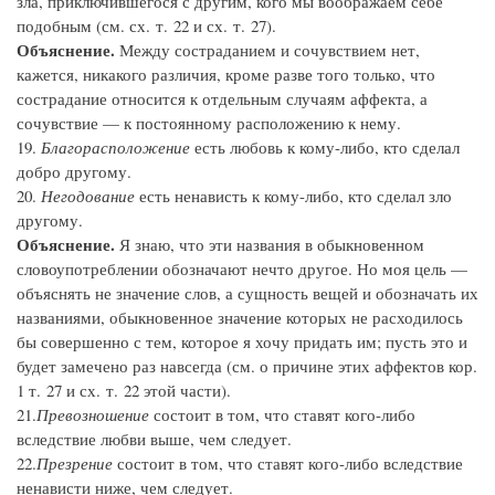
зла, приключившегося с другим, кого мы воображаем себе
подобным (см. сх. т. 22 и сх. т. 27).
Объяснение.
Между состраданием и сочувствием нет,
кажется, никакого различия, кроме разве того только, что
сострадание относится к отдельным случаям аффекта, а
сочувствие — к постоянному расположению к нему.
19.
Благорасположение
есть любовь к кому-либо, кто сделал
добро другому.
20.
Негодование
есть ненависть к кому-либо, кто сделал зло
другому.
Объяснение.
Я знаю, что эти названия в обыкновенном
словоупотреблении обозначают нечто другое. Но моя цель —
объяснять не значение слов, а сущность вещей и обозначать их
названиями, обыкновенное значение которых не расходилось
бы совершенно с тем, которое я хочу придать им; пусть это и
будет замечено раз навсегда (см. о причине этих аффектов кор.
1 т. 27 и сх. т. 22 этой части).
21.
Превозношение
состоит в том, что ставят кого-либо
вследствие любви выше, чем следует.
22.
Презрение
состоит в том, что ставят кого-либо вследствие
ненависти ниже, чем следует.