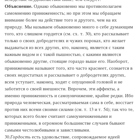
Объяснение.
Однако обыкновенно мы противополагаем
самомнению приниженность; но при этом мы обращаем
внимание более на действие того и другого, чем на их
природу. Мы называем обыкновенно много о себе думающим
того, кто слишком гордится (см. сх. т. 30), кто рассказывает
только о своих добродетелях и чужих пороках, кто желает
выдаваться из всех других, кто, наконец, является с таким
важным видом и с такой пышностью, с какими являются
обыкновенно другие, стоящие гораздо выше его. Наоборот,
приниженным называют того, кто часто краснеет, сознается в
своих недостатках и рассказывает о добродетелях других,
всем уступает, наконец, ходит с опущенной головой и не
заботится о своей внешности. Впрочем, эти аффекты, а
именно приниженность и самоуничижение, крайне редки. Ибо
природа человеческая, рассматриваемая сама в себе, восстает
против них всеми своими силами (см. т. 13 и т. 54); так что те,
которых всего более считают самоуничиженными и
приниженными, в огромном большинстве случаев бывают
самыми честолюбивыми и завистливыми.
30.
Гордость
есть удовольствие, сопровождаемое идеей