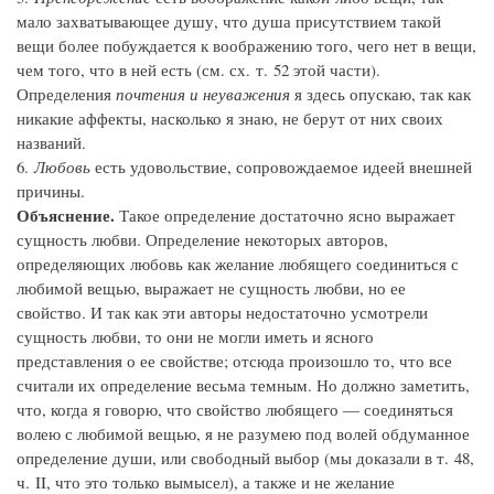
мало захватывающее душу, что душа присутствием такой
вещи более побуждается к воображению того, чего нет в вещи,
чем того, что в ней есть (см. сх. т. 52 этой части).
Определения
почтения и неуважения
я здесь опускаю, так как
никакие аффекты, насколько я знаю, не берут от них своих
названий.
6.
Любовь
есть удовольствие, сопровождаемое идеей внешней
причины.
Объяснение.
Такое определение достаточно ясно выражает
сущность любви. Определение некоторых авторов,
определяющих любовь как желание любящего соединиться с
любимой вещью, выражает не сущность любви, но ее
свойство. И так как эти авторы недостаточно усмотрели
сущность любви, то они не могли иметь и ясного
представления о ее свойстве; отсюда произошло то, что все
считали их определение весьма темным. Но должно заметить,
что, когда я говорю, что свойство любящего — соединяться
волею с любимой вещью, я не разумею под волей обдуманное
определение души, или свободный выбор (мы доказали в т. 48,
ч. II, что это только вымысел), а также и не желание