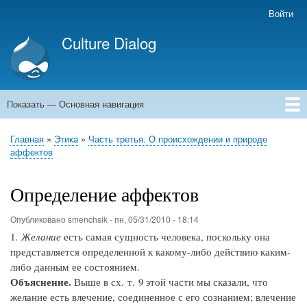
Перейти
Войти
Меню
к
учётной
Culture Dialog
основному
записи
содержанию
пользователя
Показать — Основная навигация
Основная
навигация
Главная
Книги
Авторы
Kомментарии
Архивы емейлов
Форумы
Главная
Этика
Часть третья. О происхождении и природе
Строка
аффектов
навигации
Определение аффектов
Опубликовано
smenchsik
-
пн, 05/31/2010 - 18:14
1.
Желание
есть самая сущность человека, поскольку она
представляется определенной к какому-либо действию каким-
либо данным ее состоянием.
Объяснение.
Выше в сх. т. 9 этой части мы сказали, что
желание есть влечение, соединенное с его сознанием; влечение