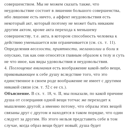
совершенством. Мы не можем сказать также, что
неудовольствие состоит в лишении большого совершенства,
ибо лишение есть ничто, а аффект неудовольствия есть
некоторый акт, который поэтому не может быть никаким
другим актом, кроме акта перехода к меньшему
совершенству, т.е. акта, в котором способность человека к
действию уменьшается или ограничивается (см. сх. т. 11).
Определения
веселости, приятности, меланхолии и боли
я
опускаю, так как они относятся главным образом к телу и суть
не что иное, как виды удовольствия и неудовольствия.
4.
Поглощение внимания
есть воображение какой-либо вещи,
приковывающее к себе душу вследствие того, что это
единственное в своем роде воображение не имеет с другими
никакой связи (см. т. 52 с ее сх.).
Объяснение.
В сх. т. 18, ч. II, мы показали, по какой причине
душа от созерцания одной вещи тотчас же переходит к
мышлению другой; а именно потому, что образы этих вещей
связаны друг с другом и находятся в таком порядке, что один
следует за другим. Но этого нельзя представить себе в том
случае, когда образ вещи будет новый; душа будет