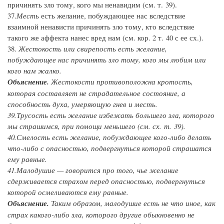
причинять зло тому, кого мы ненавидим (см. т. 39).
37.
Месть
есть желание, побуждающее нас вследствие
взаимной ненависти причинять зло тому, кто вследствие
такого же аффекта нанес вред нам (см. кор. 2 т. 40 с ее сх.).
38.
Жестокость
или
свирепость
есть желание,
побуждающее нас причинять зло тому, кого мы любим или
кого нам жалко.
Объяснение.
Жестокости противоположна
кротость
,
которая составляет не страдательное состояние, а
способность духа, умеряющую гнев и месть.
39.
Трусость
есть желание избежать большего зла, которого
мы страшимся, при помощи меньшего (см. сх. т. 39).
40.
Смелость
есть желание, побуждающее кого-либо делать
что-либо с опасностью, подвергнуться которой страшатся
ему равные.
41.
Малодушие
— говорится про того, чье желание
сдерживается страхом перед опасностью, подвергнуться
которой осмеливаются ему равные.
Объяснение.
Таким образом, малодушие есть не что иное, как
страх какого-либо зла, которого другие обыкновенно не