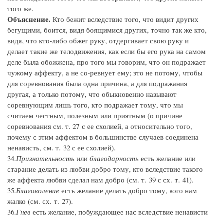
того же.
Объяснение.
Кто бежит вследствие того, что видит других
бегущими, боится, видя боящимися других, точно так же кто,
видя, что кто-либо обжег руку, отдергивает свою руку и
делает такие же телодвижения, как если бы его рука на самом
деле была обожжена, про того мы говорим, что он подражает
чужому аффекту, а не со‑ревнует ему; это не потому, чтобы
для соревнования была одна причина, а для подражания
другая, а только потому, что обыкновенно называют
соревнующим лишь того, кто подражает тому, что мы
считаем честным, полезным или приятным (о причине
соревнования см. т. 27 с ее схолией, а относительно того,
почему с этим аффектом в большинстве случаев соединена
ненависть, см. т. 32 с ее схолией).
34.
Признательность
или
благодарность
есть желание или
старание делать из любви добро тому, кто вследствие такого
же аффекта любви сделал нам добро (см. т. 39 с сх. т. 41).
35.
Благоволение
есть желание делать добро тому, кого нам
жалко (см. сх. т. 27).
36.
Гнев
есть желание, побуждающее нас вследствие ненависти