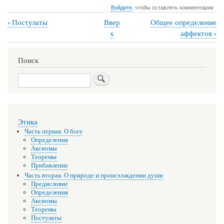
Войдите
, чтобы оставлять комментарии
‹
Постулаты
Ввер
Общее определение
Перекрёстные
›
х
аффектов
ссылки
книги
Поиск
для
Поиск
Определение
аффектов
Этика
Часть первая. О боге
Определения
Аксиомы
Теоремы
Прибавление
Часть вторая. О природе и происхождении души
Предисловие
Определения
Аксиомы
Теоремы
Постулаты