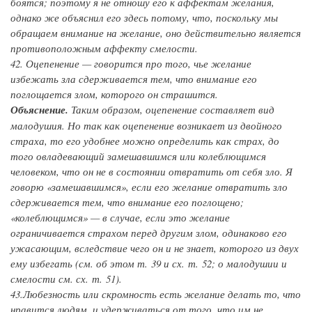
боятся; поэтому я не отношу его к аффектам желания,
однако же объяснил его здесь потому, что, поскольку мы
обращаем внимание на желание, оно действительно является
противоположным аффекту смелости.
42.
Оцепенение
— говорится про того, чье желание
избежать зла сдерживается тем, что внимание его
поглощается злом, которого он страшится.
Объяснение.
Таким образом, оцепенение составляет вид
малодушия. Но так как оцепенение возникает из двойного
страха, то его удобнее можно определить как страх, до
того овладевающий замешавшимся или колеблющимся
человеком, что он не в состоянии отвратить от себя зло. Я
говорю «замешавшимся», если его желание отвратить зло
сдерживается тем, что внимание его поглощено;
«колеблющимся» — в случае, если это желание
ограничивается страхом перед другим злом, одинаково его
ужасающим, вследствие чего он и не знает, которого из двух
ему избегать (см. об этом т. 39 и сх. т. 52; о малодушии и
смелости см. сх. т. 51).
43.
Любезность
или
скромность
есть желание делать то, что
нравится людям, и удерживаться от того, что им не