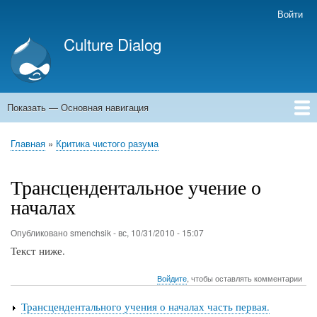
Перейти
Войти
Меню
к
учётной
Culture Dialog
основному
записи
содержанию
пользователя
Показать — Основная навигация
Основная
навигация
Главная
Книги
Авторы
Kомментарии
Архивы емейлов
Форумы
Главная
Критика чистого разума
Строка
навигации
Трансцендентальное учение о
началах
Опубликовано
smenchsik
-
вс, 10/31/2010 - 15:07
Текст ниже.
Войдите
, чтобы оставлять комментарии
Трансцендентального учения о началах часть первая.