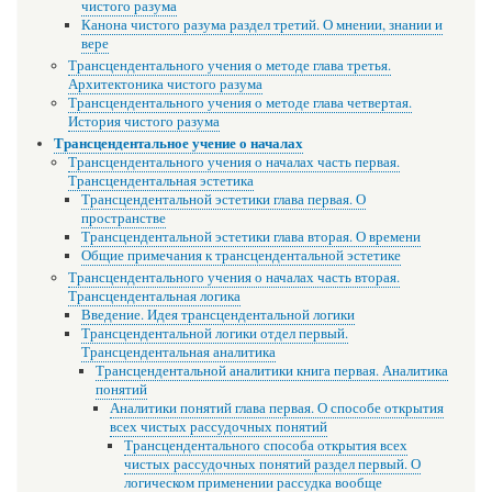
чистого разума
Канона чистого разума раздел третий. О мнении, знании и
вере
Трансцендентального учения о методе глава третья.
Архитектоника чистого разума
Трансцендентального учения о методе глава четвертая.
История чистого разума
Трансцендентальное учение о началах
Трансцендентального учения о началах часть первая.
Трансцендентальная эстетика
Трансцендентальной эстетики глава первая. О
пространстве
Трансцендентальной эстетики глава вторая. О времени
Общие примечания к трансцендентальной эстетике
Трансцендентального учения о началах часть вторая.
Трансцендентальная логика
Введение. Идея трансцендентальной логики
Трансцендентальной логики отдел первый.
Трансцендентальная аналитика
Трансцендентальной аналитики книга первая. Аналитика
понятий
Аналитики понятий глава первая. О способе открытия
всех чистых рассудочных понятий
Трансцендентального способа открытия всех
чистых рассудочных понятий раздел первый. О
логическом применении рассудка вообще