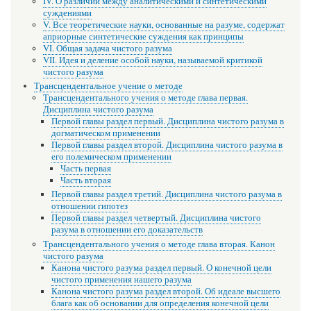
IV. О различии между аналитическими и синтетическими
суждениями
V. Все теоретические науки, основанные на разуме, содержат
априорные синтетические суждения как принципы
VI. Общая задача чистого разума
VII. Идея и деление особой науки, называемой критикой
чистого разума
Трансцендентальное учение о методе
Трансцендентального учения о методе глава первая.
Дисциплина чистого разума
Первой главы раздел первый. Дисциплина чистого разума в
догматическом применении
Первой главы раздел второй. Дисциплина чистого разума в
его полемическом применении
Часть первая
Часть вторая
Первой главы раздел третий. Дисциплина чистого разума в
отношении гипотез
Первой главы раздел четвертый. Дисциплина чистого
разума в отношении его доказательств
Трансцендентального учения о методе глава вторая. Канон
чистого разума
Канона чистого разума раздел первый. О конечной цели
чистого применения нашего разума
Канона чистого разума раздел второй. Об идеале высшего
блага как об основании для определения конечной цели