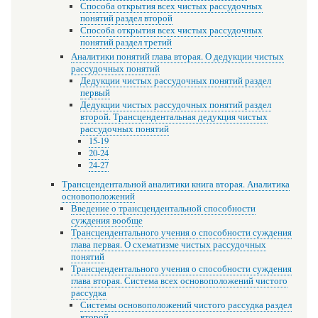
Способа открытия всех чистых рассудочных
понятий раздел второй
Способа открытия всех чистых рассудочных
понятий раздел третий
Аналитики понятий глава вторая. О дедукции чистых
рассудочных понятий
Дедукции чистых рассудочных понятий раздел
первый
Дедукции чистых рассудочных понятий раздел
второй. Трансцендентальная дедукция чистых
рассудочных понятий
15-19
20-24
24-27
Трансцендентальной аналитики книга вторая. Аналитика
основоположений
Введение о трансцендентальной способности
суждения вообще
Трансцендентального учения о способности суждения
глава первая. О схематизме чистых рассудочных
понятий
Трансцендентального учения о способности суждения
глава вторая. Система всех основоположений чистого
рассудка
Системы основоположений чистого рассудка раздел
второй