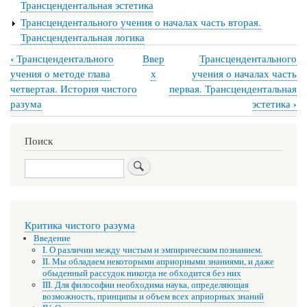
Трансцендентальная эстетика
Трансцендентального учения о началах часть вторая.
Трансцендентальная логика
‹
Трансцендентального
Ввер
Трансцендентального
Перекрёстные
учения о методе глава
х
учения о началах часть
ссылки
четвертая. История чистого
первая. Трансцендентальная
›
разума
эстетика
книги
для
Поиск
Трансцендентальное
Поиск
учение
о
началах
Критика чистого разума
Введение
I. О различии между чистым и эмпирическим познанием.
II. Мы обладаем некоторыми априорными знаниями, и даже
обыденный рассудок никогда не обходится без них
III. Для философии необходима наука, определяющая
возможность, принципы и объем всех априорных знаний