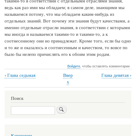
такими-то в соответствии с отдельными отраслями знания,
ведь как раз ими мы обладаем; в самом деле, знающими мы
называемся потому, что мы обладаем каким-нибудь из
отдельных знаний. Вот почему эти знания будут качествами, а
именно отдельные отрасли знания, в соответствии с которыми
мы иногда и называемся такими-то и такими-то, а к
соотнесенному они но принадлежат. Кроме того, если бы одно
и то же и оказалось и соотнесенным и качеством, то вовсе по
было бы нелепо причислять его к обоим этим родам.
Войдите
, чтобы оставлять комментарии
‹
›
Глава седьмая
Ввер
Глава девятая
Перекрёстные
х
ссылки
книги
Поиск
для
Поиск
Глава
восьмая
Категории