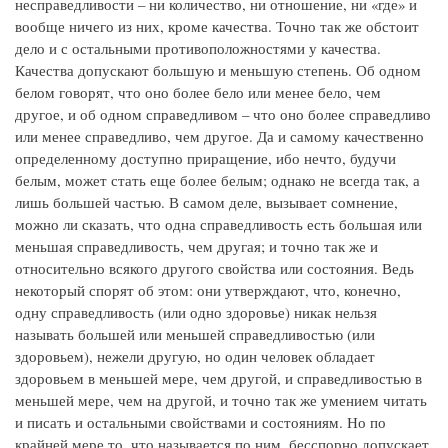
несправедливости – ни количество, ни отношение, ни «где» и
вообще ничего из них, кроме качества. Точно так же обстоит
дело и с остальными противоположностями у качества.
Качества допускают большую и меньшую степень. Об одном
белом говорят, что оно более бело или менее бело, чем
другое, и об одном справедливом – что оно более справедливо
или менее справедливо, чем другое. Да и самому качественно
определенному доступно приращение, ибо нечто, будучи
белым, может стать еще более белым; однако не всегда так, а
лишь большей частью. В самом деле, вызывает сомнение,
можно ли сказать, что одна справедливость есть большая или
меньшая справедливость, чем другая; и точно так же и
относительно всякого другого свойства или состояния. Ведь
некоторый спорят об этом: они утверждают, что, конечно,
одну справедливость (или одно здоровье) никак нельзя
называть большей или меньшей справедливостью (или
здоровьем), нежели другую, но один человек обладает
здоровьем в меньшей мере, чем другой, и справедливостью в
меньшей мере, чем на другой, и точно так же умением читать
и писать и остальными свойствами и состояниям. Но по
крайней мере то, что называется по ним, бесспорно допускает