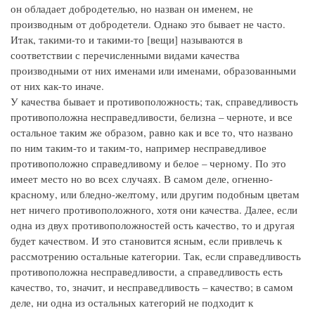
он обладает добродетелью, но назван он именем, не
производным от добродетели. Однако это бывает не часто.
Итак, такими-то и такими-то [вещи] называются в
соответствии с перечисленными видами качества
производными от них именами или именами, образованными
от них как-то иначе.
У качества бывает и противоположность; так, справедливость
противоположна несправедливости, белизна – черноте, и все
остальное таким же образом, равно как и все то, что названо
по ним таким-то и таким-то, например несправедливое
противоположно справедливому и белое – черному. По это
имеет место но во всех случаях. В самом деле, огненно-
красному, или бледно-желтому, или другим подобным цветам
нет ничего противоположного, хотя они качества. Далее, если
одна из двух противоположностей ость качество, то и другая
будет качеством. И это становится ясным, если привлечь к
рассмотрению остальные категории. Так, если справедливость
противоположна несправедливости, а справедливость есть
качество, то, значит, и несправедливость – качество; в самом
деле, ни одна из остальных категорий не подходит к