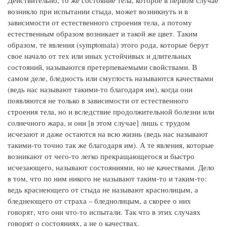
Действительно, то же состояние тела, которое в первом случае
возникло при испытании стыда, может возникнуть и в
зависимости от естественного строения тела, а потому
естественным образом возникает и такой же цвет. Таким
образом, те явления (symptomata) этого рода, которые берут
свое начало от тех или иных устойчивых и длительных
состояний, называются претерпеваемыми свойствами. В
самом деле, бледность или смуглость называются качествами
(ведь нас называют такими-то благодаря им), когда они
появляются не только в зависимости от естественного
строения тела, но и вследствие продолжительной болезни или
солнечного жара, и они [в этом случае] лишь с трудом
исчезают и даже остаются на всю жизнь (ведь нас называют
такими-то точно так же благодаря им). А те явления, которые
возникают от чего-то легко прекращающегося и быстро
исчезающего, называют состояниями, но не качествами. Дело
в том, что по ним никого не называют таким-то и таким-то:
ведь краснеющего от стыда не называют краснолицым, а
бледнеющего от страха – бледнолицым, а скорее о них
говорят, что они что-то испытали. Так что в этих случаях
говорят о состояниях, а не о качествах.