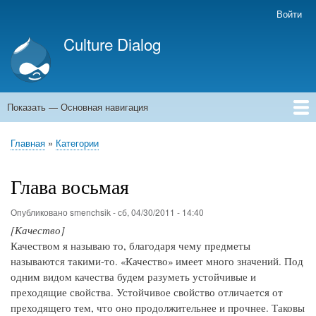
Перейти
Войти
Меню
к
учётной
Culture Dialog
основному
записи
содержанию
пользователя
Показать — Основная навигация
Основная
навигация
Главная
Книги
Авторы
Kомментарии
Архивы емейлов
Форумы
Главная
Категории
Строка
навигации
Глава восьмая
Опубликовано
smenchsik
-
сб, 04/30/2011 - 14:40
[Качество]
Качеством я называю то, благодаря чему предметы
называются такими-то. «Качество» имеет много значений. Под
одним видом качества будем разуметь устойчивые и
преходящие свойства. Устойчивое свойство отличается от
преходящего тем, что оно продолжительнее и прочнее. Таковы