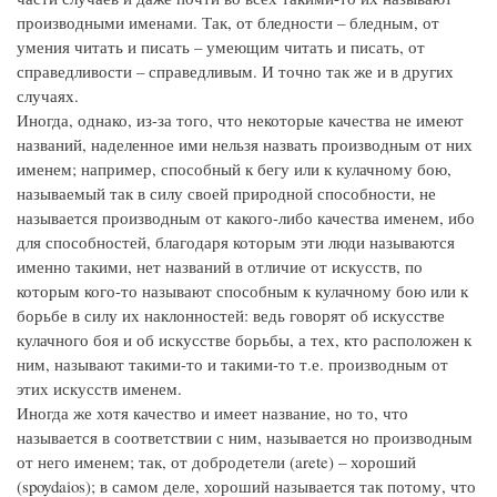
производными именами. Так, от бледности – бледным, от
умения читать и писать – умеющим читать и писать, от
справедливости – справедливым. И точно так же и в других
случаях.
Иногда, однако, из-за того, что некоторые качества не имеют
названий, наделенное ими нельзя назвать производным от них
именем; например, способный к бегу или к кулачному бою,
называемый так в силу своей природной способности, не
называется производным от какого-либо качества именем, ибо
для способностей, благодаря которым эти люди называются
именно такими, нет названий в отличие от искусств, по
которым кого-то называют способным к кулачному бою или к
борьбе в силу их наклонностей: ведь говорят об искусстве
кулачного боя и об искусстве борьбы, а тех, кто расположен к
ним, называют такими-то и такими-то т.е. производным от
этих искусств именем.
Иногда же хотя качество и имеет название, но то, что
называется в соответствии с ним, называется но производным
от него именем; так, от добродетели (arete) – хороший
(spoydaios); в самом деле, хороший называется так потому, что