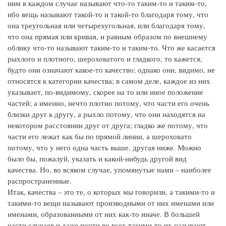
ним в каждом случае называют что-то таким-то и таким-то,
ибо вещь называют такой-то и такой-то благодаря тому, что
она треугольная или четырехугольная, или благодаря тому,
что она прямая или кривая, и равным образом по внешнему
облику что-то называют таким-то и таким-то. Что же касается
рыхлого и плотного, шероховатого и гладкого, то кажется,
будто они означают какое-то качество; однако они, видимо, не
относятся к категории качества; в самом деле, каждое из них
указывает, по-видимому, скорее на то или иное положение
частей; а именно, нечто плотно потому, что части его очень
близки друг к другу, а рыхло потому, что они находятся на
некотором расстоянии друг от друга; гладко же потому, что
части его лежат как бы по прямой линии, а шероховато
потому, что у него одна часть выше, другая ниже. Можно
было бы, пожалуй, указать и какой-нибудь другой вид
качества. Но, во всяком случае, упомянутые нами – наиболее
распространенные.
Итак, качества – это те, о которых мы говорили, а такими-то и
такими-то вещи называют производными от них именами или
именами, образованными от них как-то иначе. В большей
части случаев и даже почти во всех такими-то их называют