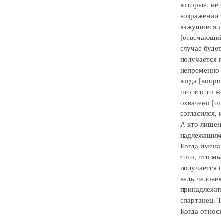
которые, не
возражении 
кажущиеся и
[отвечающий
случае буде
получается п
непременно 
когда [вопр
что это то ж
охвачено [оп
согласился, 
А кто лишен
надлежащим 
Когда имена
того, что м
получается 
ведь челове
принадлежит
спартанец. 
Когда относ