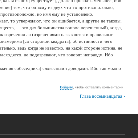
, какая из них [существует], должен признать меньшее, ибо
жение] тем, что одному из двух что-то противоположно,
о противоположно, но имя ему не установлено.
ает, то утверждают, что он ошибается, а другие не таковы,
уществ, — это для большинства вопрос нерешенный), когда,
ак изречения ли (изречениями называются и правильные
соизмерима [со стороной квадрата], об истинности чего
тельно, ведь когда не известно, на какой стороне истина, не
расходятся, не подозревают, что говорят неправду. Ибо
ражения собеседника] словесными доводами. Ибо так можно
Войдите
, чтобы оставлять комментарии
›
Глава восемнадцатая