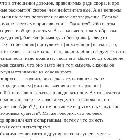
 что в отношении доводов, приводимых ради спора, и при
ые раскрытия] скорее, чем действительные. А на вопросы,
ае меньше всего получится ложное опровержение. Если же
лучше всего ему присовокупить: "кажется". Ибо в этом
сующееся с общепринятым. А так как ясно, каким образом
ерждения], близкие [к выводу собеседника], следует
ьку [собеседник] постулирует [положенное] вначале, то,
 из тезиса, но ложно или неправдоподобно, следует сказать,
езиса, есть, надо полагать, часть его. Далее, когда общее не
ен сказать, что оно взято не в том смысле, с каким он
получается именно на основе этого.
 другое — заявить, что доказательство велось не
м определением [умозаключения и опровержения].
й ответ, или отвечать, проводя различие. А что касается
прашивают не отчетливо, а куце, то на основании его
ущество Афин? Да (и точно так же в других случаях). Но
во живых существ". Мы же говорим, что человек
др принадлежит к спартанцам, потому что он есть
ельзя соглашаться прямо.
бходимо существует и другая, но если существует эта