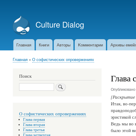
Меню
учётной
Culture Dialog
записи
пользователя
Главная
Книги
Авторы
Kомментарии
Архивы емей
Основная
навигация
Главная
О софистических опровержениях
Строка
навигации
Глава 
Поиск
Поиск
Опубликован
[Раскрытие
Итак, во-пе
правдоподоб
О софистических опровержениях
эристикой с
Глава первая
Ведь мы во 
Глава вторая
было этой в
Глава третья
Глава четвертая