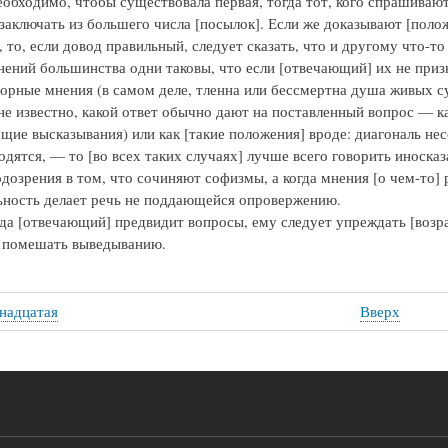
еобходимо, чтобы существовала первая, тогда тот, кого спрашивают
заключать из большего числа [посылок]. Если же доказывают [поло
 то, если довод правильный, следует сказать, что и другому что-т
мнений большинства одни таковы, что если [отвечающий] их не призн
орные мнения (в самом деле, тленна или бессмертна душа живых с
 не известно, какой ответ обычно дают на поставленный вопрос — к
бщие высказывания) или как [такие положения] вроде: диагональ не
дятся, — то [во всех таких случаях] лучше всего говорить иносказа
одозрения в том, что сочиняют софизмы, а когда мнения [о чем-то] 
ьность делает речь не поддающейся опровержению.
гда [отвечающий] предвидит вопросы, ему следует упреждать [воз
 помешать выведыванию.
надцатая
Вверх
стные