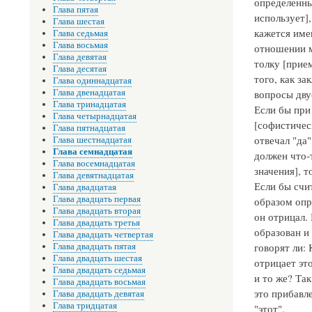
определенны
Глава пятая
использует]
Глава шестая
кажется име
Глава седьмая
Глава восьмая
отношении м
Глава девятая
толку [прие
Глава десятая
того, как за
Глава одиннадцатая
Глава двенадцатая
вопросы двус
Глава тринадцатая
Если бы при
Глава четырнадцатая
[софистичес
Глава пятнадцатая
отвечал "да
Глава шестнадцатая
Глава семнадцатая
должен что-
Глава восемнадцатая
значения], 
Глава девятнадцатая
Если бы счи
Глава двадцатая
Глава двадцать первая
образом опр
Глава двадцать вторая
он отрицал.
Глава двадцать третья
образован и 
Глава двадцать четвертая
говорят ли:
Глава двадцать пятая
Глава двадцать шестая
отрицает это
Глава двадцать седьмая
и то же? Так
Глава двадцать восьмая
это прибавл
Глава двадцать девятая
Глава тридцатая
"этот".