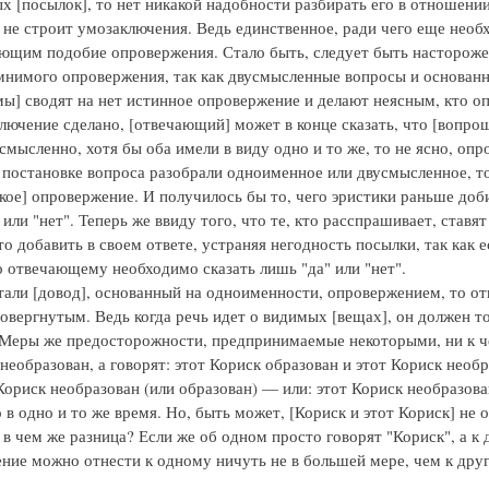
х [посылок], то нет никакой надобности разбирать его в отношени
, не строит умозаключения. Ведь единственное, ради чего еще необ
ющим подобие опровержения. Стало быть, следует быть настороже 
нимого опровержения, так как двусмысленные вопросы и основанн
мы] сводят на нет истинное опровержение и делают неясным, кто опр
ключение сделано, [отвечающий] может в конце сказать, что [вопро
мысленно, хотя бы оба имели в виду одно и то же, то не ясно, опро
 постановке вопроса разобрали одноименное или двусмысленное, т
кое] опровержение. И получилось бы то, чего эристики раньше до
" или "нет". Теперь же ввиду того, что те, кто расспрашивает, ст
то добавить в своем ответе, устраняя негодность посылки, так ка
то отвечающему необходимо сказать лишь "да" или "нет".
тали [довод], основанный на одноименности, опровержением, то о
овергнутым. Ведь когда речь идет о видимых [вещах], он должен то 
 Меры же предосторожности, предпринимаемые некоторыми, ни к че
необразован, а говорят: этот Кориск образован и этот Кориск необ
 Кориск необразован (или образован) — или: этот Кориск необразова
 в одно и то же время. Но, быть может, [Кориск и этот Кориск] не 
 в чем же разница? Если же об одном просто говорят "Кориск", а к 
ение можно отнести к одному ничуть не в большей мере, чем к друг