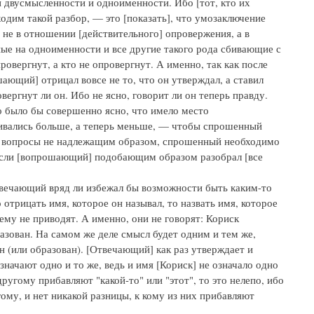
и двусмысленности и одноименности. Ибо [тот, кто их
ходим такой разбор, — это [показать], что умозаключение
не в отношении [действительного] опровержения, а в
ые на одноименности и все другие такого рода сбивающие с
овергнут, а кто не опровергнут. А именно, так как после
шающий] отрицал вовсе не то, что он утверждал, а ставил
вергнут ли он. Ибо не ясно, говорит ли он теперь правду.
о было бы совершенно ясно, что имело место
бивались больше, а теперь меньше, — чтобы спрошенный
авят вопросы не надлежащим образом, спрошенный необходимо
к если [вопрошающий] подобающим образом разобрал [все
твечающий вряд ли избежал бы возможности быть каким-то
отрицать имя, которое он называл, то назвать имя, которое
му не приводят. А именно, они не говорят: Кориск
разован. На самом же деле смысл будет одним и тем же,
н (или образован). [Отвечающий] как раз утверждает и
означают одно и то же, ведь и имя [Кориск] не означало одно
другому прибавляют "какой-то" или "этот", то это нелепо, ибо
ому, и нет никакой разницы, к кому из них прибавляют