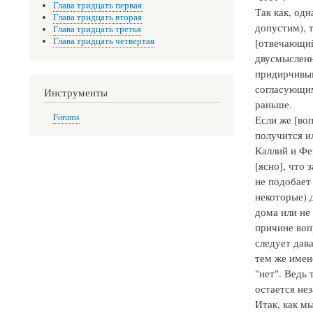
Глава тридцать первая
Так как, одн
Глава тридцать вторая
допустим), т
Глава тридцать третья
Глава тридцать четвертая
[отвечающий]
двусмысленн
придирчивым
согласующим
Инструменты
раньше.
Forums
Если же [во
получится и
Каллий и Фе
[ясно], что 
не подобает 
некоторые) д
дома или не 
причине воп
следует дава
тем же имене
"нет". Ведь 
остается не
Итак, как м