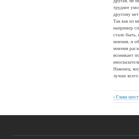
другая, не н
труднее умо
другому нет,
Так как из 
например сп
стало быть,
мнения, и о
мнения расхо
возникает п
иносказател
Наконец, ко
лучше всего
‹
Глава шест
Перекрё
ссылки
книги
для
Глава