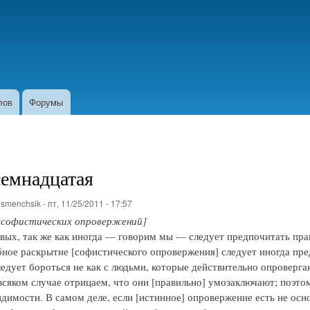
Перейти
к
основному
содержанию
лов
Форумы
семнадцатая
о
smenchsik
-
пт, 11/25/2011 - 17:57
 софистических опровержений]
рвых, так же как иногда — говорим мы — следует предпочитать пр
ное раскрытие [софистического опровержения] следует иногда пр
ледует бороться не как с людьми, которые действительно опроверга
всяком случае отрицаем, что они [правильно] умозаключают; поэто
идимости. В самом деле, если [истинное] опровержение есть не ос