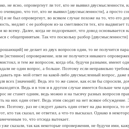
ако, не ясно, опровергнут ли тот, кто не выявил двусмысленности, 
о очевидно, что тот, кто не выявил [двусмысленности], а просто с
 и не был опровергнут, во всяком случае похоже на то, что его до
ость, медлит с ее разбором из-за сметливости тех, кто выдвигает 
 ко всему. Далее, когда не подозревают, что довод основывается н
ся с общепринятым. Так что поскольку разбор [двусмысленности] д
прошающий] не делает из двух вопросов один, то не получится пар
ли [истинное] опровержение, или не получится никакого опроверже
мистокл, и тем же вопросом, когда оба, будучи разными, имеют одн
задали не один вопрос, а больше. Поэтому если неправильно требов
давать пря- мой ответ на какой-либо двусмысленный вопрос, даже в 
ля всех [значений]. Ведь это то же самое, как если бы спросили, д
находятся. Ведь и в том и в другом случае имеется больше чем одна
рос не станет одним, ведь можно и на тысячу разных вопросов прави
ть на них один ответ. Ведь этим сводят на нет всякое обсуждение. 
м. Поэтому, раз не следует давать один ответ на два вопроса, то 
тот, кто так сказал, не ответил, а что-то высказал. Однако в неко
замеченным то, что отсюда вытекает.
ы уже сказали, так как некоторые опровержения, не будучи ими, ка