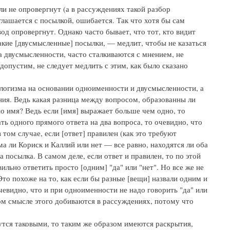
или не опровергнут (а в рассуждениях такой разбор
оглашается с посылкой, ошибается. Так что хотя бы сам
вод опровергнут. Однако часто бывает, что тот, кто видит
такие [двусмысленные] посылки, — медлит, чтобы не казаться
а двусмысленности, часто сталкиваются с мнением, не
опустим, не следует медлить с этим, как было сказано
алогизма на основании одноименности и двусмысленности, а
ния. Ведь какая разница между вопросом, образованны ли
о имя? Ведь если [имя] выражает больше чем одно, то
ать одного прямого ответа на два вопроса, то очевидно, что
том случае, если [ответ] правилен (как это требуют
ома ли Кориск и Каллий или нет — все равно, находятся ли оба
 посылка. В самом деле, если ответ и правилен, то по этой
льно ответить просто [одним] "да" или "нет". Но все же не
Это похоже на то, как если бы разные [вещи] назвали одним и
очевидно, что и при одноименности не надо говорить "да" или
тором смысле этого добиваются в рассуждениях, потому что
жутся таковыми, то таким же образом имеются раскрытия,