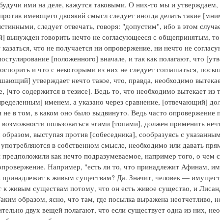
 будучи ими на деле, кажутся таковыми. О них-то мы и утверждаем,
против имеющего двоякий смысл следует иногда делать такие [мним
стинными, следует отвечать, говоря: "допустим", ибо в этом случ
] вынужден говорить нечто не согласующееся с общепринятым, то 
т казаться, что не получается ни опровержение, ни нечто не согла
остулирование [положенного] вначале, и так как полагают, что [утв
оспорить и что с некоторыми из них не следует соглашаться, поскол
ошающий] утверждает нечто такое, что, правда, необходимо вытекает
е, [что содержится в тезисе]. Ведь то, что необходимо вытекает из т
ределенным] именем, а указано через сравнение, [отвечающий] долж
и не в том, в каком оно было выдвинуто. Ведь часто опровержение 
 возможности пользоваться этими [топами], должен применить нечто
образом, выступая против [собеседника], сообразуясь с указанны
 употребляются в собственном смысле, необходимо или давать прямо
ы предположили как нечто подразумеваемое, например того, о чем с
опровержение. Например, "есть ли то, что принадлежит Афинам, им
к принадлежит к живым существам? Да. Значит, человек — имущест
 к живым существам потому, что он есть живое существо, и Лисан
Таким образом, ясно, что там, где посылка выражена неотчетливо, н
ительно двух вещей полагают, что если существует одна из них, нео