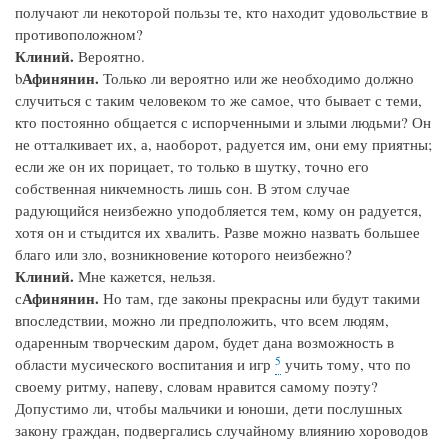
получают ли некоторой пользы те, кто находит удовольствие в
противоположном?
Клиний.
Вероятно.
Афинянин.
b
Только ли вероятно или же необходимо должно
случиться с таким человеком то же самое, что бывает с теми,
кто постоянно общается с испорченными и злыми людьми? Он
не отталкивает их, а, наоборот, радуется им, они ему приятны;
если же он их порицает, то только в шутку, точно его
собственная никчемность лишь сон. В этом случае
радующийся неизбежно уподобляется тем, кому он радуется,
хотя он и стыдится их хвалить. Разве можно назвать большее
благо или зло, возникновение которого неизбежно?
Клиний.
Мне кажется, нельзя.
Афинянин.
с
Но там, где законы прекрасны или будут такими
впоследствии, можно ли предположить, что всем людям,
одаренным творческим даром, будет дана возможность в
5
области мусического воспитания и игр
учить тому, что по
своему ритму, напеву, словам нравится самому поэту?
Допустимо ли, чтобы мальчики и юноши, дети послушных
закону граждан, подвергались случайному влиянию хороводов