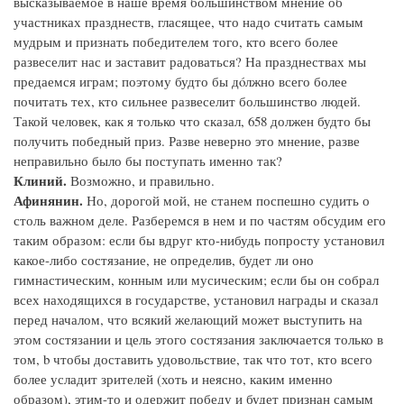
высказываемое в наше время большинством мнение об
участниках празднеств, гласящее, что надо считать самым
мудрым и признать победителем того, кто всего более
развеселит нас и заставит радоваться? На празднествах мы
предаемся играм; поэтому будто бы дóлжно всего более
почитать тех, кто сильнее развеселит большинство людей.
Такой человек, как я только что сказал, 658 должен будто бы
получить победный приз. Разве неверно это мнение, разве
неправильно было бы поступать именно так?
Клиний.
Возможно, и правильно.
Афинянин.
Но, дорогой мой, не станем поспешно судить о
столь важном деле. Разберемся в нем и по частям обсудим его
таким образом: если бы вдруг кто-нибудь попросту установил
какое-либо состязание, не определив, будет ли оно
гимнастическим, конным или мусическим; если бы он собрал
всех находящихся в государстве, установил награды и сказал
перед началом, что всякий желающий может выступить на
этом состязании и цель этого состязания заключается только в
том, b чтобы доставить удовольствие, так что тот, кто всего
более усладит зрителей (хоть и неясно, каким именно
образом), этим-то и одержит победу и будет признан самым