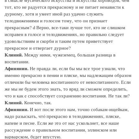
в смысле мусического искусства и искусства хороводов, чем
тот, кто не радуется прекрасному и не питает ненависти к
дурному, хотя и умеет иной раз удачно служить
телодвижениями и голосом тому, что он признает
прекрасным? d Верно, все-таки лучше тот, кто не слишком
исправен в голосе и телодвижениях, но правильно следует
удовольствиям и скорби и таким путем приветствует
прекрасное и отвергает дурное?
Клиний.
Между ними, чужеземец, большая разница в
воспитании.
Афинянин.
Не правда ли, если бы мы все трое узнали, что
именно прекрасно в пении и пляске, мы надлежащим образом
отличили бы человека воспитанного от невоспитанного. Если
же мы не будем этого знать, то вряд ли сможем определить,
что и как e способствует сохранению воспитания. Не так ли?
Клиний.
Конечно, так.
Афинянин.
И вот после этого нам, точно собакам-ищейкам,
надо разыскать, чтó прекрасно в телодвижениях, пляске,
напеве и песне. Если же это от нас ускользнет, все наше
рассуждение о правильном воспитании, эллинском или
варварском, будет впустую.