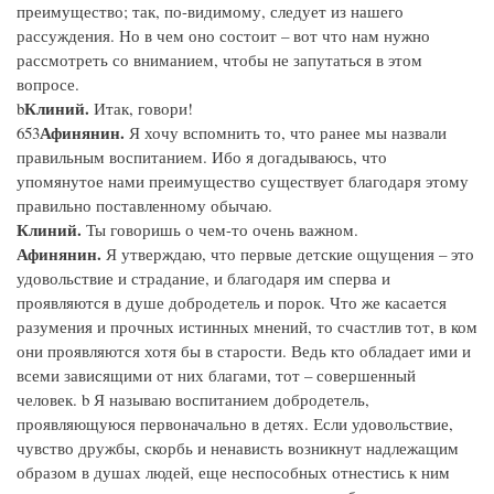
преимущество; так, по-видимому, следует из нашего
рассуждения. Но в чем оно состоит – вот что нам нужно
рассмотреть со вниманием, чтобы не запутаться в этом
вопросе.
Клиний.
b
Итак, говори!
Афинянин.
653
Я хочу вспомнить то, что ранее мы назвали
правильным воспитанием. Ибо я догадываюсь, что
упомянутое нами преимущество существует благодаря этому
правильно поставленному обычаю.
Клиний.
Ты говоришь о чем-то очень важном.
Афинянин.
Я утверждаю, что первые детские ощущения – это
удовольствие и страдание, и благодаря им сперва и
проявляются в душе добродетель и порок. Что же касается
разумения и прочных истинных мнений, то счастлив тот, в ком
они проявляются хотя бы в старости. Ведь кто обладает ими и
всеми зависящими от них благами, тот – совершенный
человек. b Я называю воспитанием добродетель,
проявляющуюся первоначально в детях. Если удовольствие,
чувство дружбы, скорбь и ненависть возникнут надлежащим
образом в душах людей, еще неспособных отнестись к ним