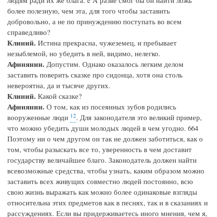
людям ради их же блага. e А разве смог бы он найти ложь
более полезную, чем эта, для того чтобы заставить
добровольно, а не по принуждению поступать во всем
справедливо?
Клиний.
Истина прекрасна, чужеземец, и пребывает
незыблемой, но убедить в ней, видимо, нелегко.
Афинянин.
Допустим. Однако оказалось легким делом
заставить поверить сказке про сидонца, хотя она столь
невероятна, да и тысяче других.
Клиний.
Какой сказке?
Афинянин.
О том, как из посеянных зубов родились
12
вооруженные люди
. Для законодателя это великий пример,
что можно убедить души молодых людей в чем угодно. 664
Поэтому ни о чем другом он так не должен заботиться, как о
том, чтобы разыскать все то, уверенность в чем доставит
государству величайшее благо. Законодатель должен найти
всевозможные средства, чтобы узнать, каким образом можно
заставить всех живущих совместно людей постоянно, всю
свою жизнь выражать как можно более одинаковые взгляды
относительна этих предметов как в песнях, так и в сказаниях и
рассуждениях. Если вы придерживаетесь иного мнения, чем я,