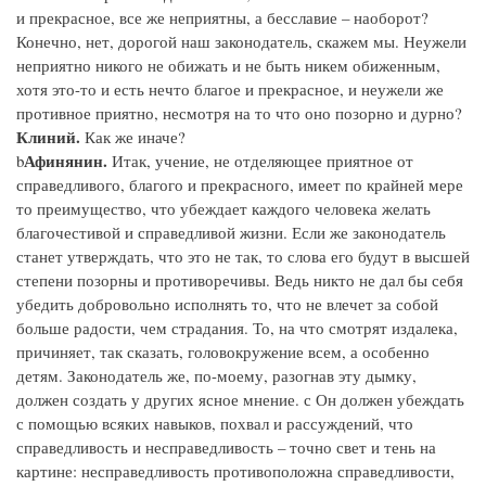
и прекрасное, все же неприятны, а бесславие – наоборот?
Конечно, нет, дорогой наш законодатель, скажем мы. Неужели
неприятно никого не обижать и не быть никем обиженным,
хотя это-то и есть нечто благое и прекрасное, и неужели же
противное приятно, несмотря на то что оно позорно и дурно?
Клиний.
Как же иначе?
Афинянин.
b
Итак, учение, не отделяющее приятное от
справедливого, благого и прекрасного, имеет по крайней мере
то преимущество, что убеждает каждого человека желать
благочестивой и справедливой жизни. Если же законодатель
станет утверждать, что это не так, то слова его будут в высшей
степени позорны и противоречивы. Ведь никто не дал бы себя
убедить добровольно исполнять то, что не влечет за собой
больше радости, чем страдания. То, на что смотрят издалека,
причиняет, так сказать, головокружение всем, а особенно
детям. Законодатель же, по-моему, разогнав эту дымку,
должен создать у других ясное мнение. с Он должен убеждать
с помощью всяких навыков, похвал и рассуждений, что
справедливость и несправедливость – точно свет и тень на
картине: несправедливость противоположна справедливости,