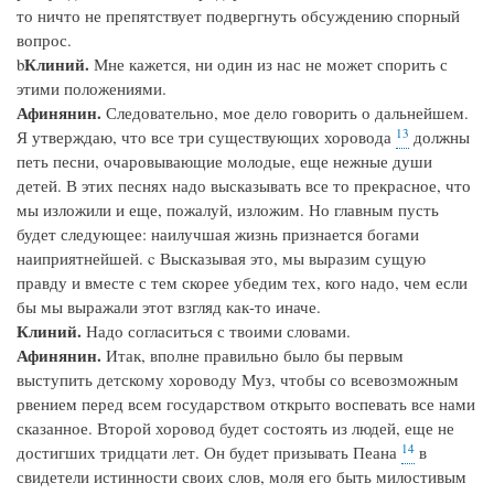
то ничто не препятствует подвергнуть обсуждению спорный
вопрос.
Клиний.
b
Мне кажется, ни один из нас не может спорить с
этими положениями.
Афинянин.
Следовательно, мое дело говорить о дальнейшем.
13
Я утверждаю, что все три существующих хоровода
должны
петь песни, очаровывающие молодые, еще нежные души
детей. В этих песнях надо высказывать все то прекрасное, что
мы изложили и еще, пожалуй, изложим. Но главным пусть
будет следующее: наилучшая жизнь признается богами
наиприятнейшей. c Высказывая это, мы выразим сущую
правду и вместе с тем скорее убедим тех, кого надо, чем если
бы мы выражали этот взгляд как-то иначе.
Клиний.
Надо согласиться с твоими словами.
Афинянин.
Итак, вполне правильно было бы первым
выступить детскому хороводу Муз, чтобы со всевозможным
рвением перед всем государством открыто воспевать все нами
сказанное. Второй хоровод будет состоять из людей, еще не
14
достигших тридцати лет. Он будет призывать Пеана
в
свидетели истинности своих слов, моля его быть милостивым