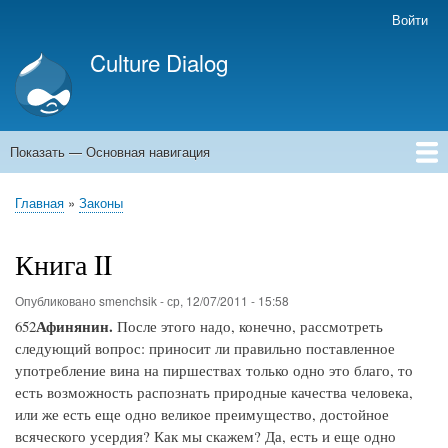
Перейти
Войти
Меню
к
учётной
Culture Dialog
основному
записи
содержанию
пользователя
Показать — Основная навигация
Основная
навигация
Главная
Книги
Авторы
Kомментарии
Архивы емейлов
Форумы
Главная
Законы
Строка
навигации
Книга II
Опубликовано
smenchsik
-
ср, 12/07/2011 - 15:58
Афинянин.
652
После этого надо, конечно, рассмотреть
следующий вопрос: приносит ли правильно поставленное
употребление вина на пиршествах только одно это благо, то
есть возможность распознать природные качества человека,
или же есть еще одно великое преимущество, достойное
всяческого усердия? Как мы скажем? Да, есть и еще одно