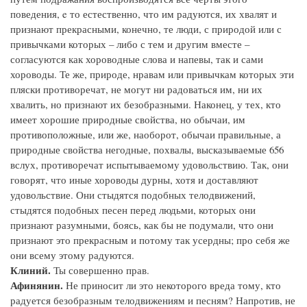
поведения, e то естественно, что им радуются, их хвалят и
признают прекрасными, конечно, те люди, с природой или с
привычками которых – либо с тем и другим вместе –
согласуются как хороводные слова и напевы, так и сами
хороводы. Те же, природе, нравам или привычкам которых эти
пляски противоречат, не могут ни радоваться им, ни их
хвалить, но признают их безобразными. Наконец, у тех, кто
имеет хорошие природные свойства, но обычаи, им
противоположные, или же, наоборот, обычаи правильные, а
природные свойства негодные, похвалы, высказываемые 656
вслух, противоречат испытываемому удовольствию. Так, они
говорят, что иные хороводы дурны, хотя и доставляют
удовольствие. Они стыдятся подобных телодвижений,
стыдятся подобных песен перед людьми, которых они
признают разумными, боясь, как бы не подумали, что они
признают это прекрасным и потому так усердны; про себя же
они всему этому радуются.
Клиний.
Ты совершенно прав.
Афинянин.
Не приносит ли это некоторого вреда тому, кто
радуется безобразным телодвижениям и песням? Напротив, не