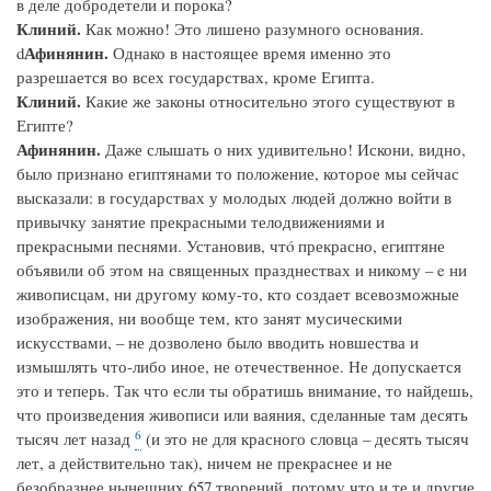
в деле добродетели и порока?
Клиний.
Как можно! Это лишено разумного основания.
Афинянин.
d
Однако в настоящее время именно это
разрешается во всех государствах, кроме Египта.
Клиний.
Какие же законы относительно этого существуют в
Египте?
Афинянин.
Даже слышать о них удивительно! Искони, видно,
было признано египтянами то положение, которое мы сейчас
высказали: в государствах у молодых людей должно войти в
привычку занятие прекрасными телодвижениями и
прекрасными песнями. Установив, чтó прекрасно, египтяне
объявили об этом на священных празднествах и никому – e ни
живописцам, ни другому кому-то, кто создает всевозможные
изображения, ни вообще тем, кто занят мусическими
искусствами, – не дозволено было вводить новшества и
измышлять что-либо иное, не отечественное. Не допускается
это и теперь. Так что если ты обратишь внимание, то найдешь,
что произведения живописи или ваяния, сделанные там десять
6
тысяч лет назад
(и это не для красного словца – десять тысяч
лет, а действительно так), ничем не прекраснее и не
безобразнее нынешних 657 творений, потому что и те и другие