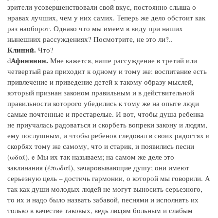
зрители усовершенствовали свой вкус, постоянно слыша о
нравах лучших, чем у них самих. Теперь же дело обстоит как
раз наоборот. Однако что мы имеем в виду при наших
нынешних рассуждениях? Посмотрите, не это ли?..
Клиний.
Что?
Афинянин.
d
Мне кажется, наше рассуждение в третий или
четвертый раз приходит к одному и тому же: воспитание есть
привлечение и приведение детей к такому образу мыслей,
который признан законом правильным и в действительной
правильности которого убедились к тому же на опыте люди
самые почтенные и престарелые. И вот, чтобы душа ребенка
не приучалась радоваться и скорбеть вопреки закону и людям,
ему послушным, и чтобы ребенок следовал в своих радостях и
скорбях тому же самому, что и старик, и появились песни
(ωδαί). e Мы их так называем; на самом же деле это
заклинания (έπωδαί), зачаровывающие душу; они имеют
серьезную цель – достичь гармонии, о которой мы говорили. А
так как души молодых людей не могут выносить серьезного,
то их и надо было назвать забавой, песнями и исполнять их
только в качестве таковых, ведь людям больным и слабым