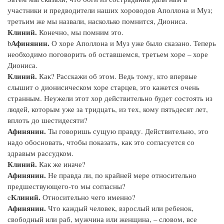
участники и предводители наших хороводов Аполлона и Муз;
третьим же мы назвали, насколько помнится, Диониса.
Клиний.
Конечно, мы помним это.
Афинянин.
b
О хоре Аполлона и Муз уже было сказано. Теперь
необходимо поговорить об оставшемся, третьем хоре – хоре
Диониса.
Клиний.
Как? Расскажи об этом. Ведь тому, кто впервые
слышит о дионисическом хоре старцев, это кажется очень
странным. Неужели этот хор действительно будет состоять из
людей, которым уже за тридцать, из тех, кому пятьдесят лет,
вплоть до шестидесяти?
Афинянин.
Ты говоришь сущую правду. Действительно, это
надо обосновать, чтобы показать, как это согласуется со
здравым рассудком.
Клиний.
Как же иначе?
Афинянин.
Не правда ли, по крайней мере относительно
предшествующего-то мы согласны?
Клиний.
c
Относительно чего именно?
Афинянин.
Что каждый человек, взрослый или ребенок,
свободный или раб, мужчина или женщина, – словом, все