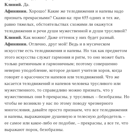
Клиний.
Да.
Афинянин.
Хорошо! Какие же телодвижения и напевы надо
признать прекрасными? Скажи-ка: при 655 одних и тех же,
равно тяжелых, обстоятельствах схожими ли окажутся
телодвижения и речи души мужественной и души трусливой?
Клиний.
Как можно! Даже оттенок у них будет разный.
Афинянин.
Отлично, друг мой! Ведь и в мусическом
искусстве есть телодвижения и напевы. Но так как предметом
этого искусства служат гармония и ритм, то оно может быть
только ритмичным и гармоничным; поэтому совершенно
неверно уподобление, которое делают учителя хоров, когда
говорят о красочности напевов или телодвижений. Что же
касается телодвижений и напевов человека трусливого или
мужественного, то справедливо можно признать, что у
мужественных они b прекрасны, у трусливых – безобразны. Но
чтобы не возникло у нас по этому поводу чрезмерного
многословия, давайте просто признаем, что все телодвижения
и напевы, выражающие душевную и телесную добродетель –
ее самое или какое-либо ее подобие, – прекрасны, а все те, что
выражают порок, безобразны.