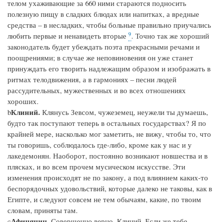
телом ухаживающие за 660 ними стараются подносить
полезную пищу в сладких блюдах или напитках, а вредные
средства – в несладких, чтобы больные правильно приучались
9
любить первые и ненавидеть вторые
. Точно так же хороший
законодатель будет убеждать поэта прекрасными речами и
поощрениями; в случае же неповиновения он уже станет
принуждать его творить надлежащим образом и изображать в
ритмах телодвижения, а в гармониях – песни людей
рассудительных, мужественных и во всех отношениях
хороших.
Клиний.
b
Клянусь Зевсом, чужеземец, неужели ты думаешь,
будто так поступают теперь в остальных государствах? Я по
крайней мере, насколько мог заметить, не вижу, чтобы то, что
ты говоришь, соблюдалось где-либо, кроме как у нас и у
лакедемонян. Наоборот, постоянно возникают новшества и в
плясках, и во всем прочем мусическом искусстве. Эти
изменения происходят не по закону, а под влиянием каких-то
беспорядочных удовольствий, которые далеко не таковы, как в
Египте, и следуют совсем не тем обычаям, какие, по твоим
словам, приняты там.
Афинянин.
c
Совершенно верно, Клиний. Если же тебе