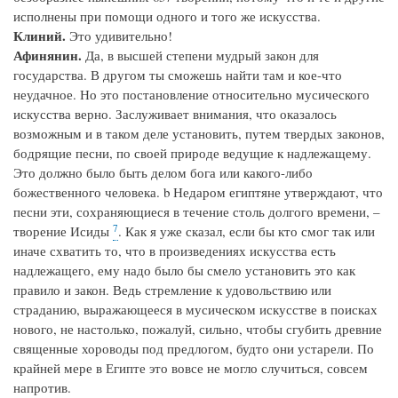
исполнены при помощи одного и того же искусства.
Клиний.
Это удивительно!
Афинянин.
Да, в высшей степени мудрый закон для
государства. В другом ты сможешь найти там и кое-что
неудачное. Но это постановление относительно мусического
искусства верно. Заслуживает внимания, что оказалось
возможным и в таком деле установить, путем твердых законов,
бодрящие песни, по своей природе ведущие к надлежащему.
Это должно было быть делом бога или какого-либо
божественного человека. b Недаром египтяне утверждают, что
песни эти, сохраняющиеся в течение столь долгого времени, –
7
творение Исиды
. Как я уже сказал, если бы кто смог так или
иначе схватить то, что в произведениях искусства есть
надлежащего, ему надо было бы смело установить это как
правило и закон. Ведь стремление к удовольствию или
страданию, выражающееся в мусическом искусстве в поисках
нового, не настолько, пожалуй, сильно, чтобы сгубить древние
священные хороводы под предлогом, будто они устарели. По
крайней мере в Египте это вовсе не могло случиться, совсем
напротив.