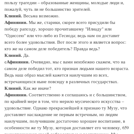
пользу трагедии – образованные женщины, молодые люди и,
пожалуй, чуть ли не большинство зрителей.
Клиний.
Весьма возможно.
Афинянин.
Мы же, старики, скорее всего присудили бы
победу рапсоду, хорошо прочитавшему "Илиаду" или
"Одиссею" или что-либо из Гесиода; ведь нам он доставит
всего более удовольствия. Вот после этого и является вопрос:
кто же на самом деле победитель? Правда ведь?
Клиний.
Да.
Афинянин.
e
Очевидно, мы с вами неизбежно скажем, что на
самом деле победил тот, кто признан людьми нашего возраста.
Ведь наш образ мыслей кажется наилучшим из всех,
встречающихся ныне повсюду в различных государствах.
Клиний.
Как же иначе?
Афинянин.
Соответственно я соглашаюсь и с большинством,
по крайней мере в том, что мерило мусического искусства –
удовольствие. Однако прекраснейшей я признаю ту Музу, что
доставляет наслаждение не первым встречным, но людям
наилучшим, получившим достаточно хорошее воспитание, в
особенности же ту Музу, которая доставляет его человеку, 659