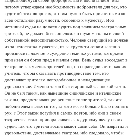
выделяющемуся своей добродетелью и воспитанием. Мы
потому утверждаем необходимость добродетели для тех, кто
судит об этих вопросах, что им нужно быть причастными ко
всей остальной разумности, особенно к мужеству. Ибо
истинный судья не должен судить под влиянием театральных
зрителей, не должен быть ошеломлен шумом толпы и своей
собственной невоспитанностью. Человек сведущий не должен
из-за недостатка мужества, из-за трусости легкомысленно
произносить ложное b суждение теми же устами, которыми
призывал он богов пред началом суда. Ведь судья восседает в
театре не как ученик зрителей, но, по справедливости, как их
учитель, чтобы оказывать противодействие тем, кто
доставляет зрителям неподобающее и ненадлежащее
удовольствие. Именно таков был старинный эллинский закон.
Он не был таким, как нынешние сицилийские и италийские
законы, предоставляющие решение толпе зрителей, так что
победителем является тот, за кого всего больше было поднято
рук. c Этот закон погубил и самих поэтов, ибо они в своем
творчестве стали приноравливаться к дурному вкусу своих
судей, так что зрители воспитывают сами себя. Он извратил и
удовольствие, доставляемое театром, ибо следовало, чтобы