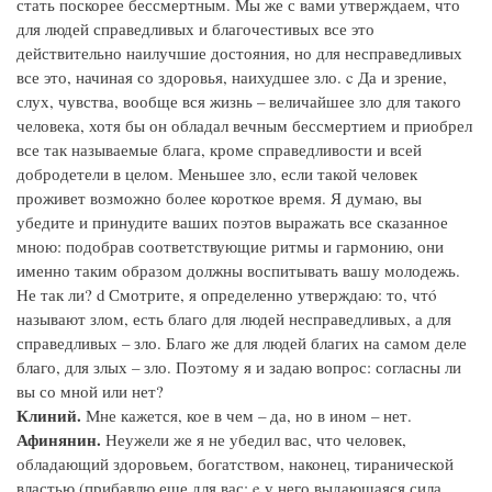
стать поскорее бессмертным. Мы же с вами утверждаем, что
для людей справедливых и благочестивых все это
действительно наилучшие достояния, но для несправедливых
все это, начиная со здоровья, наихудшее зло. c Да и зрение,
слух, чувства, вообще вся жизнь – величайшее зло для такого
человека, хотя бы он обладал вечным бессмертием и приобрел
все так называемые блага, кроме справедливости и всей
добродетели в целом. Меньшее зло, если такой человек
проживет возможно более короткое время. Я думаю, вы
убедите и принудите ваших поэтов выражать все сказанное
мною: подобрав соответствующие ритмы и гармонию, они
именно таким образом должны воспитывать вашу молодежь.
Не так ли? d Смотрите, я определенно утверждаю: то, чтó
называют злом, есть благо для людей несправедливых, а для
справедливых – зло. Благо же для людей благих на самом деле
благо, для злых – зло. Поэтому я и задаю вопрос: согласны ли
вы со мной или нет?
Клиний.
Мне кажется, кое в чем – да, но в ином – нет.
Афинянин.
Неужели же я не убедил вас, что человек,
обладающий здоровьем, богатством, наконец, тиранической
властью (прибавлю еще для вас: e у него выдающаяся сила,