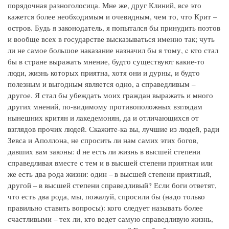
порядочная разноголосица. Мне же, друг Клиний, все это
кажется более необходимым и очевидным, чем то, что Крит –
остров. Будь я законодатель, я попытался бы принудить поэтов
и вообще всех в государстве высказываться именно так; чуть
ли не самое большое наказание назначил бы я тому, c кто стал
бы в стране выражать мнение, будто существуют какие-то
люди, жизнь которых приятна, хотя они и дурны, и будто
полезным и выгодным является одно, а справедливым –
другое. Я стал бы убеждать моих граждан выражать и много
других мнений, по-видимому противоположных взглядам
нынешних критян и лакедемонян, да и отличающихся от
взглядов прочих людей. Скажите-ка вы, лучшие из людей, ради
Зевса и Аполлона, не спросить ли нам самих этих богов,
давших вам законы: d не есть ли жизнь в высшей степени
справедливая вместе с тем и в высшей степени приятная или
же есть два рода жизни: один – в высшей степени приятный,
другой – в высшей степени справедливый? Если боги ответят,
что есть два рода, мы, пожалуй, спросили бы (надо только
правильно ставить вопросы): кого следует называть более
счастливыми – тех ли, кто ведет самую справедливую жизнь,