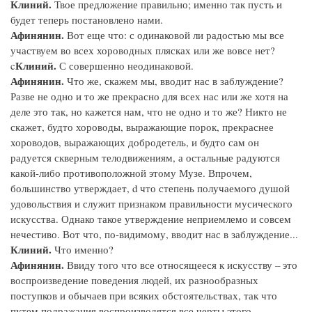
Клиний.
Твое предложение правильно; именно так пусть и
будет теперь постановлено нами.
Афинянин.
Вот еще что: с одинаковой ли радостью мы все
участвуем во всех хороводных плясках или же вовсе нет?
Клиний.
c
С совершенно неодинаковой.
Афинянин.
Что же, скажем мы, вводит нас в заблуждение?
Разве не одно и то же прекрасно для всех нас или же хотя на
деле это так, но кажется нам, что не одно и то же? Никто не
скажет, будто хороводы, выражающие порок, прекраснее
хороводов, выражающих добродетель, и будто сам он
радуется скверным телодвижениям, а остальные радуются
какой-либо противоположной этому Музе. Впрочем,
большинство утверждает, d что степень получаемого душой
удовольствия и служит признаком правильности мусического
искусства. Однако такое утверждение неприемлемо и совсем
нечестиво. Вот что, по-видимому, вводит нас в заблуждение...
Клиний.
Что именно?
Афинянин.
Ввиду того что все относящееся к искусству – это
воспроизведение поведения людей, их разнообразных
поступков и обычаев при всяких обстоятельствах, так что
путем подражания воспроизводятся все черты этого