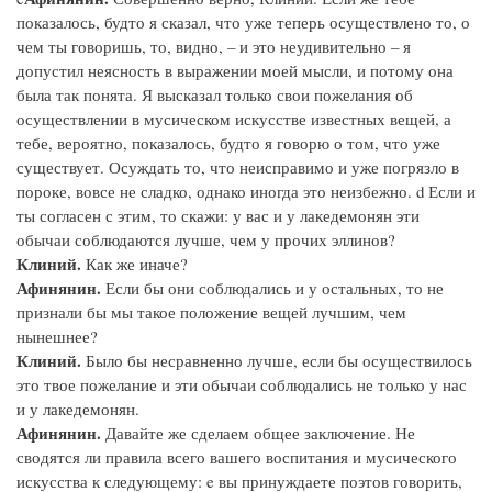
показалось, будто я сказал, что уже теперь осуществлено то, о
чем ты говоришь, то, видно, – и это неудивительно – я
допустил неясность в выражении моей мысли, и потому она
была так понята. Я высказал только свои пожелания об
осуществлении в мусическом искусстве известных вещей, а
тебе, вероятно, показалось, будто я говорю о том, что уже
существует. Осуждать то, что неисправимо и уже погрязло в
пороке, вовсе не сладко, однако иногда это неизбежно. d Если и
ты согласен с этим, то скажи: у вас и у лакедемонян эти
обычаи соблюдаются лучше, чем у прочих эллинов?
Клиний.
Как же иначе?
Афинянин.
Если бы они соблюдались и у остальных, то не
признали бы мы такое положение вещей лучшим, чем
нынешнее?
Клиний.
Было бы несравненно лучше, если бы осуществилось
это твое пожелание и эти обычаи соблюдались не только у нас
и у лакедемонян.
Афинянин.
Давайте же сделаем общее заключение. Не
сводятся ли правила всего вашего воспитания и мусического
искусства к следующему: e вы принуждаете поэтов говорить,