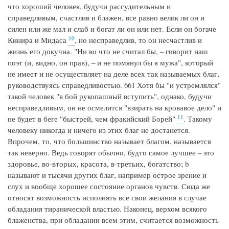
что хороший человек, будучи рассудительным и
справедливым, счастлив и блажен, все равно велик ли он и
силен или же мал и слаб и богат ли он или нет. Если он богаче
10
Кинира и Мидаса
, но несправедлив, то он несчастлив и
жизнь его докучна. "Ни во что не считал бы, – говорит наш
поэт (и, видно, он прав), – и не помянул бы я мужа", который
не имеет и не осуществляет на деле всех так называемых благ,
руководствуясь справедливостью. 661 Хотя бы "и устремлялся"
такой человек "в бой рукопашный вступить", однако, будучи
несправедливым, он не осмелится "взирать на кровавое дело" и
11
не будет в беге "быстрей, чем фракийский Борей"
. Такому
человеку никогда и ничего из этих благ не достанется.
Впрочем, то, что большинство называет благом, называется
так неверно. Ведь говорят обычно, будто самое лучшее – это
здоровье, во-вторых, красота, в-третьих, богатство; b
называют и тысячи других благ, например острое зрение и
слух и вообще хорошее состояние органов чувств. Сюда же
относят возможность исполнять все свои желания в случае
обладания тиранической властью. Наконец, верхом всякого
блаженства, при обладании всем этим, считается возможность