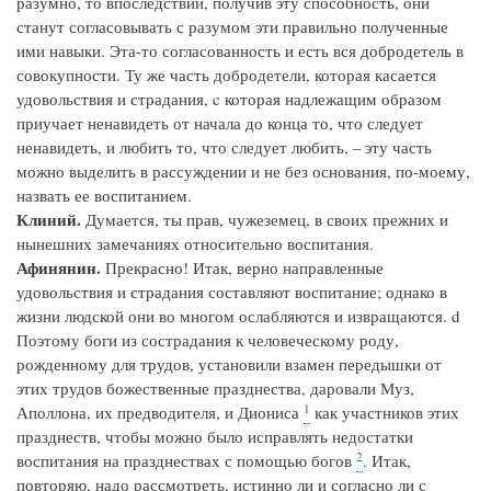
разумно, то впоследствии, получив эту способность, они
станут согласовывать с разумом эти правильно полученные
ими навыки. Эта-то согласованность и есть вся добродетель в
совокупности. Ту же часть добродетели, которая касается
удовольствия и страдания, c которая надлежащим образом
приучает ненавидеть от начала до конца то, что следует
ненавидеть, и любить то, что следует любить, – эту часть
можно выделить в рассуждении и не без основания, по-моему,
назвать ее воспитанием.
Клиний.
Думается, ты прав, чужеземец, в своих прежних и
нынешних замечаниях относительно воспитания.
Афинянин.
Прекрасно! Итак, верно направленные
удовольствия и страдания составляют воспитание; однако в
жизни людской они во многом ослабляются и извращаются. d
Поэтому боги из сострадания к человеческому роду,
рожденному для трудов, установили взамен передышки от
этих трудов божественные празднества, даровали Муз,
1
Аполлона, их предводителя, и Диониса
как участников этих
празднеств, чтобы можно было исправлять недостатки
2
воспитания на празднествах с помощью богов
. Итак,
повторяю, надо рассмотреть, истинно ли и согласно ли с