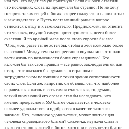
или тех, кто ведет самую приятную? Если бы боги ответили,
что последних, слова их прозвучали бы странно. Но не хочу
говорить таких вещей о богах; скорее скажу это о наших отцах
и законодателях. e Пусть поставленный раньше вопрос
относится к отцу и к законодателю. Предположим, он ответит,
что человек, ведущий самую приятную жизнь, всего более
счастлив. Я по крайней мере после этого спросил бы его:
"Отец мой, разве ты не хотел бы, чтобы я жил возможно более
счастливо? Между тем ты непрестанно внушал мне, что надо
вести жизнь по возможности более справедливую". Кто
изложил бы так свои правила – все равно, законодатель он или
отец, – тот оказался бы, думаю я, в странном и
затруднительном положении с точки зрения согласованности
своих слов. Если же, напротив, он объявил бы, что наиболее
справедливая жизнь и есть самая счастливая, то, думаю,
всякий внимающий его словам стал бы исследовать, что
именно прекрасное и 663 благое оказывается в человеке
сильнее удовольствия и одобряется в качестве такового
законом. Что, лишенное удовольствия, может явиться для
человека справедливого благом? Скажи-ка, неужели слава и
хвала со стороны людей и богов, хотя они и есть нечто благое