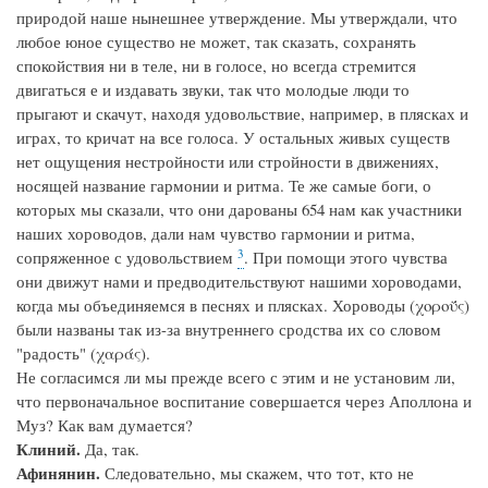
природой наше нынешнее утверждение. Мы утверждали, что
любое юное существо не может, так сказать, сохранять
спокойствия ни в теле, ни в голосе, но всегда стремится
двигаться е и издавать звуки, так что молодые люди то
прыгают и скачут, находя удовольствие, например, в плясках и
играх, то кричат на все голоса. У остальных живых существ
нет ощущения нестройности или стройности в движениях,
носящей название гармонии и ритма. Те же самые боги, о
которых мы сказали, что они дарованы
654 нам как участники
наших хороводов, дали нам чувство гармонии и ритма,
3
сопряженное с удовольствием
. При помощи этого чувства
они движут нами и предводительствуют нашими хороводами,
когда мы объединяемся в песнях и плясках. Хороводы (χοροΰς)
были названы так из-за внутреннего сродства их со словом
"радость" (χαράς).
Не согласимся ли мы прежде всего с этим и не установим ли,
что первоначальное воспитание совершается через Аполлона и
Муз? Как вам думается?
Клиний.
Да, так.
Афинянин.
Следовательно, мы скажем, что тот, кто не