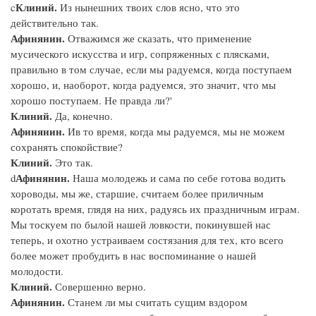
Клиний.
c
Из нынешних твоих слов ясно, что это
действительно так.
Афинянин.
Отважимся же сказать, что применение
мусического искусства и игр, сопряженных с плясками,
правильно в том случае, если мы радуемся, когда поступаем
хорошо, и, наоборот, когда радуемся, это значит, что мы
хорошо поступаем. Не правда ли?'
Клиний.
Да, конечно.
Афинянин.
Ив то время, когда мы радуемся, мы не можем
сохранять спокойствие?
Клиний.
Это так.
Афинянин.
d
Наша молодежь и сама по себе готова водить
хороводы, мы же, старшие, считаем более приличным
коротать время, глядя на них, радуясь их праздничным играм.
Мы тоскуем по былой нашей ловкости, покинувшей нас
теперь, и охотно устраиваем состязания для тех, кто всего
более может пробудить в нас воспоминание о нашей
молодости.
Клиний.
Совершенно верно.
Афинянин.
Станем ли мы считать сущим вздором