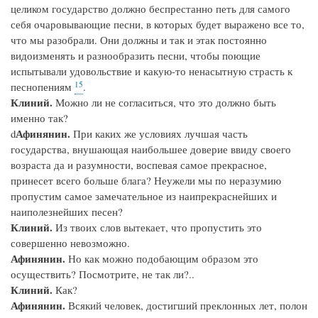
целиком государство должно беспрестанно петь для самого
себя очаровывающие песни, в которых будет выражено все то,
что мы разобрали. Они должны и так и этак постоянно
видоизменять и разнообразить песни, чтобы поющие
испытывали удовольствие и какую-то ненасытную страсть к
15
песнопениям
.
Клиний.
Можно ли не согласиться, что это должно быть
именно так?
Афинянин.
d
При каких же условиях лучшая часть
государства, внушающая наибольшее доверие ввиду своего
возраста да и разумности, воспевая самое прекрасное,
принесет всего больше блага? Неужели мы по неразумию
пропустим самое замечательное из наипрекраснейших и
наиполезнейших песен?
Клиний.
Из твоих слов вытекает, что пропустить это
совершенно невозможно.
Афинянин.
Но как можно подобающим образом это
осуществить? Посмотрите, не так ли?..
Клиний.
Как?
Афинянин.
Всякий человек, достигший преклонных лет, полон