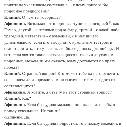
приятным участником состязания, – к чему привело бы
подобное предисловие?
Клиний.
О чем ты говоришь?
8
Афинянин.
Возможно, что один выступит с рапсодией
, как
Гомер, другой – с песнями под кифару, третий – с какой-либо
трагедией, четвертый – с комедией, c и нет ничего
удивительного, если кто выступит с кукольным театром и
станет считать, что у него всего более данных для победы. И
вот, если явятся такие состязающиеся и тысячи других им
подобных, можем ли мы сказать, кому достанется по праву
победа?
Клиний.
Странный вопрос! Кто может тебе на него ответить
со знанием дела, прежде чем он выслушает сам каждого из
состязающихся?
Афинянин.
А хотите, я отвечу на этот странный вопрос?
Клиний.
Как?
Афинянин.
Если бы судили малыши, они высказались бы в
пользу кукольника. Не так ли?
Клиний.
d
Да.
Афинянин.
Если бы судили подростки, то в пользу комедии; в