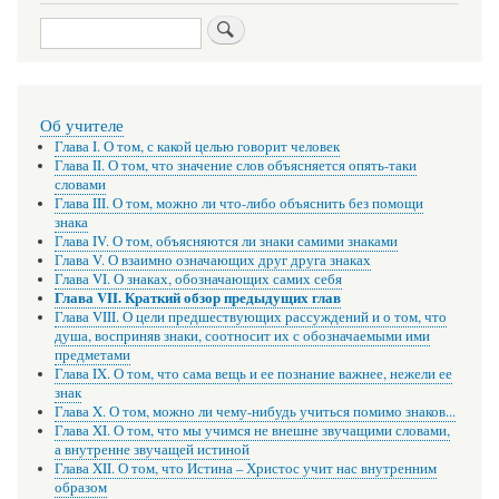
обзор
Поиск
предыдущих
глав
Об учителе
Глава I. О том, с какой целью говорит человек
Глава II. О том, что значение слов объясняется опять-таки
словами
Глава III. О том, можно ли что-либо объяснить без помощи
знака
Глава IV. О том, объясняются ли знаки самими знаками
Глава V. О взаимно означающих друг друга знаках
Глава VI. О знаках, обозначающих самих себя
Глава VII. Краткий обзор предыдущих глав
Глава VIII. О цели предшествующих рассуждений и о том, что
душа, восприняв знаки, соотносит их с обозначаемыми ими
предметами
Глава IX. О том, что сама вещь и ее познание важнее, нежели ее
знак
Глава X. О том, можно ли чему-нибудь учиться помимо знаков...
Глава XI. О том, что мы учимся не внешне звучащими словами,
а внутренне звучащей истиной
Глава XII. О том, что Истина – Христос учит нас внутренним
образом