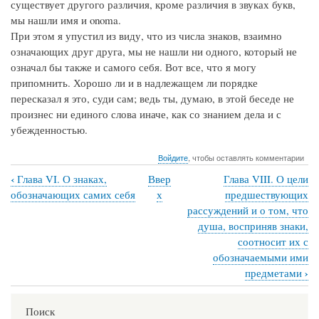
существует другого различия, кроме различия в звуках букв,
мы нашли имя и onoma.
При этом я упустил из виду, что из числа знаков, взаимно
означающих друг друга, мы не нашли ни одного, который не
означал бы также и самого себя. Вот все, что я могу
припомнить. Хорошо ли и в надлежащем ли порядке
пересказал я это, суди сам; ведь ты, думаю, в этой беседе не
произнес ни единого слова иначе, как со знанием дела и с
убежденностью.
Войдите
, чтобы оставлять комментарии
‹
Глава VI. О знаках,
Ввер
Глава VIII. О цели
Перекрёстные
обозначающих самих себя
х
предшествующих
ссылки
рассуждений и о том, что
душа, восприняв знаки,
книги
соотносит их с
для
обозначаемыми ими
Глава
›
предметами
VII.
Краткий
Поиск