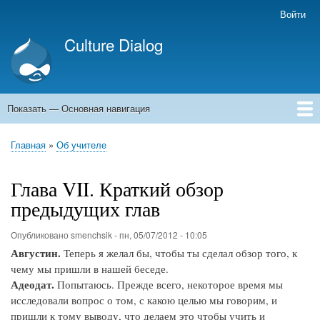
Перейти
Войти
Меню
к
учётной
Culture Dialog
основному
записи
содержанию
пользователя
Показать — Основная навигация
Основная
навигация
Главная
Книги
Авторы
Kомментарии
Архивы емейлов
Форумы
Главная
Об учителе
Строка
навигации
Глава VII. Краткий обзор
предыдущих глав
Опубликовано
smenchsik
-
пн, 05/07/2012 - 10:05
Августин.
Теперь я желал бы, чтобы ты сделал обзор того, к
чему мы пришли в нашей беседе.
Адеодат.
Попытаюсь. Прежде всего, некоторое время мы
исследовали вопрос о том, с какою целью мы говорим, и
пришли к тому выводу, что делаем это чтобы учить и