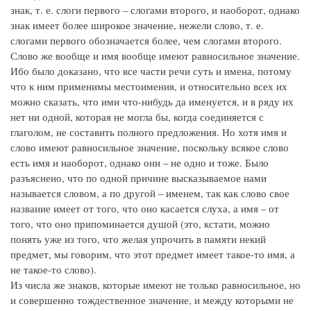
знак, т. е. слоги первого – слогами второго, и наоборот, однако
знак имеет более широкое значение, нежели слово, т. е.
слогами первого обозначается более, чем слогами второго.
Слово же вообще и имя вообще имеют равносильное значение.
Ибо было доказано, что все части речи суть и имена, потому
что к ним применимы местоимения, и относительно всех их
можно сказать, что ими что-нибудь да именуется, и в ряду их
нет ни одной, которая не могла бы, когда соединяется с
глаголом, не составить полного предложения. Но хотя имя и
слово имеют равносильное значение, поскольку всякое слово
есть имя и наоборот, однако они – не одно и тоже. Было
разъяснено, что по одной причине высказываемое нами
называется словом, а по другой – именем, так как слово свое
название имеет от того, что оно касается слуха, а имя – от
того, что оно припоминается душой (это, кстати, можно
понять уже из того, что желая упрочить в памяти некий
предмет, мы говорим, что этот предмет имеет такое-то имя, а
не такое-то слово).
Из числа же знаков, которые имеют не только равносильное, но
и совершенно тождественное значение, и между которыми не