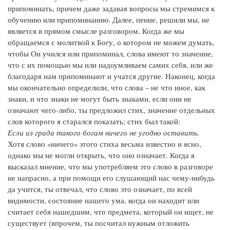
припоминать, причем даже задавая вопросы мы стремимся к
обучению или припоминанию. Далее, пение, решили мы, не
является в прямом смысле разговором. Когда же мы
обращаемся с молитвой к Богу, о котором не можем думать,
чтобы Он учился или припоминал, слова имеют то значение,
что с их помощью мы или надоумливаем самих себя, или же
благодаря нам припоминают и учатся другие. Наконец, когда
мы окончательно определили, что слова – не что иное, как
знаки, и что знаки не могут быть знаками, если они не
означают чего-либо, ты предложил стих, значение отдельных
слов которого я старался показать; стих был такой:
Если из града такого богам ничего не угодно оставить.
Хотя слово «ничего» этого стиха весьма известно и ясно,
однако мы не могли открыть, что оно означает. Когда я
высказал мнение, что мы употребляем это слово в разговоре
не напрасно, а при помощи его слушающий нас чему-нибудь
да учится, ты отвечал, что слово это означает, по всей
видимости, состояние нашего ума, когда он находит или
считает себя нашедшим, что предмета, который он ищет, не
существует (впрочем, ты посчитал нужным отложить