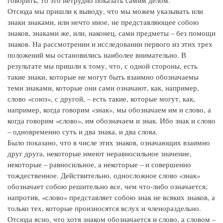
говорить, то это нетрудно показать самим делом.
Отсюда мы пришли к выводу, что мы можем указывать или
знаки знаками, или нечто иное, не представляющее собою
знаков, знаками же, или, наконец, сами предметы – без помощи
знаков. На рассмотрении и исследовании первого из этих трех
положений мы остановились наиболее внимательно. В
результате мы пришли к тому, что, с одной стороны, есть
такие знаки, которые не могут быть взаимно обозначаемы
теми знаками, которые они сами означают, как, например,
слово «союз», с другой, – есть такие, которые могут, как,
например, когда говорим «знак», мы обозначаем им и слово, а
когда говорим «слово», им обозначаем и знак. Ибо знак и слово
– одновременно суть и два знака, и два слова.
Было показано, что в числе этих знаков, означающих взаимно
друг друга, некоторые имеют неравносильное значение,
некоторые – равносильное, а некоторые – и совершенно
тождественное. Действительно, односложное слово «знак»
обозначает собою решительно все, чем что-либо означается;
напротив, «слово» представляет собою знак не всяких знаков, а
только тех, которые произносятся вслух и членораздельно.
Отсюда ясно, что хотя знаком обозначается и слово, а словом –