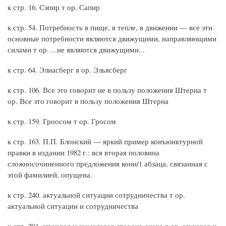
к стр. 16. Сэпир т ор. Сапир
к стр. 54. Потребность в пище, в тепле, в движении — все эти
основные потребности являются движущими, направляющими
силами т ор. ...не являются движущими...
к стр. 64. Элиасберг я ор. Эльясберг
к стр. 106. Все это говорит не в пользу положения Штерна т
ор. Все это говорит в пользу положения Штерна
к стр. 159. Гроосом т ор. Гросом
к стр. 163. П.П. Блонский — яркий пример конъюнктурной
правки в издании 1982 г.: вся вторая половина
сложносочиненного предложения кони/1 абзаца, связанная с
этой фамилией, опущена.
к стр. 240. актуальной ситуации сотрудничества т ор.
актуальной ситуации и сотрудничества
к стр. 291. звуковая и смысловая сторона слова т ор. звуковая и