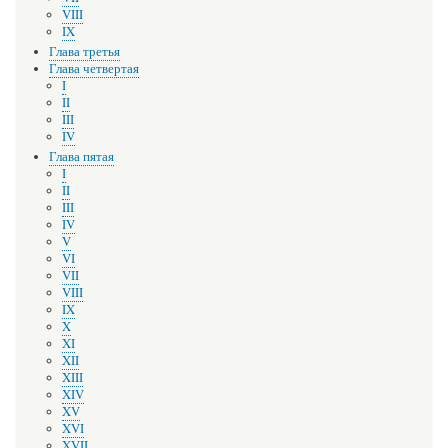
VIII
IX
Глава третья
Глава четвертая
I
II
III
IV
Глава пятая
I
II
III
IV
V
VI
VII
VIII
IX
X
XI
XII
XIII
XIV
XV
XVI
XVII