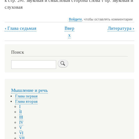
слуховая
Войдите
, чтобы оставлять комментарии
‹
›
Глава седьмая
Ввер
Литература
Перекрёстные
х
ссылки
книги
Поиск
для
Поиск
Текстологический
комментарий
Мышление и речь
Глава первая
Глава вторая
I
II
III
IV
V
VI
VII