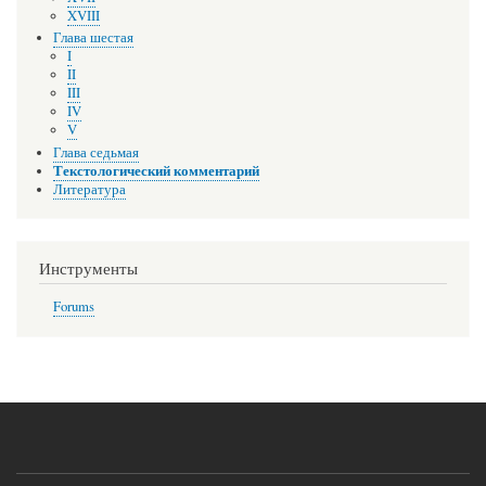
XVIII
Глава шестая
I
II
III
IV
V
Глава седьмая
Текстологический комментарий
Литература
Инструменты
Forums