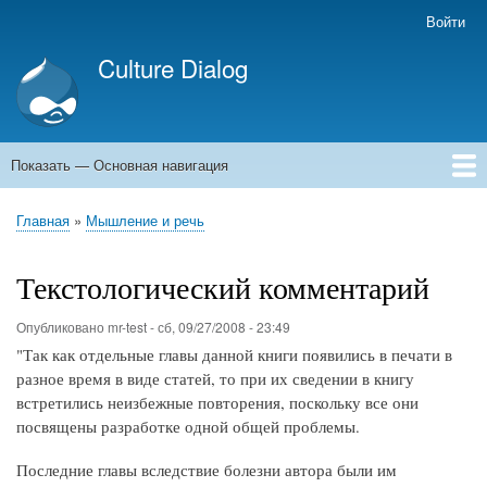
Перейти
Войти
Меню
к
учётной
Culture Dialog
основному
записи
содержанию
пользователя
Показать — Основная навигация
Основная
навигация
Главная
Книги
Авторы
Kомментарии
Архивы емейлов
Форумы
Главная
Мышление и речь
Строка
навигации
Текстологический комментарий
Опубликовано
mr-test
-
сб, 09/27/2008 - 23:49
"Так как отдельные главы данной книги появились в печати в
разное время в виде статей, то при их сведении в книгу
встретились неизбежные повторения, поскольку все они
посвящены разработке одной общей проблемы.
Последние главы вследствие болезни автора были им