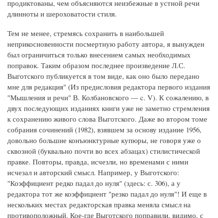
продиктованы, чем объясняются неизбежные в устной речи
длинноты и шероховатости стиля.
Тем не менее, стремясь сохранить в наибольшей
неприкосновенности посмертную работу автора, я вынужден
был ограничиться только внесением самых необходимых
поправок. Таким образом последнее произведение Л.С.
Выготского публикуется в том виде, как оно было передано
мне для редакция" (Из предисловия редактора первого издания
"Мышления и речи" В. Колбановского — c. V). К сожалению, в
двух последующих изданиях книги уже не заметно стремления
к сохранению живого слова Выготского. Даже во втором томе
собрания сочинений (1982), взявшем за основу издание 1956,
довольно большие конъюнктурные купюры, не говоря уже о
сквозной (буквально почти во всех абзацах) стилистической
правке. Повторы, правда, исчезли, но временами с ними
исчезал и авторский смысл. Например, у Выготского:
"Коэффициент редко падал до нуля" (здесь: с. 306), а у
редактора тот же коэффициент "резко падал до нуля"! И еще в
нескольких местах редакторская правка меняла смысл на
противоположный. Кое-где Выготского поправили, видимо, с