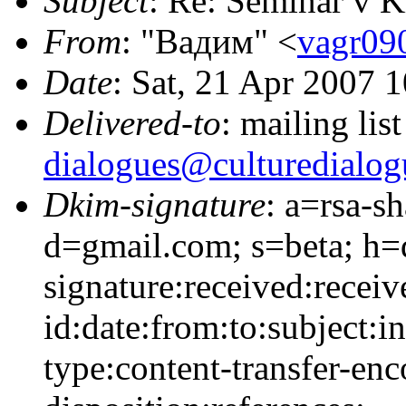
Subject
: Re: Seminar v 
From
: "Вадим" <
vagr09
Date
: Sat, 21 Apr 2007 
Delivered-to
: mailing lis
dialogues@culturedialog
Dkim-signature
: a=rsa-s
d=gmail.com; s=beta; h
signature:received:recei
id:date:from:to:subject:i
type:content-transfer-enc