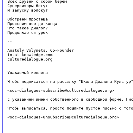
Всех друзей с собой берем

Супервизоры бегут

И закуску волокут

Обогреем простеца

Проясним все до конца

Что такое диалог?

Продолжается урок!

--

Anatoly Volynets, Co-Founder

total-knowledge.com

culturedialogue.org

Уважаемый коллега!

Чтобы подписаться на рассылку "Школа Диалога Культур"
<sdc-dialogues-subscribe@culturedialogue.org>

с указанием имени собственного в свободной форме. Пис
Чтобы выписаться, просто пошлите пустое письмо с того
<sdc-dialogues-unsubscribe@culturedialogue.org>
