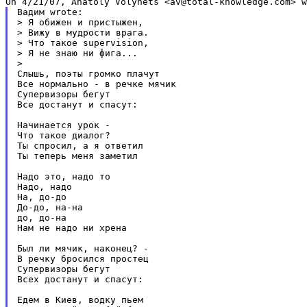
Вадим wrote:

> Я обижен и пристыжен,

> Вижу в мудрости врага.

> Что такое supervision,

> Я не знаю ни фига...

>

Слышь, поэты громко плачут

Все нормально - в речке мячик

Супервизоры бегут

Все достанут и спасут:

Начинается урок -

Что такое диалог?

Ты спросил, а я ответил

Ты теперь меня заметил

Надо это, надо то

Надо, надо

На, до-до

До-до, на-на

до, до-на

Нам не надо ни хрена

Был ли мячик, наконец? -

В речку бросился простец

Супервизоры бегут

Всех достанут и спасут:

Едем в Киев, водку пьем
