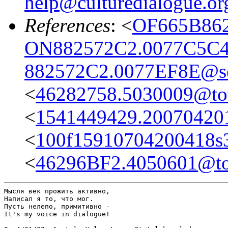
help@culturedialogue.or
References
: <
OF665B862
ON882572C2.0077C5C4
882572C2.0077EF8E@se
<
46282758.5030009@tot
<
1541449429.20070420
<
100f15910704200418s3
<
46296BF2.4050601@to
Мысля век прожить активно,

Написал я то, что мог.

Пусть нелепо, примитивно -

It's my voice in dialogue!
