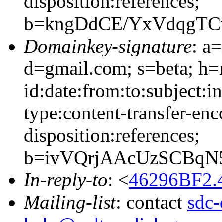
disposition:references;
b=kngDdCE/YxVdqgTC
Domainkey-signature
: a
d=gmail.com; s=beta; h=
id:date:from:to:subject:i
type:content-transfer-enc
disposition:references;
b=ivVQrjAAcUzSCBqN5
In-reply-to
: <
46296BF2.
Mailing-list
: contact
sdc-