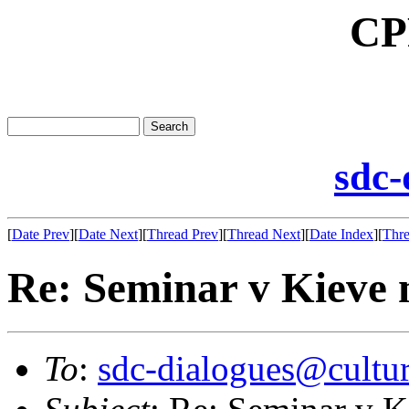
CP
sdc-
[
Date Prev
][
Date Next
][
Thread Prev
][
Thread Next
][
Date Index
][
Thre
Re: Seminar v Kieve
To
:
sdc-dialogues@cultur