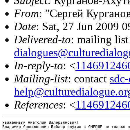
Subject
: Курганов-Ахут
From
: "Сергей Курганов
Date
: Sat, 27 Jun 2009 
Delivered-to
: mailing lis
dialogues@culturedialog
In-reply-to
: <
114691246
Mailing-list
: contact
sdc-
help@culturedialogue.or
References
: <
114691246
Уважаемвый Анатолий Валерьянович!

Владимир Соломонович Библер служил в СМЕРШЕ не только п