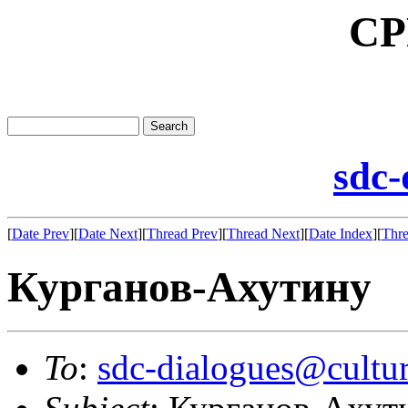
CP
sdc-
[
Date Prev
][
Date Next
][
Thread Prev
][
Thread Next
][
Date Index
][
Thre
Курганов-Ахутину
To
:
sdc-dialogues@cultur