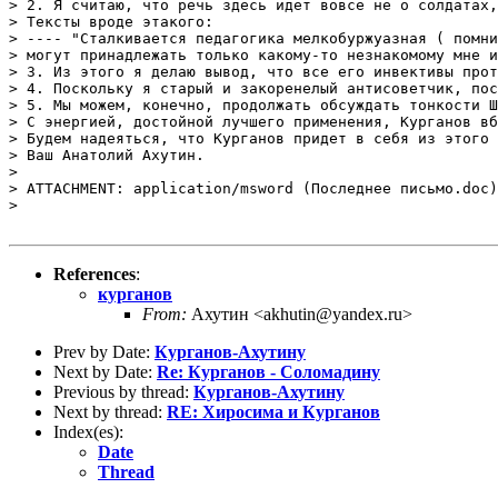
References
:
курганов
From:
Ахутин <akhutin@yandex.ru>
Prev by Date:
Курганов-Ахутину
Next by Date:
Re: Курганов - Соломадину
Previous by thread:
Курганов-Ахутину
Next by thread:
RE: Хиросима и Курганов
Index(es):
Date
Thread