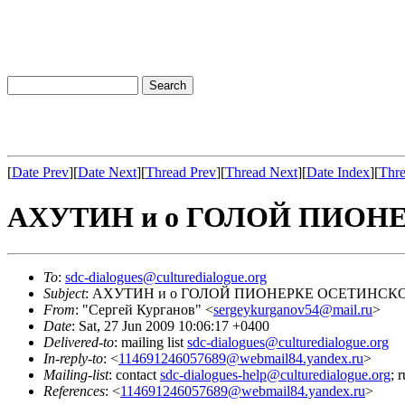
[
Date Prev
][
Date Next
][
Thread Prev
][
Thread Next
][
Date Index
][
Thre
АХУТИН и о ГОЛОЙ ПИОН
To
:
sdc-dialogues@culturedialogue.org
Subject
: АХУТИН и о ГОЛОЙ ПИОНЕРКЕ ОСЕТИНСК
From
: "Сергей Курганов" <
sergeykurganov54@mail.ru
>
Date
: Sat, 27 Jun 2009 10:06:17 +0400
Delivered-to
: mailing list
sdc-dialogues@culturedialogue.org
In-reply-to
: <
114691246057689@webmail84.yandex.ru
>
Mailing-list
: contact
sdc-dialogues-help@culturedialogue.org
; 
References
: <
114691246057689@webmail84.yandex.ru
>