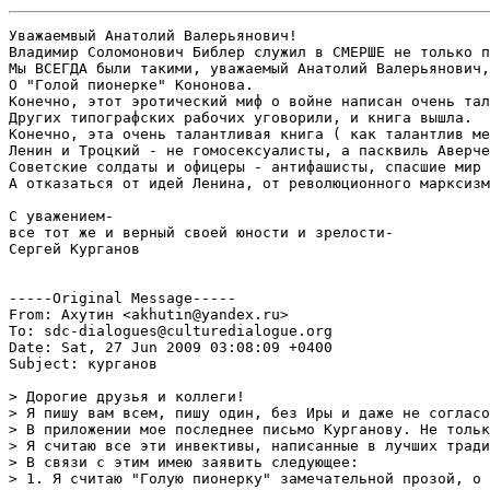
Уважаемвый Анатолий Валерьянович!
Владимир Соломонович Библер служил в СМЕРШЕ не только переводчиком. Воладимир Соломонович, рискуя жизнью,пересек границу оккупационных зон и лично арестовал и перебросил в советскую зону  первого заместителя Геббельса и лично допрашивал его. Владимир Соломонович Библер в качестве офицера СМЕРШ лично доправшивал руководителя союза немецких девушек, распропаганлировал ее, и она, уходя на расстрел, написала ему и передала записку о том, что она умирает, разочароваввшись в Гитлере. Обо всем этом рассказывал мне Библер. Рассказывал он об этом и о многом  Литовскому. И мы с Литовским гордились своим   научным руководителем еще и потому, что он - марксист, коммунист, боевой советский офицер -  профессиональный военный контрразведчик,  а не просто переводчик СМЕРШа, как подает Ахутин, грубо искажая биографию Библера в угоду своим дисилдентским взглядом ( Ахутину нужен УДОБНЫЙ Библер, похожий во всем на него, Ахутина, Библер))
Мы ВСЕГДА были такими, уважаемый Анатолий Валерьянович, два  советских учителя-ленинца, в прошлом - два активных комсомольца, более всего любивших, подобно Гайдару, Красную Армию ( я целовал крылья самолетов МИГов, сбивавших фантомы во Вьетнаме и гордиля советскими летчиками, не уступивших в бою шакалам-американцам во Вьетнаме, я имею четыре воинских специальности, вторым в авиационной эскадрилье стреляю из славного АКМ, служил в ЮГВ под Будапештом, и служба в Советской армии - лучшие годы моей жизни!) основавших, наряду со своим научным руководителем, Школу диалога культур. Вся наша работа ( и это видно из наших писем Билеру, которые я собираюсь опубликовать) была связана с продолжением Октябрьской революции в образовании - с "Задачами союзов молодежи" Ленина. с идеями Макаренко и коммунарского движдения, с Аркадием Гайдаром и другими соевсткими педагогическими идеями  и деятелями советской социалистической педагогической мысли.И я, и Литовский всегда были и остаемся советскими людьми, глубоко уважающими и почитающими Ленина и ленинскую большевистскую гвардию, уничтоженную Сталиным, поддерживающими в себе основные ценности научного социализма и научного коммунизма, ненавидящими всей своей душой империализм в любой национальной одежде, презирающими любую антисоветчину и любой антикоммунищм,  презирающими "Голос Америки" и другие лживые, работавшие на США, ЦРУ и американский империализм "голоса". Мы любили  и любим Советский Союз, мы любили  и любим социализм, мы всецело стремились его усовершенствовать, при этом не боясь вступать в самые жесткие споры с начальством. Достаоточно сказаать, что, когда Библера несправедливо уволили, мы обратились с  очень резким письмом к всесильному Андропову и получили, между прочим, благоприятный ответ его  секретаря Мелик-Нубарова, правда, несколько запоздавший. Мы не боялись своего советского государства, хотя видели его недостатки и пытались их исправлять ( эти недостатки гораздо менее существенны, чем пороки имперских США или других государств Запада, но исправлять их пороки - дело неоглобалистов, коммунистов, антифашистов и других левых сил Запада и США - я против вмешательства во внутренние дела других государств - но пусть американцы и в наши не лезут - а то не ровен час, в Украине придет к власти нормольный президент, который, естественно, не понравится США и, что  - будут бомбить Киев и Харьков фантомами, как бомбили Белград? - сбивать будем фантомы, можете не сомневаться, пусть Игорь Соломадин - платный агент американского влияния и слушатель школы НАТО - сам не постеснялся признаться в интернете - так и и передаст по начальству), считали и счтаем, что жизнь в СССР в 70-90 годы была гораздо ярче, гуманнее, интереснее и лучше, чем жизнь в США или буржуазной Европе. Я уже не говорю о тепрешней имперской России и компрадорской Украине.
О "Голой пионерке" Кононова.
Конечно, этот эротический миф о войне написан очень талантливым человеком. Мне кажется, что любой таланливый писатель может поддаться соблазну в антисоветском угаре, который наступил в России, написать такое. У нас свобода слова. И такую книгу стоило опубликовать. Никто, впрочем, не может помешать рабочим типографии устроить забастовку и не напечатать эту книгу, которая их глубоко возмутила. Это значит, что в России еще есть сознательные рабочие, и не все развращены мелкобуржуазной стихией и служащей ей интеллигенции.
Других типографских рабочих уговорили, и книга вышла.
Конечно, эта очень талантливая книга ( как талантлив мерзкий пасквиль Аверченко о Ленине и Троцком, над которым хохотал Ленин - талантливо, мол, но только не гомосексуалисты Ленин и Троцкий, не похоже, господин Аверченко, но книгу печатать, пусть и другие посмеются).
Ленин и Троцкий - не гомосексуалисты, а пасквиль Аверченко талантливый, хоть и мерзкий необыкновенно.
Советские солдаты и офицеры - антифашисты, спасшие мир от нацизма, - не негодяи и  не извращенцы, с наслаждением насилующие маленькую девочку-пионерку, все приключения голой пионерки  изобретательно выдуманы Кононовым. Но пасквиль Конова очень таланлтив. Это талантливый плевок в лицо всем фронтовикам, нашим отцам и дедам. Плевок в лицо Беку с его "Волоколамским шоссе", плевок в лицу Гроссману и Окуджаве, Давиду Самойлову и Павлу Когану, Кульчицкому и Гудзенко, Астафьеву и Василю Быкову. Вот они писали о войне ПРАВДУ.   Если о Ленине мне много рассказывала бабушка, беспартийный делегат Первого всероссийского съезда советов, а у многих такой возможности не было, то о войне, извините, очень многие знают правду от самих фронтовиков. И рабочие типографии возмутились не случайно - лгать о войне стыдно. Даже если ложь о войне подана очень душевно и талантливо.Труд Осетинского о Голой пионерке - с литературоведческой точки зрения совершенно беспомощен. Осетинский ненавидит великий фильм "В бой идут одни старики" - но доверился "Голой пионерке" - пасквилю, который совпадает с его всегдашними ( еще с юности) антисоветскими настроенями. Смакует  омерзительные ( но талантливо, как в лучших порнороманах оформленные!)эротические подробности и говорит, что в них нет ни грана эротики. Соломадин советует прочесть старшеклассникам эту статью - это уже совсем дико - она вовсе не предназначена для школьников. Все та же тяга к "катастрофическому взрослению" и полное невниимание к возрастной адресации. Только и всего.
А отказаться от идей Ленина, от революционного марксизма-ленинизма для меня означает - просто отказаться от собственной жизни. Ибо Ленин и Бахтин ( в их соотнесенности) - мотор всех моих книг, статей, моей педагогической деятельности.

С уважением-
все тот же и верный своей юности и зрелости-
Сергей Курганов


-----Original Message-----
From: Ахутин <akhutin@yandex.ru>
To: sdc-dialogues@culturedialogue.org
Date: Sat, 27 Jun 2009 03:08:09 +0400
Subject: курганов

> Дорогие друзья и коллеги!
> Я пишу вам всем, пишу один, без Иры и даже не согласовав с нею, все на моей ответственности. 
> В приложении мое последнее письмо Курганову. Не только о Ленине, но вообще последнее. Я писал его тому Сереже, с которым при всем несогласии еще можно спорить, но не тому незнакомому человеку, каковым он стал мне теперь. Прочитав его отзывы о "Голой пионерке", об эссе Осетинского, я ни молчать, не бездействовать не могу. 
> Я считаю все эти инвективы, написанные в лучших традициях советских погромов, не только безобразно злобными, мерзкими и беспримерно оскорбительными, но и такими, после которых он стал мне чужим человеком, как если бы я обнаружил вдруг, что он гэбешник. 
> В связи с этим имею заявить следующее:
> 1. Я считаю "Голую пионерку" замечательной прозой, о чем можно судить даже по цитатам, приведенным в эссе Осетинского, спектакль, сделанный по этой повести с Чолпан Хаматовой в главной роли, -- шедевром, а эссе Володи продуманным, тонким и серьезным.
> 2. Я считаю, что речь здесь идет вовсе не о солдатах, а о советском человеке, о его глубочайшей трагедии, о том, как из доверчивого человека делают идеологического зомби и как этот человек проламывает себе выход их своей зомбированности. Я считаю, что не расслышать, не распознать этой человечнейшей трагедии в гротеске "Голой пионерки" значит быть совершенно глухим к литературе (я уж не говорю о такой мелочи, как о неумении отличить художественное произведение от документа), а глухота к литературе есть лишь симптом глухоты и бесчувственности к человеку в его человечности. Сам Курганов по непонятным мне причинам вдруг решил расстаться с человеком в себе -- умным, чутким, любящим, понимающим, каким я его всегда знал -- и с какой-то отчаянной страстью отдаться своему идеологическому зомби, который, разумеется ни слышать, ни понимать что бы то ни было настоящее не способен. 
> Тексты вроде этакого:
> ---- "Сталкивается педагогика мелкобуржуазная ( помните - "взбесившийся мелкий буржуа"), перепуганная насмерть кризисом, уничтожением своей опоры в постсоветских странах- развращенной армии "офисного планктона", опиравшаяся на американскую модель образования и воспитания ( отчасти придуманную диссидентсткой интеллигенцией, рабски слушавшей "Голос Америки из Вашигтона", а теперь пришедшей к власти в постсоветском образовании - вспомните мою статью в "Учительской газете"против Э.Днепрова, тогдашненго "американского министра российского образования" под названием "НАС РУССКОМУ НАУЧИТ ВАШИНГТОН?") - и Школа диалога культур, созданная марксистом, коммунистом, фронтовиком, блестящим офицером СМЕРШа, профессиональным военным разведчиком Советской Армии, гениальным советским философом Владимиром Соломоновичем Библером" ----- 
> могут принадлежать только какому-то незнакомому мне и чужому человеку-зомби (ведь осталось только обвинить Осетинского в сионистском заговоре по развращению советстких детей), который не слышит даже, как он оскорбляет любимого им и уважаемого человека, учителя, расхваливая его службу в СМЕРШ (в качестве переводчика, для тех, кто не знает).
> 3. Из этого я делаю вывод, что все его инвективы против Соломадина и Осетинского стоят того же, они тоже порождены каким-то злобным зомби, а вовсе не Сереж