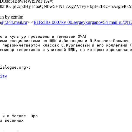
+DiJso5sBbwseWt5PdFYA=;
hI6CpLxpdHy14oaQNbw5HNL7XgZVfvyHbpJe2IKz+nAsgn462cH
run by ezmlm
@f244.mail.ru
> <
E1RclRs-0007kv-00.sergeykurganov54-mail-ru@f17
ога культур проведены в гимназии ОЧАГ

ими специалистами по ШДК А.Волынцом и Л.Богачик-Волынец 
 первом-четвертом классах С.Кургановым и его коллегами (
еминар теоретиков и учителей ШДК, на котором харьковчане
ialogue.org>:

ity
 и в Москве. Про

а весенних
