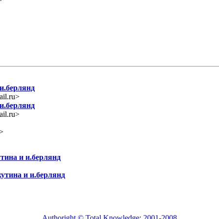
и.берлянд
il.ru>
и.берлянд
il.ru>
>
тина и и.берлянд
утина и и.берлянд
Authoright © Total Knowledge: 2001-2008