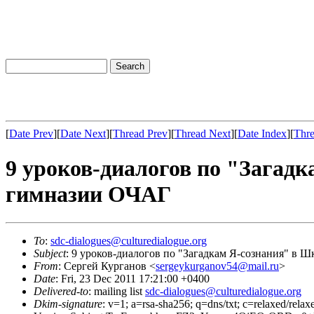
[
Date Prev
][
Date Next
][
Thread Prev
][
Thread Next
][
Date Index
][
Thre
9 уроков-диалогов по "Загад
гимназии ОЧАГ
To
:
sdc-dialogues@culturedialogue.org
Subject
: 9 уроков-диалогов по "Загадкам Я-сознания" в 
From
: Сергей Курганов <
sergeykurganov54@mail.ru
>
Date
: Fri, 23 Dec 2011 17:21:00 +0400
Delivered-to
: mailing list
sdc-dialogues@culturedialogue.org
Dkim-signature
: v=1; a=rsa-sha256; q=dns/txt; c=relaxed/rel