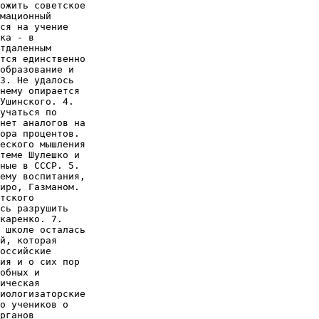
ожить советское

мационный

ся на учение

ка - в

тдаленным

тся единственно

образование и

3. Не удалось

нему опирается

Ушинского. 4.

учаться по

нет аналогов на

ора процентов.

еского мышления

теме Шулешко и

ные в СССР. 5.

ему воспитания,

иро, Газманом.

тского

сь разрушить

каренко. 7.

 школе осталась

й, которая

оссийские

ия и о сих пор

обных и

ическая

иологизаторские

о учеников о

рганов
