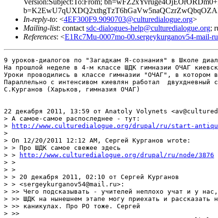
Version:Subject:To:From; bh=wFZ2xYvruge4OjEOrORDm0
b=K2EwU7qUXDQ2xthgTzT6hGaVw5naQCzrZwQbqOZAl0
In-reply-to
: <
4EF300F9.9090703@culturedialogue.org
>
Mailing-list
: contact
sdc-dialogues-help@culturedialogue.org
; 
References
: <
E1Rc7Mu-0007mo-00.sergeykurganov54-mail-ru
9 уроков-диалогов по "Загадкам Я-сознания" в Школе диал
На прошлой неделе в 4-м классе ШДК гимназии ОЧАГ киевск
Уроки проводились в классе гимназии "ОЧАГ", в котором в
Параллельно с интенсивом киевлян работал  двухдневный с
С.Курганов (Харьков, гимназия ОЧАГ)

22 декабря 2011, 13:59 от Anatoly Volynets <av@cultured
> А самое-самое распоследнее - тут:

> 
http://www.culturedialogue.org/drupal/ru/start-antiqu
> 

> On 12/20/2011 12:12 AM, Сергей Курганов wrote:

> > Про ШДК самое свежее здесь

> > 
http://www.culturedialogue.org/drupal/ru/node/3876
> >

> >

> > 20 декабря 2011, 02:10 от Сергей Курганов

> > <sergeykurganov54@mail.ru>:

> >> Чего подсказывать - учителей неплохо учат и у нас,
> >> ШДК на нынешнем этапе могу приехать и рассказать н
> >> каникулах. Про РО тоже. Сергей

> >>
