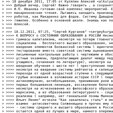
> >> 18 декабря 2011, 17:05 от Куляпин Алексей <alkulya
> >>> Добрый вечер, Сергей! Важно говорить , а сохранят
> >>> И.П. Иванова готовим свой комплекс мероприятий. Е
> >>> макаренковские чтения. Пытаюясь наладить производ
> >>> роботов, как Макаренко для фэдов. Систему Давыдов
> >>> тяжелее. Особенно в основной школе. Знаешь как по
> >>> Алексей.

> >>>

> >>> 18.12.2011, 07:25, "Сергей Курганов" <sergeykurga
> >>>> К ВОПРОСУ о СОСТОЯНИИ ОБРАЗОВАНИЯ в РОССИИ Несмо
> >>>> гримасы капитализма, несмотря на потерю главного
> >>>> социализма - бесплатного высшего образования, не
> >>>> введение элементов Болванской системы ( идиотиче
> >>>> тестирование вместо советской системы оценивания
> >>>> письменные контрольные работы с чертежами и обос
> >>>> устные экзамены, предполагающие диалог между пед
> >>>> учащимся, сочинения по литературе), несмотря на 
> >>>> введение обучения с шести лет ( преступление пер
> >>>> несмотря на введение системы рейтингов и селекци
> >>>> переходе от одной возрастной ступени к следующей
> >>>> грубые искажения в изложении истории СССР ( пеще
> >>>> антикоммунизм, антибольшевизм, принижение роли в
> >>>> первых большевиков-ленинцев, восхваление белогва
> >>>> несмотря на исчезновение из философского образов
> >>>> марксизма, а из образования литературного - соци
> >>>> реализма ( например, нет гениальной поэмы Маяков
> >>>> Ильич Ленин" исчезла "Как закалялась сталь" и мн
> >>>> взамен -антисоветчина Солженицына и прочих ему п
> >>>> - система среднего и высшего образования в Росси
> >>>> остается одной из лучших в мире, намного опережа