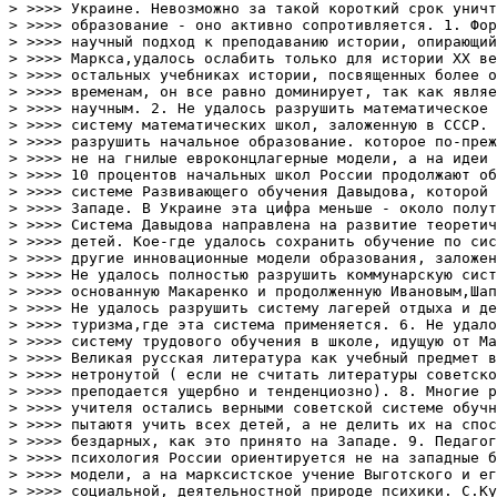
> >>>> Украине. Невозможно за такой короткий срок уничт
> >>>> образование - оно активно сопротивляется. 1. Фор
> >>>> научный подход к преподаванию истории, опирающий
> >>>> Маркса,удалось ослабить только для истории ХХ ве
> >>>> остальных учебниках истории, посвященных более о
> >>>> временам, он все равно доминирует, так как являе
> >>>> научным. 2. Не удалось разрушить математическое 
> >>>> систему математических школ, заложенную в СССР. 
> >>>> разрушить начальное образование. которое по-преж
> >>>> не на гнилые евроконцлагерные модели, а на идеи 
> >>>> 10 процентов начальных школ России продолжают об
> >>>> системе Развивающего обучения Давыдова, которой 
> >>>> Западе. В Украине эта цифра меньше - около полут
> >>>> Система Давыдова направлена на развитие теоретич
> >>>> детей. Кое-где удалось сохранить обучение по сис
> >>>> другие инновационные модели образования, заложен
> >>>> Не удалось полностью разрушить коммунарскую сист
> >>>> основанную Макаренко и продолженную Ивановым,Шап
> >>>> Не удалось разрушить систему лагерей отдыха и де
> >>>> туризма,где эта система применяется. 6. Не удало
> >>>> систему трудового обучения в школе, идущую от Ма
> >>>> Великая русская литература как учебный предмет в
> >>>> нетронутой ( если не считать литературы советско
> >>>> преподается ущербно и тенденциозно). 8. Многие р
> >>>> учителя остались верными советской системе обучн
> >>>> пытаютя учить всех детей, а не делить их на спос
> >>>> бездарных, как это принято на Западе. 9. Педагог
> >>>> психология России ориентируется не на западные б
> >>>> модели, а на марксистское учение Выготского и ег
> >>>> социальной, деятельностной природе психики. С.Ку