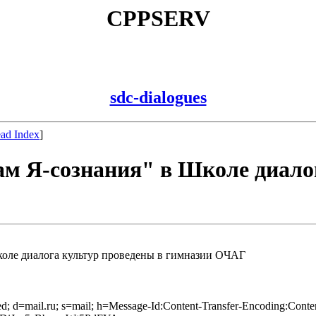
CPPSERV
sdc-dialogues
ad Index
]
кам Я-сознания" в Школе диало
Школе диалога культур проведены в гимназии ОЧАГ
axed; d=mail.ru; s=mail; h=Message-Id:Content-Transfer-Encoding:Con