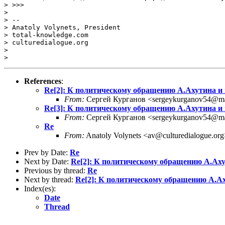
> >>>

> 

> --

> Anatoly Volynets, President

> total-knowledge.com

> culturedialogue.org

> 

> 
References
:
Re[2]: К политическому обращению А.Ахутина и 
From:
Сергей Курганов <sergeykurganov54@ma
Re[3]: К политическому обращению А.Ахутина и 
From:
Сергей Курганов <sergeykurganov54@ma
Re
From:
Anatoly Volynets <av@culturedialogue.org
Prev by Date:
Re
Next by Date:
Re[2]: К политическому обращению А.Аху
Previous by thread:
Re
Next by thread:
Re[2]: К политическому обращению А.Ах
Index(es):
Date
Thread