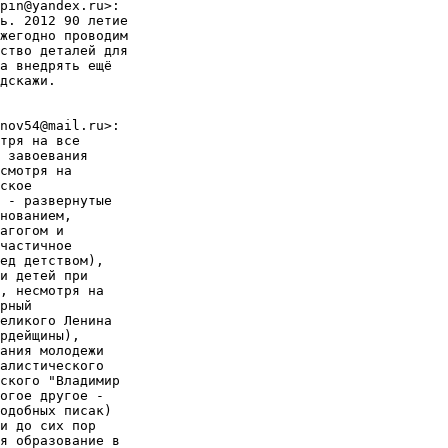
pin@yandex.ru>:

ь. 2012 90 летие

жегодно проводим

ство деталей для

а внедрять ещё

дскажи.

nov54@mail.ru>:

тря на все

 завоевания

смотря на

ское

 - развернутые

нованием,

агогом и

частичное

ед детством),

и детей при

, несмотря на

рный

еликого Ленина

рдейщины),

ания молодежи

алистического

ского "Владимир

огое другое -

одобных писак)

и до сих пор

я образование в
