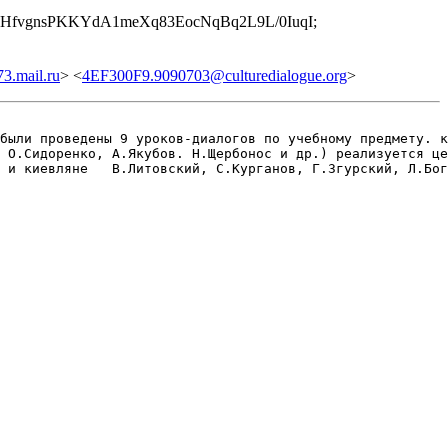
fvgnsPKKYdA1meXq83EocNqBq2L9L/0IuqI;
3.mail.ru
> <
4EF300F9.9090703@culturedialogue.org
>
были проведены 9 уроков-диалогов по учебному предмету. к
 О.Сидоренко, А.Якубов. Н.Щербонос и др.) реализуется це
 и киевляне   В.Литовский, С.Курганов, Г.Згурский, Л.Бог