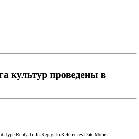
га культур проведены в
tent-Type:Reply-To:In-Reply-To:References:Date:Mime-