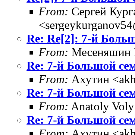
From:
Сергей Кург
<sergeykurganov54
Re: Re[2]: 7-й Бол
From:
Месеняшин Г
Re: 7-й Большой се
From:
Ахутин <akh
Re: 7-й Большой се
From:
Anatoly Voly
Re: 7-й Большой се
From:
Ахутин <akh