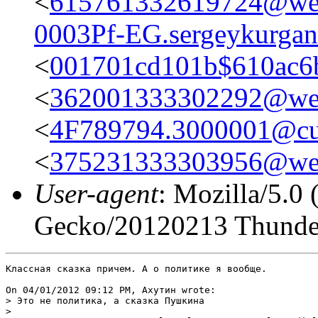
<
615761332619724@web
0003Pf-EG.sergeykurgan
<
001701cd101b$610ac6
<
362001333302292@web
<
4F789794.3000001@cul
<
375231333303956@web
User-agent
: Mozilla/5.0
Gecko/20120213 Thunder
Классная сказка причем. А о политике я вообще.

On 04/01/2012 09:12 PM, Ахутин wrote:

> Это не политика, а сказка Пушкина

> 
