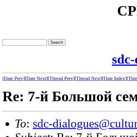
CP
sdc-
[
Date Prev
][
Date Next
][
Thread Prev
][
Thread Next
][
Date Index
][
Thre
Re: 7-й Большой се
To
:
sdc-dialogues@cultur