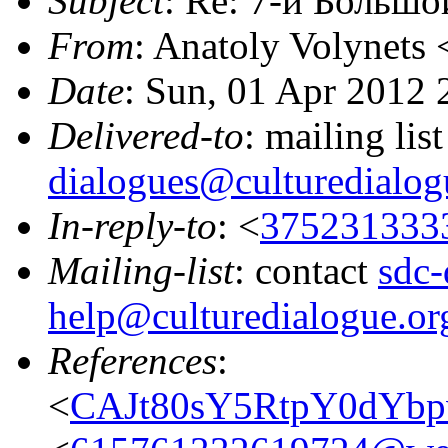
Subject
: Re: 7-й Больш
From
: Anatoly Volynets 
Date
: Sun, 01 Apr 2012
Delivered-to
: mailing lis
dialogues@culturedialog
In-reply-to
: <
375231333
Mailing-list
: contact
sdc-
help@culturedialogue.or
References
:
<
CAJt80sY5RtpY0dYbp