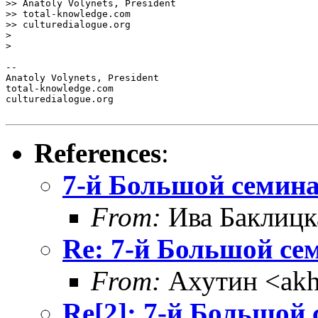
>> Anatoly Volynets, President

>> total-knowledge.com

>> culturedialogue.org

> 

> 

-- 

Anatoly Volynets, President

total-knowledge.com

culturedialogue.org

References
:
7-й Большой семин
From:
Ива Баклицк
Re: 7-й Большой се
From:
Ахутин <akh
Re[2]: 7-й Большой