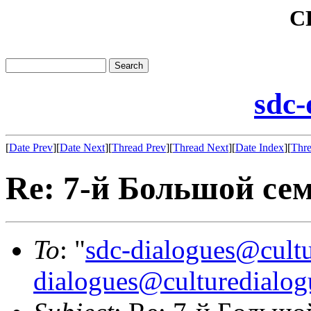
C
sdc-
[
Date Prev
][
Date Next
][
Thread Prev
][
Thread Next
][
Date Index
][
Thre
Re: 7-й Большой се
To
: "
sdc-dialogues@cultu
dialogues@culturedialog