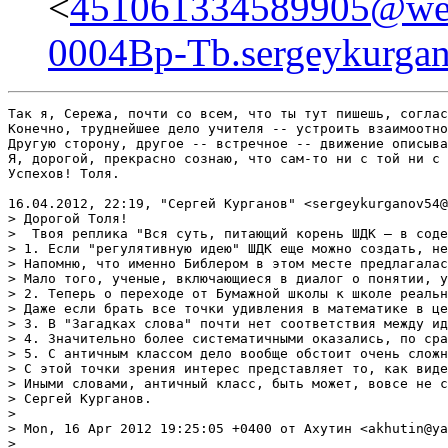
<
451061334589905@web
0004Bp-Tb.sergeykurgan
Так я, Сережа, почти со всем, что ты тут пишешь, согласен и ни от чего не предлагаю абстрагироваться. Речь идет о движении с ДВУХ сторон. Одна -- на небесах философии, другая на земле школы. Регулятивная идея -- не конструктивная идея. Это не правила, не алгоритм, не методическое расписание, а только обращени
> Иными словами, античный класс, быть может, вовсе не с
> Сергей Курганов.

>

> Mon, 16 Apr 2012 19:25:05 +0400 от Ахутин <akhutin@ya
>
