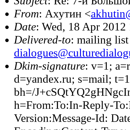
Subject
: Re: 7-й Больш
From
: Ахутин <
akhutin
Date
: Wed, 18 Apr 2012
Delivered-to
: mailing lis
dialogues@culturedialog
Dkim-signature
: v=1; a=
d=yandex.ru; s=mail; t=
bh=/J+cSQtYQ2gHNgc
h=From:To:In-Reply-To:
Version:Message-Id: Date