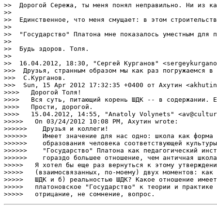
>>  Дорогой Сережа, ты меня понял неправильно. Ни из ка
>>

>>  Единственное, что меня смущает: в этом строительств
>>

>>  "Государство" Платона мне показалось уместным для п
>>

>>  Будь здоров. Толя.

>>

>>  16.04.2012, 18:30, "Сергей Курганов" <sergeykurgano
>>>  Друзья, странным образом мы как раз погружаемся в 
>>>  С.Курганов.

>>>  Sun, 15 Apr 2012 17:32:35 +0400 от Ахутин <akhutin
>>>>   Дорогой Толя!

>>>>   Вся суть, питающий корень ШДК -- в содержании. Е
>>>>   Прости, дорогой.

>>>>   15.04.2012, 14:55, "Anatoly Volynets" <av@cultur
>>>>>   On 03/24/2012 10:08 PM, Ахутин wrote:

>>>>>>    Друзья и коллеги!

>>>>>>    Имеет значение для нас одно: школа как форма 
>>>>>>    образования человека соответствующей культуры
>>>>>>    "Государство" Платона как педагогический инст
>>>>>>    гораздо большее отношение, чем античная школа
>>>>>   Я хотел бы еще раз вернуться к этому утверждени
>>>>>   (взаимосвязанных, по-моему) двух моментов: как 
>>>>>   ШДК и б) реальностью ШДК? Какое отношение имеет
>>>>>   платоновское "Государство" к теории и практике 
>>>>>   отрицание, не сомнение, вопрос.