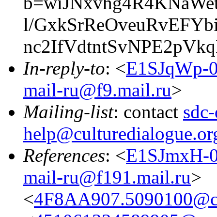
b=wiJNxvhg4R4KNaWe
l/GxkSrReOveuRvEFY
nc2IfVdtntSvNPE2pVk
In-reply-to
: <
E1SJqWp-0
mail-ru@f9.mail.ru
>
Mailing-list
: contact
sdc-
help@culturedialogue.or
References
: <
E1SJmxH-0
mail-ru@f191.mail.ru
>
<
4F8AA907.5090100@cul