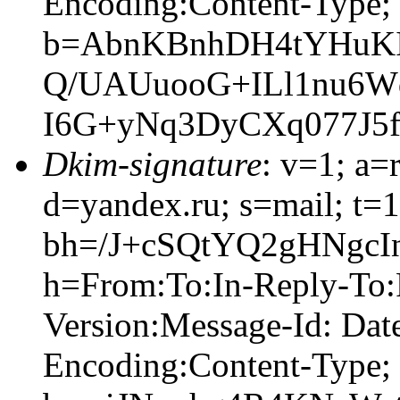
Encoding:Content-Type;
b=AbnKBnhDH4tYHuK
Q/UAUuooG+ILl1nu6W
I6G+yNq3DyCXq077J5f
Dkim-signature
: v=1; a=
d=yandex.ru; s=mail; t=
bh=/J+cSQtYQ2gHNgc
h=From:To:In-Reply-To:
Version:Message-Id: Date
Encoding:Content-Type;