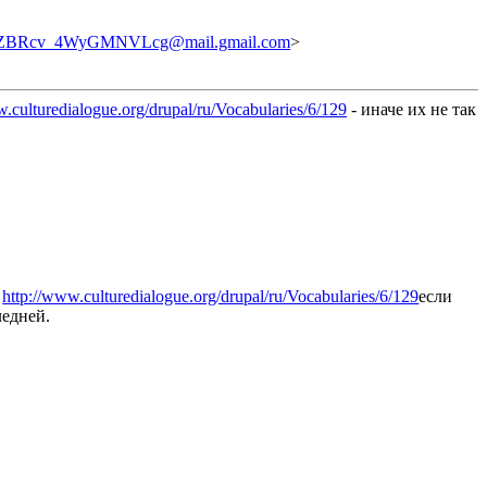
BRcv_4WyGMNVLcg@mail.gmail.com
>
w.culturedialogue.org/drupal/ru/Vocabularies/6/129
- иначе их не так
,
http://www.culturedialogue.org/drupal/ru/Vocabularies/6/129
если
ледней.