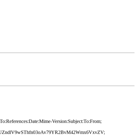
y-To:References:Date:Mime-Version:Subject:To:From;
UZndlV9wSThfn03oAv79YR2BvM42Wmx6VxvZV;