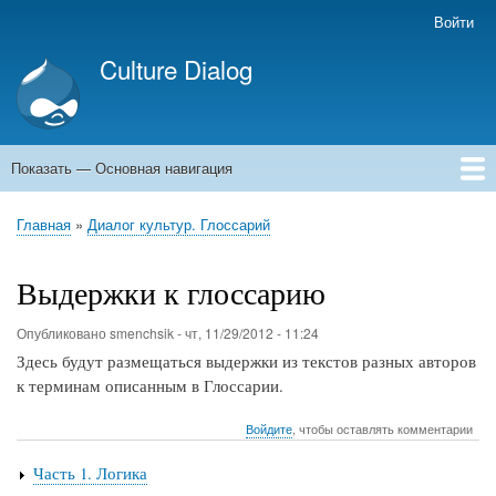
Перейти
Войти
Меню
к
учётной
Culture Dialog
основному
записи
содержанию
пользователя
Показать — Основная навигация
Основная
навигация
Главная
Книги
Авторы
Kомментарии
Архивы емейлов
Форумы
Главная
Диалог культур. Глоссарий
Строка
навигации
Выдержки к глоссарию
Опубликовано
smenchsik
-
чт, 11/29/2012 - 11:24
Здесь будут размещаться выдержки из текстов разных авторов
к терминам описанным в Глоссарии.
Войдите
, чтобы оставлять комментарии
Часть 1. Логика