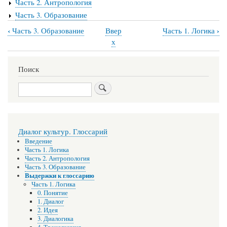
Часть 2. Антропология
Часть 3. Образование
‹
›
Часть 3. Образование
Ввер
Часть 1. Логика
Перекрёстные
х
ссылки
книги
Поиск
для
Поиск
Выдержки
к
глоссарию
Диалог культур. Глоссарий
Введение
Часть 1. Логика
Часть 2. Антропология
Часть 3. Образование
Выдержки к глоссарию
Часть 1. Логика
0. Понятие
1. Диалог
2. Идея
3. Диалогика