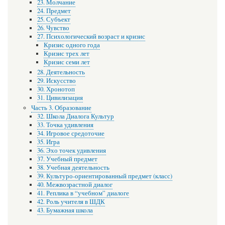
23. Молчание
24. Предмет
25. Субъект
26. Чувство
27. Психологический возраст и кризис
Кризис одного года
Кризис трех лет
Кризис семи лет
28. Деятельность
29. Искусство
30. Хронотоп
31. Цивилизация
Часть 3. Образование
32. Школа Диалога Культур
33. Точка удивления
34. Игровое средоточие
35. Игра
36. Эхо точек удивления
37. Учебный предмет
38. Учебная деятельность
39. Культуро-ориентированный предмет (класс)
40. Межвозрастной диалог
41. Реплика в “учебном” диалоге
42. Роль учителя в ШДК
43. Бумажная школа