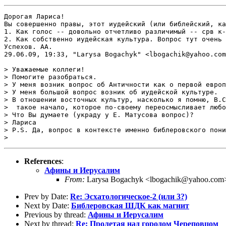
Дорогая Лариса!

Вы совершенно правы, этот иудейский (или библейский, ка
1. Как голос -- довольно отчетливо различимый -- срв к-
2. Как собственно иудейская культура. Вопрос тут очень 
Успехов. АА.

29.06.09, 19:33, "Larysa Bogachyk" <lbogachik@yahoo.com
> Уважаемые коллеги! 

> Помогите разобраться. 

> У меня возник вопрос об Античности как о первой европ
> У меня большой вопрос возник об иудейской культуре.  
> В отношении восточных культур, насколько я помню, В.С
>  такое начало, которое по-своему переосмысливает любо
> Что Вы думаете (украду у Е. Матусова вопрос)? 

> Лариса 

> P.S. Да, вопрос в контексте именно библеровского пони
>       
References
:
Афины и Иерусалим
From:
Larysa Bogachyk <lbogachik@yahoo.com
Prev by Date:
Re: Эсхатологическое-2 (или 3?)
Next by Date:
Библеровская ШДК как магнит
Previous by thread:
Афины и Иерусалим
Next by thread:
Re: Пролетая над городом Череповцом