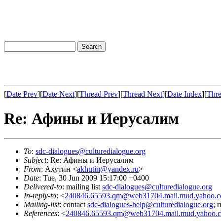
[
Date Prev
][
Date Next
][
Thread Prev
][
Thread Next
][
Date Index
][
Thre
Re: Афины и Иерусалим
To
:
sdc-dialogues@culturedialogue.org
Subject
: Re: Афины и Иерусалим
From
: Ахутин <
akhutin@yandex.ru
>
Date
: Tue, 30 Jun 2009 15:17:00 +0400
Delivered-to
: mailing list
sdc-dialogues@culturedialogue.org
In-reply-to
: <
240846.65593.qm@web31704.mail.mud.yahoo.
Mailing-list
: contact
sdc-dialogues-help@culturedialogue.org
; 
References
: <
240846.65593.qm@web31704.mail.mud.yahoo.