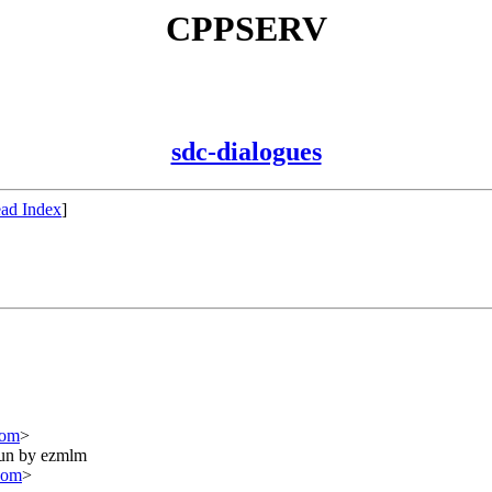
CPPSERV
sdc-dialogues
ad Index
]
com
>
run by ezmlm
com
>